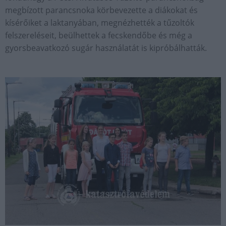
megbízott parancsnoka körbevezette a diákokat és
kísérőiket a laktanyában, megnézhették a tűzoltók
felszereléseit, beülhettek a fecskendőbe és még a
gyorsbeavatkozó sugár használatát is kipróbálhatták.