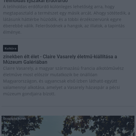
Teliholdas Éjszakai Erdőfürdő
A teliholdas erdőfürdő különleges lehetőség arra, hogy
megtapasztald a természet egy másik arcát. Ahogy sötétedik, a
látásunk háttérbe húzódik, és a többi érzékszervünk egyre
éberebbé válik. Felerősödnek a hangok, az illatok, a tapintás
élménye.
Kultúra
zínekben élt élet - Claire Vasarely életmű-kiállítása a
Múzeum Galériában
Claire Vasarely, a magyar származású francia alkotóművész
életműve most először mutatkozik be önállóan
Magyarországon, és ugyancsak első ízben látható együtt
valamennyi alkotása, amelyet a Vasarely házaspár a pécsi
múzeum gondjaira bízott.
Országos hírek