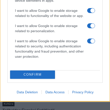
device identifiers in apps.
I want to allow Google to enable storage
Aktuális
related to functionality of the website or app.
Open Orfű: mozgás, zene, közösség
Augusztus első hétvégéjén (augusztus 1-2.) a Pécsi-tó partja
I want to allow Google to enable storage
megtelik élettel, sporttal és élményekkel!
related to personalization.
I want to allow Google to enable storage
Kultúra
related to security, including authentication
Brandnyúl mini disco
functionality and fraud prevention, and other
Ilyen még nem volt: most a gyerkőcök bulizhatnak a Káptalan
user protection.
Kertben!
Helyi hírek
CONFIRM
Beindult az őszibarackszezon, szeptemberig élvezhetjük
A világon évente mintegy 25 millió tonna őszibarack terem, Kína
- csaknem 17 millió tonnával - messze a legnagyobb termelő.
Data Deletion
Data Access
Privacy Policy
Kultúra