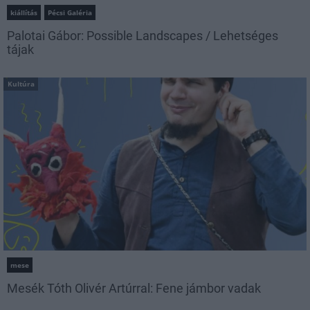
kiállítás
Pécsi Galéria
Palotai Gábor: Possible Landscapes / Lehetséges
tájak
Kultúra
mese
Mesék Tóth Olivér Artúrral: Fene jámbor vadak