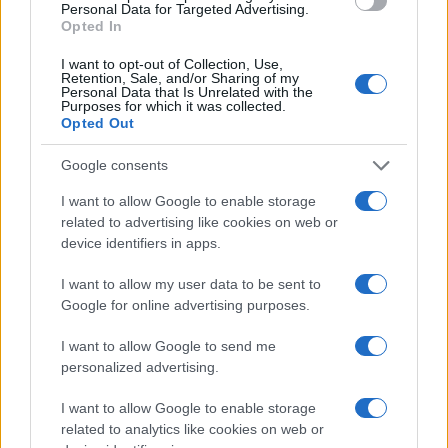
Personal Data for Targeted Advertising.
Opted In
Országos hírek
Túlfogyasztás napja - július 30-ra
I want to opt-out of Collection, Use,
felhasználta az emberiség a Föld egész
Retention, Sale, and/or Sharing of my
évre elegendő erőforrásait
Personal Data that Is Unrelated with the
Purposes for which it was collected.
Opted Out
Google consents
HÍRLEVÉL
I want to allow Google to enable storage
related to advertising like cookies on web or
Név
device identifiers in apps.
I want to allow my user data to be sent to
E-mail cím
Google for online advertising purposes.
I want to allow Google to send me
Feliratkozom a hírlevélre és elfogadom az
adatvédelmi
personalized advertising.
szabályzatot!
I want to allow Google to enable storage
FELIRATKOZÁS
related to analytics like cookies on web or