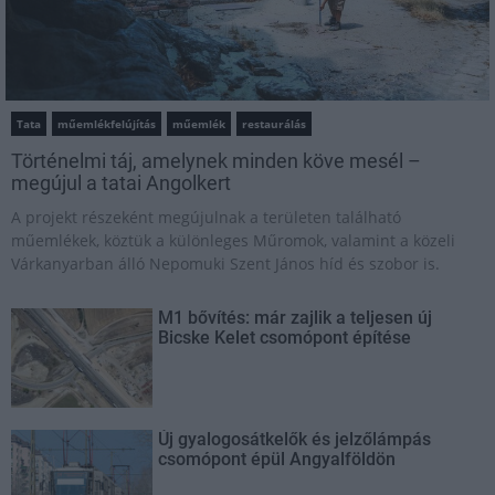
Tata
műemlékfelújítás
műemlék
restaurálás
Történelmi táj, amelynek minden köve mesél –
megújul a tatai Angolkert
A projekt részeként megújulnak a területen található
műemlékek, köztük a különleges Műromok, valamint a közeli
Várkanyarban álló Nepomuki Szent János híd és szobor is.
M1 bővítés: már zajlik a teljesen új
Bicske Kelet csomópont építése
Új gyalogosátkelők és jelzőlámpás
csomópont épül Angyalföldön