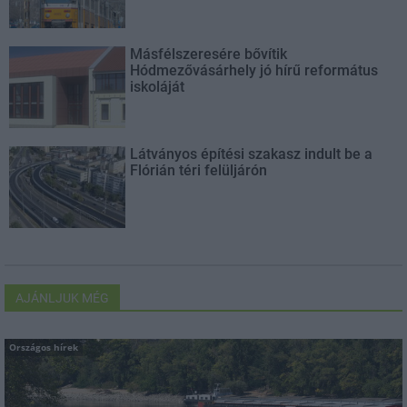
Másfélszeresére bővítik
Hódmezővásárhely jó hírű református
iskoláját
Látványos építési szakasz indult be a
Flórián téri felüljárón
AJÁNLJUK MÉG
Országos hírek