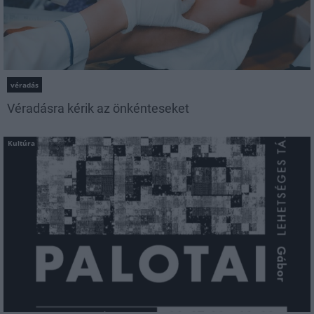
véradás
Véradásra kérik az önkénteseket
Kultúra