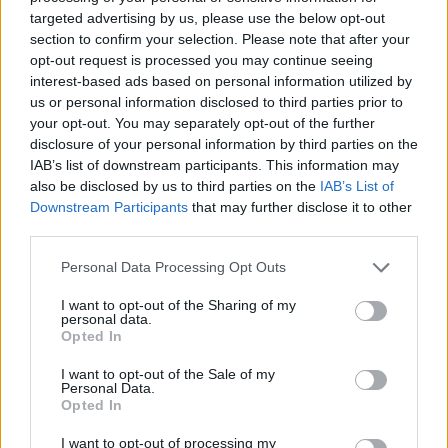
A lakosságra is fontos szerep hárul a
targeted advertising by us, please use the below opt-out
szúnyoginvázió elkerülésében
section to confirm your selection. Please note that after your
opt-out request is processed you may continue seeing
interest-based ads based on personal information utilized by
us or personal information disclosed to third parties prior to
Országos hírek
your opt-out. You may separately opt-out of the further
Itt az ÉVOSZ megoldása a hőhullámok és
disclosure of your personal information by third parties on the
az energiakrízis kezelésére
IAB’s list of downstream participants. This information may
also be disclosed by us to third parties on the
IAB’s List of
Downstream Participants
that may further disclose it to other
third parties.
Országos hírek
Miért éri meg Afrikában utat építeni?
Please note that this website/app uses one or more Google
Personal Data Processing Opt Outs
Minden, amit a GED Afrika projektről
services and may gather and store information including but
tudni kell
not limited to your visit or usage behaviour. You may click to
I want to opt-out of the Sharing of my
personal data.
grant or deny consent to Google and its third-party tags to
Opted In
use your data for below specified purposes in below Google
Kultúra
consent section.
I want to opt-out of the Sale of my
Kihívások labirintusában
Personal Data.
Opted In
I want to opt-out of processing my