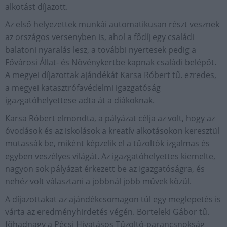
alkotást díjazott.
Az első helyezettek munkái automatikusan részt vesznek
az országos versenyben is, ahol a fődíj egy családi
balatoni nyaralás lesz, a további nyertesek pedig a
Fővárosi Állat- és Növénykertbe kapnak családi belépőt.
A megyei díjazottak ajándékát Karsa Róbert tű. ezredes,
a megyei katasztrófavédelmi igazgatóság
igazgatóhelyettese adta át a diákoknak.
Karsa Róbert elmondta, a pályázat célja az volt, hogy az
óvodások és az iskolások a kreatív alkotásokon keresztül
mutassák be, miként képzelik el a tűzoltók izgalmas és
egyben veszélyes világát. Az igazgatóhelyettes kiemelte,
nagyon sok pályázat érkezett be az Igazgatóságra, és
nehéz volt választani a jobbnál jobb művek közül.
A díjazottakat az ajándékcsomagon túl egy meglepetés is
várta az eredményhirdetés végén. Borteleki Gábor tű.
főhadnagy a Pécsi Hivatásos Tűzoltó-parancsnokság