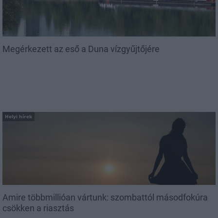
Megérkezett az eső a Duna vízgyűjtőjére
Helyi hírek
Amire többmillióan vártunk: szombattól másodfokúra
csökken a riasztás