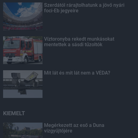
Szerdától rárajtolhatunk a jövő nyári
foci-Eb jegyeire
Víztoronyba rekedt munkásokat
mentettek a sásdi tűzoltók
Mit lát és mit lát nem a VÉDA?
KIEMELT
Megérkezett az eső a Duna
vízgyűjtőjére