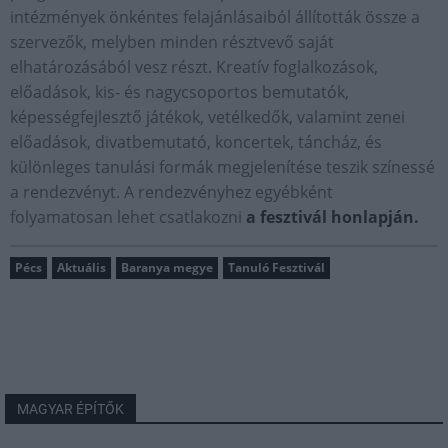
intézmények önkéntes felajánlásaiból állították össze a
szervezők, melyben minden résztvevő saját
elhatározásából vesz részt. Kreatív foglalkozások,
előadások, kis- és nagycsoportos bemutatók,
képességfejlesztő játékok, vetélkedők, valamint zenei
előadások, divatbemutató, koncertek, táncház, és
különleges tanulási formák megjelenítése teszik színessé
a rendezvényt. A rendezvényhez egyébként
folyamatosan lehet csatlakozni
a fesztivál honlapján.
Pécs
Aktuális
Baranya megye
Tanuló Fesztivál
MAGYAR ÉPÍTŐK