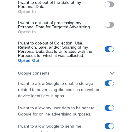
consent section.
tudni kell
I want to opt-out of the Sale of my
Personal Data.
Opted In
Kultúra
I want to opt-out of processing my
Personal Data for Targeted Advertising.
Kihívások labirintusában
Opted In
I want to opt-out of Collection, Use,
Retention, Sale, and/or Sharing of my
Personal Data that Is Unrelated with the
Purposes for which it was collected.
Országos hírek
Opted Out
Túlfogyasztás napja - július 30-ra
felhasználta az emberiség a Föld egész
Google consents
évre elegendő erőforrásait
I want to allow Google to enable storage
related to advertising like cookies on web or
device identifiers in apps.
HÍRLEVÉL
I want to allow my user data to be sent to
Google for online advertising purposes.
Név
I want to allow Google to send me