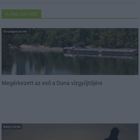
AJÁNLJUK MÉG
Országos hírek
Megérkezett az eső a Duna vízgyűjtőjére
Helyi hírek