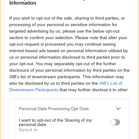
Gál Ferenc Egyetem
Information
If you wish to opt-out of the sale, sharing to third parties, or
processing of your personal or sensitive information for
targeted advertising by us, please use the below opt-out
section to confirm your selection. Please note that after your
opt-out request is processed you may continue seeing
Országos hírek
interest-based ads based on personal information utilized by
A lakosságra is fontos szerep hárul a
us or personal information disclosed to third parties prior to
szúnyoginvázió elkerülésében
your opt-out. You may separately opt-out of the further
disclosure of your personal information by third parties on the
IAB’s list of downstream participants. This information may
also be disclosed by us to third parties on the
IAB’s List of
Országos hírek
Downstream Participants
that may further disclose it to other
Itt az ÉVOSZ megoldása a hőhullámok és
third parties.
az energiakrízis kezelésére
Please note that this website/app uses one or more Google
Personal Data Processing Opt Outs
services and may gather and store information including but
not limited to your visit or usage behaviour. You may click to
I want to opt-out of the Sharing of my
Országos hírek
personal data.
grant or deny consent to Google and its third-party tags to
Miért éri meg Afrikában utat építeni?
Opted In
use your data for below specified purposes in below Google
Minden, amit a GED Afrika projektről