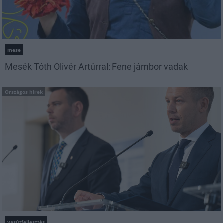
mese
Mesék Tóth Olivér Artúrral: Fene jámbor vadak
Országos hírek
vasútfejlesztés