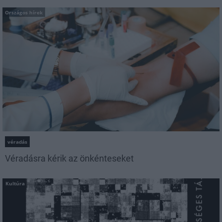
Országos hírek
véradás
Véradásra kérik az önkénteseket
Kultúra