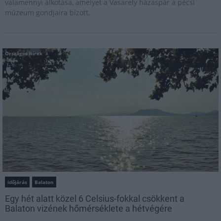
valamennyi alkotása, amelyet a Vasarely házaspár a pécsi
múzeum gondjaira bízott.
Országos hírek
időjárás
Balaton
Egy hét alatt közel 6 Celsius-fokkal csökkent a
Balaton vizének hőmérséklete a hétvégére