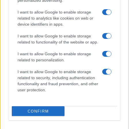
personalized advertising.
E-mail cím
I want to allow Google to enable storage
related to analytics like cookies on web or
Feliratkozom a hírlevélre és elfogadom az
adatvédelmi
device identifiers in apps.
szabályzatot!
I want to allow Google to enable storage
FELIRATKOZÁS
related to functionality of the website or app.
I want to allow Google to enable storage
related to personalization.
Aktuális
Open Orfű: mozgás, zene, közösség
I want to allow Google to enable storage
Augusztus első hétvégéjén (augusztus 1-2.) a Pécsi-tó partja
related to security, including authentication
megtelik élettel, sporttal és élményekkel!
functionality and fraud prevention, and other
user protection.
Kultúra
Brandnyúl mini disco
CONFIRM
Ilyen még nem volt: most a gyerkőcök bulizhatnak a Káptalan
Kertben!