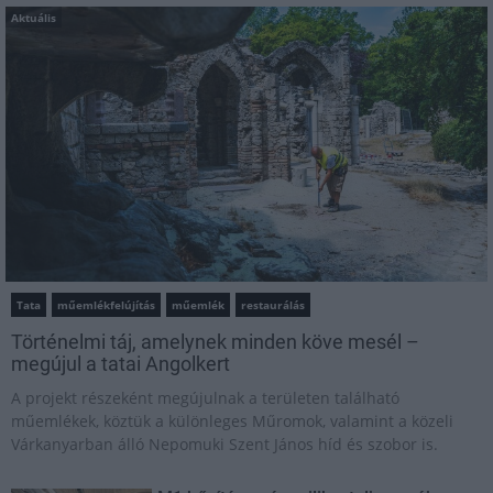
Aktuális
Tata
műemlékfelújítás
műemlék
restaurálás
Történelmi táj, amelynek minden köve mesél –
megújul a tatai Angolkert
A projekt részeként megújulnak a területen található
műemlékek, köztük a különleges Műromok, valamint a közeli
Várkanyarban álló Nepomuki Szent János híd és szobor is.