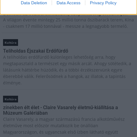
Data Deletion
Data Access
Privacy Policy
Helyi hírek
Beindult az őszibarackszezon, szeptemberig élvezhetjük
A világon évente mintegy 25 millió tonna őszibarack terem, Kína
- csaknem 17 millió tonnával - messze a legnagyobb termelő.
Kultúra
Teliholdas Éjszakai Erdőfürdő
A teliholdas erdőfürdő különleges lehetőség arra, hogy
megtapasztald a természet egy másik arcát. Ahogy sötétedik, a
látásunk háttérbe húzódik, és a többi érzékszervünk egyre
éberebbé válik. Felerősödnek a hangok, az illatok, a tapintás
élménye.
Kultúra
zínekben élt élet - Claire Vasarely életmű-kiállítása a
Múzeum Galériában
Claire Vasarely, a magyar származású francia alkotóművész
életműve most először mutatkozik be önállóan
Magyarországon, és ugyancsak első ízben látható együtt