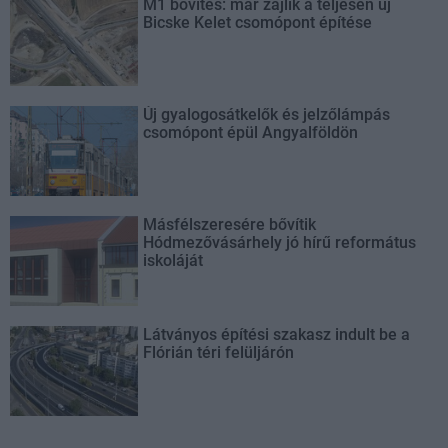
M1 bővítés: már zajlik a teljesen új
Bicske Kelet csomópont építése
Új gyalogosátkelők és jelzőlámpás
csomópont épül Angyalföldön
Másfélszeresére bővítik
Hódmezővásárhely jó hírű református
iskoláját
Látványos építési szakasz indult be a
Flórián téri felüljárón