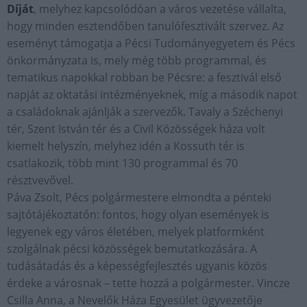
Díját
, melyhez kapcsolódóan a város vezetése vállalta,
hogy minden esztendőben tanulófesztivált szervez. Az
eseményt támogatja a Pécsi Tudományegyetem és Pécs
önkormányzata is, mely még több programmal, és
tematikus napokkal robban be Pécsre: a fesztivál első
napját az oktatási intézményeknek, míg a második napot
a családoknak ajánlják a szervezők. Tavaly a Széchenyi
tér, Szent István tér és a Civil Közösségek háza volt
kiemelt helyszín, melyhez idén a Kossuth tér is
csatlakozik, több mint 130 programmal és 70
résztvevővel.
Páva Zsolt, Pécs polgármestere elmondta a pénteki
sajtótájékoztatón: fontos, hogy olyan események is
legyenek egy város életében, melyek platformként
szolgálnak pécsi közösségek bemutatkozására. A
tudásátadás és a képességfejlesztés ugyanis közös
érdeke a városnak – tette hozzá a polgármester. Vincze
Csilla Anna, a Nevelők Háza Egyesület ügyvezetője