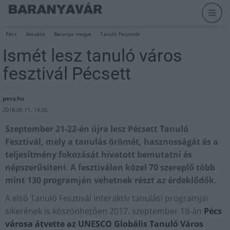
Pécs
Aktuális
Baranya megye
Tanuló Fesztivál
Ismét lesz tanuló város
fesztivál Pécsett
pecs.hu
2018.06.11. 14:20
Szeptember 21-22-én újra lesz Pécsett Tanuló
Fesztivál, mely a tanulás örömét, hasznosságát és a
teljesítmény fokozását hivatott bemutatni és
népszerűsíteni. A fesztiválon közel 70 szereplő több
mint 130 programján vehetnek részt az érdeklődők.
A első Tanuló Fesztivál interaktív tanulási programjai
sikerének is köszönhetően 2017. szeptember 18-án
Pécs
városa átvette az UNESCO Globális Tanuló Város