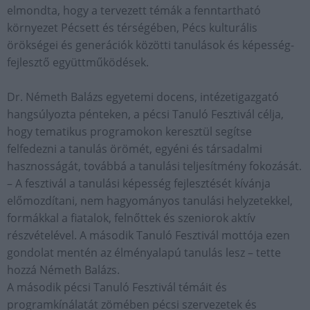
elmondta, hogy a tervezett témák a fenntartható
környezet Pécsett és térségében, Pécs kulturális
örökségei és generációk közötti tanulások és képesség-
fejlesztő együttműködések.
Dr. Németh Balázs egyetemi docens, intézetigazgató
hangsúlyozta pénteken, a pécsi Tanuló Fesztivál célja,
hogy tematikus programokon keresztül segítse
felfedezni a tanulás örömét, egyéni és társadalmi
hasznosságát, továbbá a tanulási teljesítmény fokozását.
– A fesztivál a tanulási képesség fejlesztését kívánja
előmozdítani, nem hagyományos tanulási helyzetekkel,
formákkal a fiatalok, felnőttek és szeniorok aktív
részvételével. A második Tanuló Fesztivál mottója ezen
gondolat mentén az élményalapú tanulás lesz – tette
hozzá Németh Balázs.
A második pécsi Tanuló Fesztivál témáit és
programkínálatát zömében pécsi szervezetek és