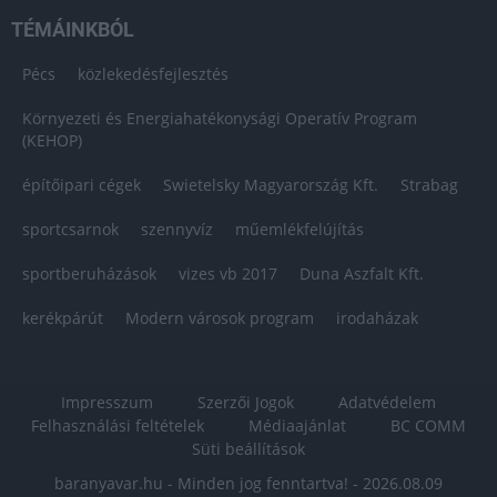
TÉMÁINKBÓL
Pécs
közlekedésfejlesztés
Környezeti és Energiahatékonysági Operatív Program
(KEHOP)
építőipari cégek
Swietelsky Magyarország Kft.
Strabag
sportcsarnok
szennyvíz
műemlékfelújítás
sportberuházások
vizes vb 2017
Duna Aszfalt Kft.
kerékpárút
Modern városok program
irodaházak
Impresszum
Szerzői Jogok
Adatvédelem
Felhasználási feltételek
Médiaajánlat
BC COMM
Süti beállítások
baranyavar.hu - Minden jog fenntartva! - 2026.08.09