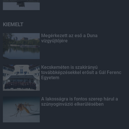
KIEMELT
Megérkezett az eső a Duna
vízgyűjtőjére
Kecskeméten is szakirányú
továbbképzésekkel erősít a Gál Ferenc
Egyetem
A lakosságra is fontos szerep hárul a
szúnyoginvázió elkerülésében