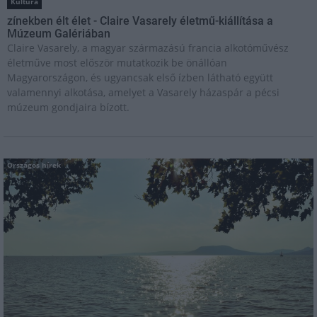
Kultúra
zínekben élt élet - Claire Vasarely életmű-kiállítása a
Múzeum Galériában
Claire Vasarely, a magyar származású francia alkotóművész
életműve most először mutatkozik be önállóan
Magyarországon, és ugyancsak első ízben látható együtt
valamennyi alkotása, amelyet a Vasarely házaspár a pécsi
múzeum gondjaira bízott.
Országos hírek