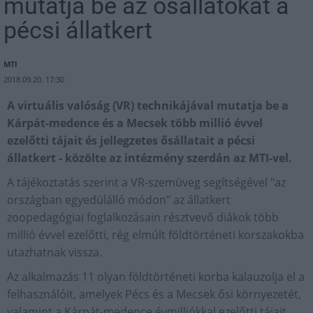
mutatja be az ősállatokat a
pécsi állatkert
MTI
2018.09.20. 17:30
A virtuális valóság (VR) technikájával mutatja be a
Kárpát-medence és a Mecsek több millió évvel
ezelőtti tájait és jellegzetes ősállatait a pécsi
állatkert - közölte az intézmény szerdán az MTI-vel.
A tájékoztatás szerint a VR-szemüveg segítségével "az
országban egyedülálló módon" az állatkert
zoopedagógiai foglalkozásain résztvevő diákok több
millió évvel ezelőtti, rég elmúlt földtörténeti korszakokba
utazhatnak vissza.
Az alkalmazás 11 olyan földtörténeti korba kalauzolja el a
felhasználóit, amelyek Pécs és a Mecsek ősi környezetét,
valamint a Kárpát-medence évmilliókkal ezelőtti tájait