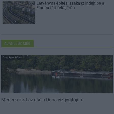
Látványos építési szakasz indult be a
Flórián téri felüljárón
AJÁNLJUK MÉG
Országos hírek
Megérkezett az eső a Duna vízgyűjtőjére