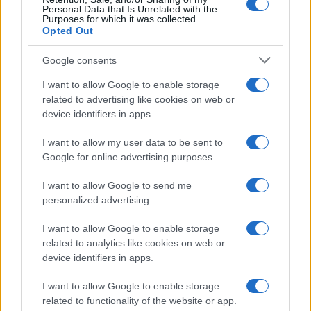
Personal Data that Is Unrelated with the
HÍRLEVÉL
Purposes for which it was collected.
Opted Out
Név
Google consents
I want to allow Google to enable storage
E-mail cím
related to advertising like cookies on web or
device identifiers in apps.
Feliratkozom a hírlevélre és elfogadom az
adatvédelmi
I want to allow my user data to be sent to
szabályzatot!
Google for online advertising purposes.
FELIRATKOZÁS
I want to allow Google to send me
personalized advertising.
I want to allow Google to enable storage
Aktuális
related to analytics like cookies on web or
device identifiers in apps.
Open Orfű: mozgás, zene, közösség
Augusztus első hétvégéjén (augusztus 1-2.) a Pécsi-tó partja
I want to allow Google to enable storage
megtelik élettel, sporttal és élményekkel!
related to functionality of the website or app.