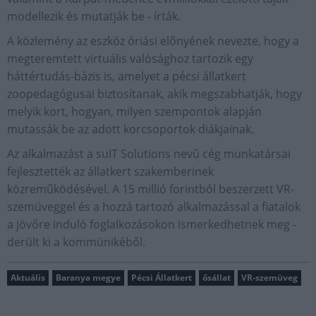
modellezik és mutatják be - írták.
A közlemény az eszköz óriási előnyének nevezte, hogy a
megteremtett virtuális valósághoz tartozik egy
háttértudás-bázis is, amelyet a pécsi állatkert
zoopedagógusai biztosítanak, akik megszabhatják, hogy
melyik kort, hogyan, milyen szempontok alapján
mutassák be az adott korcsoportok diákjainak.
Az alkalmazást a suIT Solutions nevű cég munkatársai
fejlesztették az állatkert szakemberinek
közreműködésével. A 15 millió forintból beszerzett VR-
szemüveggel és a hozzá tartozó alkalmazással a fiatalok
a jövőre induló foglalkozásokon ismerkedhetnek meg -
derült ki a kommünikéből.
Aktuális
Baranya megye
Pécsi Állatkert
ősállat
VR-szemüveg