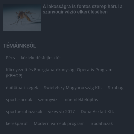
A lakosságra is fontos szerep hárul a
szúnyoginvázió elkerülésében
TÉMÁINKBÓL
Pécs
közlekedésfejlesztés
Környezeti és Energiahatékonysági Operatív Program
(KEHOP)
építőipari cégek
Swietelsky Magyarország Kft.
Strabag
sportcsarnok
szennyvíz
műemlékfelújítás
sportberuházások
vizes vb 2017
Duna Aszfalt Kft.
kerékpárút
Modern városok program
irodaházak