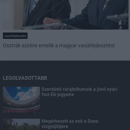
vasútfejlesztés
Osztrák szintre emelik a magyar vasútfejlesztést
LEGOLVASOTTABB
Szerdától rárajtolhatunk a jövő nyári
foci-Eb jegyeire
Megérkezett az eső a Duna
vízgyűjtőjére