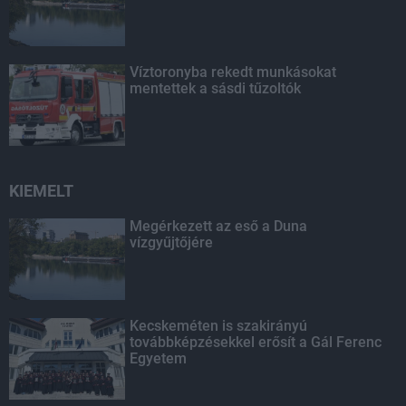
Víztoronyba rekedt munkásokat
mentettek a sásdi tűzoltók
KIEMELT
Megérkezett az eső a Duna
vízgyűjtőjére
Kecskeméten is szakirányú
továbbképzésekkel erősít a Gál Ferenc
Egyetem