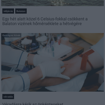
időjárás
Balaton
Egy hét alatt közel 6 Celsius-fokkal csökkent a
Balaton vizének hőmérséklete a hétvégére
Országos hírek
véradás
Véradásra kérik az önkénteseket