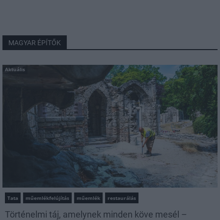
MAGYAR ÉPÍTŐK
Aktuális
Tata
műemlékfelújítás
műemlék
restaurálás
Történelmi táj, amelynek minden köve mesél –