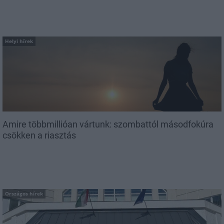
Helyi hírek
Amire többmillióan vártunk: szombattól másodfokúra
csökken a riasztás
Országos hírek