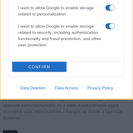
Kultúra
I want to allow Google to enable storage
Brandnyúl mini disco
related to personalization.
Ilyen még nem volt: most a gyerkőcök bulizhatnak a Káptalan
Kertben!
I want to allow Google to enable storage
related to security, including authentication
functionality and fraud prevention, and other
Helyi hírek
user protection.
Beindult az őszibarackszezon, szeptemberig élvezhetjük
A világon évente mintegy 25 millió tonna őszibarack terem, Kína
- csaknem 17 millió tonnával - messze a legnagyobb termelő.
CONFIRM
Kultúra
Teliholdas Éjszakai Erdőfürdő
Data Deletion
Data Access
Privacy Policy
A teliholdas erdőfürdő különleges lehetőség arra, hogy
megtapasztald a természet egy másik arcát. Ahogy sötétedik, a
látásunk háttérbe húzódik, és a többi érzékszervünk egyre
éberebbé válik. Felerősödnek a hangok, az illatok, a tapintás
élménye.