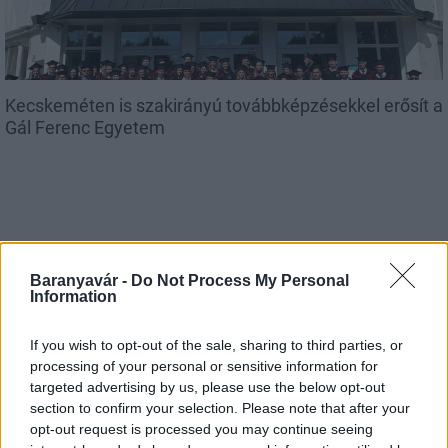
Kecskeméten is szakirányú továbbképzésekkel erősít a
Gál Ferenc Egyetem
Országos hírek
Baranyavár -
Do Not Process My Personal
Information
A lakosságra is fontos szerep hárul a
szúnyoginvázió elkerülésében
If you wish to opt-out of the sale, sharing to third parties, or
processing of your personal or sensitive information for
targeted advertising by us, please use the below opt-out
Országos hírek
section to confirm your selection. Please note that after your
Itt az ÉVOSZ megoldása a hőhullámok és
opt-out request is processed you may continue seeing
az energiakrízis kezelésére