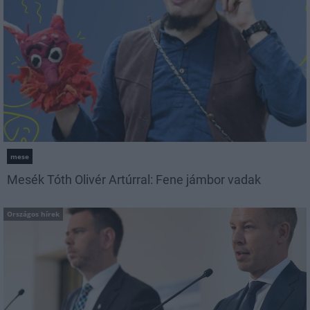
mese
Mesék Tóth Olivér Artúrral: Fene jámbor vadak
Országos hírek