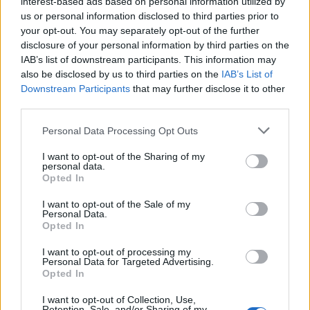
interest-based ads based on personal information utilized by
us or personal information disclosed to third parties prior to
your opt-out. You may separately opt-out of the further
disclosure of your personal information by third parties on the
Országos hírek
IAB’s list of downstream participants. This information may
Miért éri meg Afrikában utat építeni?
also be disclosed by us to third parties on the
IAB’s List of
Minden, amit a GED Afrika projektről
Downstream Participants
that may further disclose it to other
tudni kell
third parties.
Please note that this website/app uses one or more Google
Personal Data Processing Opt Outs
Kultúra
services and may gather and store information including but
Kihívások labirintusában
not limited to your visit or usage behaviour. You may click to
I want to opt-out of the Sharing of my
personal data.
grant or deny consent to Google and its third-party tags to
Opted In
use your data for below specified purposes in below Google
consent section.
I want to opt-out of the Sale of my
Personal Data.
Országos hírek
Opted In
Túlfogyasztás napja - július 30-ra
felhasználta az emberiség a Föld egész
I want to opt-out of processing my
évre elegendő erőforrásait
Personal Data for Targeted Advertising.
Opted In
I want to opt-out of Collection, Use,
Retention, Sale, and/or Sharing of my