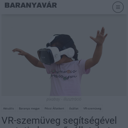
pixabay - illusztráció
Aktuális
Baranya megye
Pécsi Állatkert
ősállat
VR-szemüveg
VR-szemüveg segítségével