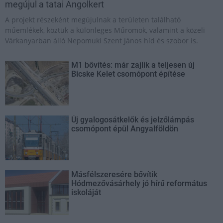
megújul a tatai Angolkert
A projekt részeként megújulnak a területen található
műemlékek, köztük a különleges Műromok, valamint a közeli
Várkanyarban álló Nepomuki Szent János híd és szobor is.
M1 bővítés: már zajlik a teljesen új
Bicske Kelet csomópont építése
Új gyalogosátkelők és jelzőlámpás
csomópont épül Angyalföldön
Másfélszeresére bővítik
Hódmezővásárhely jó hírű református
iskoláját