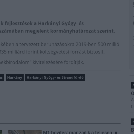
 fejlesztések a Harkányi Gyógy- és
 számában megjelent kormányhatározat szerint.
ekében a tervezett beruházásokra 2019-ben 500 millió
35 milliárd forint költségvetési forrást biztosít.
kbirodalom" kivitelezésére fordítják.
ás
Harkány
Harkányi Gyógy- és Strandfürdő
A
O
A
p
B
M1 bővítés: már zajlik a teljesen új