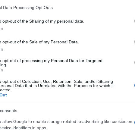
z
M
l Data Processing Opt Outs
C
a
o opt-out of the Sharing of my personal data.
Országos hírek
ö
In
l
h
o opt-out of the Sale of my Personal Data.
In
to opt-out of processing my Personal Data for Targeted
O
ing.
In
ióan vártunk:
Kecskeméten is szakirányú
ásodfokúra
továbbképzésekkel erősít a Gál
o opt-out of Collection, Use, Retention, Sale, and/or Sharing
ersonal Data that Is Unrelated with the Purposes for which it
sztás
Ferenc Egyetem
lected.
Out
consents
o allow Google to enable storage related to advertising like cookies on
evice identifiers in apps.