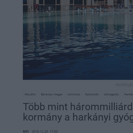
Harkányfü
Aktuális
Baranya megye
turizmus
fejlesztés
támogatás
Harká
Több mint hárommilliárd 
kormány a harkányi gyóg
MTI
2018.12.28. 17:00