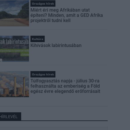
Országos hírek
Miért éri meg Afrikában utat
építeni? Minden, amit a GED Afrika
projektről tudni kell
Kultúra
Kihívások labirintusában
Országos hírek
Túlfogyasztás napja - július 30-ra
felhasználta az emberiség a Föld
egész évre elegendő erőforrásait
HÍRLEVÉL