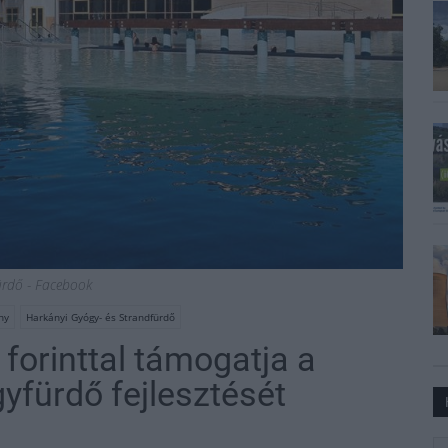
rdő - Facebook
ny
Harkányi Gyógy- és Strandfürdő
forinttal támogatja a
yfürdő fejlesztését