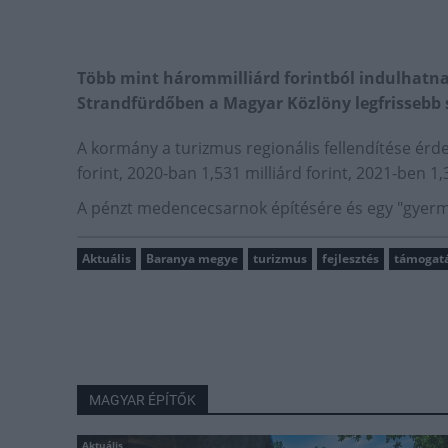
Több mint hárommilliárd forintból indulhatnak
Strandfürdőben a Magyar Közlöny legfrissebb
A kormány a turizmus regionális fellendítése érd
forint, 2020-ban 1,531 milliárd forint, 2021-ben 1,3
A pénzt medencecsarnok építésére és egy "gyerme
Aktuális
Baranya megye
turizmus
fejlesztés
támogat
MAGYAR ÉPÍTŐK
Aktuális