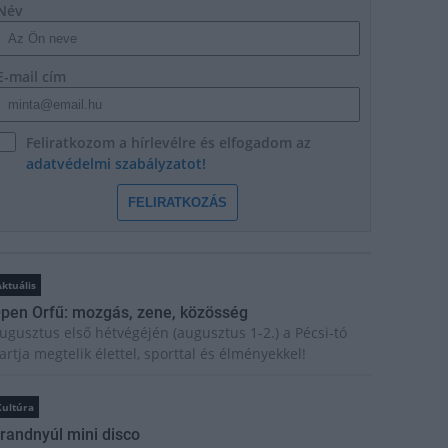
Név
E-mail cím
Feliratkozom a hírlevélre és elfogadom az
adatvédelmi szabályzatot!
FELIRATKOZÁS
ktuális
pen Orfű: mozgás, zene, közösség
ugusztus első hétvégéjén (augusztus 1-2.) a Pécsi-tó
artja megtelik élettel, sporttal és élményekkel!
Kultúra
randnyúl mini disco