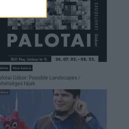
állítás
Pécsi Galéria
alotai Gábor: Possible Landscapes /
ehetséges tájak
ultúra