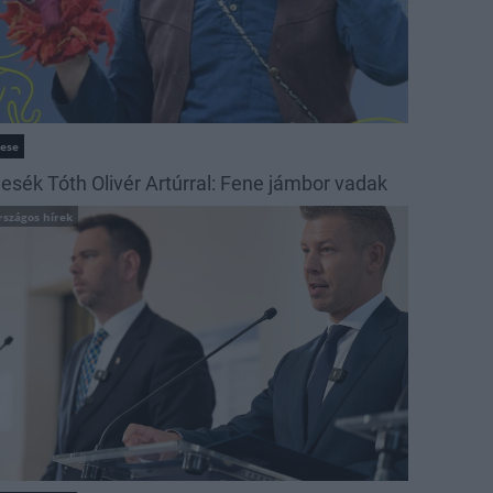
ese
esék Tóth Olivér Artúrral: Fene jámbor vadak
rszágos hírek