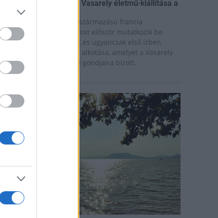
ínekben élt élet - Claire Vasarely életmű-kiállítása a
úzeum Galériában
laire Vasarely, a magyar származású francia
lkotóművész életműve most először mutatkozik be
nállóan Magyarországon, és ugyancsak első ízben
átható együtt valamennyi alkotása, amelyet a Vasarely
ázaspár a pécsi múzeum gondjaira bízott.
rszágos hírek