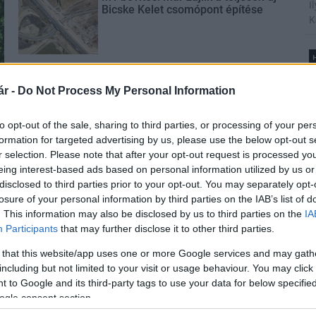
I
Bicske Kelet csomópont építése
K
H
Új gyalogosátkelők és jelzőlámpás
B
csomópont épül Angyalföldön
é
r -
Do Not Process My Personal Information
A
t
to opt-out of the sale, sharing to third parties, or processing of your per
l
formation for targeted advertising by us, please use the below opt-out s
Másfélszeresére bővítik
r selection. Please note that after your opt-out request is processed y
Hódmezővásárhely jó hírű
eing interest-based ads based on personal information utilized by us or
református iskoláját
disclosed to third parties prior to your opt-out. You may separately opt-
T
losure of your personal information by third parties on the IAB’s list of
A
. This information may also be disclosed by us to third parties on the
IA
m
Participants
that may further disclose it to other third parties.
Látványos építési szakasz indult
s
be a Flórián téri felüljárón
é
 that this website/app uses one or more Google services and may gath
h
including but not limited to your visit or usage behaviour. You may click 
 to Google and its third-party tags to use your data for below specifi
ogle consent section.