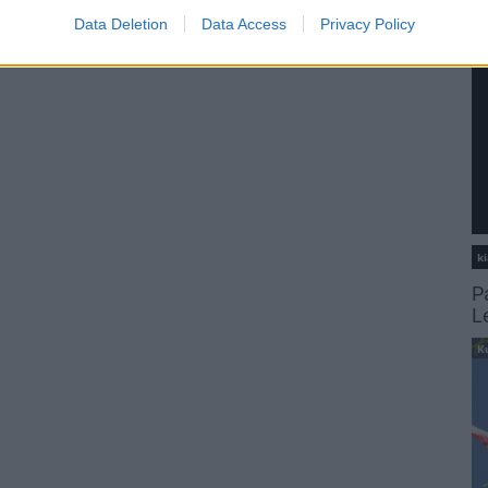
Data Deletion
Data Access
Privacy Policy
ki
P
L
K