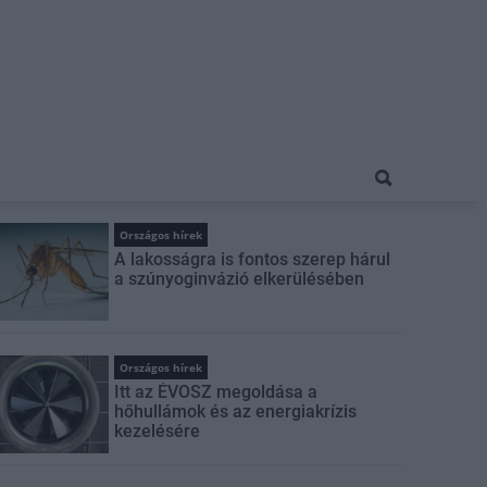
Országos hírek
A lakosságra is fontos szerep hárul
a szúnyoginvázió elkerülésében
Országos hírek
Itt az ÉVOSZ megoldása a
hőhullámok és az energiakrízis
kezelésére