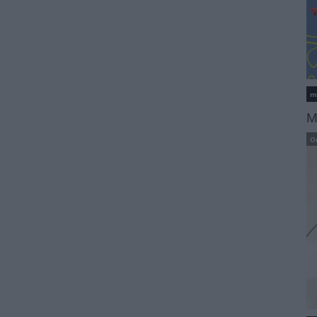
m
M
O