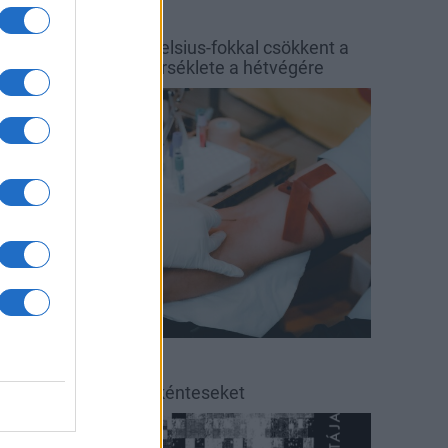
őjárás
Balaton
y hét alatt közel 6 Celsius-fokkal csökkent a
alaton vizének hőmérséklete a hétvégére
rszágos hírek
éradás
éradásra kérik az önkénteseket
ultúra