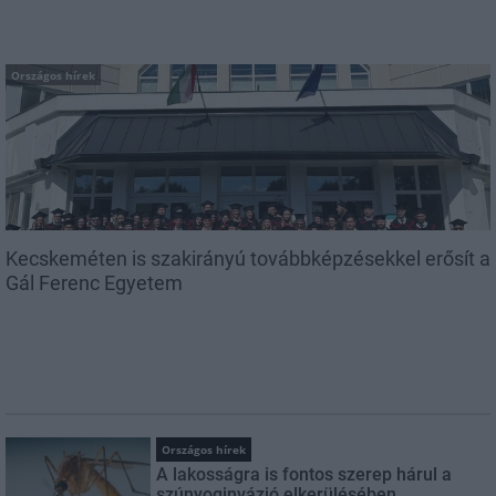
Országos hírek
Kecskeméten is szakirányú továbbképzésekkel erősít a
Gál Ferenc Egyetem
Országos hírek
A lakosságra is fontos szerep hárul a
szúnyoginvázió elkerülésében