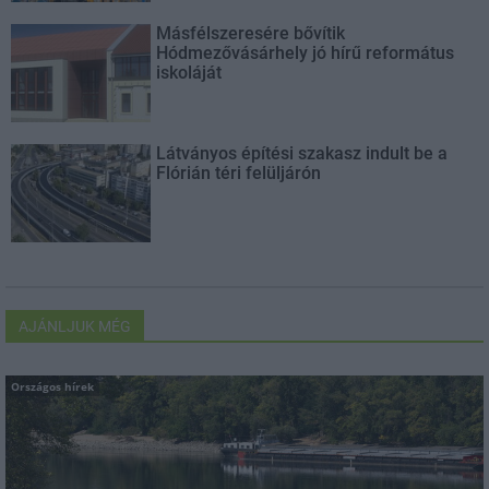
Másfélszeresére bővítik
Hódmezővásárhely jó hírű református
iskoláját
Látványos építési szakasz indult be a
Flórián téri felüljárón
AJÁNLJUK MÉG
Országos hírek