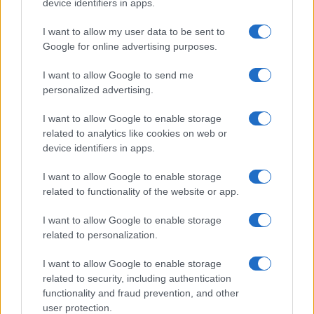
device identifiers in apps.
Aktuális
I want to allow my user data to be sent to
Open Orfű: mozgás, zene, közösség
Google for online advertising purposes.
Augusztus első hétvégéjén (augusztus 1-2.) a Pécsi-tó partja
megtelik élettel, sporttal és élményekkel!
I want to allow Google to send me
personalized advertising.
Kultúra
I want to allow Google to enable storage
Brandnyúl mini disco
related to analytics like cookies on web or
Ilyen még nem volt: most a gyerkőcök bulizhatnak a Káptalan
device identifiers in apps.
Kertben!
I want to allow Google to enable storage
Helyi hírek
related to functionality of the website or app.
Beindult az őszibarackszezon, szeptemberig élvezhetjük
I want to allow Google to enable storage
A világon évente mintegy 25 millió tonna őszibarack terem, Kína
related to personalization.
- csaknem 17 millió tonnával - messze a legnagyobb termelő.
I want to allow Google to enable storage
Kultúra
related to security, including authentication
functionality and fraud prevention, and other
Teliholdas Éjszakai Erdőfürdő
A teliholdas erdőfürdő különleges lehetőség arra, hogy
user protection.