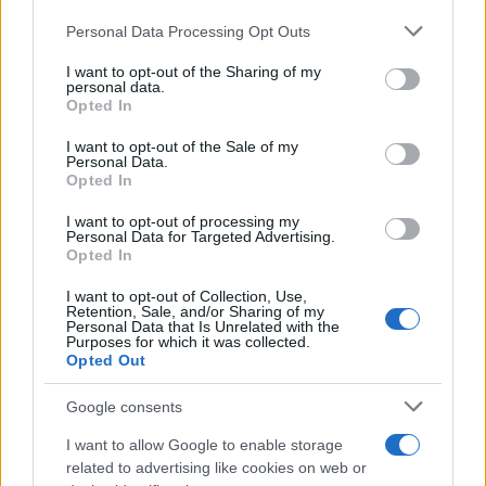
Túlfogyasztás napja - július 30-ra
Please note that this website/app uses one or more Google
Personal Data Processing Opt Outs
felhasználta az emberiség a Föld egész
services and may gather and store information including but
évre elegendő erőforrásait
not limited to your visit or usage behaviour. You may click to
I want to opt-out of the Sharing of my
personal data.
grant or deny consent to Google and its third-party tags to
Opted In
use your data for below specified purposes in below Google
consent section.
I want to opt-out of the Sale of my
HÍRLEVÉL
Personal Data.
Opted In
Név
I want to opt-out of processing my
Personal Data for Targeted Advertising.
Opted In
E-mail cím
I want to opt-out of Collection, Use,
Retention, Sale, and/or Sharing of my
Personal Data that Is Unrelated with the
Purposes for which it was collected.
Feliratkozom a hírlevélre és elfogadom az
adatvédelmi
Opted Out
szabályzatot!
Google consents
FELIRATKOZÁS
I want to allow Google to enable storage
related to advertising like cookies on web or