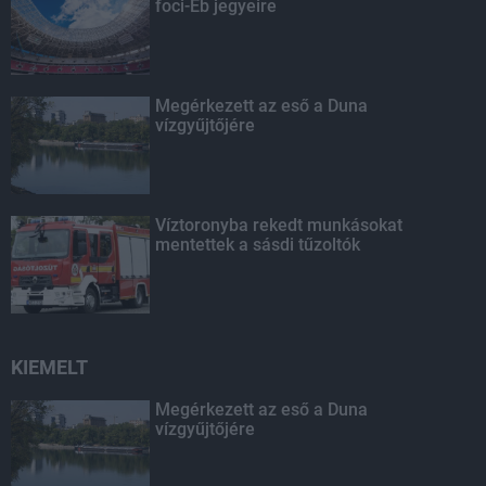
foci-Eb jegyeire
Megérkezett az eső a Duna
vízgyűjtőjére
Víztoronyba rekedt munkásokat
mentettek a sásdi tűzoltók
KIEMELT
Megérkezett az eső a Duna
vízgyűjtőjére