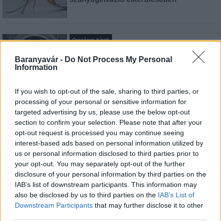
Országos hírek
Itt az ÉVOSZ megoldása a hőhullámok és
az energiakrízis kezelésére
Baranyavár -
Do Not Process My Personal
Information
If you wish to opt-out of the sale, sharing to third parties, or
Országos hírek
processing of your personal or sensitive information for
Miért éri meg Afrikában utat építeni?
targeted advertising by us, please use the below opt-out
Minden, amit a GED Afrika projektről
section to confirm your selection. Please note that after your
tudni kell
opt-out request is processed you may continue seeing
interest-based ads based on personal information utilized by
us or personal information disclosed to third parties prior to
Kultúra
your opt-out. You may separately opt-out of the further
Kihívások labirintusában
disclosure of your personal information by third parties on the
IAB’s list of downstream participants. This information may
also be disclosed by us to third parties on the
IAB’s List of
Downstream Participants
that may further disclose it to other
third parties.
Országos hírek