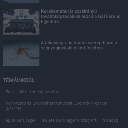
Kecskeméten is szakirányú
továbbképzésekkel erősít a Gál Ferenc
Egyetem
A lakosságra is fontos szerep hárul a
szúnyoginvázió elkerülésében
TÉMÁINKBÓL
Pécs
közlekedésfejlesztés
Környezeti és Energiahatékonysági Operatív Program
(KEHOP)
építőipari cégek
Swietelsky Magyarország Kft.
Strabag