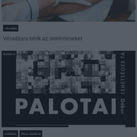
véradás
Véradásra kérik az önkénteseket
Kultúra
kiállítás
Pécsi Galéria