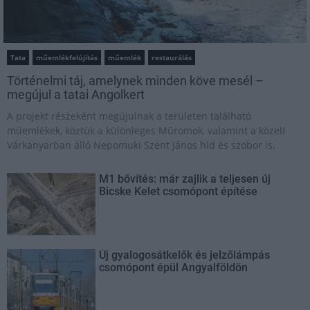
Tata
műemlékfelújítás
műemlék
restaurálás
Történelmi táj, amelynek minden köve mesél –
megújul a tatai Angolkert
A projekt részeként megújulnak a területen található
műemlékek, köztük a különleges Műromok, valamint a közeli
Várkanyarban álló Nepomuki Szent János híd és szobor is.
M1 bővítés: már zajlik a teljesen új
Bicske Kelet csomópont építése
Új gyalogosátkelők és jelzőlámpás
csomópont épül Angyalföldön