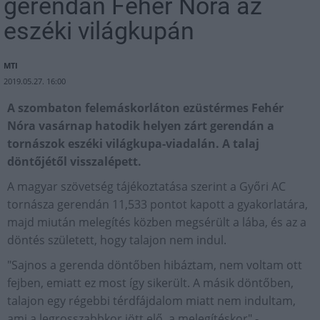
gerendán Fehér Nóra az
eszéki világkupán
MTI
2019.05.27. 16:00
A szombaton felemáskorláton ezüstérmes Fehér
Nóra vasárnap hatodik helyen zárt gerendán a
tornászok eszéki világkupa-viadalán. A talaj
döntőjétől visszalépett.
A magyar szövetség tájékoztatása szerint a Győri AC
tornásza gerendán 11,533 pontot kapott a gyakorlatára,
majd miután melegítés közben megsérült a lába, és az a
döntés született, hogy talajon nem indul.
"Sajnos a gerenda döntőben hibáztam, nem voltam ott
fejben, emiatt ez most így sikerült. A másik döntőben,
talajon egy régebbi térdfájdalom miatt nem indultam,
ami a legrosszabbkor jött elő, a melegítéskor" -