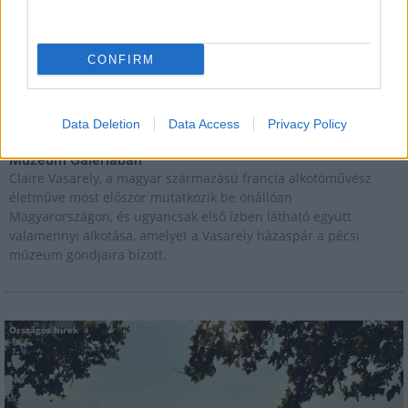
megtapasztald a természet egy másik arcát. Ahogy sötétedik, a
látásunk háttérbe húzódik, és a többi érzékszervünk egyre
éberebbé válik. Felerősödnek a hangok, az illatok, a tapintás
CONFIRM
élménye.
Kultúra
Data Deletion
Data Access
Privacy Policy
zínekben élt élet - Claire Vasarely életmű-kiállítása a
Múzeum Galériában
Claire Vasarely, a magyar származású francia alkotóművész
életműve most először mutatkozik be önállóan
Magyarországon, és ugyancsak első ízben látható együtt
valamennyi alkotása, amelyet a Vasarely házaspár a pécsi
múzeum gondjaira bízott.
Országos hírek