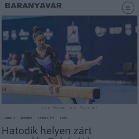
Győri Atlétikai Club - Facebook
Aktuális
gerenda
Fehér Nóra
Eszék
Hatodik helyen zárt