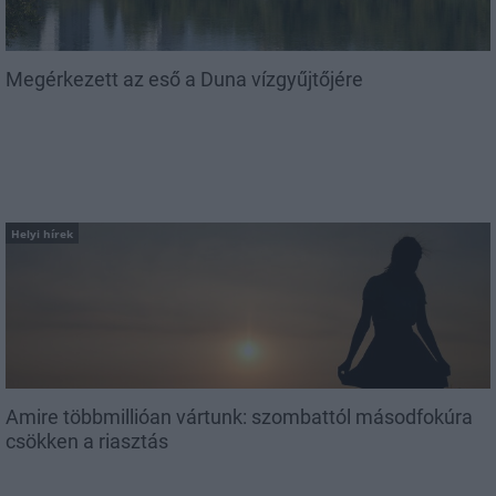
Megérkezett az eső a Duna vízgyűjtőjére
Helyi hírek
Amire többmillióan vártunk: szombattól másodfokúra
csökken a riasztás