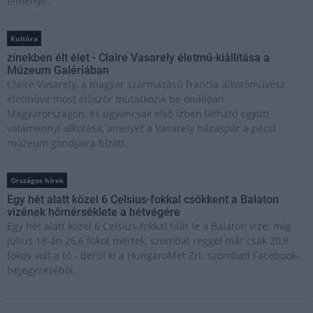
élménye.
Kultúra
zínekben élt élet - Claire Vasarely életmű-kiállítása a
Múzeum Galériában
Claire Vasarely, a magyar származású francia alkotóművész
életműve most először mutatkozik be önállóan
Magyarországon, és ugyancsak első ízben látható együtt
valamennyi alkotása, amelyet a Vasarely házaspár a pécsi
múzeum gondjaira bízott.
Országos hírek
Egy hét alatt közel 6 Celsius-fokkal csökkent a Balaton
vizének hőmérséklete a hétvégére
Egy hét alatt közel 6 Celsius-fokkal hűlt le a Balaton vize: míg
július 18-án 26,6 fokot mértek, szombat reggel már csak 20,8
fokos volt a tó - derül ki a HungaroMet Zrt. szombati Facebook-
bejegyzéséből.