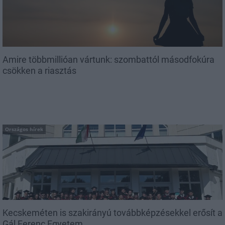
Amire többmillióan vártunk: szombattól másodfokúra
csökken a riasztás
Országos hírek
Kecskeméten is szakirányú továbbképzésekkel erősít a
Gál Ferenc Egyetem