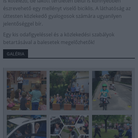
is kötelező, de lakott területen belül is könnyebben
észrevehető egy mellényt viselő biciklis. A láthatóság az
úttesten közlekedő gyalogosok számára ugyanilyen
jelentőséggel bír.
Egy kis odafigyeléssel és a közlekedési szabályok
betartásával a balesetek megelőzhetők!
GALÉRIA