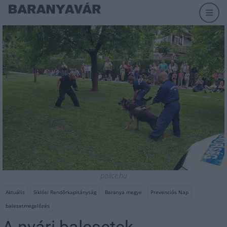
police.hu
Aktuális
Siklósi Rendőrkapitányság
Baranya megye
Prevenciós Nap
balesetmegelőzés
A nyári balesetek