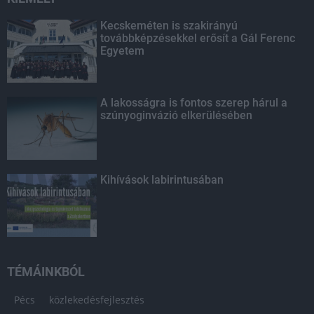
Kecskeméten is szakirányú
továbbképzésekkel erősít a Gál Ferenc
Egyetem
A lakosságra is fontos szerep hárul a
szúnyoginvázió elkerülésében
Kihívások labirintusában
TÉMÁINKBÓL
Pécs
közlekedésfejlesztés