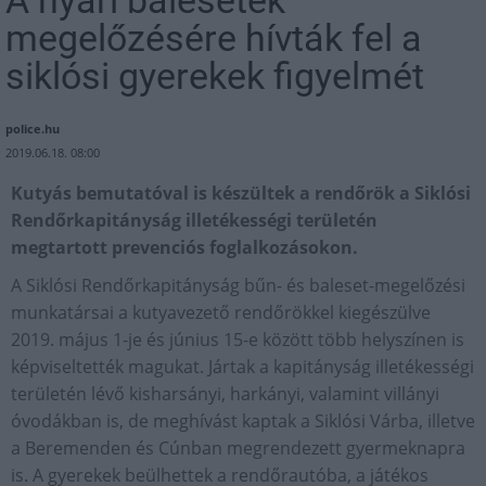
megelőzésére hívták fel a
siklósi gyerekek figyelmét
police.hu
2019.06.18. 08:00
Kutyás bemutatóval is készültek a rendőrök a Siklósi
Rendőrkapitányság illetékességi területén
megtartott prevenciós foglalkozásokon.
A Siklósi Rendőrkapitányság bűn- és baleset-megelőzési
munkatársai a kutyavezető rendőrökkel kiegészülve
2019. május 1-je és június 15-e között több helyszínen is
képviseltették magukat. Jártak a kapitányság illetékességi
területén lévő kisharsányi, harkányi, valamint villányi
óvodákban is, de meghívást kaptak a Siklósi Várba, illetve
a Beremenden és Cúnban megrendezett gyermeknapra
is. A gyerekek beülhettek a rendőrautóba, a játékos