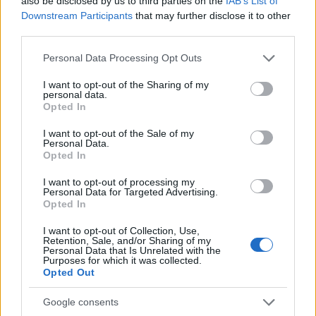
also be disclosed by us to third parties on the
IAB’s List of
Országos hírek
Downstream Participants
that may further disclose it to other
Itt az ÉVOSZ megoldása a hőhullámok és
third parties.
az energiakrízis kezelésére
Please note that this website/app uses one or more Google
Personal Data Processing Opt Outs
services and may gather and store information including but
not limited to your visit or usage behaviour. You may click to
I want to opt-out of the Sharing of my
Országos hírek
personal data.
grant or deny consent to Google and its third-party tags to
Miért éri meg Afrikában utat építeni?
Opted In
use your data for below specified purposes in below Google
Minden, amit a GED Afrika projektről
consent section.
tudni kell
I want to opt-out of the Sale of my
Personal Data.
Opted In
Kultúra
I want to opt-out of processing my
Kihívások labirintusában
Personal Data for Targeted Advertising.
Opted In
I want to opt-out of Collection, Use,
Retention, Sale, and/or Sharing of my
Personal Data that Is Unrelated with the
Purposes for which it was collected.
Országos hírek
Opted Out
Túlfogyasztás napja - július 30-ra
felhasználta az emberiség a Föld egész
évre elegendő erőforrásait
Google consents