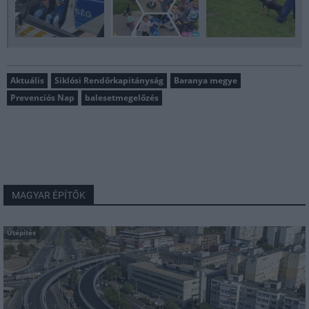
Aktuális
Siklósi Rendőrkapitányság
Baranya megye
Prevenciós Nap
balesetmegelőzés
MAGYAR ÉPÍTŐK
Útépítés