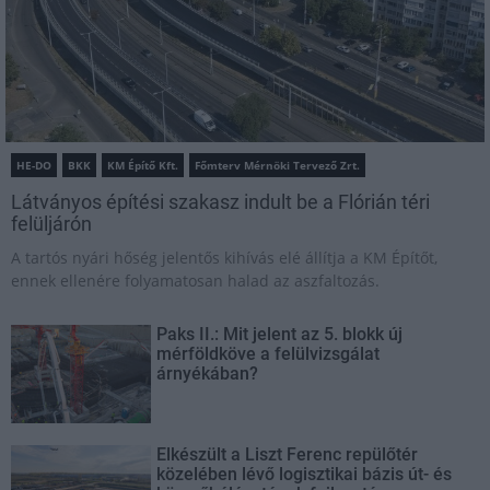
HE-DO
BKK
KM Építő Kft.
Főmterv Mérnöki Tervező Zrt.
Látványos építési szakasz indult be a Flórián téri
felüljárón
A tartós nyári hőség jelentős kihívás elé állítja a KM Építőt,
ennek ellenére folyamatosan halad az aszfaltozás.
Paks II.: Mit jelent az 5. blokk új
mérföldköve a felülvizsgálat
árnyékában?
Elkészült a Liszt Ferenc repülőtér
közelében lévő logisztikai bázis út- és