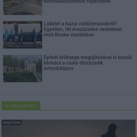
közműhálózatának fejlesztése
Látlelet a hazai víziközművekről?
Egyetlen, fél évszázados vezetéken
múlt Bicske vízellátása
Épített öröksége megújításával is készül
Mohács a csata ötszázadik
évfordulójára
AJÁNLJUK MÉG
Helyi hírek