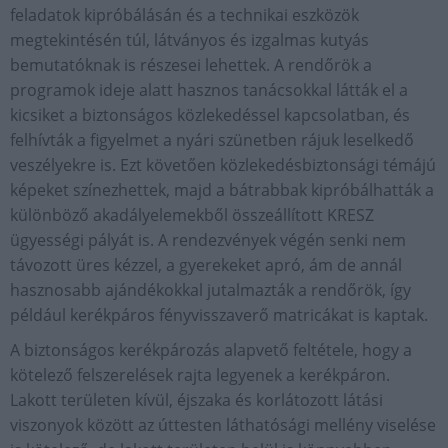
feladatok kipróbálásán és a technikai eszközök
megtekintésén túl, látványos és izgalmas kutyás
bemutatóknak is részesei lehettek. A rendőrök a
programok ideje alatt hasznos tanácsokkal látták el a
kicsiket a biztonságos közlekedéssel kapcsolatban, és
felhívták a figyelmet a nyári szünetben rájuk leselkedő
veszélyekre is. Ezt követően közlekedésbiztonsági témájú
képeket színezhettek, majd a bátrabbak kipróbálhatták a
különböző akadályelemekből összeállított KRESZ
ügyességi pályát is. A rendezvények végén senki nem
távozott üres kézzel, a gyerekeket apró, ám de annál
hasznosabb ajándékokkal jutalmazták a rendőrök, így
például kerékpáros fényvisszaverő matricákat is kaptak.
A biztonságos kerékpározás alapvető feltétele, hogy a
kötelező felszerelések rajta legyenek a kerékpáron.
Lakott területen kívül, éjszaka és korlátozott látási
viszonyok között az úttesten láthatósági mellény viselése