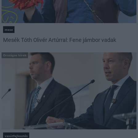
mese
Mesék Tóth Olivér Artúrral: Fene jámbor vadak
Országos hírek
vasútfejlesztés