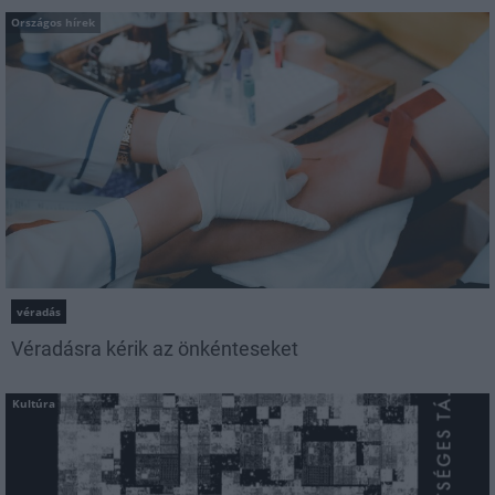
Országos hírek
véradás
Véradásra kérik az önkénteseket
Kultúra