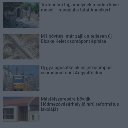
Történelmi táj, amelynek minden köve
mesél – megújul a tatai Angolkert
M1 bővítés: már zajlik a teljesen új
Bicske Kelet csomópont építése
Új gyalogosátkelők és jelzőlámpás
csomópont épül Angyalföldön
Másfélszeresére bővítik
Hódmezővásárhely jó hírű református
iskoláját