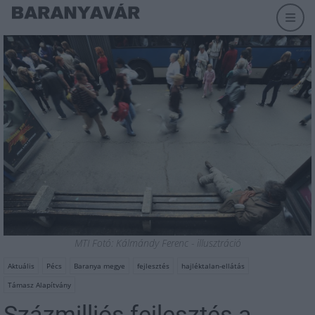
MTI Fotó: Kálmándy Ferenc - illusztráció
Aktuális
Pécs
Baranya megye
fejlesztés
hajléktalan-ellátás
Támasz Alapítvány
Százmilliós fejlesztés a