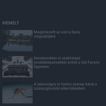
KIEMELT
Megérkezett az eső a Duna
vízgyűjtőjére
Kecskeméten is szakirányú
továbbképzésekkel erősít a Gál Ferenc
Egyetem
A lakosságra is fontos szerep hárul a
szúnyoginvázió elkerülésében