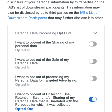
Minden, amit a GED Afrika projektről
disclosure of your personal information by third parties on the
tudni kell
IAB’s list of downstream participants. This information may
also be disclosed by us to third parties on the
IAB’s List of
Downstream Participants
that may further disclose it to other
Kultúra
third parties.
Kihívások labirintusában
Please note that this website/app uses one or more Google
Personal Data Processing Opt Outs
services and may gather and store information including but
not limited to your visit or usage behaviour. You may click to
I want to opt-out of the Sharing of my
personal data.
grant or deny consent to Google and its third-party tags to
Opted In
Országos hírek
use your data for below specified purposes in below Google
Túlfogyasztás napja - július 30-ra
consent section.
I want to opt-out of the Sale of my
felhasználta az emberiség a Föld egész
Personal Data.
évre elegendő erőforrásait
Opted In
I want to opt-out of processing my
Personal Data for Targeted Advertising.
Opted In
HÍRLEVÉL
I want to opt-out of Collection, Use,
Retention, Sale, and/or Sharing of my
Personal Data that Is Unrelated with the
Név
Purposes for which it was collected.
Opted Out