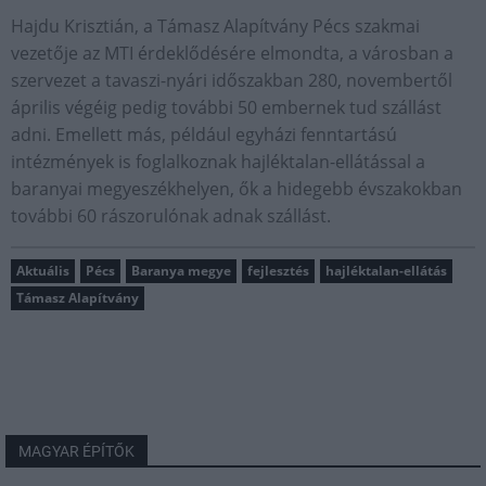
Hajdu Krisztián, a Támasz Alapítvány Pécs szakmai
vezetője az MTI érdeklődésére elmondta, a városban a
szervezet a tavaszi-nyári időszakban 280, novembertől
április végéig pedig további 50 embernek tud szállást
adni. Emellett más, például egyházi fenntartású
intézmények is foglalkoznak hajléktalan-ellátással a
baranyai megyeszékhelyen, ők a hidegebb évszakokban
további 60 rászorulónak adnak szállást.
Aktuális
Pécs
Baranya megye
fejlesztés
hajléktalan-ellátás
Támasz Alapítvány
MAGYAR ÉPÍTŐK