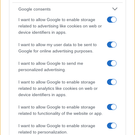
E-mail cím
Google consents
I want to allow Google to enable storage
related to advertising like cookies on web or
Feliratkozom a hírlevélre és elfogadom az
adatvédelmi
device identifiers in apps.
szabályzatot!
I want to allow my user data to be sent to
FELIRATKOZÁS
Google for online advertising purposes.
I want to allow Google to send me
personalized advertising.
Aktuális
Open Orfű: mozgás, zene, közösség
I want to allow Google to enable storage
Augusztus első hétvégéjén (augusztus 1-2.) a Pécsi-tó partja
related to analytics like cookies on web or
megtelik élettel, sporttal és élményekkel!
device identifiers in apps.
I want to allow Google to enable storage
Kultúra
related to functionality of the website or app.
Brandnyúl mini disco
Ilyen még nem volt: most a gyerkőcök bulizhatnak a Káptalan
I want to allow Google to enable storage
Kertben!
related to personalization.