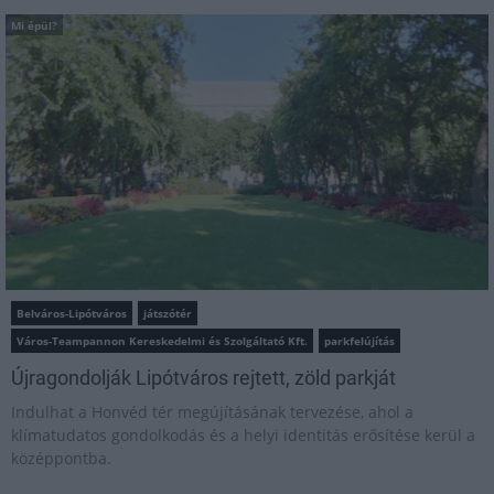
Mi épül?
Belváros-Lipótváros
játszótér
Város-Teampannon Kereskedelmi és Szolgáltató Kft.
parkfelújítás
Újragondolják Lipótváros rejtett, zöld parkját
Indulhat a Honvéd tér megújításának tervezése, ahol a
klímatudatos gondolkodás és a helyi identitás erősítése kerül a
középpontba.