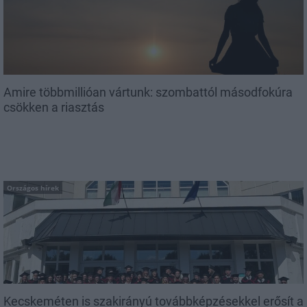
Amire többmillióan vártunk: szombattól másodfokúra
csökken a riasztás
Országos hírek
Kecskeméten is szakirányú továbbképzésekkel erősít a