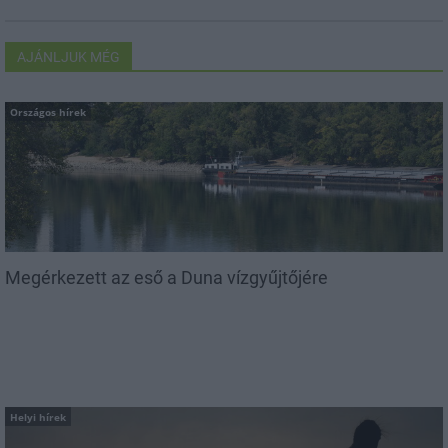
AJÁNLJUK MÉG
Országos hírek
Megérkezett az eső a Duna vízgyűjtőjére
Helyi hírek