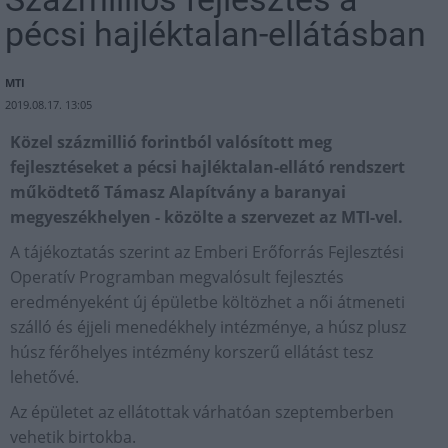
pécsi hajléktalan-ellátásban
MTI
2019.08.17. 13:05
Közel százmillió forintból valósított meg
fejlesztéseket a pécsi hajléktalan-ellátó rendszert
működtető Támasz Alapítvány a baranyai
megyeszékhelyen - közölte a szervezet az MTI-vel.
A tájékoztatás szerint az Emberi Erőforrás Fejlesztési
Operatív Programban megvalósult fejlesztés
eredményeként új épületbe költözhet a női átmeneti
szálló és éjjeli menedékhely intézménye, a húsz plusz
húsz férőhelyes intézmény korszerű ellátást tesz
lehetővé.
Az épületet az ellátottak várhatóan szeptemberben
vehetik birtokba.