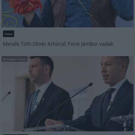
mese
Mesék Tóth Olivér Artúrral: Fene jámbor vadak
Országos hírek