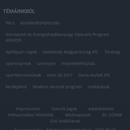
TÉMÁINKBÓL
Pécs
közlekedésfejlesztés
Környezeti és Energiahatékonysági Operatív Program
(KEHOP)
építőipari cégek
Swietelsky Magyarország Kft.
Strabag
sportcsarnok
szennyvíz
műemlékfelújítás
sportberuházások
vizes vb 2017
Duna Aszfalt Kft.
kerékpárút
Modern városok program
irodaházak
Impresszum
Szerzői Jogok
Adatvédelem
Felhasználási feltételek
Médiaajánlat
BC COMM
Süti beállítások
baranyavar.hu - Minden jog fenntartva! - 2026.08.09