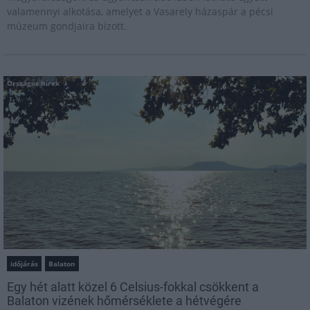
valamennyi alkotása, amelyet a Vasarely házaspár a pécsi
múzeum gondjaira bízott.
Országos hírek
időjárás
Balaton
Egy hét alatt közel 6 Celsius-fokkal csökkent a
Balaton vizének hőmérséklete a hétvégére