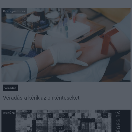
Országos hírek
véradás
Véradásra kérik az önkénteseket
Kultúra