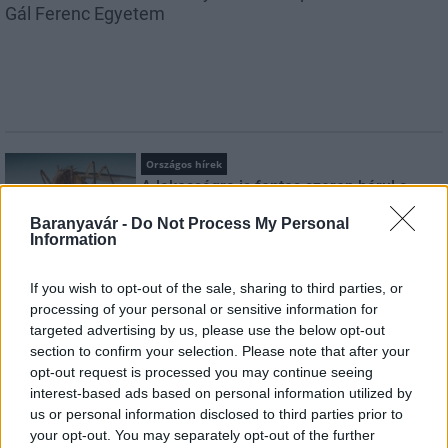
Gál Ferenc Egyetem
Országos hírek
A lakosságra is fontos szerep hárul a
szúnyoginvázió elkerülésében
Baranyavár -
Do Not Process My Personal
Information
Országos hírek
If you wish to opt-out of the sale, sharing to third parties, or
Itt az ÉVOSZ megoldása a hőhullámok és
processing of your personal or sensitive information for
az energiakrízis kezelésére
targeted advertising by us, please use the below opt-out
section to confirm your selection. Please note that after your
opt-out request is processed you may continue seeing
interest-based ads based on personal information utilized by
Országos hírek
us or personal information disclosed to third parties prior to
Miért éri meg Afrikában utat építeni?
your opt-out. You may separately opt-out of the further