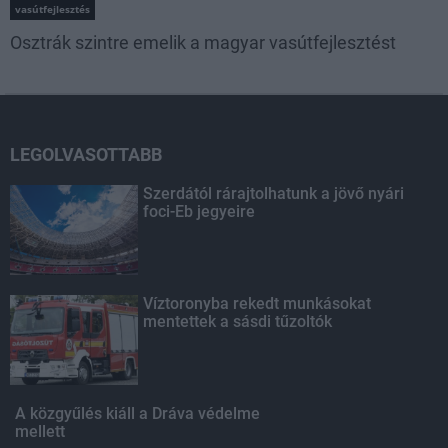
vasútfejlesztés
Osztrák szintre emelik a magyar vasútfejlesztést
LEGOLVASOTTABB
Szerdától rárajtolhatunk a jövő nyári
foci-Eb jegyeire
Víztoronyba rekedt munkásokat
mentettek a sásdi tűzoltók
A közgyűlés kiáll a Dráva védelme
mellett