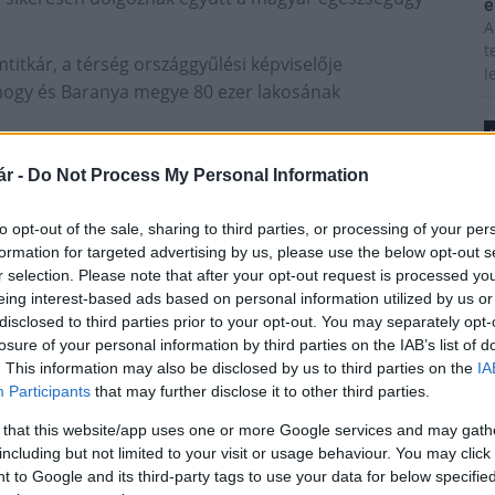
é
A
t
titkár, a térség országgyűlési képviselője
l
omogy és Baranya megye 80 ezer lakosának
árd forint értékben valósultak meg fejlesztések. "A
T
r -
Do Not Process My Personal Information
zünk annak érdekében, hogy az intézmény még
A
m
lni" - mondta. Megjegyezte: a város gyógyító
to opt-out of the sale, sharing to third parties, or processing of your per
s
sztény megközelítése, ami nem mindenhol jellemző".
formation for targeted advertising by us, please use the below opt-out s
é
r selection. Please note that after your opt-out request is processed y
h
nyzati választás után új képviselő-testülete és
eing interest-based ads based on personal information utilized by us or
zi, hogy "békés fejlődés jellemezze a várost".
disclosed to third parties prior to your opt-out. You may separately opt-
nt dél-dunántúli regionális igazgatója közölte: az
losure of your personal information by third parties on the IAB’s list of
z
. This information may also be disclosed by us to third parties on the
IA
vis maior támogatást kapott a működéshez, legutóbb
M
Participants
that may further disclose it to other third parties.
tást nyert el a szülőszoba felújítására, szülészeti
C
 that this website/app uses one or more Google services and may gath
a
including but not limited to your visit or usage behaviour. You may click 
ö
ágos tisztifőorvos, Pintér Szilárd (Fidesz-KDNP), a
 to Google and its third-party tags to use your data for below specifi
l