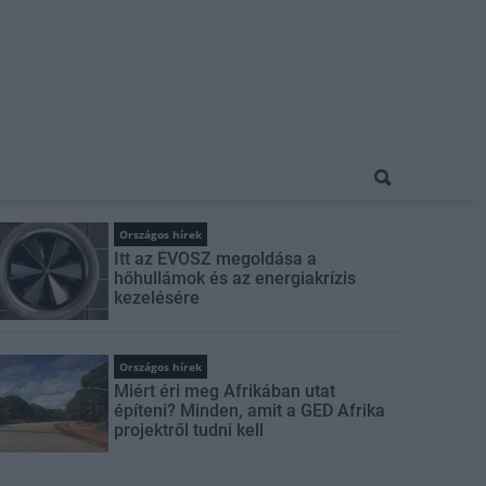
Országos hírek
Itt az ÉVOSZ megoldása a
hőhullámok és az energiakrízis
kezelésére
Országos hírek
Miért éri meg Afrikában utat
építeni? Minden, amit a GED Afrika
projektről tudni kell