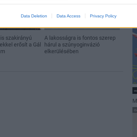
L
K
Data Deletion
Data Access
Privacy Policy
s szakirányú
A lakosságra is fontos szerep
kkel erősít a Gál
hárul a szúnyoginvázió
em
elkerülésében
m
M
O