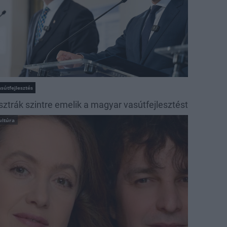
sútfejlesztés
sztrák szintre emelik a magyar vasútfejlesztést
ultúra