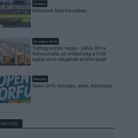
Kultúra
Kihívások labirintusában
Országos hírek
Túlfogyasztás napja - július 30-ra
felhasználta az emberiség a Föld
egész évre elegendő erőforrásait
Aktuális
Open Orfű: mozgás, zene, közösség
HÍRLEVÉL