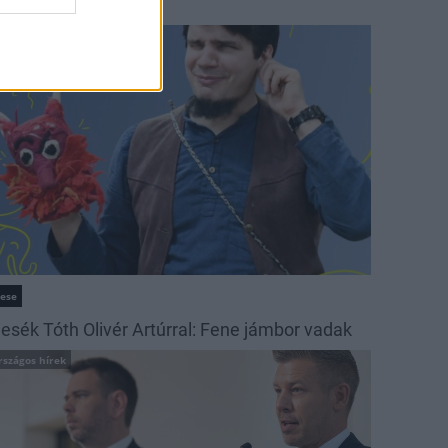
ehetséges tájak
ultúra
ese
esék Tóth Olivér Artúrral: Fene jámbor vadak
rszágos hírek