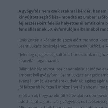
A gyógyítás nem csak szakmai kérdés, hanem hi
kinyújtott segítő kéz - mondta az Emberi Erő
fejlesztésekért felelős helyettes államtitkár
fennállásának 50. évfordulója alkalmából ren
Csiki Zoltán a kórház dolgozói előtt mondott kö
Szent Lukács örökségéhez, orvosi esküjükhöz, a
"Jelenleg új egészségkultúrát honosítunk meg haz
képezik" - fogalmazott.
Bálint Mihály orvost, pszichoanalitikust idézve a
embert kell gyógyítani. Szent Lukács az egész embe
evangéliumát. Az emberek üdvének, egészségének
jól felszerelt korszerű intézményt létrehozni, ma
Szólt arról, hogy az elmúlt 50 év alatt a dombóvár
adottságát, a gunarasi gyógyvizet, és tevékenység
Mint mondta, bízik benne, hogy a továbbiakban i