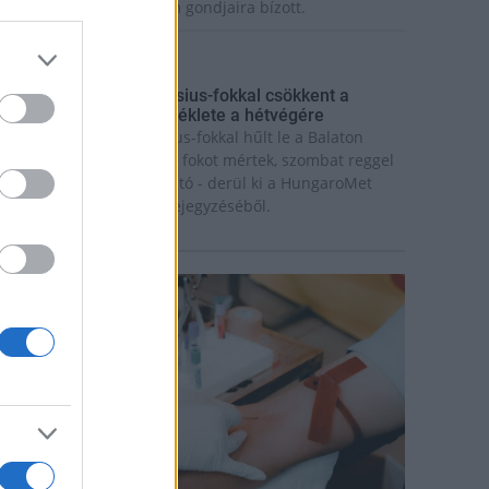
ázaspár a pécsi múzeum gondjaira bízott.
rszágos hírek
gy hét alatt közel 6 Celsius-fokkal csökkent a
alaton vizének hőmérséklete a hétvégére
gy hét alatt közel 6 Celsius-fokkal hűlt le a Balaton
ize: míg július 18-án 26,6 fokot mértek, szombat reggel
ár csak 20,8 fokos volt a tó - derül ki a HungaroMet
rt. szombati Facebook-bejegyzéséből.
rszágos hírek