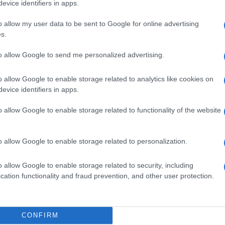
közelében lévő logisztikai bázis út-
evice identifiers in apps.
és közműhálózatának fejlesztése
o allow my user data to be sent to Google for online advertising
s.
v
Látlelet a hazai víziközművekről?
V
to allow Google to send me personalized advertising.
Egyetlen, fél évszázados
vezetéken múlt Bicske vízellátása
K
o allow Google to enable storage related to analytics like cookies on
evice identifiers in apps.
Épített öröksége megújításával is
o allow Google to enable storage related to functionality of the website
készül Mohács a csata ötszázadik
évfordulójára
o allow Google to enable storage related to personalization.
o allow Google to enable storage related to security, including
cation functionality and fraud prevention, and other user protection.
ki
Országos hírek
CONFIRM
P