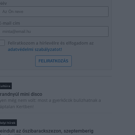
Név
E-mail cím
Feliratkozom a hírlevélre és elfogadom az
adatvédelmi szabályzatot!
FELIRATKOZÁS
Kultúra
randnyúl mini disco
lyen még nem volt: most a gyerkőcök bulizhatnak a
áptalan Kertben!
elyi hírek
eindult az őszibarackszezon, szeptemberig