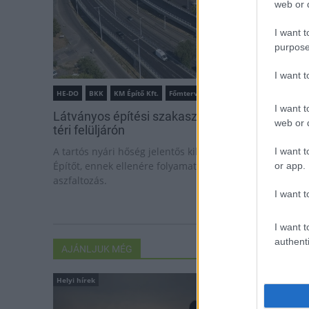
web or d
I want t
purpose
I want 
HE-DO
BKK
KM Építő Kft.
Főmterv Mérnöki Tervező Zrt.
I want t
Látványos építési szakasz indult be a Flórián
web or d
téri felüljárón
A tartós nyári hőség jelentős kihívás elé állítja a KM
I want t
Építőt, ennek ellenére folyamatosan halad az
or app.
aszfaltozás.
I want t
I want t
authenti
AJÁNLJUK MÉG
Helyi hírek
Országos hírek