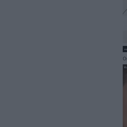
va
O
K