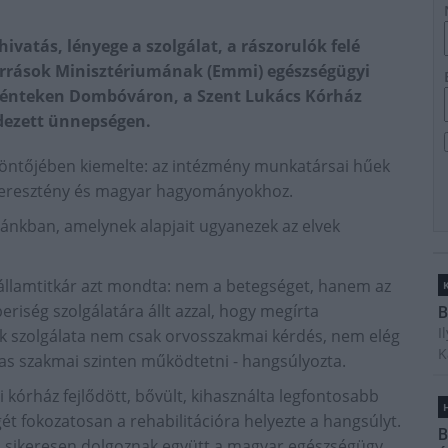
vatás, lényege a szolgálat, a rászorulók felé
források Minisztériumának (Emmi) egészségügyi
a pénteken Dombóváron, a Szent Lukács Kórház
dezett ünnepségen.
szöntőjében kiemelte: az intézmény munkatársai hűek
 keresztény és magyar hagyományokhoz.
ánkban, amelynek alapjait ugyanezek az elvek
z államtitkár azt mondta: nem a betegséget, hanem az
riség szolgálatára állt azzal, hogy megírta
B
I
 szolgálata nem csak orvosszakmai kérdés, nem elég
K
gas szakmai szinten működtetni - hangsúlyozta.
i kórház fejlődött, bővült, kihasználta legfontosabb
H
ét fokozatosan a rehabilitációra helyezte a hangsúlyt.
B
s sikeresen dolgoznak együtt a magyar egészségügy