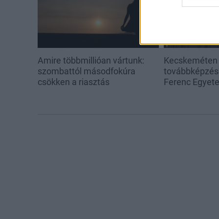
Amire többmillióan vártunk:
Kecskeméten i
szombattól másodfokúra
továbbképzése
csökken a riasztás
Ferenc Egyet