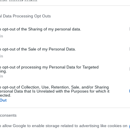
ézmény főigazgatója.
ogle consent section.
h
vosok védőszentjeként tisztelt Szent Lukács nevét, és
l Data Processing Opt Outs
rtozók és a gyógyító személyzet számára épült Maria
O
E
o opt-out of the Sharing of my personal data.
B
In
E
egészségügyi ellátás
Dombóvári Szent Lukács Kórház
v
m
o opt-out of the Sale of my Personal Data.
Z
In
to opt-out of processing my Personal Data for Targeted
ing.
In
O
o opt-out of Collection, Use, Retention, Sale, and/or Sharing
ersonal Data that Is Unrelated with the Purposes for which it
Paks II.: Mit jelent az 5. blokk új
lected.
mérföldköve a felülvizsgálat
Out
árnyékában?
consents
Elkészült a Liszt Ferenc repülőtér
o allow Google to enable storage related to advertising like cookies on