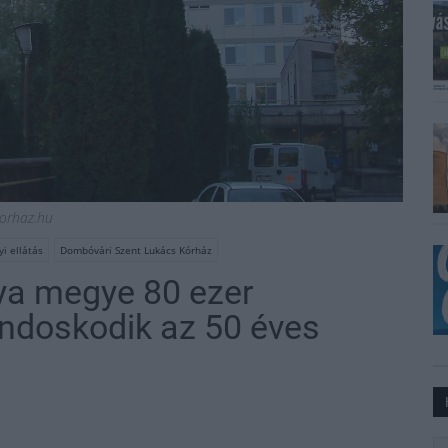
korhaz.hu
i ellátás
Dombóvári Szent Lukács Kórház
ya megye 80 ezer
ondoskodik az 50 éves