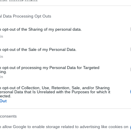
ogle consent section.
h
l Data Processing Opt Outs
O
E
o opt-out of the Sharing of my personal data.
Országos hírek
B
In
E
v
m
o opt-out of the Sale of my Personal Data.
Z
In
to opt-out of processing my Personal Data for Targeted
ing.
In
O
s szakirányú
A lakosságra is fontos szerep
kkel erősít a Gál
hárul a szúnyoginvázió
o opt-out of Collection, Use, Retention, Sale, and/or Sharing
em
elkerülésében
ersonal Data that Is Unrelated with the Purposes for which it
lected.
Out
consents
o allow Google to enable storage related to advertising like cookies on