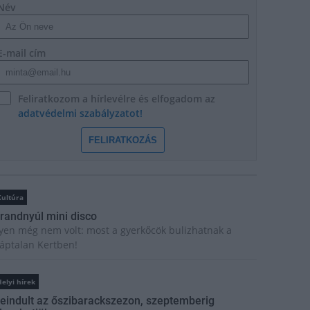
Név
E-mail cím
Feliratkozom a hírlevélre és elfogadom az
adatvédelmi szabályzatot!
FELIRATKOZÁS
Kultúra
randnyúl mini disco
lyen még nem volt: most a gyerkőcök bulizhatnak a
áptalan Kertben!
elyi hírek
eindult az őszibarackszezon, szeptemberig