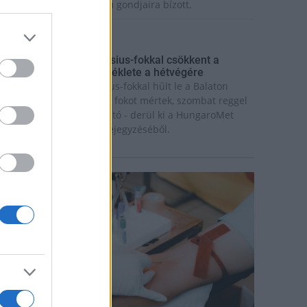
ázaspár a pécsi múzeum gondjaira bízott.
rszágos hírek
gy hét alatt közel 6 Celsius-fokkal csökkent a
alaton vizének hőmérséklete a hétvégére
gy hét alatt közel 6 Celsius-fokkal hűlt le a Balaton
ize: míg július 18-án 26,6 fokot mértek, szombat reggel
ár csak 20,8 fokos volt a tó - derül ki a HungaroMet
rt. szombati Facebook-bejegyzéséből.
rszágos hírek