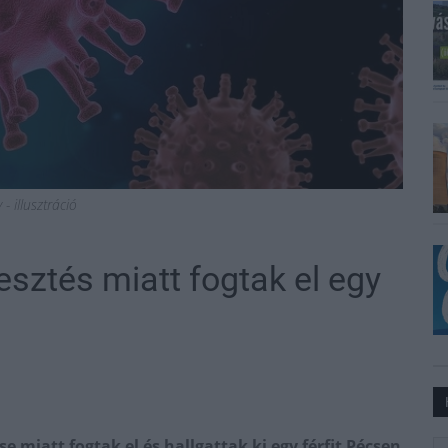
- illusztráció
esztés miatt fogtak el egy
e miatt fogtak el és hallgattak ki egy férfit Pécsen