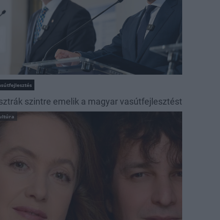
sútfejlesztés
sztrák szintre emelik a magyar vasútfejlesztést
ultúra