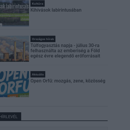
Kultúra
Kihívások labirintusában
Országos hírek
Túlfogyasztás napja - július 30-ra
felhasználta az emberiség a Föld
egész évre elegendő erőforrásait
Aktuális
Open Orfű: mozgás, zene, közösség
HÍRLEVÉL