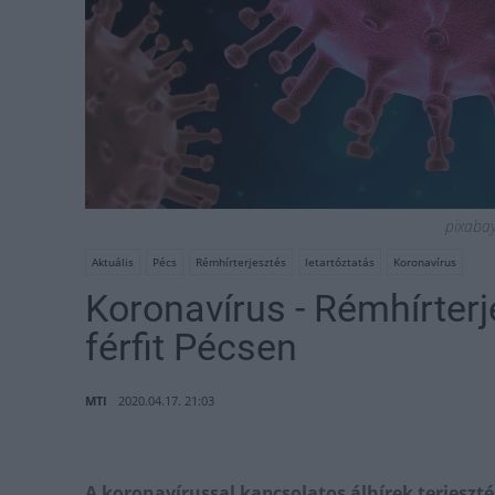
pixabay 
Aktuális
Pécs
Rémhírterjesztés
letartóztatás
Koronavírus
Koronavírus - Rémhírterj
férfit Pécsen
MTI
2020.04.17. 21:03
A koronavírussal kapcsolatos álhírek terjesztés