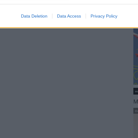
L
K
Data Deletion
Data Access
Privacy Policy
m
M
O