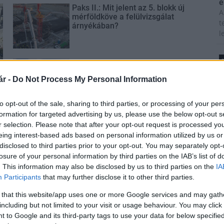
é
Paks II.: Mit jelent az 5. blokk új
A
mérföldköve a felülvizsgálat
t
árnyékában?
l
Elkészült a Liszt Ferenc repülőtér
közelében lévő logisztikai bázis út-
T
r -
Do Not Process My Personal Information
és közműhálózatának fejlesztése
A
m
to opt-out of the sale, sharing to third parties, or processing of your per
s
formation for targeted advertising by us, please use the below opt-out s
é
Látlelet a hazai víziközművekről?
r selection. Please note that after your opt-out request is processed y
h
Egyetlen, fél évszázados
eing interest-based ads based on personal information utilized by us or
vezetéken múlt Bicske vízellátása
disclosed to third parties prior to your opt-out. You may separately opt-
losure of your personal information by third parties on the IAB’s list of
z
. This information may also be disclosed by us to third parties on the
IA
Épített öröksége megújításával is
M
Participants
that may further disclose it to other third parties.
készül Mohács a csata ötszázadik
C
évfordulójára
 that this website/app uses one or more Google services and may gath
a
including but not limited to your visit or usage behaviour. You may click 
ö
 to Google and its third-party tags to use your data for below specifi
l