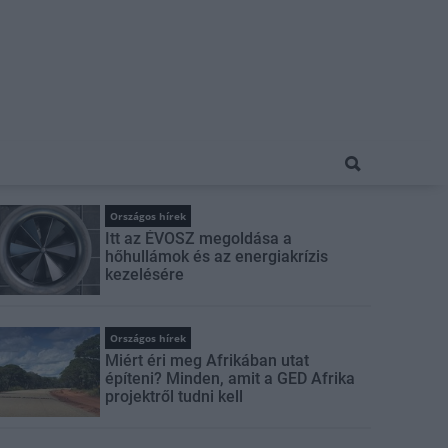
Országos hírek
Itt az ÉVOSZ megoldása a
hőhullámok és az energiakrízis
kezelésére
Országos hírek
Miért éri meg Afrikában utat
építeni? Minden, amit a GED Afrika
projektről tudni kell