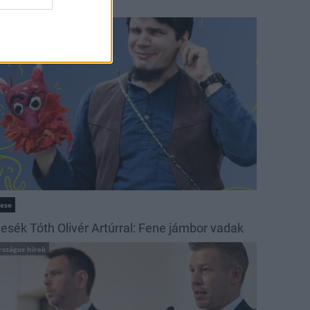
ehetséges tájak
ultúra
ese
esék Tóth Olivér Artúrral: Fene jámbor vadak
rszágos hírek