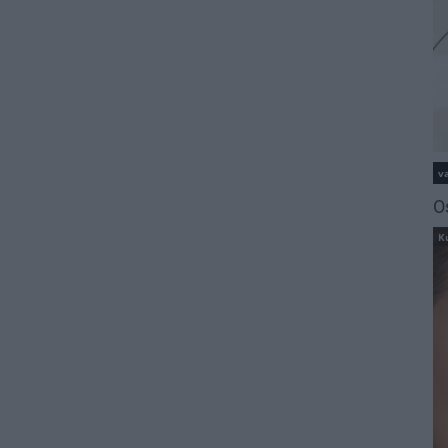
va
O
K