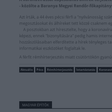
- közölte a Baranya Megyei Rendőr-főkapitány
Azt írták, a 44 éves pécsi férfi a "nyilvánosság s
megosztásokat és álhíreket tett közzé csaknem e
A posztokban azt híresztelte, hogy a koronavírus
képezi, ennek "bizonyítására" pedig hamis interne
hozzászólásaiban elferdítette a hírek tényleges
informatikai eszközöket foglaltak le.
A férfit rémhírterjesztés miatt csütörtökön gyanús
Aktuális
Pécs
Rémhírterjesztés
letartóztatás
Koronav
MAGYAR ÉPÍTŐK