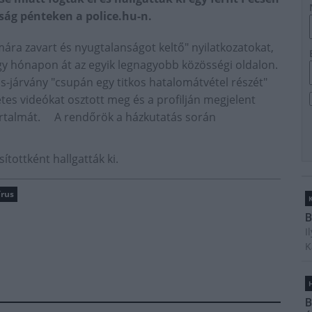
ság pénteken a police.hu-n.
zámára zavart és nyugtalanságot keltő" nyilatkozatokat,
gy hónapon át az egyik legnagyobb közösségi oldalon.
-járvány "csupán egy titkos hatalomátvétel részét"
tes videókat osztott meg és a profilján megjelent
 tartalmát. A rendőrök a házkutatás során
ítottként hallgatták ki.
írus
B
I
K
H
B