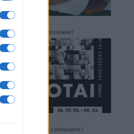
éradás
éradásra kérik az önkénteseket
ultúra
állítás
Pécsi Galéria
alotai Gábor: Possible Landscapes /