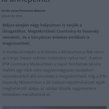
Forrás: Janus Pannonius Múzeum
2024.04.30. 09:03
Május elsején négy helyszínen is várják a
látogatókat. Megtekintheti Csontváry és Vasarely
remekeit, de a bányászat érdekes emlékeit is
megismerheti.
A munka ünnepén is érdemes a Múzeumutca felé venni
az irányt, hiszen számos intézmény nyitva tart. A pécsi
JPM Csontváry Múzeumban a napút festőjének tárlata
mellett egy több mint negyvennégyezer középkori
ezüstdenárból álló kincslelet is megtekinthető, míg a JPM
Vasarely Múzeumban a 20. századi képzőművészet egyik
meghatározó alakja, az optikai illúziók nagymestere
műveiben merülhetünk el.