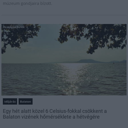
múzeum gondjaira bízott.
Országos hírek
időjárás
Balaton
Egy hét alatt közel 6 Celsius-fokkal csökkent a
Balaton vizének hőmérséklete a hétvégére