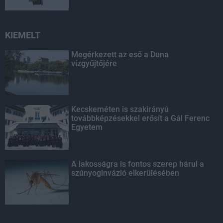
KIEMELT
Megérkezett az eső a Duna
vízgyűjtőjére
Kecskeméten is szakirányú
továbbképzésekkel erősít a Gál Ferenc
Egyetem
A lakosságra is fontos szerep hárul a
szúnyoginvázió elkerülésében