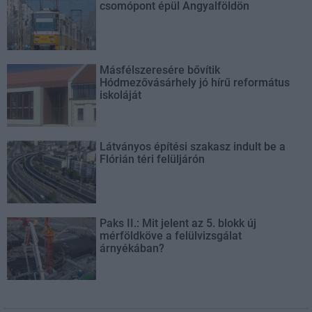
csomópont épül Angyalföldön
Másfélszeresére bővítik
Hódmezővásárhely jó hírű református
iskoláját
Látványos építési szakasz indult be a
Flórián téri felüljárón
Paks II.: Mit jelent az 5. blokk új
mérföldköve a felülvizsgálat
árnyékában?