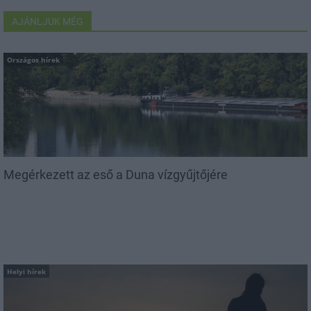
AJÁNLJUK MÉG
Országos hírek
Megérkezett az eső a Duna vízgyűjtőjére
Helyi hírek