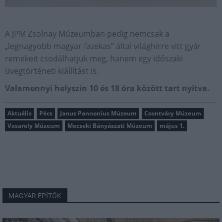
A JPM Zsolnay Múzeumban pedig nemcsak a
„legnagyobb magyar fazekas” által világhírre vitt gyár
remekeit csodálhatjuk meg, hanem egy időszaki
üvegtörténeti kiállítást is.
Valamennyi helyszín 10 és 18 óra között tart nyitva.
Aktuális
Pécs
Janus Pannonius Múzeum
Csontváry Múzeum
Vasarely Múzeum
Mecseki Bányászati Múzeum
május 1.
MAGYAR ÉPÍTŐK