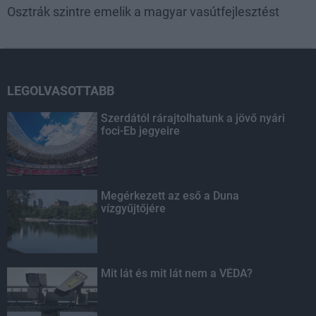
Osztrák szintre emelik a magyar vasútfejlesztést
LEGOLVASOTTABB
Szerdától rárajtolhatunk a jövő nyári
foci-Eb jegyeire
Megérkezett az eső a Duna
vízgyűjtőjére
Mit lát és mit lát nem a VÉDA?