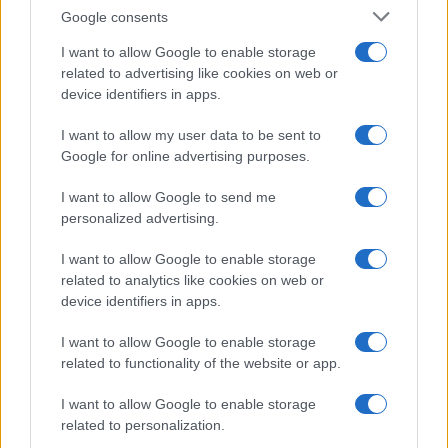
Google consents
I want to allow Google to enable storage
Kultúra
related to advertising like cookies on web or
Kihívások labirintusában
device identifiers in apps.
I want to allow my user data to be sent to
Google for online advertising purposes.
Országos hírek
I want to allow Google to send me
Túlfogyasztás napja - július 30-ra
felhasználta az emberiség a Föld egész
personalized advertising.
évre elegendő erőforrásait
I want to allow Google to enable storage
related to analytics like cookies on web or
device identifiers in apps.
HÍRLEVÉL
I want to allow Google to enable storage
related to functionality of the website or app.
Név
I want to allow Google to enable storage
related to personalization.
E-mail cím