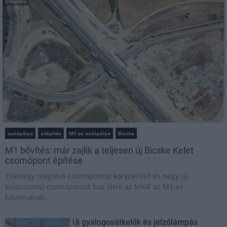
Útépítés
autópálya
útépítés
M1-es autópálya
Bicske
M1 bővítés: már zajlik a teljesen új Bicske Kelet
csomópont építése
Tizenegy meglévő csomópontot korszerűsít és négy új,
különszintű csomópontot hoz létre az MKIF az M1-es
bővítésénél.
Új gyalogosátkelők és jelzőlámpás