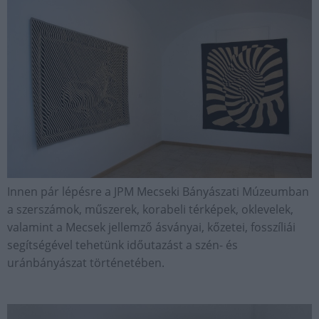
Innen pár lépésre a JPM Mecseki Bányászati Múzeumban
a szerszámok, műszerek, korabeli térképek, oklevelek,
valamint a Mecsek jellemző ásványai, kőzetei, fosszíliái
segítségével tehetünk időutazást a szén- és
uránbányászat történetében.