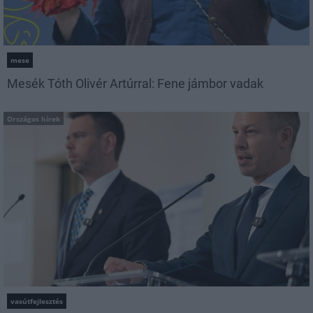
mese
Mesék Tóth Olivér Artúrral: Fene jámbor vadak
Országos hírek
vasútfejlesztés