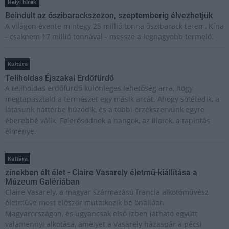
Helyi hírek
Beindult az őszibarackszezon, szeptemberig élvezhetjük
A világon évente mintegy 25 millió tonna őszibarack terem, Kína
- csaknem 17 millió tonnával - messze a legnagyobb termelő.
Kultúra
Teliholdas Éjszakai Erdőfürdő
A teliholdas erdőfürdő különleges lehetőség arra, hogy
megtapasztald a természet egy másik arcát. Ahogy sötétedik, a
látásunk háttérbe húzódik, és a többi érzékszervünk egyre
éberebbé válik. Felerősödnek a hangok, az illatok, a tapintás
élménye.
Kultúra
zínekben élt élet - Claire Vasarely életmű-kiállítása a
Múzeum Galériában
Claire Vasarely, a magyar származású francia alkotóművész
életműve most először mutatkozik be önállóan
Magyarországon, és ugyancsak első ízben látható együtt
valamennyi alkotása, amelyet a Vasarely házaspár a pécsi