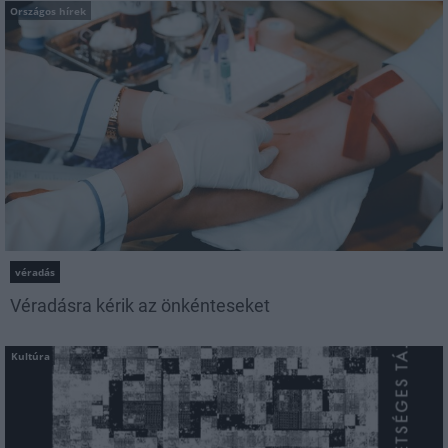
Országos hírek
véradás
Véradásra kérik az önkénteseket
Kultúra