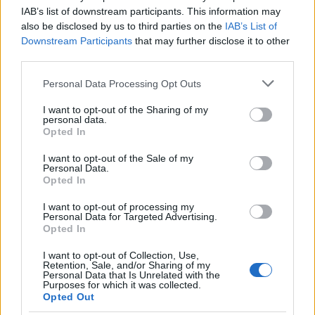
IAB’s list of downstream participants. This information may
also be disclosed by us to third parties on the
IAB’s List of
Downstream Participants
that may further disclose it to other
third parties.
Please note that this website/app uses one or more Google
Personal Data Processing Opt Outs
services and may gather and store information including but
Országos hírek
not limited to your visit or usage behaviour. You may click to
I want to opt-out of the Sharing of my
A lakosságra is fontos szerep hárul a
personal data.
grant or deny consent to Google and its third-party tags to
szúnyoginvázió elkerülésében
Opted In
use your data for below specified purposes in below Google
consent section.
I want to opt-out of the Sale of my
Personal Data.
Opted In
Országos hírek
Itt az ÉVOSZ megoldása a hőhullámok és
I want to opt-out of processing my
az energiakrízis kezelésére
Personal Data for Targeted Advertising.
Opted In
I want to opt-out of Collection, Use,
Retention, Sale, and/or Sharing of my
Országos hírek
Personal Data that Is Unrelated with the
Miért éri meg Afrikában utat építeni?
Purposes for which it was collected.
Minden, amit a GED Afrika projektről
Opted Out
tudni kell