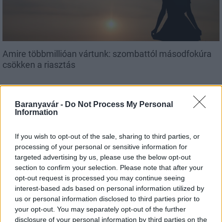
Amire többmillióan vártunk: szombattól másodfokúra
csökken a riasztás
Baranyavár -
Do Not Process My Personal
Information
Országos hírek
If you wish to opt-out of the sale, sharing to third parties, or
processing of your personal or sensitive information for
targeted advertising by us, please use the below opt-out
section to confirm your selection. Please note that after your
opt-out request is processed you may continue seeing
interest-based ads based on personal information utilized by
us or personal information disclosed to third parties prior to
Kecskeméten is szakirányú továbbképzésekkel erősít a
your opt-out. You may separately opt-out of the further
Gál Ferenc Egyetem
disclosure of your personal information by third parties on the