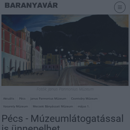
Fotók: Janus Pannonius Múzeum
Aktuális
Pécs
Janus Pannonius Múzeum
Csontváry Múzeum
Vasarely Múzeum
Mecseki Bányászati Múzeum
május 1.
Pécs - Múzeumlátogatással
is ünnepelhet