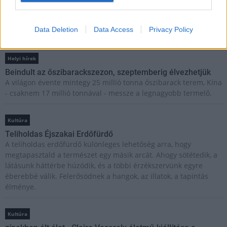
Brandnyúl mini disco
Ilyen még nem volt: most a gyerkőcök bulizhatnak a Káptalan
Data Deletion
Data Access
Privacy Policy
Kertben!
Helyi hírek
Beindult az őszibarackszezon, szeptemberig élvezhetjük
A világon évente mintegy 25 millió tonna őszibarack terem, Kína
- csaknem 17 millió tonnával - messze a legnagyobb termelő.
Kultúra
Teliholdas Éjszakai Erdőfürdő
A teliholdas erdőfürdő különleges lehetőség arra, hogy
megtapasztald a természet egy másik arcát. Ahogy sötétedik, a
látásunk háttérbe húzódik, és a többi érzékszervünk egyre
éberebbé válik. Felerősödnek a hangok, az illatok, a tapintás
élménye.
Kultúra