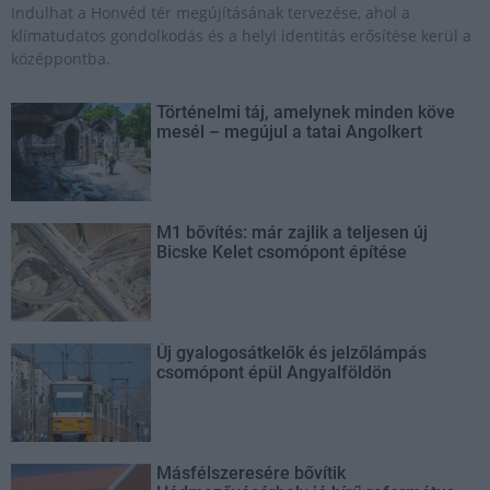
Indulhat a Honvéd tér megújításának tervezése, ahol a
klímatudatos gondolkodás és a helyi identitás erősítése kerül a
középpontba.
Történelmi táj, amelynek minden köve
mesél – megújul a tatai Angolkert
M1 bővítés: már zajlik a teljesen új
Bicske Kelet csomópont építése
Új gyalogosátkelők és jelzőlámpás
csomópont épül Angyalföldön
Másfélszeresére bővítik