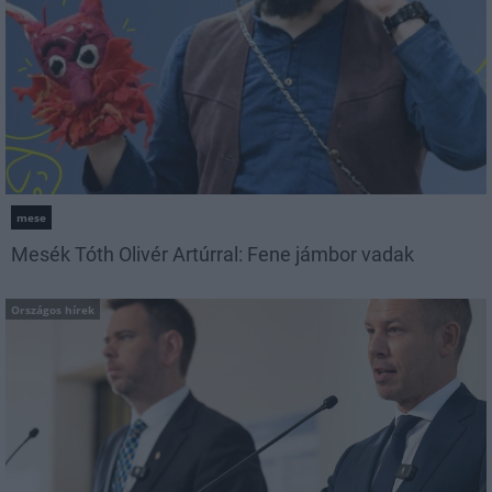
mese
Mesék Tóth Olivér Artúrral: Fene jámbor vadak
Országos hírek