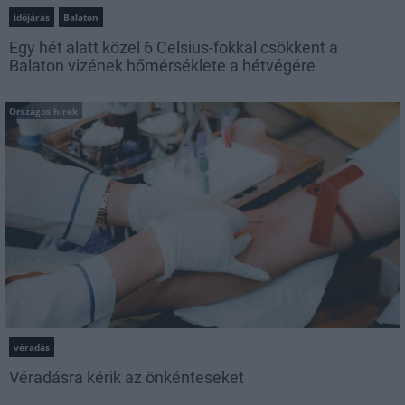
időjárás
Balaton
Egy hét alatt közel 6 Celsius-fokkal csökkent a
Balaton vizének hőmérséklete a hétvégére
Országos hírek
véradás
Véradásra kérik az önkénteseket