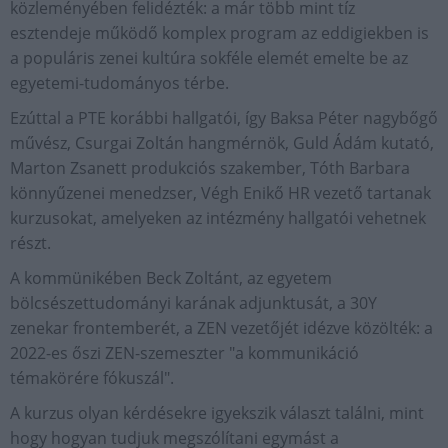
közleményében felidézték: a már több mint tíz
esztendeje működő komplex program az eddigiekben is
a populáris zenei kultúra sokféle elemét emelte be az
egyetemi-tudományos térbe.
Ezúttal a PTE korábbi hallgatói, így Baksa Péter nagybőgő
művész, Csurgai Zoltán hangmérnök, Guld Ádám kutató,
Marton Zsanett produkciós szakember, Tóth Barbara
könnyűzenei menedzser, Végh Enikő HR vezető tartanak
kurzusokat, amelyeken az intézmény hallgatói vehetnek
részt.
A kommünikében Beck Zoltánt, az egyetem
bölcsészettudományi karának adjunktusát, a 30Y
zenekar frontemberét, a ZEN vezetőjét idézve közölték: a
2022-es őszi ZEN-szemeszter "a kommunikáció
témakörére fókuszál".
A kurzus olyan kérdésekre igyekszik választ találni, mint
hogy hogyan tudjuk megszólítani egymást a