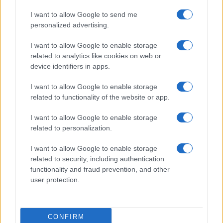
I want to allow Google to send me
Név
personalized advertising.
I want to allow Google to enable storage
E-mail cím
related to analytics like cookies on web or
device identifiers in apps.
I want to allow Google to enable storage
Feliratkozom a hírlevélre és elfogadom az
adatvédelmi
related to functionality of the website or app.
szabályzatot!
I want to allow Google to enable storage
FELIRATKOZÁS
related to personalization.
I want to allow Google to enable storage
related to security, including authentication
Aktuális
functionality and fraud prevention, and other
Open Orfű: mozgás, zene, közösség
user protection.
Augusztus első hétvégéjén (augusztus 1-2.) a Pécsi-tó partja
megtelik élettel, sporttal és élményekkel!
CONFIRM
Kultúra