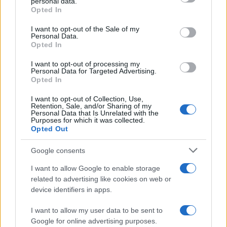
personal data.
grant or deny consent to Google and its third-party tags to
Opted In
use your data for below specified purposes in below Google
Országos hírek
consent section.
I want to opt-out of the Sale of my
Miért éri meg Afrikában utat építeni?
Personal Data.
Minden, amit a GED Afrika projektről
Opted In
tudni kell
I want to opt-out of processing my
Personal Data for Targeted Advertising.
Opted In
Kultúra
Kihívások labirintusában
I want to opt-out of Collection, Use,
Retention, Sale, and/or Sharing of my
Personal Data that Is Unrelated with the
Purposes for which it was collected.
Opted Out
Országos hírek
Google consents
Túlfogyasztás napja - július 30-ra
felhasználta az emberiség a Föld egész
I want to allow Google to enable storage
évre elegendő erőforrásait
related to advertising like cookies on web or
device identifiers in apps.
I want to allow my user data to be sent to
HÍRLEVÉL
Google for online advertising purposes.