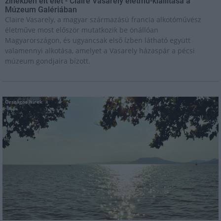
zínekben élt élet - Claire Vasarely életmű-kiállítása a
Múzeum Galériában
Claire Vasarely, a magyar származású francia alkotóművész
életműve most először mutatkozik be önállóan
Magyarországon, és ugyancsak első ízben látható együtt
valamennyi alkotása, amelyet a Vasarely házaspár a pécsi
múzeum gondjaira bízott.
Országos hírek