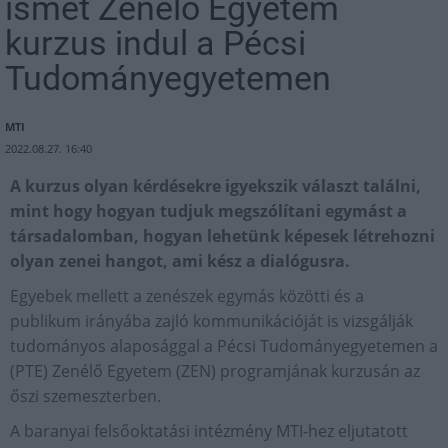
ismét Zenélő Egyetem
kurzus indul a Pécsi
Tudományegyetemen
MTI
2022.08.27. 16:40
A kurzus olyan kérdésekre igyekszik választ találni,
mint hogy hogyan tudjuk megszólítani egymást a
társadalomban, hogyan lehetünk képesek létrehozni
olyan zenei hangot, ami kész a dialógusra.
Egyebek mellett a zenészek egymás közötti és a
publikum irányába zajló kommunikációját is vizsgálják
tudományos alaposággal a Pécsi Tudományegyetemen a
(PTE) Zenélő Egyetem (ZEN) programjának kurzusán az
őszi szemeszterben.
A baranyai felsőoktatási intézmény MTI-hez eljutatott