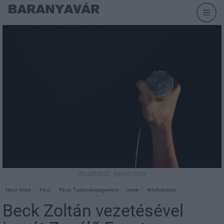
Illusztráció: pexels.com
Helyi hírek
Pécs
Pécsi Tudományegyetem
zene
felsőoktatás
Beck Zoltán vezetésével