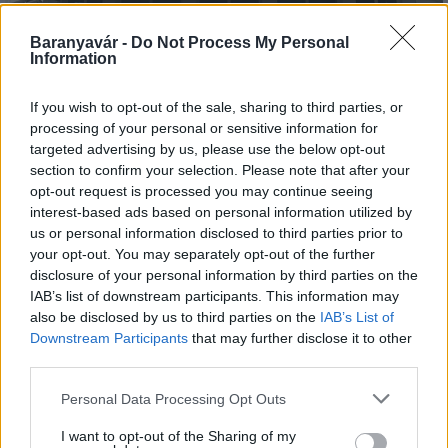
Baranyavár -
Do Not Process My Personal
Information
Kecskeméten is szakirányú továbbképzésekkel erősít a
Gál Ferenc Egyetem
If you wish to opt-out of the sale, sharing to third parties, or
processing of your personal or sensitive information for
targeted advertising by us, please use the below opt-out
section to confirm your selection. Please note that after your
opt-out request is processed you may continue seeing
interest-based ads based on personal information utilized by
us or personal information disclosed to third parties prior to
Országos hírek
your opt-out. You may separately opt-out of the further
A lakosságra is fontos szerep hárul a
disclosure of your personal information by third parties on the
szúnyoginvázió elkerülésében
IAB’s list of downstream participants. This information may
also be disclosed by us to third parties on the
IAB’s List of
Downstream Participants
that may further disclose it to other
third parties.
Országos hírek
Itt az ÉVOSZ megoldása a hőhullámok és
Please note that this website/app uses one or more Google
Personal Data Processing Opt Outs
az energiakrízis kezelésére
services and may gather and store information including but
not limited to your visit or usage behaviour. You may click to
I want to opt-out of the Sharing of my