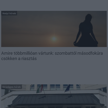
Helyi hírek
Amire többmillióan vártunk: szombattól másodfokúra
csökken a riasztás
Országos hírek