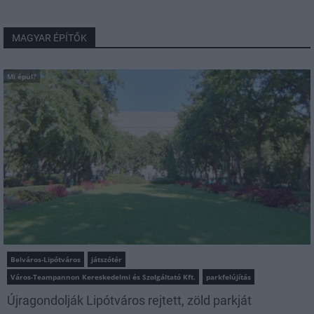
MAGYAR ÉPÍTŐK
Mi épül?
Belváros-Lipótváros
játszótér
Város-Teampannon Kereskedelmi és Szolgáltató Kft.
parkfelújítás
Újragondolják Lipótváros rejtett, zöld parkját