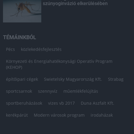
szúnyoginvázió elkerülésében
TÉMÁINKBÓL
Pécs
közlekedésfejlesztés
Környezeti és Energiahatékonysági Operatív Program
(KEHOP)
építőipari cégek
Swietelsky Magyarország Kft.
Strabag
sportcsarnok
szennyvíz
műemlékfelújítás
sportberuházások
vizes vb 2017
Duna Aszfalt Kft.
kerékpárút
Modern városok program
irodaházak