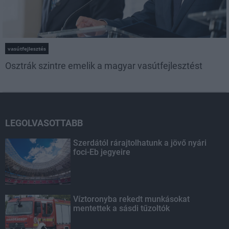
vasútfejlesztés
Osztrák szintre emelik a magyar vasútfejlesztést
LEGOLVASOTTABB
Szerdától rárajtolhatunk a jövő nyári
foci-Eb jegyeire
Víztoronyba rekedt munkásokat
mentettek a sásdi tűzoltók