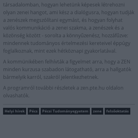
társadalomban, hogyan lehetünk képesek létrehozni
olyan zenei hangot, ami kész a dialógusra, hogyan tudják
a zenészek megszólítani egymást, és hogyan folyhat
valós kommunikáció a zenei szakma, a zenészek és a
közönség között - sorolta a könnyűzenész, hozzáfűzve:
mindennek tudományos értelmezési kereteivel éppúgy
foglalkoznak, mint ezek hétköznapi gyakorlatával.
A kommünikében felhívták a figyelmet arra, hogy a ZEN
minden kurzusa szabadon látogatható, arra a hallgatók
bármelyik karról, szakról jelentkezhetnek.
A programról további részletek a zen.pte.hu oldalon
olvashatók.
Helyi hírek
Pécs
Pécsi Tudományegyetem
zene
felsőoktatás