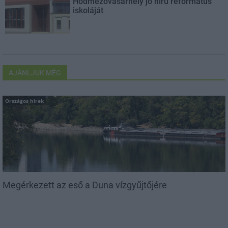
Hódmezővásárhely jó hírű református
iskoláját
AJÁNLJUK MÉG
Országos hírek
Megérkezett az eső a Duna vízgyűjtőjére