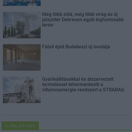
Még több zöld, még több virág és új
játszótér Debrecen egyik legfontosabb
terén
Fából épül Budakeszi új óvodája
Gyárleállításokkal és átszervezett
termeléssel tehermentesíti a
villamosenergia-rendszert a STRABAG
AJÁNLJUK MÉG