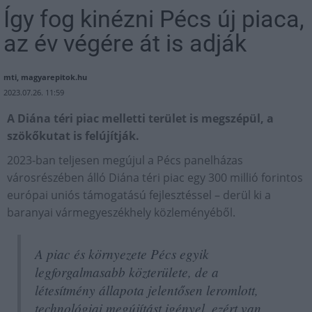
Így fog kinézni Pécs új piaca,
az év végére át is adják
mti, magyarepitok.hu
2023.07.26. 11:59
A Diána téri piac melletti terület is megszépül, a
szökőkutat is felújítják.
2023-ban teljesen megújul a Pécs panelházas
városrészében álló Diána téri piac egy 300 millió forintos
európai uniós támogatású fejlesztéssel – derül ki a
baranyai vármegyeszékhely közleményéből.
A piac és környezete Pécs egyik
legforgalmasabb közterülete, de a
létesítmény állapota jelentősen leromlott,
technológiai megújítást igényel, ezért van