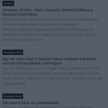
Kultúra
zínekben élt élet - Claire Vasarely életmű-kiállítása a
Múzeum Galériában
Claire Vasarely, a magyar származású francia alkotóművész
életműve most először mutatkozik be önállóan
Magyarországon, és ugyancsak első ízben látható együtt
valamennyi alkotása, amelyet a Vasarely házaspár a pécsi
múzeum gondjaira bízott.
Országos hírek
Egy hét alatt közel 6 Celsius-fokkal csökkent a Balaton
vizének hőmérséklete a hétvégére
Egy hét alatt közel 6 Celsius-fokkal hűlt le a Balaton vize: míg
július 18-án 26,6 fokot mértek, szombat reggel már csak 20,8
fokos volt a tó - derül ki a HungaroMet Zrt. szombati Facebook-
bejegyzéséből.
Országos hírek
Véradásra kérik az önkénteseket
Azonnali véradásra kér mindenkit az Országos Vérellátó