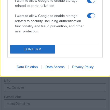
I want to allow Google to enable storage
Aktuális
related to personalization.
Open Orfű: mozgás, zene, közösség
I want to allow Google to enable storage
related to security, including authentication
functionality and fraud prevention, and other
user protection.
Kultúra
Brandnyúl mini disco
CONFIRM
Data Deletion
Data Access
Privacy Policy
HÍRLEVÉL
Név
E-mail cím