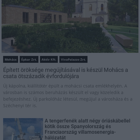
Mohács
Épkar Zrt.
Aktív Kft.
VivaPalazzo Zrt.
Épített öröksége megújításával is készül Mohács a
csata ötszázadik évfordulójára
Új kápolna, kiállítótér épült a mohácsi csata emlékhelyén. A
városban is számos beruházás készült el vagy közeledik a
befejezéshez. Új parkolóház létesül, megújul a városháza és a
Széchenyi tér is.
A tengerfenék alatt négy óriáskábellel
kötik össze Spanyolország és
Franciaország villamosenergia-
hálózatát