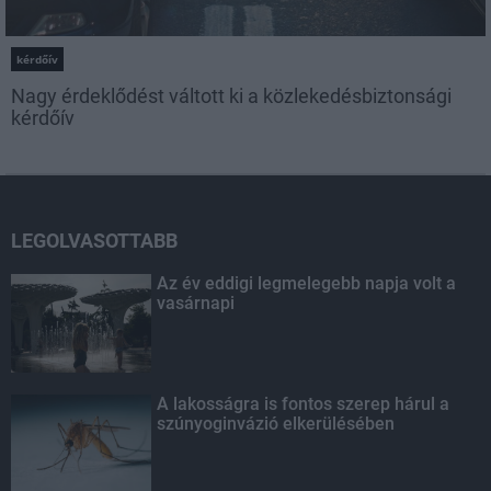
kérdőív
Nagy érdeklődést váltott ki a közlekedésbiztonsági
kérdőív
LEGOLVASOTTABB
Az év eddigi legmelegebb napja volt a
vasárnapi
A lakosságra is fontos szerep hárul a
szúnyoginvázió elkerülésében