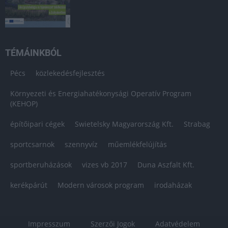
TÉMÁINKBÓL
Pécs
közlekedésfejlesztés
Környezeti és Energiahatékonysági Operatív Program
(KEHOP)
építőipari cégek
Swietelsky Magyarország Kft.
Strabag
sportcsarnok
szennyvíz
műemlékfelújítás
sportberuházások
vizes vb 2017
Duna Aszfalt Kft.
kerékpárút
Modern városok program
irodaházak
Impresszum
Szerzői Jogok
Adatvédelem