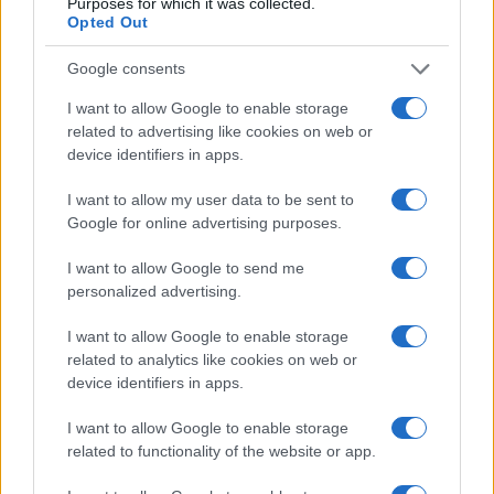
Purposes for which it was collected.
Opted Out
Google consents
Országos hírek
I want to allow Google to enable storage
Miért éri meg Afrikában utat építeni?
related to advertising like cookies on web or
Minden, amit a GED Afrika projektről
device identifiers in apps.
tudni kell
I want to allow my user data to be sent to
Google for online advertising purposes.
Kultúra
Kihívások labirintusában
I want to allow Google to send me
personalized advertising.
I want to allow Google to enable storage
related to analytics like cookies on web or
Országos hírek
device identifiers in apps.
Túlfogyasztás napja - július 30-ra
felhasználta az emberiség a Föld egész
évre elegendő erőforrásait
I want to allow Google to enable storage
related to functionality of the website or app.