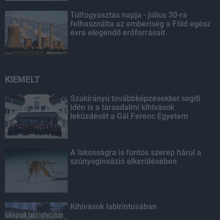
Túlfogyasztás napja - július 30-ra
felhasználta az emberiség a Föld egész
évre elegendő erőforrásait
KIEMELT
Szakirányú továbbképzésekkel segíti
idén is a társadalmi kihívások
leküzdését a Gál Ferenc Egyetem
A lakosságra is fontos szerep hárul a
szúnyoginvázió elkerülésében
Kihívások labirintusában