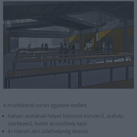
A munkálatok során egyebek mellett
hatvan asztalnak helyet biztosító korszerű, acélváz-
szerkezetű, fedett árusítóhely épül
és tizenöt zárt üzlethelyiség létesül.