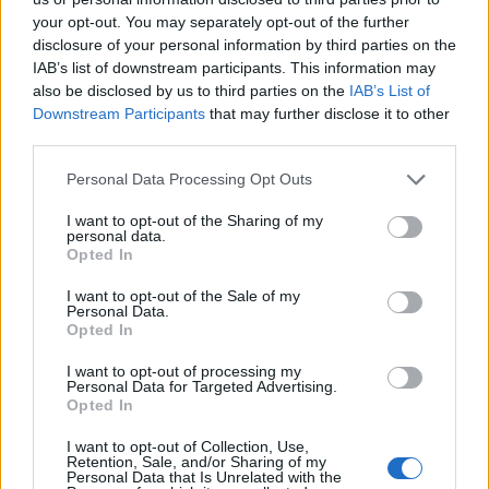
your opt-out. You may separately opt-out of the further
disclosure of your personal information by third parties on the
A lakosságra is fontos szerep hárul a szúnyoginvázió
IAB’s list of downstream participants. This information may
elkerülésében
also be disclosed by us to third parties on the
IAB’s List of
Downstream Participants
that may further disclose it to other
third parties.
Please note that this website/app uses one or more Google
Personal Data Processing Opt Outs
services and may gather and store information including but
Országos hírek
not limited to your visit or usage behaviour. You may click to
I want to opt-out of the Sharing of my
personal data.
grant or deny consent to Google and its third-party tags to
Opted In
use your data for below specified purposes in below Google
consent section.
I want to opt-out of the Sale of my
Personal Data.
Opted In
I want to opt-out of processing my
Personal Data for Targeted Advertising.
Itt az ÉVOSZ megoldása a hőhullámok és az
Opted In
energiakrízis kezelésére
I want to opt-out of Collection, Use,
Retention, Sale, and/or Sharing of my
Personal Data that Is Unrelated with the