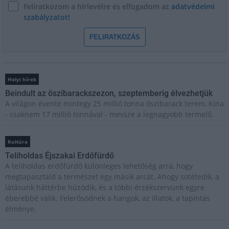
Feliratkozom a hírlevélre és elfogadom az
adatvédelmi
szabályzatot!
FELIRATKOZÁS
Helyi hírek
Beindult az őszibarackszezon, szeptemberig élvezhetjük
A világon évente mintegy 25 millió tonna őszibarack terem, Kína
- csaknem 17 millió tonnával - messze a legnagyobb termelő.
Kultúra
Teliholdas Éjszakai Erdőfürdő
A teliholdas erdőfürdő különleges lehetőség arra, hogy
megtapasztald a természet egy másik arcát. Ahogy sötétedik, a
látásunk háttérbe húzódik, és a többi érzékszervünk egyre
éberebbé válik. Felerősödnek a hangok, az illatok, a tapintás
élménye.