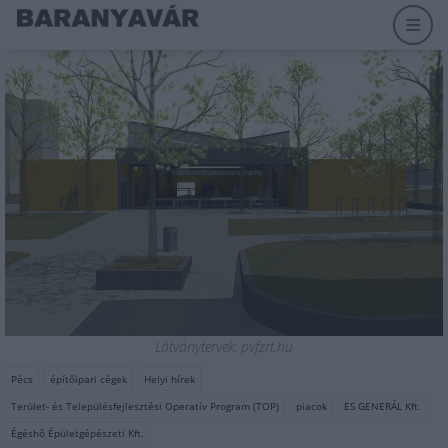
Látványtervek: pvfzrt.hu
Pécs
építőipari cégek
Helyi hírek
Terület- és Településfejlesztési Operatív Program (TOP)
piacok
ES GENERÁL Kft.
Égéshő Épületgépészeti Kft.