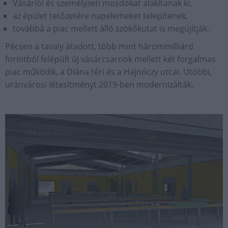
Vásárlói és személyzeti mosdókat alakítanak ki,
az épület tetőzetére napelemeket telepítenek,
továbbá a piac mellett álló szökőkutat is megújítják.
Pécsen a tavaly átadott, több mint hárommilliárd
forintból felépült új vásárcsarnok mellett két forgalmas
piac működik, a Diána téri és a Hajnóczy utcai. Utóbbi,
uránvárosi létesítményt 2019-ben modernizálták.