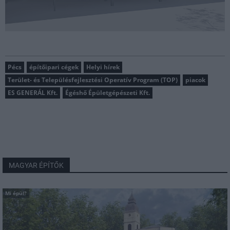
Pécs
építőipari cégek
Helyi hírek
Terület- és Településfejlesztési Operatív Program (TOP)
piacok
ES GENERÁL Kft.
Égéshő Épületgépészeti Kft.
MAGYAR ÉPÍTŐK
Mi épül?