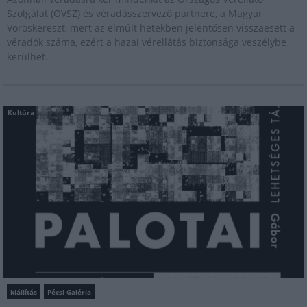
Szolgálat (OVSZ) és véradásszervező partnere, a Magyar
Vöröskereszt, mert az elmúlt hetekben jelentősen visszaesett a
véradók száma, ezért a hazai vérellátás biztonsága veszélybe
kerülhet.
Kultúra
kiállítás
Pécsi Galéria