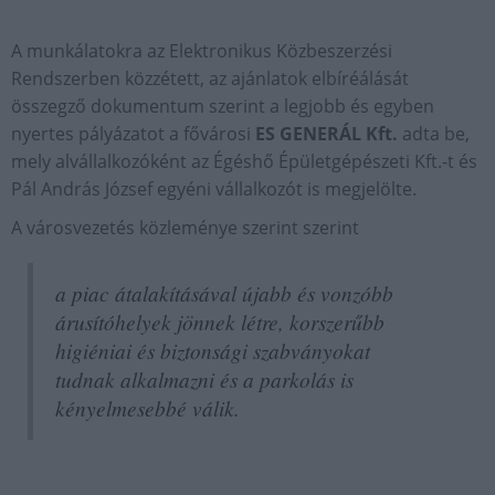
A munkálatokra az Elektronikus Közbeszerzési
Rendszerben közzétett, az ajánlatok elbíréálását
összegző dokumentum szerint a legjobb és egyben
nyertes pályázatot a fővárosi
ES GENERÁL Kft.
adta be,
mely alvállalkozóként az Égéshő Épületgépészeti Kft.-t és
Pál András József egyéni vállalkozót is megjelölte.
A városvezetés közleménye szerint szerint
a piac átalakításával újabb és vonzóbb
árusítóhelyek jönnek létre, korszerűbb
higiéniai és biztonsági szabványokat
tudnak alkalmazni és a parkolás is
kényelmesebbé válik.