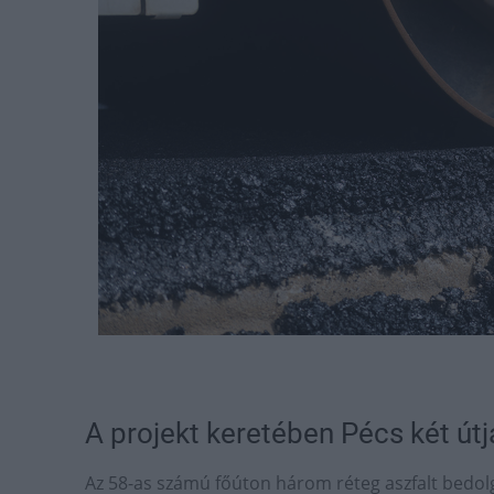
A projekt keretében Pécs két útján
Az 58-as számú főúton három réteg aszfalt bedo