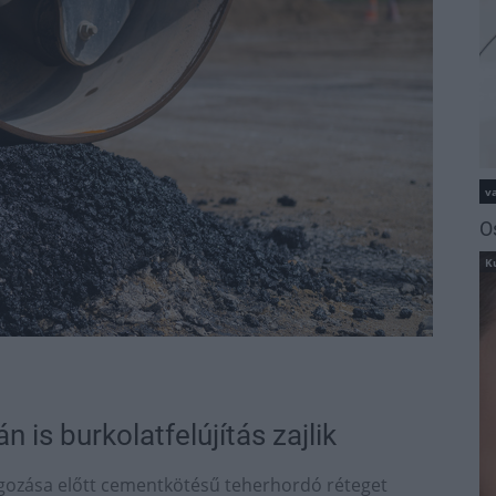
va
O
K
 is burkolatfelújítás zajlik
lgozása előtt cementkötésű teherhordó réteget