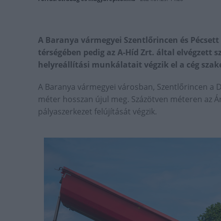
A Baranya vármegyei Szentlőrincen és Pécsett b
térségében pedig az A-Híd Zrt. által elvégzett
helyreállítási munkálatait végzik el a cég sza
A Baranya vármegyei városban, Szentlőrincen a D
méter hosszan újul meg. Százötven méteren az Á
pályaszerkezet felújítását végzik.