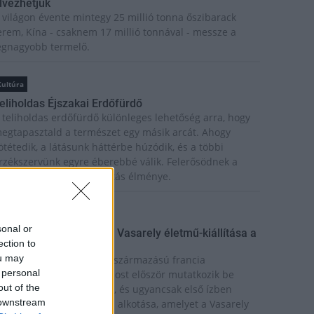
lvezhetjük
 világon évente mintegy 25 millió tonna őszibarack
erem, Kína - csaknem 17 millió tonnával - messze a
egnagyobb termelő.
Kultúra
eliholdas Éjszakai Erdőfürdő
 teliholdas erdőfürdő különleges lehetőség arra, hogy
egtapasztald a természet egy másik arcát. Ahogy
ötétedik, a látásunk háttérbe húzódik, és a többi
rzékszervünk egyre éberebbé válik. Felerősödnek a
angok, az illatok, a tapintás élménye.
Kultúra
sonal or
ínekben élt élet - Claire Vasarely életmű-kiállítása a
ection to
úzeum Galériában
ou may
laire Vasarely, a magyar származású francia
 personal
lkotóművész életműve most először mutatkozik be
out of the
nállóan Magyarországon, és ugyancsak első ízben
 downstream
átható együtt valamennyi alkotása, amelyet a Vasarely