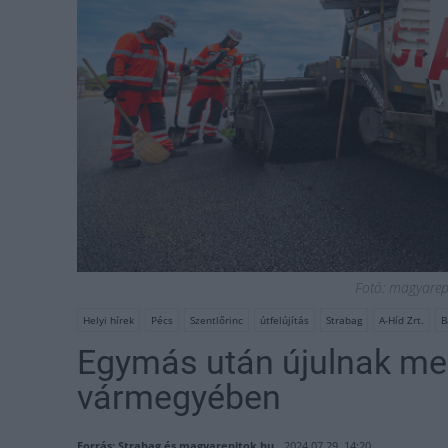
Fotó: magyarepi
Helyi hírek
Pécs
Szentlőrinc
útfelújítás
Strabag
A-Híd Zrt.
B
Egymás után újulnak me
vármegyében
Forrás: Strabag és magyarepitok.hu
2024.07.29. 14:20