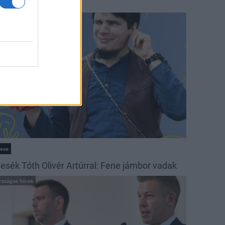
ehetséges tájak
ultúra
ese
esék Tóth Olivér Artúrral: Fene jámbor vadak
rszágos hírek