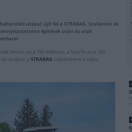
elterületi utakat újít fel a STRABAG. Szalántán és
 szennyvízcsatorna építések után az utak
kemberei.
eák Ferenc utca 750 méteres, a Nyárfa utca 100
rok utcában a
STRABAG
szakemberei a teljes
B
I
K
H
B