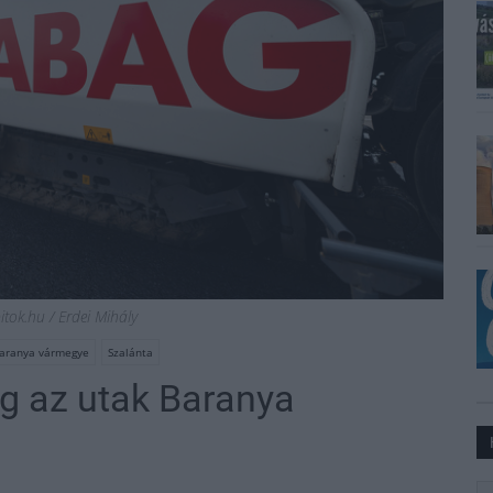
tok.hu / Erdei Mihály
aranya vármegye
Szalánta
g az utak Baranya