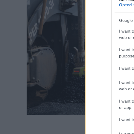
Opted 
Google 
I want t
web or d
I want t
purpose
I want 
I want t
web or d
I want t
or app.
I want t
I want t