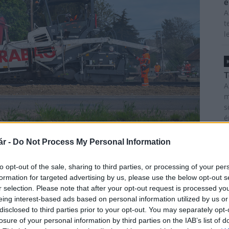
é
A
t
l
T
A
m
s
é
h
r -
Do Not Process My Personal Information
to opt-out of the sale, sharing to third parties, or processing of your per
z
agyarepitok.hu / Erdei Mihály
formation for targeted advertising by us, please use the below opt-out s
M
r selection. Please note that after your opt-out request is processed y
C
eing interest-based ads based on personal information utilized by us or
a
disclosed to third parties prior to your opt-out. You may separately opt-
ö
losure of your personal information by third parties on the IAB’s list of
l