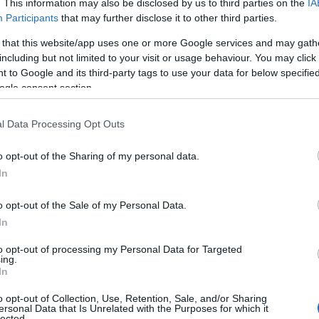
. This information may also be disclosed by us to third parties on the
IA
h
Participants
that may further disclose it to other third parties.
nc utcában zajlanak, automatizált 3D gépvezérelt
gozására. A közlekedési folyosó felső szakaszán
 that this website/app uses one or more Google services and may gath
O
including but not limited to your visit or usage behaviour. You may click 
 kopófelület kialakítását. Míg az út többi részére a
E
 to Google and its third-party tags to use your data for below specifi
B
ogle consent section.
E
v
 folyosója újul meg
m
l Data Processing Opt Outs
Z
 a felújításkor a kopórétegbe mérsékelten meleg
o opt-out of the Sharing of my personal data.
l előállított aszfaltot dolgoznak be. Ennek számos
In
bedolgozási hőmérséklete, így kevesebb
O
o opt-out of the Sale of my Personal Data.
In
to opt-out of processing my Personal Data for Targeted
ing.
In
o opt-out of Collection, Use, Retention, Sale, and/or Sharing
ersonal Data that Is Unrelated with the Purposes for which it
lected.