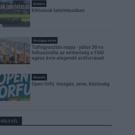
Kultúra
Kihívások labirintusában
Országos hírek
Túlfogyasztás napja - július 30-ra
felhasználta az emberiség a Föld
egész évre elegendő erőforrásait
Aktuális
Open Orfű: mozgás, zene, közösség
HÍRLEVÉL