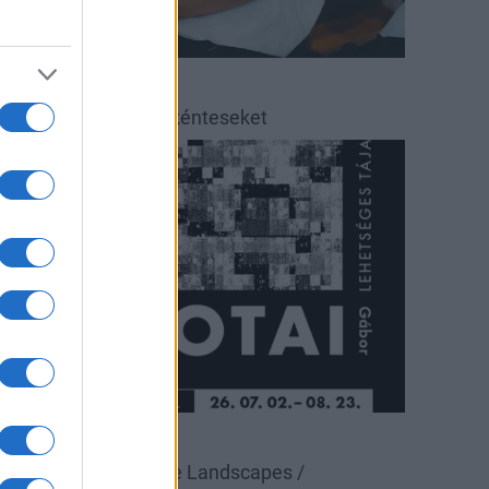
éradás
éradásra kérik az önkénteseket
ultúra
állítás
Pécsi Galéria
alotai Gábor: Possible Landscapes /