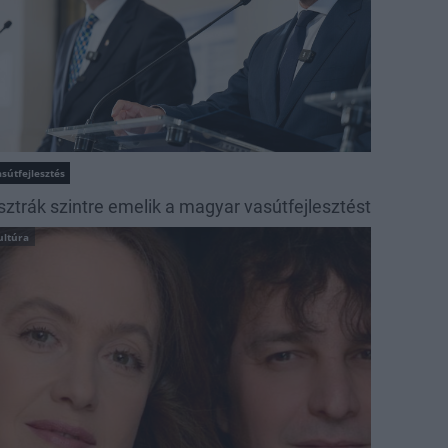
sútfejlesztés
sztrák szintre emelik a magyar vasútfejlesztést
ultúra