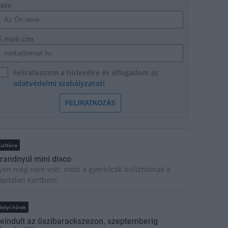
Név
E-mail cím
Feliratkozom a hírlevélre és elfogadom az
adatvédelmi szabályzatot!
FELIRATKOZÁS
Kultúra
randnyúl mini disco
lyen még nem volt: most a gyerkőcök bulizhatnak a
áptalan Kertben!
elyi hírek
eindult az őszibarackszezon, szeptemberig