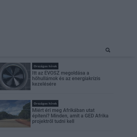
Országos hírek
Itt az ÉVOSZ megoldása a
hőhullámok és az energiakrízis
kezelésére
Országos hírek
Miért éri meg Afrikában utat
építeni? Minden, amit a GED Afrika
projektről tudni kell