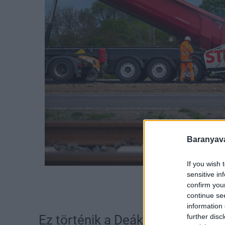
Baranyavá
If you wish 
Fotó: Illusztráció / m
sensitive in
confirm you
continue se
information 
further disc
Ez történik a Deák utcában