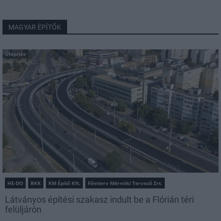
MAGYAR ÉPÍTŐK
Útépítés
HE-DO
BKK
KM Építő Kft.
Főmterv Mérnöki Tervező Zrt.
Látványos építési szakasz indult be a Flórián téri
felüljárón