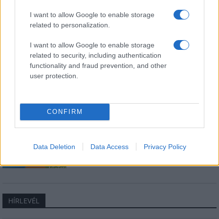
Kultúra
I want to allow Google to enable storage
Kihívások labirintusában
related to personalization.
I want to allow Google to enable storage
related to security, including authentication
functionality and fraud prevention, and other
Országos hírek
user protection.
Túlfogyasztás napja - július 30-ra
felhasználta az emberiség a Föld egész
évre elegendő erőforrásait
CONFIRM
Aktuális
Open Orfű: mozgás, zene, közösség
Data Deletion
Data Access
Privacy Policy
HÍRLEVÉL