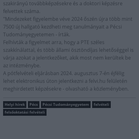
szakirányú továbbképzésekre és a doktori képzésre
felvettek száma.
"Mindezeket figyelembe véve 2024 őszén újra több mint
7500 új hallgató kezdheti meg tanulmányait a Pécsi
Tudományegyetemen - írták.
Felhívták a figyelmet arra, hogy a PTE széles
szakkínálattal, és több állami ösztöndíjas lehetőséggel is
várja azokat a jelentkezőket, akik most nem kerültek be
az intézménybe.
A pótfelvételi eljárásban 2024. augusztus 7-én éjfélig
lehet elektronikus úton jelentkezni a felvi.hu felületén
meghirdetett képzésekre - olvasható a közleményben.
Helyi hírek
Pécs
Pécsi Tudományegyetem
felvételi
felsőoktatási felvételi