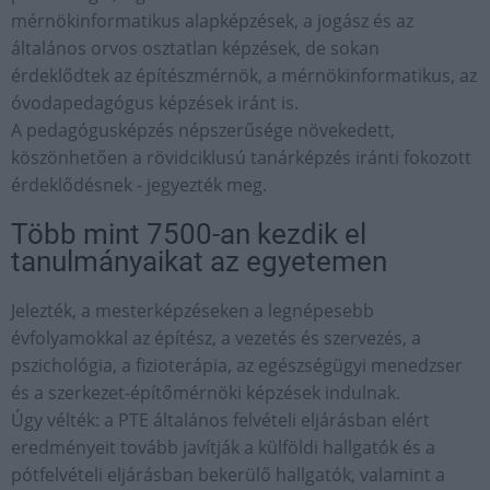
mérnökinformatikus alapképzések, a jogász és az
általános orvos osztatlan képzések, de sokan
érdeklődtek az építészmérnök, a mérnökinformatikus, az
óvodapedagógus képzések iránt is.
A pedagógusképzés népszerűsége növekedett,
köszönhetően a rövidciklusú tanárképzés iránti fokozott
érdeklődésnek - jegyezték meg.
Több mint 7500-an kezdik el
tanulmányaikat az egyetemen
Jelezték, a mesterképzéseken a legnépesebb
évfolyamokkal az építész, a vezetés és szervezés, a
pszichológia, a fizioterápia, az egészségügyi menedzser
és a szerkezet-építőmérnöki képzések indulnak.
Úgy vélték: a PTE általános felvételi eljárásban elért
eredményeit tovább javítják a külföldi hallgatók és a
pótfelvételi eljárásban bekerülő hallgatók, valamint a