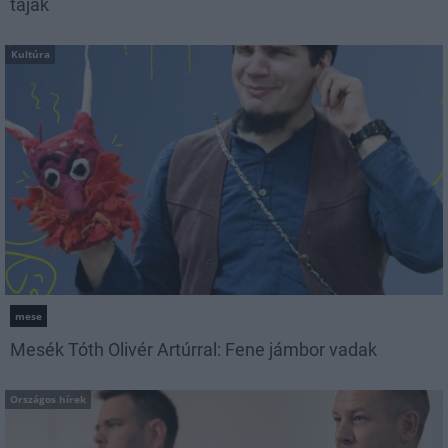
tájak
Kultúra
mese
Mesék Tóth Olivér Artúrral: Fene jámbor vadak
Országos hírek