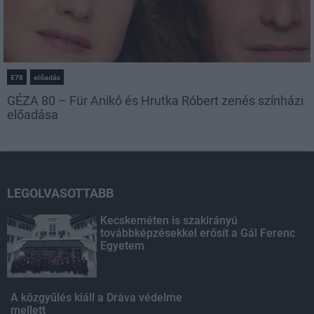
E78
előadás
GÉZA 80 – Für Anikó és Hrutka Róbert zenés színházi
előadása
LEGOLVASOTTABB
Kecskeméten is szakirányú
továbbképzésekkel erősít a Gál Ferenc
Egyetem
A közgyűlés kiáll a Dráva védelme
mellett