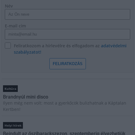
Név
E-mail cím
Feliratkozom a hírlevélre és elfogadom az
adatvédelmi
szabályzatot!
FELIRATKOZÁS
Kultúra
Brandnyúl mini disco
Ilyen még nem volt: most a gyerkőcök bulizhatnak a Káptalan
Kertben!
Helyi hírek
Beindult az őszibarackszezon, szeptemberig élvezhetjük