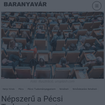
Fotó: Illusztráció, unsplash.com
Helyi hírek
Pécs
Pécsi Tudományegyetem
felvételi
felsőoktatási felvételi
Népszerű a Pécsi