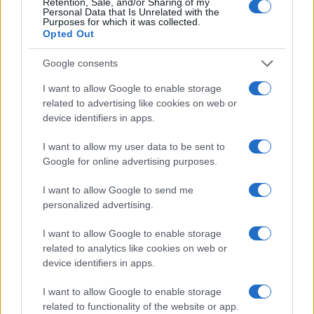
Retention, Sale, and/or Sharing of my
Personal Data that Is Unrelated with the
Purposes for which it was collected.
Opted Out
A lakosságra is fontos szerep hárul a szúnyoginvázió
elkerülésében
Google consents
I want to allow Google to enable storage
related to advertising like cookies on web or
device identifiers in apps.
I want to allow my user data to be sent to
Országos hírek
Google for online advertising purposes.
Itt az ÉVOSZ megoldása a hőhullámok és
az energiakrízis kezelésére
I want to allow Google to send me
personalized advertising.
I want to allow Google to enable storage
Országos hírek
related to analytics like cookies on web or
Miért éri meg Afrikában utat építeni?
device identifiers in apps.
Minden, amit a GED Afrika projektről
tudni kell
I want to allow Google to enable storage
related to functionality of the website or app.