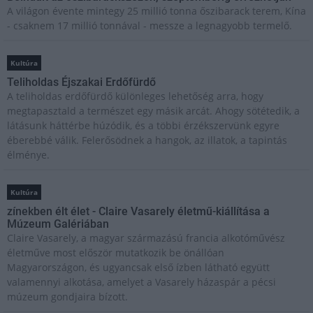
A világon évente mintegy 25 millió tonna őszibarack terem, Kína
- csaknem 17 millió tonnával - messze a legnagyobb termelő.
Kultúra
Teliholdas Éjszakai Erdőfürdő
A teliholdas erdőfürdő különleges lehetőség arra, hogy
megtapasztald a természet egy másik arcát. Ahogy sötétedik, a
látásunk háttérbe húzódik, és a többi érzékszervünk egyre
éberebbé válik. Felerősödnek a hangok, az illatok, a tapintás
élménye.
Kultúra
zínekben élt élet - Claire Vasarely életmű-kiállítása a
Múzeum Galériában
Claire Vasarely, a magyar származású francia alkotóművész
életműve most először mutatkozik be önállóan
Magyarországon, és ugyancsak első ízben látható együtt
valamennyi alkotása, amelyet a Vasarely házaspár a pécsi
múzeum gondjaira bízott.