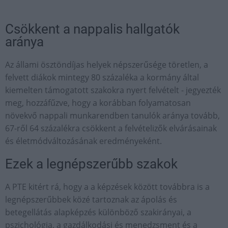
Csökkent a nappalis hallgatók
aránya
Az állami ösztöndíjas helyek népszerűsége töretlen, a
felvett diákok mintegy 80 százaléka a kormány által
kiemelten támogatott szakokra nyert felvételt - jegyezték
meg, hozzáfűzve, hogy a korábban folyamatosan
növekvő nappali munkarendben tanulók aránya tovább,
67-ről 64 százalékra csökkent a felvételizők elvárásainak
és életmódváltozásának eredményeként.
Ezek a legnépszerűbb szakok
A PTE kitért rá, hogy a a képzések között továbbra is a
legnépszerűbbek közé tartoznak az ápolás és
betegellátás alapképzés különböző szakirányai, a
pszichológia, a gazdálkodási és menedzsment és a