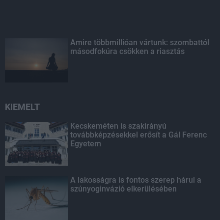
Amire többmillióan vártunk: szombattól
másodfokúra csökken a riasztás
KIEMELT
Kecskeméten is szakirányú
továbbképzésekkel erősít a Gál Ferenc
Egyetem
A lakosságra is fontos szerep hárul a
szúnyoginvázió elkerülésében