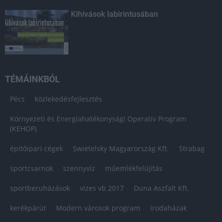
Kihívások labirintusában
TÉMÁINKBÓL
Pécs
közlekedésfejlesztés
Környezeti és Energiahatékonysági Operatív Program
(KEHOP)
építőipari cégek
Swietelsky Magyarország Kft.
Strabag
sportcsarnok
szennyvíz
műemlékfelújítás
sportberuházások
vizes vb 2017
Duna Aszfalt Kft.
kerékpárút
Modern városok program
irodaházak