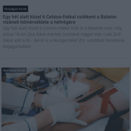
Országos hírek
Egy hét alatt közel 6 Celsius-fokkal csökkent a Balaton
vizének hőmérséklete a hétvégére
Egy hét alatt közel 6 Celsius-fokkal hűlt le a Balaton vize: míg
július 18-án 26,6 fokot mértek, szombat reggel már csak 20,8
fokos volt a tó - derül ki a HungaroMet Zrt. szombati Facebook-
bejegyzéséből.
Országos hírek