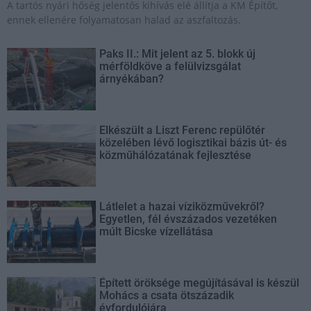
A tartós nyári hőség jelentős kihívás elé állítja a KM Építőt,
ennek ellenére folyamatosan halad az aszfaltozás.
Paks II.: Mit jelent az 5. blokk új
mérföldköve a felülvizsgálat
árnyékában?
Elkészült a Liszt Ferenc repülőtér
közelében lévő logisztikai bázis út- és
közműhálózatának fejlesztése
Látlelet a hazai víziközművekről?
Egyetlen, fél évszázados vezetéken
múlt Bicske vízellátása
Épített öröksége megújításával is készül
Mohács a csata ötszázadik
évfordulójára