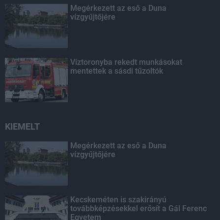
Megérkezett az eső a Duna
vízgyűjtőjére
Víztoronyba rekedt munkásokat
mentettek a sásdi tűzoltók
KIEMELT
Megérkezett az eső a Duna
vízgyűjtőjére
Kecskeméten is szakirányú
továbbképzésekkel erősít a Gál Ferenc
Egyetem