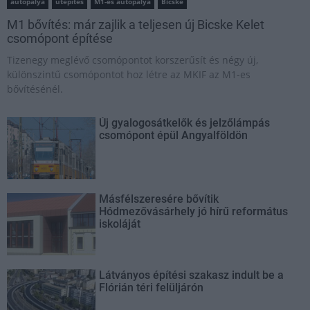
autópálya
útépítés
M1-es autópálya
Bicske
M1 bővítés: már zajlik a teljesen új Bicske Kelet
csomópont építése
Tizenegy meglévő csomópontot korszerűsít és négy új,
különszintű csomópontot hoz létre az MKIF az M1-es
bővítésénél.
Új gyalogosátkelők és jelzőlámpás
csomópont épül Angyalföldön
Másfélszeresére bővítik
Hódmezővásárhely jó hírű református
iskoláját
Látványos építési szakasz indult be a
Flórián téri felüljárón