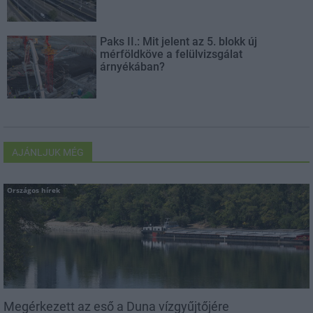
Paks II.: Mit jelent az 5. blokk új
mérföldköve a felülvizsgálat
árnyékában?
AJÁNLJUK MÉG
Országos hírek
Megérkezett az eső a Duna vízgyűjtőjére