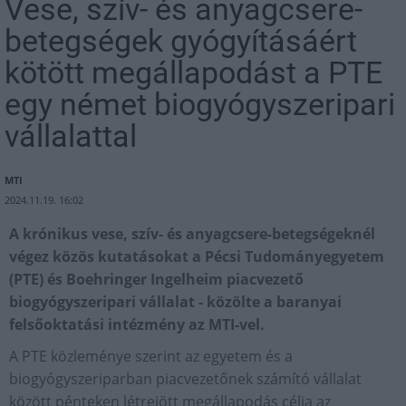
Vese, szív- és anyagcsere-
betegségek gyógyításáért
kötött megállapodást a PTE
egy német biogyógyszeripari
vállalattal
MTI
2024.11.19. 16:02
A krónikus vese, szív- és anyagcsere-betegségeknél
végez közös kutatásokat a Pécsi Tudományegyetem
(PTE) és Boehringer Ingelheim piacvezető
biogyógyszeripari vállalat - közölte a baranyai
felsőoktatási intézmény az MTI-vel.
A PTE közleménye szerint az egyetem és a
biogyógyszeriparban piacvezetőnek számító vállalat
között pénteken létrejött megállapodás célja az