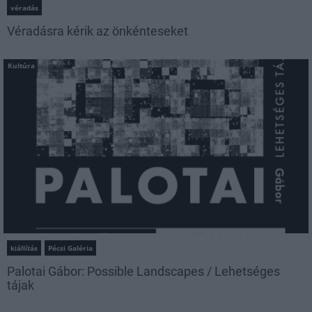
véradás
Véradásra kérik az önkénteseket
Kultúra
kiállítás
Pécsi Galéria
Palotai Gábor: Possible Landscapes / Lehetséges
tájak