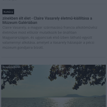
Kultúra
zínekben élt élet - Claire Vasarely életmű-kiállítása a
Múzeum Galériában
Claire Vasarely, a magyar származású francia alkotóművész
életműve most először mutatkozik be önállóan
Magyarországon, és ugyancsak első ízben látható együtt
valamennyi alkotása, amelyet a Vasarely házaspár a pécsi
múzeum gondjaira bízott.
Országos hírek