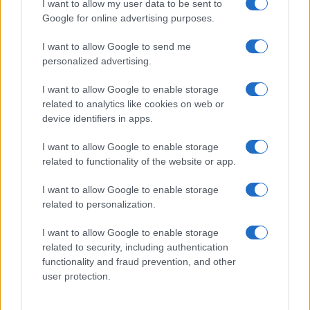
I want to allow my user data to be sent to
Google for online advertising purposes.
HÍRLEVÉL
I want to allow Google to send me
personalized advertising.
Név
I want to allow Google to enable storage
related to analytics like cookies on web or
device identifiers in apps.
E-mail cím
I want to allow Google to enable storage
related to functionality of the website or app.
Feliratkozom a hírlevélre és elfogadom az
adatvédelmi
szabályzatot!
I want to allow Google to enable storage
related to personalization.
FELIRATKOZÁS
I want to allow Google to enable storage
related to security, including authentication
functionality and fraud prevention, and other
Aktuális
user protection.
Open Orfű: mozgás, zene, közösség
Augusztus első hétvégéjén (augusztus 1-2.) a Pécsi-tó partja