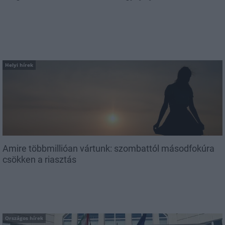
Helyi hírek
Amire többmillióan vártunk: szombattól másodfokúra
csökken a riasztás
Országos hírek