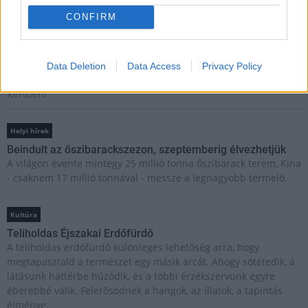
megtelik élettel, sporttal és élményekkel!
CONFIRM
Kultúra
Brandnyúl mini disco
Data Deletion
Data Access
Privacy Policy
Ilyen még nem volt: most a gyerkőcök bulizhatnak a Káptalan
Kertben!
Helyi hírek
Beindult az őszibarackszezon, szeptemberig élvezhetjük
A világon évente mintegy 25 millió tonna őszibarack terem, Kína
- csaknem 17 millió tonnával - messze a legnagyobb termelő.
Kultúra
Teliholdas Éjszakai Erdőfürdő
A teliholdas erdőfürdő különleges lehetőség arra, hogy
megtapasztald a természet egy másik arcát. Ahogy sötétedik, a
látásunk háttérbe húzódik, és a többi érzékszervünk egyre
éberebbé válik. Felerősödnek a hangok, az illatok, a tapintás
élménye.