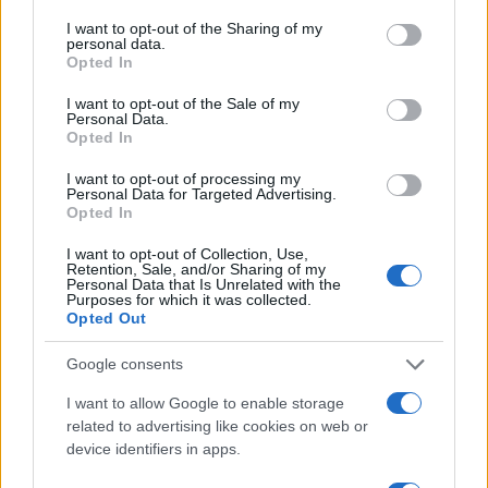
services and may gather and store information including but
Itt az ÉVOSZ megoldása a hőhullámok és
not limited to your visit or usage behaviour. You may click to
I want to opt-out of the Sharing of my
az energiakrízis kezelésére
personal data.
grant or deny consent to Google and its third-party tags to
Opted In
use your data for below specified purposes in below Google
consent section.
I want to opt-out of the Sale of my
Personal Data.
Országos hírek
Opted In
Miért éri meg Afrikában utat építeni?
Minden, amit a GED Afrika projektről
I want to opt-out of processing my
Personal Data for Targeted Advertising.
tudni kell
Opted In
I want to opt-out of Collection, Use,
Kultúra
Retention, Sale, and/or Sharing of my
Personal Data that Is Unrelated with the
Kihívások labirintusában
Purposes for which it was collected.
Opted Out
Google consents
Országos hírek
I want to allow Google to enable storage
Túlfogyasztás napja - július 30-ra
related to advertising like cookies on web or
felhasználta az emberiség a Föld egész
device identifiers in apps.
évre elegendő erőforrásait