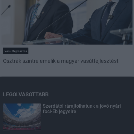
vasútfejlesztés
Osztrák szintre emelik a magyar vasútfejlesztést
LEGOLVASOTTABB
Szerdától rárajtolhatunk a jövő nyári
foci-Eb jegyeire