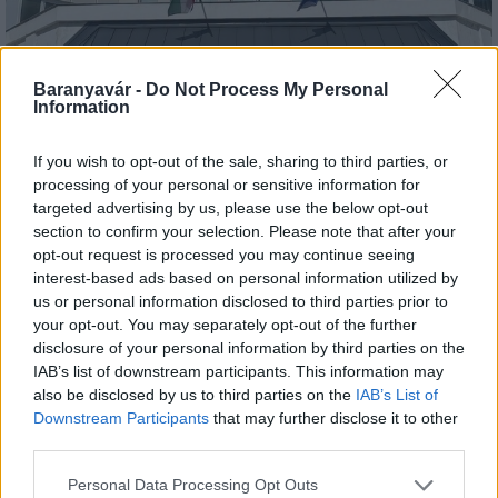
Baranyavár -
Do Not Process My Personal
Information
If you wish to opt-out of the sale, sharing to third parties, or
Kecskeméten is szakirányú továbbképzésekkel erősít a
processing of your personal or sensitive information for
Gál Ferenc Egyetem
targeted advertising by us, please use the below opt-out
section to confirm your selection. Please note that after your
opt-out request is processed you may continue seeing
interest-based ads based on personal information utilized by
us or personal information disclosed to third parties prior to
your opt-out. You may separately opt-out of the further
disclosure of your personal information by third parties on the
Országos hírek
IAB’s list of downstream participants. This information may
A lakosságra is fontos szerep hárul a
also be disclosed by us to third parties on the
IAB’s List of
szúnyoginvázió elkerülésében
Downstream Participants
that may further disclose it to other
third parties.
Please note that this website/app uses one or more Google
Personal Data Processing Opt Outs
Országos hírek