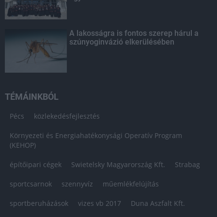
A lakosságra is fontos szerep hárul a
szúnyoginvázió elkerülésében
TÉMÁINKBÓL
Pécs
közlekedésfejlesztés
Környezeti és Energiahatékonysági Operatív Program
(KEHOP)
építőipari cégek
Swietelsky Magyarország Kft.
Strabag
sportcsarnok
szennyvíz
műemlékfelújítás
sportberuházások
vizes vb 2017
Duna Aszfalt Kft.