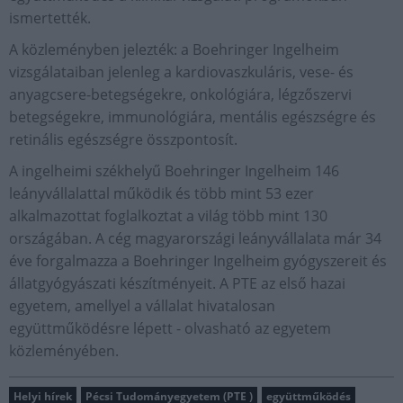
ismertették.
A közleményben jelezték: a Boehringer Ingelheim
vizsgálataiban jelenleg a kardiovaszkuláris, vese- és
anyagcsere-betegségekre, onkológiára, légzőszervi
betegségekre, immunológiára, mentális egészségre és
retinális egészségre összpontosít.
A ingelheimi székhelyű Boehringer Ingelheim 146
leányvállalattal működik és több mint 53 ezer
alkalmazottat foglalkoztat a világ több mint 130
országában. A cég magyarországi leányvállalata már 34
éve forgalmazza a Boehringer Ingelheim gyógyszereit és
állatgyógyászati készítményeit. A PTE az első hazai
egyetem, amellyel a vállalat hivatalosan
együttműködésre lépett - olvasható az egyetem
közleményében.
Helyi hírek
Pécsi Tudományegyetem (PTE )
együttműködés