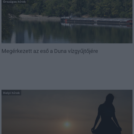
Országos hírek
Megérkezett az eső a Duna vízgyűjtőjére
Helyi hírek