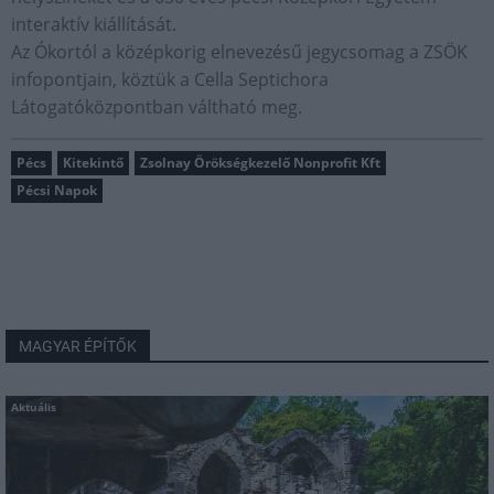
interaktív kiállítását.
Az Ókortól a középkorig elnevezésű jegycsomag a ZSÖK
infopontjain, köztük a Cella Septichora
Látogatóközpontban váltható meg.
Pécs
Kitekintő
Zsolnay Örökségkezelő Nonprofit Kft
Pécsi Napok
MAGYAR ÉPÍTŐK
Aktuális