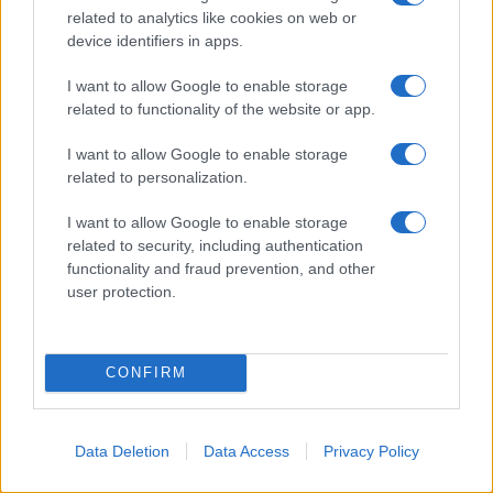
szabályzatot!
related to analytics like cookies on web or
device identifiers in apps.
FELIRATKOZÁS
I want to allow Google to enable storage
related to functionality of the website or app.
Aktuális
I want to allow Google to enable storage
Open Orfű: mozgás, zene, közösség
related to personalization.
Augusztus első hétvégéjén (augusztus 1-2.) a Pécsi-tó partja
megtelik élettel, sporttal és élményekkel!
I want to allow Google to enable storage
related to security, including authentication
functionality and fraud prevention, and other
Kultúra
user protection.
Brandnyúl mini disco
Ilyen még nem volt: most a gyerkőcök bulizhatnak a Káptalan
Kertben!
CONFIRM
Helyi hírek
Beindult az őszibarackszezon, szeptemberig élvezhetjük
Data Deletion
Data Access
Privacy Policy
A világon évente mintegy 25 millió tonna őszibarack terem, Kína
- csaknem 17 millió tonnával - messze a legnagyobb termelő.