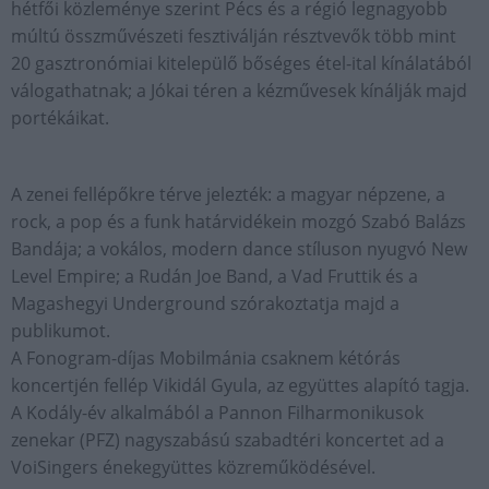
hétfői közleménye szerint Pécs és a régió legnagyobb
múltú összművészeti fesztiválján résztvevők több mint
20 gasztronómiai kitelepülő bőséges étel-ital kínálatából
válogathatnak; a Jókai téren a kézművesek kínálják majd
portékáikat.
A zenei fellépőkre térve jelezték: a magyar népzene, a
rock, a pop és a funk határvidékein mozgó Szabó Balázs
Bandája; a vokálos, modern dance stíluson nyugvó New
Level Empire; a Rudán Joe Band, a Vad Fruttik és a
Magashegyi Underground szórakoztatja majd a
publikumot.
A Fonogram-díjas Mobilmánia csaknem kétórás
koncertjén fellép Vikidál Gyula, az együttes alapító tagja.
A Kodály-év alkalmából a Pannon Filharmonikusok
zenekar (PFZ) nagyszabású szabadtéri koncertet ad a
VoiSingers énekegyüttes közreműködésével.