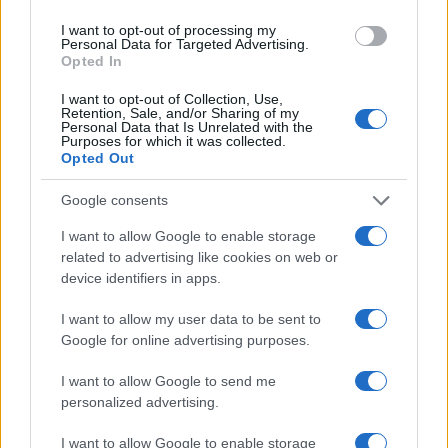
I want to opt-out of processing my
Personal Data for Targeted Advertising.
Opted In
Országos hírek
I want to opt-out of Collection, Use,
Retention, Sale, and/or Sharing of my
Túlfogyasztás napja - július 30-ra
Personal Data that Is Unrelated with the
felhasználta az emberiség a Föld egész
Purposes for which it was collected.
évre elegendő erőforrásait
Opted Out
Google consents
I want to allow Google to enable storage
HÍRLEVÉL
related to advertising like cookies on web or
device identifiers in apps.
Név
I want to allow my user data to be sent to
Google for online advertising purposes.
E-mail cím
I want to allow Google to send me
personalized advertising.
Feliratkozom a hírlevélre és elfogadom az
adatvédelmi
I want to allow Google to enable storage