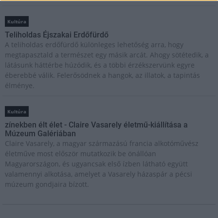
Kultúra
Teliholdas Éjszakai Erdőfürdő
A teliholdas erdőfürdő különleges lehetőség arra, hogy
megtapasztald a természet egy másik arcát. Ahogy sötétedik, a
látásunk háttérbe húzódik, és a többi érzékszervünk egyre
éberebbé válik. Felerősödnek a hangok, az illatok, a tapintás
élménye.
Kultúra
zínekben élt élet - Claire Vasarely életmű-kiállítása a
Múzeum Galériában
Claire Vasarely, a magyar származású francia alkotóművész
életműve most először mutatkozik be önállóan
Magyarországon, és ugyancsak első ízben látható együtt
valamennyi alkotása, amelyet a Vasarely házaspár a pécsi
múzeum gondjaira bízott.