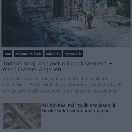
Tata
műemlékfelújítás
műemlék
restaurálás
Történelmi táj, amelynek minden köve mesél –
megújul a tatai Angolkert
A projekt részeként megújulnak a területen található
műemlékek, köztük a különleges Műromok, valamint a közeli
Várkanyarban álló Nepomuki Szent János híd és szobor is.
M1 bővítés: már zajlik a teljesen új
Bicske Kelet csomópont építése