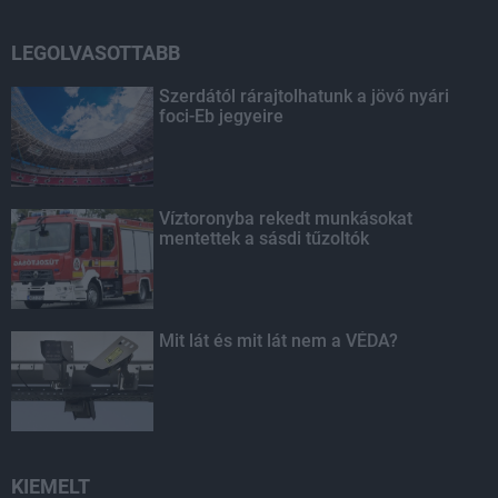
LEGOLVASOTTABB
Szerdától rárajtolhatunk a jövő nyári
foci-Eb jegyeire
Víztoronyba rekedt munkásokat
mentettek a sásdi tűzoltók
Mit lát és mit lát nem a VÉDA?
KIEMELT