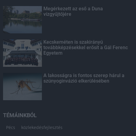
Megérkezett az eső a Duna
vízgyűjtőjére
Kecskeméten is szakirányú
továbbképzésekkel erősít a Gál Ferenc
Egyetem
A lakosságra is fontos szerep hárul a
szúnyoginvázió elkerülésében
TÉMÁINKBÓL
Pécs
közlekedésfejlesztés