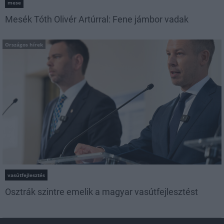
mese
Mesék Tóth Olivér Artúrral: Fene jámbor vadak
Országos hírek
vasútfejlesztés
Osztrák szintre emelik a magyar vasútfejlesztést