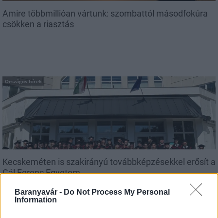
Amire többmillióan vártunk: szombattól másodfokúra
csökken a riasztás
Országos hírek
Kecskeméten is szakirányú továbbképzésekkel erősít a
Gál Ferenc Egyetem
Baranyavár -
Do Not Process My Personal
Information