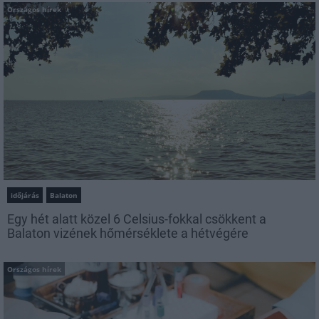
Országos hírek
időjárás
Balaton
Egy hét alatt közel 6 Celsius-fokkal csökkent a
Balaton vizének hőmérséklete a hétvégére
Országos hírek