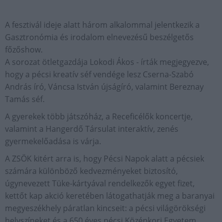
A fesztivál ideje alatt három alkalommal jelentkezik a
Gasztronómia és irodalom elnevezésű beszélgetős
főzőshow.
A sorozat ötletgazdája Lokodi Ákos - írták megjegyezve,
hogy a pécsi kreatív séf vendége lesz Cserna-Szabó
András író, Váncsa István újságíró, valamint Bereznay
Tamás séf.
A gyerekek több játszóház, a Receficélők koncertje,
valamint a Hangerdő Társulat interaktív, zenés
gyermekelőadása is várja.
A ZSÖK kitért arra is, hogy Pécsi Napok alatt a pécsiek
számára különböző kedvezményeket biztosító,
úgynevezett Tüke-kártyával rendelkezők egyet fizet,
kettőt kap akció keretében látogathatják meg a baranyai
megyeszékhely páratlan kincseit: a pécsi világörökségi
helyszíneket és a 650 éves pécsi Középkori Egyetem