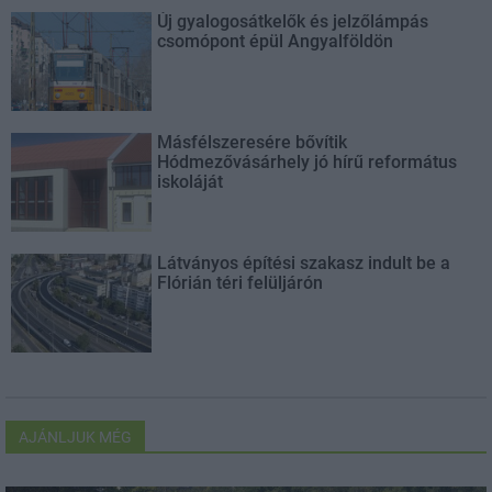
Új gyalogosátkelők és jelzőlámpás
csomópont épül Angyalföldön
Másfélszeresére bővítik
Hódmezővásárhely jó hírű református
iskoláját
Látványos építési szakasz indult be a
Flórián téri felüljárón
AJÁNLJUK MÉG