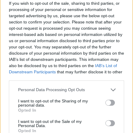
If you wish to opt-out of the sale, sharing to third parties, or
processing of your personal or sensitive information for
targeted advertising by us, please use the below opt-out
Országos hírek
section to confirm your selection. Please note that after your
A lakosságra is fontos szerep hárul a
opt-out request is processed you may continue seeing
szúnyoginvázió elkerülésében
interest-based ads based on personal information utilized by
us or personal information disclosed to third parties prior to
your opt-out. You may separately opt-out of the further
disclosure of your personal information by third parties on the
Országos hírek
IAB’s list of downstream participants. This information may
Itt az ÉVOSZ megoldása a hőhullámok és
az energiakrízis kezelésére
also be disclosed by us to third parties on the
IAB’s List of
Downstream Participants
that may further disclose it to other
third parties.
Please note that this website/app uses one or more Google
Personal Data Processing Opt Outs
Országos hírek
services and may gather and store information including but
Miért éri meg Afrikában utat építeni?
not limited to your visit or usage behaviour. You may click to
I want to opt-out of the Sharing of my
Minden, amit a GED Afrika projektről
personal data.
tudni kell
grant or deny consent to Google and its third-party tags to
Opted In
use your data for below specified purposes in below Google
consent section.
I want to opt-out of the Sale of my
Personal Data.
Kultúra
Opted In
Kihívások labirintusában