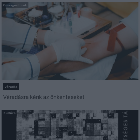
Országos hírek
véradás
Véradásra kérik az önkénteseket
Kultúra