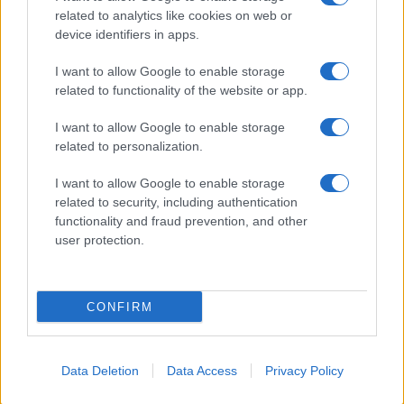
related to analytics like cookies on web or
device identifiers in apps.
Aktuális
Open Orfű: mozgás, zene, közösség
I want to allow Google to enable storage
related to functionality of the website or app.
I want to allow Google to enable storage
related to personalization.
HÍRLEVÉL
I want to allow Google to enable storage
related to security, including authentication
Név
functionality and fraud prevention, and other
user protection.
E-mail cím
CONFIRM
Feliratkozom a hírlevélre és elfogadom az
adatvédelmi
szabályzatot!
Data Deletion
Data Access
Privacy Policy
FELIRATKOZÁS