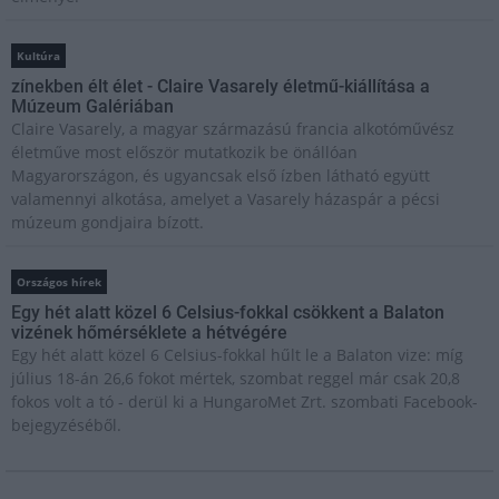
Kultúra
zínekben élt élet - Claire Vasarely életmű-kiállítása a
Múzeum Galériában
Claire Vasarely, a magyar származású francia alkotóművész
életműve most először mutatkozik be önállóan
Magyarországon, és ugyancsak első ízben látható együtt
valamennyi alkotása, amelyet a Vasarely házaspár a pécsi
múzeum gondjaira bízott.
Országos hírek
Egy hét alatt közel 6 Celsius-fokkal csökkent a Balaton
vizének hőmérséklete a hétvégére
Egy hét alatt közel 6 Celsius-fokkal hűlt le a Balaton vize: míg
július 18-án 26,6 fokot mértek, szombat reggel már csak 20,8
fokos volt a tó - derül ki a HungaroMet Zrt. szombati Facebook-
bejegyzéséből.