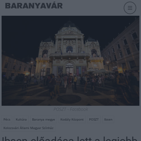
POSZT - Facebook
Pécs
Kultúra
Baranya megye
Kodály Központ
POSZT
Ibsen
Kolozsvári Állami Magyar Színház