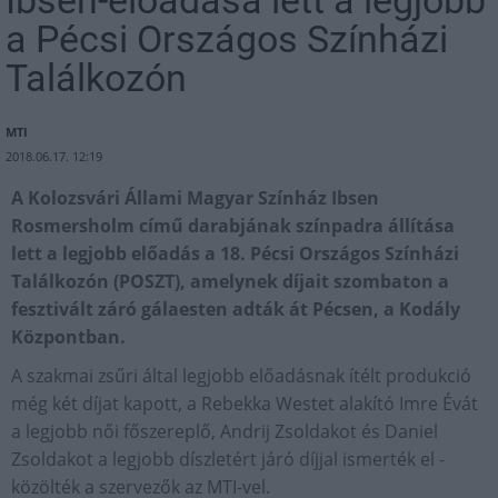
Ibsen-előadása lett a legjobb
a Pécsi Országos Színházi
Találkozón
MTI
2018.06.17. 12:19
A Kolozsvári Állami Magyar Színház Ibsen
Rosmersholm című darabjának színpadra állítása
lett a legjobb előadás a 18. Pécsi Országos Színházi
Találkozón (POSZT), amelynek díjait szombaton a
fesztivált záró gálaesten adták át Pécsen, a Kodály
Központban.
A szakmai zsűri által legjobb előadásnak ítélt produkció
még két díjat kapott, a Rebekka Westet alakító Imre Évát
a legjobb női főszereplő, Andrij Zsoldakot és Daniel
Zsoldakot a legjobb díszletért járó díjjal ismerték el -
közölték a szervezők az MTI-vel.