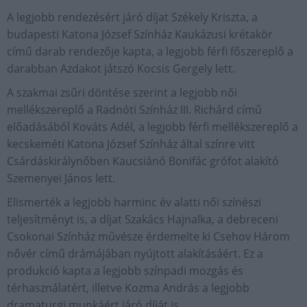
A legjobb rendezésért járó díjat Székely Kriszta, a
budapesti Katona József Színház Kaukázusi krétakör
című darab rendezője kapta, a legjobb férfi főszereplő a
darabban Azdakot játszó Kocsis Gergely lett.
A szakmai zsűri döntése szerint a legjobb női
mellékszereplő a Radnóti Színház III. Richárd című
előadásából Kováts Adél, a legjobb férfi mellékszereplő a
kecskeméti Katona József Színház által színre vitt
Csárdáskirálynőben Kaucsiánó Bonifác grófot alakító
Szemenyei János lett.
Elismerték a legjobb harminc év alatti női színészi
teljesítményt is, a díjat Szakács Hajnalka, a debreceni
Csokonai Színház művésze érdemelte ki Csehov Három
nővér című drámájában nyújtott alakításáért. Ez a
produkció kapta a legjobb színpadi mozgás és
térhasználatért, illetve Kozma András a legjobb
dramaturgi munkáért járó díját is.