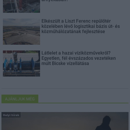
Elkészült a Liszt Ferenc repülőtér
közelében lévő logisztikai bázis út- és
közműhálózatának fejlesztése
Látlelet a hazai víziközművekről?
Egyetlen, fél évszázados vezetéken
múlt Bicske vízellátása
AJÁNLJUK MÉG
Helyi hírek