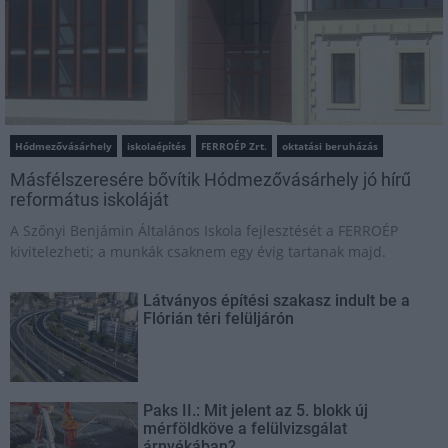
Hódmezővásárhely
iskolaépítés
FERROÉP Zrt.
oktatási beruházás
Másfélszeresére bővítik Hódmezővásárhely jó hírű
református iskoláját
A Szőnyi Benjámin Általános Iskola fejlesztését a FERROÉP
kivitelezheti; a munkák csaknem egy évig tartanak majd.
Látványos építési szakasz indult be a
Flórián téri felüljárón
Paks II.: Mit jelent az 5. blokk új
mérföldköve a felülvizsgálat
árnyékában?