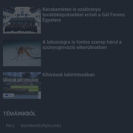
Kecskeméten is szakirányú
továbbképzésekkel erősít a Gál Ferenc
Egyetem
A lakosságra is fontos szerep hárul a
szúnyoginvázió elkerülésében
Kihívások labirintusában
TÉMÁINKBÓL
Pécs
közlekedésfejlesztés