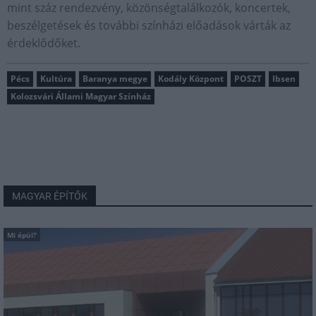
mint száz rendezvény, közönségtalálkozók, koncertek,
beszélgetések és további színházi előadások várták az
érdeklődőket.
Pécs
Kultúra
Baranya megye
Kodály Központ
POSZT
Ibsen
Kolozsvári Állami Magyar Színház
MAGYAR ÉPÍTŐK
Mi épül?