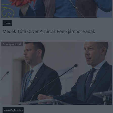
mese
Mesék Tóth Olivér Artúrral: Fene jámbor vadak
Országos hírek
vasútfejlesztés