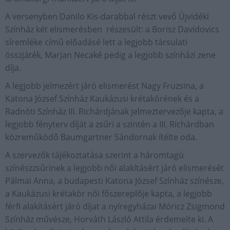
A versenyben Danilo Kis-darabbal részt vevő Újvidéki
Színház két elismerésben részesült: a Borisz Davidovics
síremléke című előadásé lett a legjobb társulati
összjáték, Marjan Necaké pedig a legjobb színházi zene
díja.
A legjobb jelmezért járó elismerést Nagy Fruzsina, a
Katona József Színház Kaukázusi krétakörének és a
Radnóti Színház III. Richárdjának jelmeztervezője kapta, a
legjobb fényterv díját a zsűri a szintén a III. Richárdban
közreműködő Baumgartner Sándornak ítélte oda.
A szervezők tájékoztatása szerint a háromtagú
színészzsűrinek a legjobb női alakításért járó elismerését
Pálmai Anna, a budapesti Katona József Színház színésze,
a Kaukázusi krétakör női főszereplője kapta, a legjobb
férfi alakításért járó díjat a nyíregyházai Móricz Zsigmond
Színház művésze, Horváth László Attila érdemelte ki. A