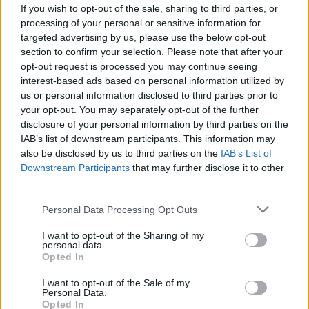
If you wish to opt-out of the sale, sharing to third parties, or
processing of your personal or sensitive information for
targeted advertising by us, please use the below opt-out
section to confirm your selection. Please note that after your
opt-out request is processed you may continue seeing
Országos hírek
interest-based ads based on personal information utilized by
us or personal information disclosed to third parties prior to
your opt-out. You may separately opt-out of the further
disclosure of your personal information by third parties on the
IAB’s list of downstream participants. This information may
also be disclosed by us to third parties on the
IAB’s List of
Downstream Participants
that may further disclose it to other
third parties.
A lakosságra is fontos szerep hárul a szúnyoginvázió
elkerülésében
Please note that this website/app uses one or more Google
Personal Data Processing Opt Outs
services and may gather and store information including but
not limited to your visit or usage behaviour. You may click to
I want to opt-out of the Sharing of my
personal data.
grant or deny consent to Google and its third-party tags to
Opted In
use your data for below specified purposes in below Google
consent section.
I want to opt-out of the Sale of my
Personal Data.
Opted In