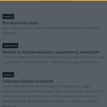
Kultúra
Brandnyúl mini disco
Ilyen még nem volt: most a gyerkőcök bulizhatnak a Káptalan
Kertben!
Helyi hírek
Beindult az őszibarackszezon, szeptemberig élvezhetjük
A világon évente mintegy 25 millió tonna őszibarack terem, Kína
- csaknem 17 millió tonnával - messze a legnagyobb termelő.
Kultúra
Teliholdas Éjszakai Erdőfürdő
A teliholdas erdőfürdő különleges lehetőség arra, hogy
megtapasztald a természet egy másik arcát. Ahogy sötétedik, a
látásunk háttérbe húzódik, és a többi érzékszervünk egyre
éberebbé válik. Felerősödnek a hangok, az illatok, a tapintás
élménye.