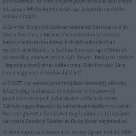
közönségzsűri szintén a nyíregyházai társulat által színre
vitt László Miklós-komédiának, az Illatszertárnak ítélte
oda különdíját.
A Színházi Dolgozók Szakszervezetének Básti Lajos-díját
Rózsa Krisztián, a Miskolci Nemzeti Színház színésze
kapta a teátrum Kaukázusi krétakör-előadásában
nyújtott alakításáért, a Színházi Dramaturgok Céhének
Vilmos-díja, amelyet az idei nyílt fórum - felolvasó színház
- legjobb színművének ítéltek meg, Oláh-Horváth Sára
Lenni vagy nem című darabjáé lett.
A POSZT idei versenyprogramjában tizennégy előadás,
köztük négy budapesti, öt vidéki és öt határon túli
produkció szerepelt. A darabokat a Pécsi Nemzeti
Színház nagyszínpadán és kamaraszínházában mutatták
be, a meghívott előadásokat Regős János és Térey János
válogatta Bazsányi Sándor és Balog József segítségével.
A kilencnapos találkozón a versenyprogram mellett több