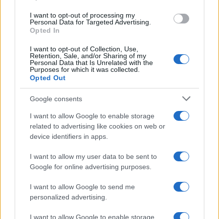
Országos hírek
Itt az ÉVOSZ megoldása a hőhullámok és
I want to opt-out of processing my
az energiakrízis kezelésére
Personal Data for Targeted Advertising.
Opted In
I want to opt-out of Collection, Use,
Retention, Sale, and/or Sharing of my
Országos hírek
Personal Data that Is Unrelated with the
Purposes for which it was collected.
Miért éri meg Afrikában utat építeni?
Opted Out
Minden, amit a GED Afrika projektről
tudni kell
Google consents
I want to allow Google to enable storage
Kultúra
related to advertising like cookies on web or
Kihívások labirintusában
device identifiers in apps.
I want to allow my user data to be sent to
Google for online advertising purposes.
Országos hírek
I want to allow Google to send me
Túlfogyasztás napja - július 30-ra
personalized advertising.
felhasználta az emberiség a Föld egész
évre elegendő erőforrásait
I want to allow Google to enable storage