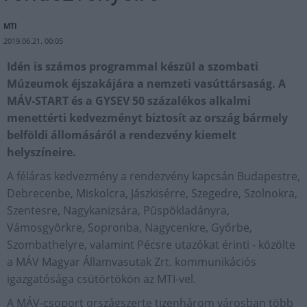
MTI
2019.06.21. 00:05
Idén is számos programmal készül a szombati
Múzeumok éjszakájára a nemzeti vasúttársaság. A
MÁV-START és a GYSEV 50 százalékos alkalmi
menettérti kedvezményt biztosít az ország bármely
belföldi állomásáról a rendezvény kiemelt
helyszíneire.
A féláras kedvezmény a rendezvény kapcsán Budapestre,
Debrecenbe, Miskolcra, Jászkisérre, Szegedre, Szolnokra,
Szentesre, Nagykanizsára, Püspökladányra,
Vámosgyörkre, Sopronba, Nagycenkre, Győrbe,
Szombathelyre, valamint Pécsre utazókat érinti - közölte
a MÁV Magyar Államvasutak Zrt. kommunikációs
igazgatósága csütörtökön az MTI-vel.
A MÁV-csoport országszerte tizenhárom városban több