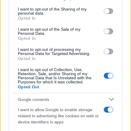
services and may gather and store information including but
Országos hírek
Itt az ÉVOSZ megoldása a hőhullámok és
not limited to your visit or usage behaviour. You may click to
I want to opt-out of the Sharing of my
personal data.
az energiakrízis kezelésére
grant or deny consent to Google and its third-party tags to
Opted In
use your data for below specified purposes in below Google
consent section.
I want to opt-out of the Sale of my
Personal Data.
Opted In
Országos hírek
Miért éri meg Afrikában utat építeni?
I want to opt-out of processing my
Minden, amit a GED Afrika projektről
Personal Data for Targeted Advertising.
tudni kell
Opted In
I want to opt-out of Collection, Use,
Retention, Sale, and/or Sharing of my
Kultúra
Personal Data that Is Unrelated with the
Kihívások labirintusában
Purposes for which it was collected.
Opted Out
Google consents
I want to allow Google to enable storage
Országos hírek
related to advertising like cookies on web or
Túlfogyasztás napja - július 30-ra
felhasználta az emberiség a Föld egész
device identifiers in apps.
évre elegendő erőforrásait