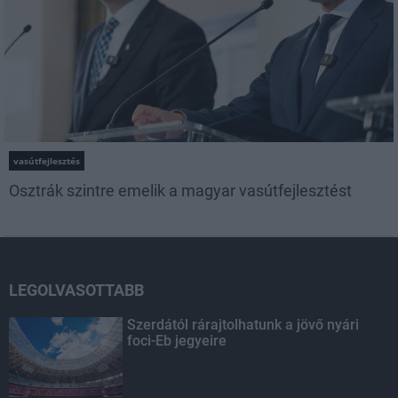
vasútfejlesztés
Osztrák szintre emelik a magyar vasútfejlesztést
LEGOLVASOTTABB
Szerdától rárajtolhatunk a jövő nyári
foci-Eb jegyeire