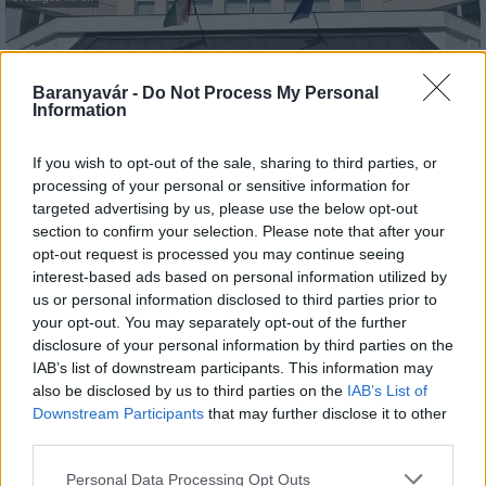
Baranyavár -
Do Not Process My Personal
Information
If you wish to opt-out of the sale, sharing to third parties, or
Kecskeméten is szakirányú továbbképzésekkel erősít a
processing of your personal or sensitive information for
Gál Ferenc Egyetem
targeted advertising by us, please use the below opt-out
section to confirm your selection. Please note that after your
opt-out request is processed you may continue seeing
interest-based ads based on personal information utilized by
us or personal information disclosed to third parties prior to
your opt-out. You may separately opt-out of the further
disclosure of your personal information by third parties on the
Országos hírek
IAB’s list of downstream participants. This information may
A lakosságra is fontos szerep hárul a
also be disclosed by us to third parties on the
IAB’s List of
szúnyoginvázió elkerülésében
Downstream Participants
that may further disclose it to other
third parties.
Please note that this website/app uses one or more Google
Personal Data Processing Opt Outs