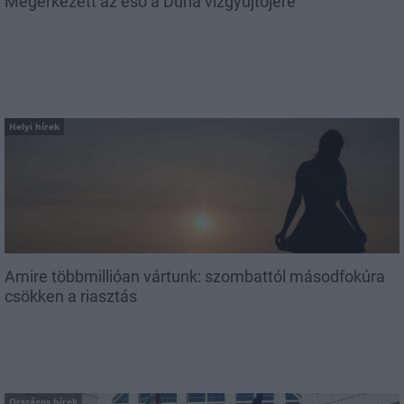
Megérkezett az eső a Duna vízgyűjtőjére
Helyi hírek
Amire többmillióan vártunk: szombattól másodfokúra
csökken a riasztás
Országos hírek