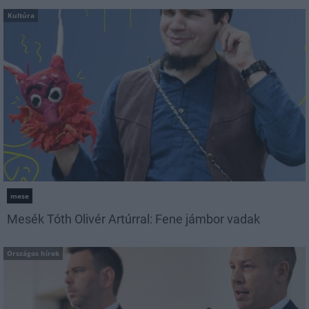
Kultúra
mese
Mesék Tóth Olivér Artúrral: Fene jámbor vadak
Országos hírek