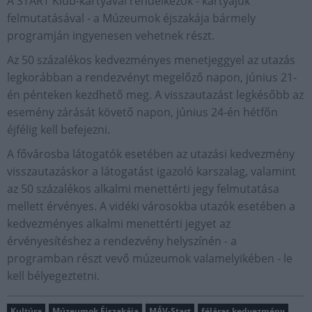
A START Klub-kártyával rendelkezők - kártyájuk
felmutatásával - a Múzeumok éjszakája bármely
programján ingyenesen vehetnek részt.
Az 50 százalékos kedvezményes menetjeggyel az utazás
legkorábban a rendezvényt megelőző napon, június 21-
én pénteken kezdhető meg. A visszautazást legkésőbb az
esemény zárását követő napon, június 24-én hétfőn
éjfélig kell befejezni.
A fővárosba látogatók esetében az utazási kedvezmény
visszautazáskor a látogatást igazoló karszalag, valamint
az 50 százalékos alkalmi menettérti jegy felmutatása
mellett érvényes. A vidéki városokba utazók esetében a
kedvezményes alkalmi menettérti jegyet az
érvényesítéshez a rendezvény helyszínén - a
programban részt vevő múzeumok valamelyikében - le
kell bélyegeztetni.
Kultúra
Múzeumok Éjszakája
MÁV-Start
féláras kedvezmény