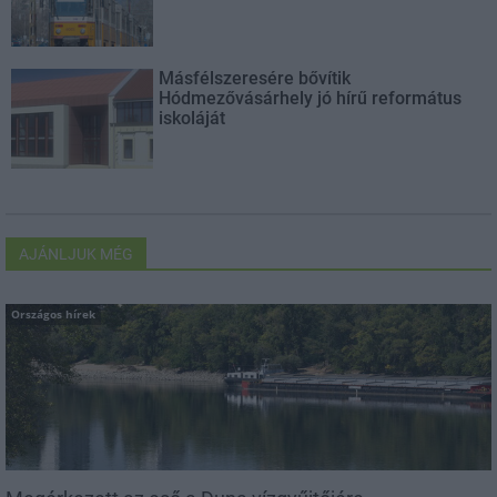
Másfélszeresére bővítik
Hódmezővásárhely jó hírű református
iskoláját
AJÁNLJUK MÉG
Országos hírek