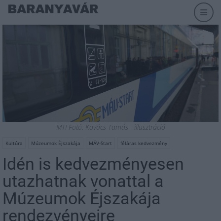
MTI Fotó: Kovács Tamás - illusztráció
Kultúra
Múzeumok Éjszakája
MÁV-Start
féláras kedvezmény
Idén is kedvezményesen
utazhatnak vonattal a
Múzeumok Éjszakája
rendezvényeire