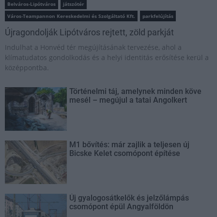
Belváros-Lipótváros
játszótér
Város-Teampannon Kereskedelmi és Szolgáltató Kft.
parkfelújítás
Újragondolják Lipótváros rejtett, zöld parkját
Indulhat a Honvéd tér megújításának tervezése, ahol a
klímatudatos gondolkodás és a helyi identitás erősítése kerül a
középpontba.
Történelmi táj, amelynek minden köve
mesél – megújul a tatai Angolkert
M1 bővítés: már zajlik a teljesen új
Bicske Kelet csomópont építése
Új gyalogosátkelők és jelzőlámpás
csomópont épül Angyalföldön