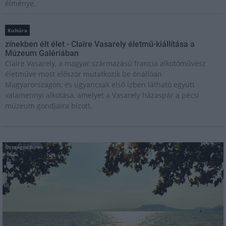
élménye.
Kultúra
zínekben élt élet - Claire Vasarely életmű-kiállítása a
Múzeum Galériában
Claire Vasarely, a magyar származású francia alkotóművész
életműve most először mutatkozik be önállóan
Magyarországon, és ugyancsak első ízben látható együtt
valamennyi alkotása, amelyet a Vasarely házaspár a pécsi
múzeum gondjaira bízott.
Országos hírek