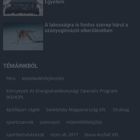
Egyetem
A lakosságra is fontos szerep hárul a
szúnyoginvázió elkerülésében
TÉMÁINKBÓL
Pécs
közlekedésfejlesztés
Környezeti és Energiahatékonysági Operatív Program
(KEHOP)
építőipari cégek
Swietelsky Magyarország Kft.
Strabag
sportcsarnok
szennyvíz
műemlékfelújítás
sportberuházások
vizes vb 2017
Duna Aszfalt Kft.