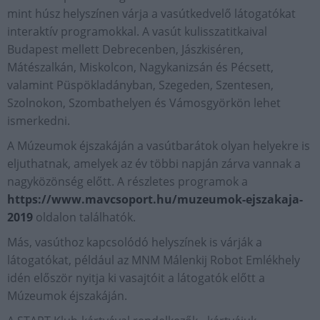
mint húsz helyszínen várja a vasútkedvelő látogatókat
interaktív programokkal. A vasút kulisszatitkaival
Budapest mellett Debrecenben, Jászkiséren,
Mátészalkán, Miskolcon, Nagykanizsán és Pécsett,
valamint Püspökladányban, Szegeden, Szentesen,
Szolnokon, Szombathelyen és Vámosgyörkön lehet
ismerkedni.
A Múzeumok éjszakáján a vasútbarátok olyan helyekre is
eljuthatnak, amelyek az év többi napján zárva vannak a
nagyközönség előtt. A részletes programok a
https://www.mavcsoport.hu/muzeumok-ejszakaja-
2019
oldalon találhatók.
Más, vasúthoz kapcsolódó helyszínek is várják a
látogatókat, például az MNM Málenkij Robot Emlékhely
idén először nyitja ki vasajtóit a látogatók előtt a
Múzeumok éjszakáján.