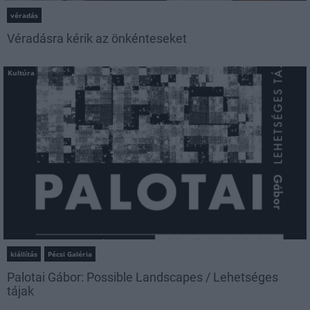
véradás
Véradásra kérik az önkénteseket
Kultúra
kiállítás
Pécsi Galéria
Palotai Gábor: Possible Landscapes / Lehetséges
tájak