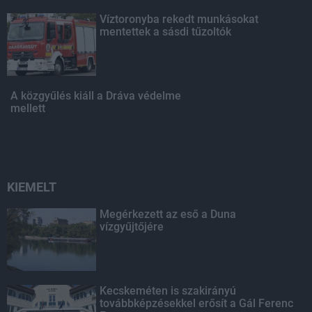
Víztoronyba rekedt munkásokat
mentettek a sásdi tűzoltók
A közgyűlés kiáll a Dráva védelme
mellett
KIEMELT
Megérkezett az eső a Duna
vízgyűjtőjére
Kecskeméten is szakirányú
továbbképzésekkel erősít a Gál Ferenc