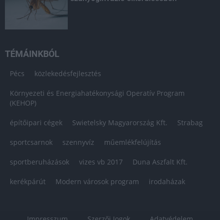
TÉMÁINKBÓL
Pécs
közlekedésfejlesztés
Környezeti és Energiahatékonysági Operatív Program
(KEHOP)
építőipari cégek
Swietelsky Magyarország Kft.
Strabag
sportcsarnok
szennyvíz
műemlékfelújítás
sportberuházások
vizes vb 2017
Duna Aszfalt Kft.
kerékpárút
Modern városok program
irodaházak
Impresszum
Szerzői Jogok
Adatvédelem