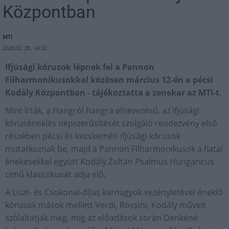
Központban
MTI
2020.02.28. 14:32
Ifjúsági kórusok lépnek fel a Pannon
Filharmonikusokkal közösen március 12-én a pécsi
Kodály Központban - tájékoztatta a zenekar az MTI-t.
Mint írták, a Hangról hangra elnevezésű, az ifjúsági
kóruséneklés népszerűsítését szolgáló rendezvény első
részében pécsi és kecskeméti ifjúsági kórusok
mutatkoznak be, majd a Pannon Filharmonikusok a fiatal
énekesekkel együtt Kodály Zoltán Psalmus Hungaricus
című klasszikusát adja elő.
A Liszt- és Csokonai-díjas karnagyok vezényletével éneklő
kórusok mások mellett Verdi, Rossini, Kodály műveit
szólaltatják meg, míg az előadások során Denkéné