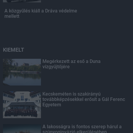
A közgyűlés kiáll a Dráva védelme
mellett
KIEMELT
Megérkezett az eső a Duna
vízgyűjtőjére
Kecskeméten is szakirányú
továbbképzésekkel erősít a Gál Ferenc
Egyetem
A lakosságra is fontos szerep hárul a
szúnyoginvázió elkerülésében