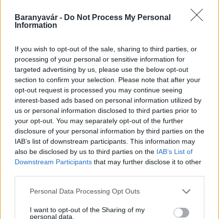
Baranyavár -
Do Not Process My Personal
Information
Kecskeméten is szakirányú továbbképzésekkel erősít a
Gál Ferenc Egyetem
If you wish to opt-out of the sale, sharing to third parties, or
processing of your personal or sensitive information for
targeted advertising by us, please use the below opt-out
section to confirm your selection. Please note that after your
opt-out request is processed you may continue seeing
interest-based ads based on personal information utilized by
us or personal information disclosed to third parties prior to
Országos hírek
your opt-out. You may separately opt-out of the further
A lakosságra is fontos szerep hárul a
disclosure of your personal information by third parties on the
szúnyoginvázió elkerülésében
IAB’s list of downstream participants. This information may
also be disclosed by us to third parties on the
IAB’s List of
Downstream Participants
that may further disclose it to other
third parties.
Országos hírek
Itt az ÉVOSZ megoldása a hőhullámok és
Please note that this website/app uses one or more Google
Personal Data Processing Opt Outs
az energiakrízis kezelésére
services and may gather and store information including but
not limited to your visit or usage behaviour. You may click to
I want to opt-out of the Sharing of my
personal data.