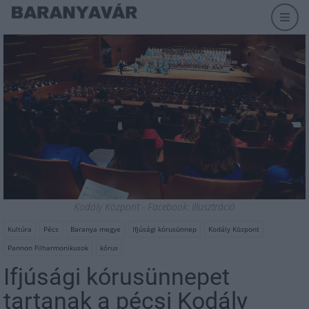
Kodály Központ - Facebook: illusztráció
Kultúra
Pécs
Baranya megye
Ifjúsági kórusünnep
Kodály Központ
Pannon Filharmonikusok
kórus
Ifjúsági kórusünnepet
tartanak a pécsi Kodály