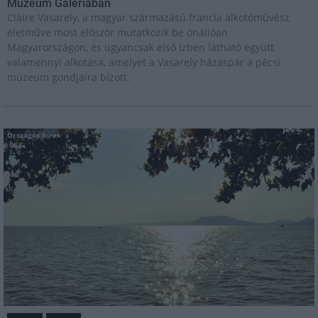
Múzeum Galériában
Claire Vasarely, a magyar származású francia alkotóművész
életműve most először mutatkozik be önállóan
Magyarországon, és ugyancsak első ízben látható együtt
valamennyi alkotása, amelyet a Vasarely házaspár a pécsi
múzeum gondjaira bízott.
Országos hírek