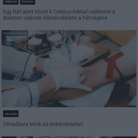
időjárás
Balaton
Egy hét alatt közel 6 Celsius-fokkal csökkent a
Balaton vizének hőmérséklete a hétvégére
Országos hírek
véradás
Véradásra kérik az önkénteseket