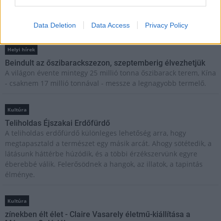
Brandnyúl mini disco
Ilyen még nem volt: most a gyerkőcök bulizhatnak a Káptalan
Kertben!
Data Deletion
Data Access
Privacy Policy
Helyi hírek
Beindult az őszibarackszezon, szeptemberig élvezhetjük
A világon évente mintegy 25 millió tonna őszibarack terem, Kína
- csaknem 17 millió tonnával - messze a legnagyobb termelő.
Kultúra
Teliholdas Éjszakai Erdőfürdő
A teliholdas erdőfürdő különleges lehetőség arra, hogy
megtapasztald a természet egy másik arcát. Ahogy sötétedik, a
látásunk háttérbe húzódik, és a többi érzékszervünk egyre
éberebbé válik. Felerősödnek a hangok, az illatok, a tapintás
élménye.
Kultúra
zínekben élt élet - Claire Vasarely életmű-kiállítása a