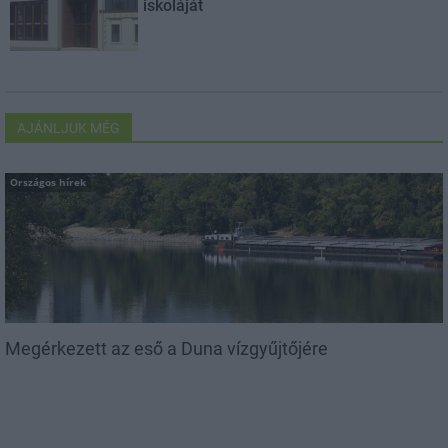
iskoláját
AJÁNLJUK MÉG
Országos hírek
Megérkezett az eső a Duna vízgyűjtőjére