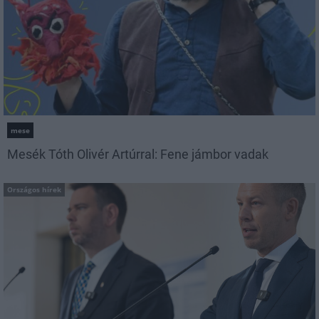
mese
Mesék Tóth Olivér Artúrral: Fene jámbor vadak
Országos hírek