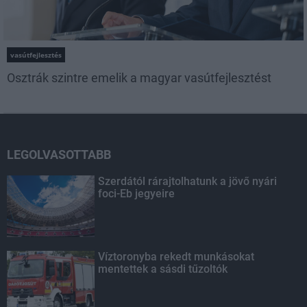
vasútfejlesztés
Osztrák szintre emelik a magyar vasútfejlesztést
LEGOLVASOTTABB
Szerdától rárajtolhatunk a jövő nyári
foci-Eb jegyeire
Víztoronyba rekedt munkásokat
mentettek a sásdi tűzoltók