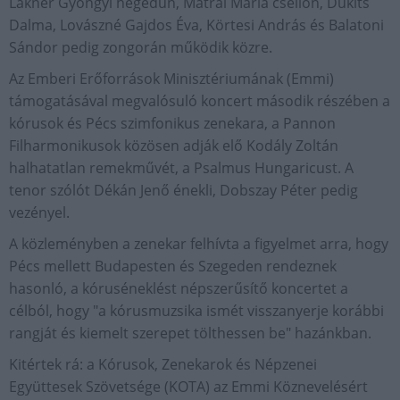
Lakner Gyöngyi hegedűn, Mátrai Mária csellón, Dukits
Dalma, Lovászné Gajdos Éva, Körtesi András és Balatoni
Sándor pedig zongorán működik közre.
Az Emberi Erőforrások Minisztériumának (Emmi)
támogatásával megvalósuló koncert második részében a
kórusok és Pécs szimfonikus zenekara, a Pannon
Filharmonikusok közösen adják elő Kodály Zoltán
halhatatlan remekművét, a Psalmus Hungaricust. A
tenor szólót Dékán Jenő énekli, Dobszay Péter pedig
vezényel.
A közleményben a zenekar felhívta a figyelmet arra, hogy
Pécs mellett Budapesten és Szegeden rendeznek
hasonló, a kóruséneklést népszerűsítő koncertet a
célból, hogy "a kórusmuzsika ismét visszanyerje korábbi
rangját és kiemelt szerepet tölthessen be" hazánkban.
Kitértek rá: a Kórusok, Zenekarok és Népzenei
Együttesek Szövetsége (KOTA) az Emmi Köznevelésért