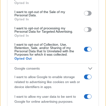
grant or deny consent to Google and its third-party tags to
Opted In
use your data for below specified purposes in below Google
Országos hírek
consent section.
I want to opt-out of the Sale of my
Miért éri meg Afrikában utat építeni?
Personal Data.
Minden, amit a GED Afrika projektről
Opted In
tudni kell
I want to opt-out of processing my
Personal Data for Targeted Advertising.
Opted In
Kultúra
Kihívások labirintusában
I want to opt-out of Collection, Use,
Retention, Sale, and/or Sharing of my
Personal Data that Is Unrelated with the
Purposes for which it was collected.
Opted Out
Országos hírek
Google consents
Túlfogyasztás napja - július 30-ra
felhasználta az emberiség a Föld egész
I want to allow Google to enable storage
évre elegendő erőforrásait
related to advertising like cookies on web or
device identifiers in apps.
I want to allow my user data to be sent to
HÍRLEVÉL
Google for online advertising purposes.