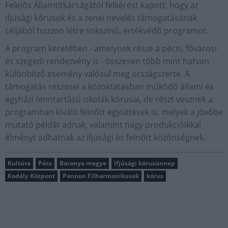
Felelős Államtitkárságától felkérést kapott, hogy az
ifjúsági kórusok és a zenei nevelés támogatásának
céljából hozzon létre sokszínű, értékvédő programot.
A program keretében - amelynek része a pécsi, fővárosi
és szegedi rendezvény is - összesen több mint hatvan
különböző esemény valósul meg országszerte. A
támogatás részesei a közoktatásban működő állami és
egyházi fenntartású iskolák kórusai, de részt vesznek a
programban kiváló felnőtt együttesek is, melyek a jövőbe
mutató példát adnak, valamint nagy produkcióikkal
élményt adhatnak az ifjúsági és felnőtt közönségnek.
Kultúra
Pécs
Baranya megye
Ifjúsági kórusünnep
Kodály Központ
Pannon Filharmonikusok
kórus