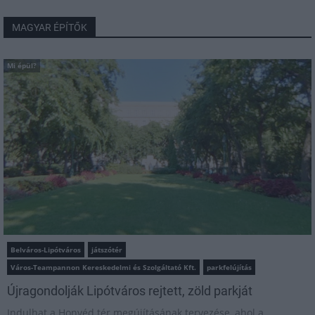
MAGYAR ÉPÍTŐK
Mi épül?
Belváros-Lipótváros
játszótér
Város-Teampannon Kereskedelmi és Szolgáltató Kft.
parkfelújítás
Újragondolják Lipótváros rejtett, zöld parkját
Indulhat a Honvéd tér megújításának tervezése, ahol a