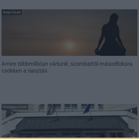
Helyi hírek
Amire többmillióan vártunk: szombattól másodfokúra
csökken a riasztás
Országos hírek