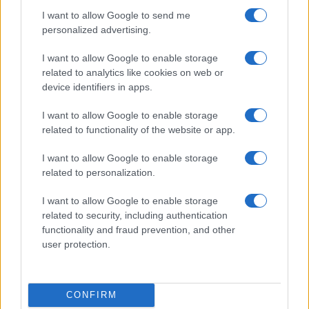
I want to allow Google to send me
Név
personalized advertising.
I want to allow Google to enable storage
E-mail cím
related to analytics like cookies on web or
device identifiers in apps.
Feliratkozom a hírlevélre és elfogadom az
adatvédelmi
I want to allow Google to enable storage
szabályzatot!
related to functionality of the website or app.
FELIRATKOZÁS
I want to allow Google to enable storage
related to personalization.
I want to allow Google to enable storage
Aktuális
related to security, including authentication
Open Orfű: mozgás, zene, közösség
functionality and fraud prevention, and other
Augusztus első hétvégéjén (augusztus 1-2.) a Pécsi-tó partja
user protection.
megtelik élettel, sporttal és élményekkel!
Kultúra
CONFIRM