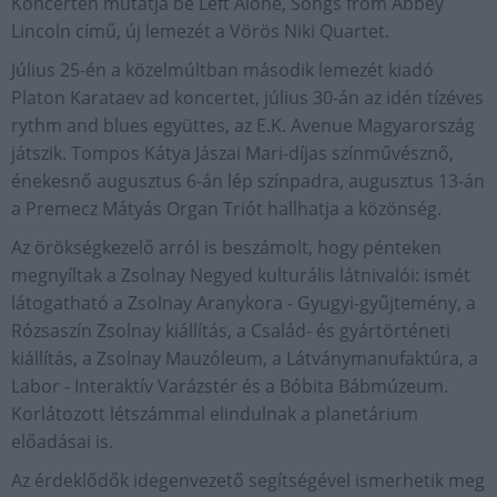
Koncerten mutatja be Left Alone, Songs from Abbey
Lincoln című, új lemezét a Vörös Niki Quartet.
Július 25-én a közelmúltban második lemezét kiadó
Platon Karataev ad koncertet, július 30-án az idén tízéves
rythm and blues együttes, az E.K. Avenue Magyarország
játszik. Tompos Kátya Jászai Mari-díjas színművésznő,
énekesnő augusztus 6-án lép színpadra, augusztus 13-án
a Premecz Mátyás Organ Triót hallhatja a közönség.
Az örökségkezelő arról is beszámolt, hogy pénteken
megnyíltak a Zsolnay Negyed kulturális látnivalói: ismét
látogatható a Zsolnay Aranykora - Gyugyi-gyűjtemény, a
Rózsaszín Zsolnay kiállítás, a Család- és gyártörténeti
kiállítás, a Zsolnay Mauzóleum, a Látványmanufaktúra, a
Labor - Interaktív Varázstér és a Bóbita Bábmúzeum.
Korlátozott létszámmal elindulnak a planetárium
előadásai is.
Az érdeklődők idegenvezető segítségével ismerhetik meg