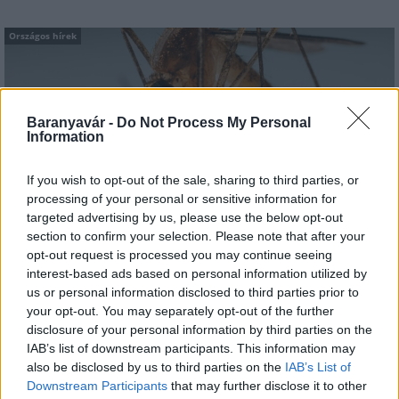
Országos hírek
Baranyavár -
Do Not Process My Personal
Information
If you wish to opt-out of the sale, sharing to third parties, or
A lakosságra is fontos szerep hárul a szúnyoginvázió
processing of your personal or sensitive information for
elkerülésében
targeted advertising by us, please use the below opt-out
section to confirm your selection. Please note that after your
opt-out request is processed you may continue seeing
interest-based ads based on personal information utilized by
us or personal information disclosed to third parties prior to
your opt-out. You may separately opt-out of the further
disclosure of your personal information by third parties on the
Országos hírek
IAB’s list of downstream participants. This information may
Itt az ÉVOSZ megoldása a hőhullámok és
also be disclosed by us to third parties on the
IAB’s List of
az energiakrízis kezelésére
Downstream Participants
that may further disclose it to other