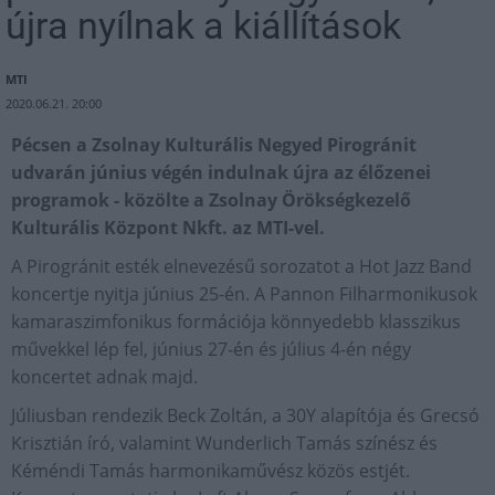
újra nyílnak a kiállítások
MTI
2020.06.21. 20:00
Pécsen a Zsolnay Kulturális Negyed Pirogránit
udvarán június végén indulnak újra az élőzenei
programok - közölte a Zsolnay Örökségkezelő
Kulturális Központ Nkft. az MTI-vel.
A Pirogránit esték elnevezésű sorozatot a Hot Jazz Band
koncertje nyitja június 25-én. A Pannon Filharmonikusok
kamaraszimfonikus formációja könnyedebb klasszikus
művekkel lép fel, június 27-én és július 4-én négy
koncertet adnak majd.
Júliusban rendezik Beck Zoltán, a 30Y alapítója és Grecsó
Krisztián író, valamint Wunderlich Tamás színész és
Kéméndi Tamás harmonikaművész közös estjét.