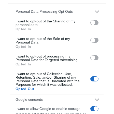
third parties.
Please note that this website/app uses one or more Google
Personal Data Processing Opt Outs
Országos hírek
services and may gather and store information including but
Miért éri meg Afrikában utat építeni?
not limited to your visit or usage behaviour. You may click to
I want to opt-out of the Sharing of my
Minden, amit a GED Afrika projektről
personal data.
grant or deny consent to Google and its third-party tags to
tudni kell
Opted In
use your data for below specified purposes in below Google
consent section.
I want to opt-out of the Sale of my
Personal Data.
Kultúra
Opted In
Kihívások labirintusában
I want to opt-out of processing my
Personal Data for Targeted Advertising.
Opted In
I want to opt-out of Collection, Use,
Országos hírek
Retention, Sale, and/or Sharing of my
Personal Data that Is Unrelated with the
Túlfogyasztás napja - július 30-ra
Purposes for which it was collected.
felhasználta az emberiség a Föld egész
Opted Out
évre elegendő erőforrásait
Google consents
Aktuális
I want to allow Google to enable storage
Open Orfű: mozgás, zene, közösség
related to advertising like cookies on web or