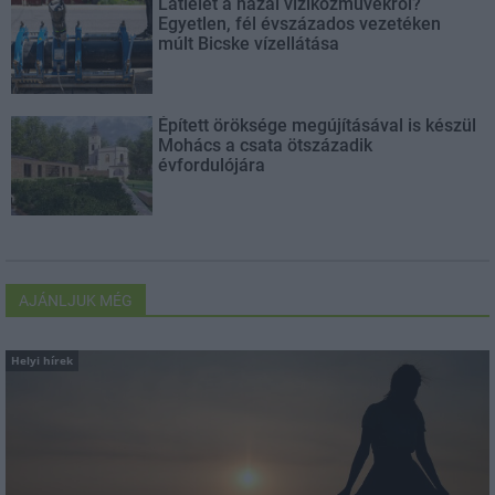
Látlelet a hazai víziközművekről?
Egyetlen, fél évszázados vezetéken
múlt Bicske vízellátása
Épített öröksége megújításával is készül
Mohács a csata ötszázadik
évfordulójára
AJÁNLJUK MÉG
Helyi hírek