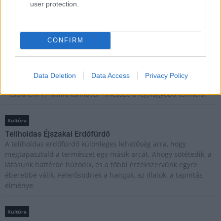
user protection.
Brandnyúl mini disco
Ilyen még nem volt: most a gyerkőcök bulizhatnak a Káptalan
Kertben!
CONFIRM
Helyi hírek
Beindult az őszibarackszezon, szeptemberig élvezhetjük
Data Deletion
Data Access
Privacy Policy
A világon évente mintegy 25 millió tonna őszibarack terem, Kína
- csaknem 17 millió tonnával - messze a legnagyobb termelő.
Kultúra
Teliholdas Éjszakai Erdőfürdő
A teliholdas erdőfürdő különleges lehetőség arra, hogy
megtapasztald a természet egy másik arcát. Ahogy sötétedik, a
látásunk háttérbe húzódik, és a többi érzékszervünk egyre
éberebbé válik. Felerősödnek a hangok, az illatok, a tapintás
élménye.
Kultúra