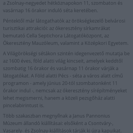
a Zsolnay-negyedet hétköznapokon 11, szombaton és
vasárnap 16 órakor induló séta keretében.
Péntektől már látogathatók az örökségkezelő belvárosi
turisztikai attrakciói: az ókeresztény sírkamrákat
bemutató Cella Septichora Látogatóközpont, az
Ókeresztény Mauzóleum, valamint a Középkori Egyetem.
A Világörökségi sétákon szintén idegenvezető mutatja be
az 1600 éves, föld alatti világ kincseit, amelyek keddtől
szombatig 16 órakor és vasárnap 11 órakor várják a
látogatókat. A Föld alatti Pécs - séta a város alatt című
programon - amely június 20-tól szombatonként 11
órakor indul -, nemcsak az ókeresztény sírépítményeket
lehet megismerni, hanem a közeli pezsgőház alatti
pincelabirintust is.
Több szakaszban megnyílnak a Janus Pannonius
Múzeum állandó kiállításai: elsőként a Csontváry-,
Vasarely- és Zsolnay-kiállítások tárják ki újra kapuikat.