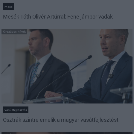
mese
Mesék Tóth Olivér Artúrral: Fene jámbor vadak
Országos hírek
vasútfejlesztés
Osztrák szintre emelik a magyar vasútfejlesztést