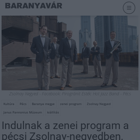
Zsolnay Negyed - Facebook: Pirogránit Esték: Hot Jazz Band - Pécs
Kultúra
Pécs
Baranya megye
zenei program
Zsolnay Negyed
Janus Pannonius Múzeum
kiállítás
Indulnak a zenei program a
pécsi Zsolnay-negyedben,