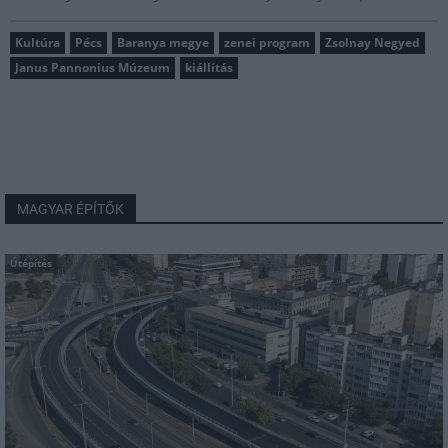
Kultúra
Pécs
Baranya megye
zenei program
Zsolnay Negyed
Janus Pannonius Múzeum
kiállítás
MAGYAR ÉPÍTŐK
Útépítés