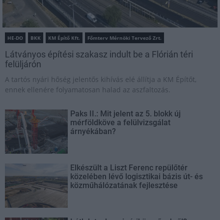
HE-DO
BKK
KM Építő Kft.
Főmterv Mérnöki Tervező Zrt.
Látványos építési szakasz indult be a Flórián téri
felüljárón
A tartós nyári hőség jelentős kihívás elé állítja a KM Építőt,
ennek ellenére folyamatosan halad az aszfaltozás.
Paks II.: Mit jelent az 5. blokk új
mérföldköve a felülvizsgálat
árnyékában?
Elkészült a Liszt Ferenc repülőtér
közelében lévő logisztikai bázis út- és
közműhálózatának fejlesztése