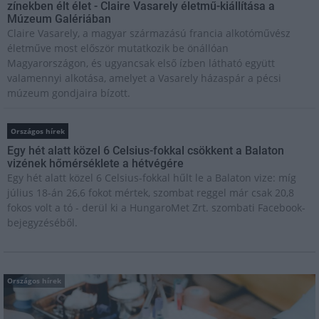
zínekben élt élet - Claire Vasarely életmű-kiállítása a
Múzeum Galériában
Claire Vasarely, a magyar származású francia alkotóművész
életműve most először mutatkozik be önállóan
Magyarországon, és ugyancsak első ízben látható együtt
valamennyi alkotása, amelyet a Vasarely házaspár a pécsi
múzeum gondjaira bízott.
Országos hírek
Egy hét alatt közel 6 Celsius-fokkal csökkent a Balaton
vizének hőmérséklete a hétvégére
Egy hét alatt közel 6 Celsius-fokkal hűlt le a Balaton vize: míg
július 18-án 26,6 fokot mértek, szombat reggel már csak 20,8
fokos volt a tó - derül ki a HungaroMet Zrt. szombati Facebook-
bejegyzéséből.
Országos hírek