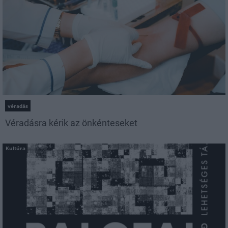
véradás
Véradásra kérik az önkénteseket
Kultúra