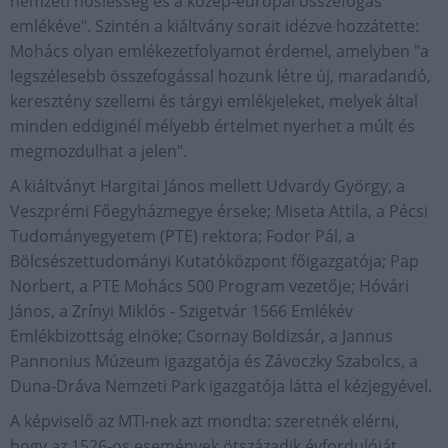
nemzeti hősiesség és a közép-európai összefogás
emlékéve". Szintén a kiáltvány sorait idézve hozzátette:
Mohács olyan emlékezetfolyamot érdemel, amelyben "a
legszélesebb összefogással hozunk létre új, maradandó,
keresztény szellemi és tárgyi emlékjeleket, melyek által
minden eddiginél mélyebb értelmet nyerhet a múlt és
megmozdulhat a jelen".
A kiáltványt Hargitai János mellett Udvardy György, a
Veszprémi Főegyházmegye érseke; Miseta Attila, a Pécsi
Tudományegyetem (PTE) rektora; Fodor Pál, a
Bölcsészettudományi Kutatóközpont főigazgatója; Pap
Norbert, a PTE Mohács 500 Program vezetője; Hóvári
János, a Zrínyi Miklós - Szigetvár 1566 Emlékév
Emlékbizottság elnöke; Csornay Boldizsár, a Jannus
Pannonius Múzeum igazgatója és Závoczky Szabolcs, a
Duna-Dráva Nemzeti Park igazgatója látta el kézjegyével.
A képviselő az MTI-nek azt mondta: szeretnék elérni,
hogy az 1526-os események ötszázadik évfordulóját