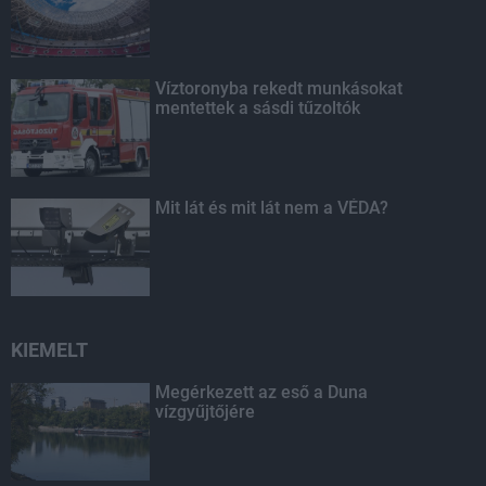
Víztoronyba rekedt munkásokat
mentettek a sásdi tűzoltók
Mit lát és mit lát nem a VÉDA?
KIEMELT
Megérkezett az eső a Duna
vízgyűjtőjére