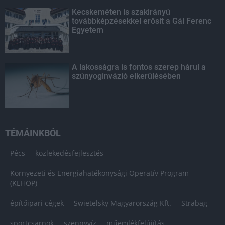
Kecskeméten is szakirányú
továbbképzésekkel erősít a Gál Ferenc
Egyetem
A lakosságra is fontos szerep hárul a
szúnyoginvázió elkerülésében
TÉMÁINKBÓL
Pécs
közlekedésfejlesztés
Környezeti és Energiahatékonysági Operatív Program
(KEHOP)
építőipari cégek
Swietelsky Magyarország Kft.
Strabag
sportcsarnok
szennyvíz
műemlékfelújítás