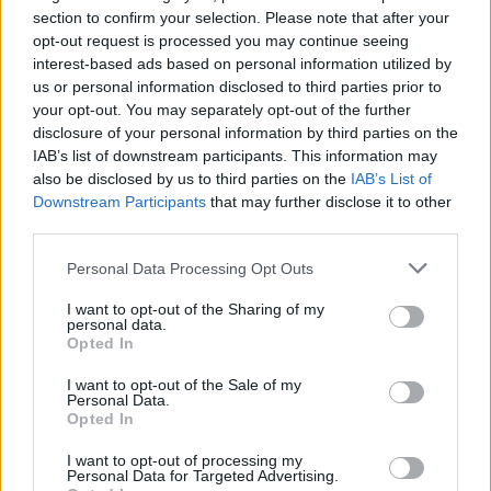
section to confirm your selection. Please note that after your
opt-out request is processed you may continue seeing
Országos hírek
interest-based ads based on personal information utilized by
us or personal information disclosed to third parties prior to
your opt-out. You may separately opt-out of the further
disclosure of your personal information by third parties on the
IAB’s list of downstream participants. This information may
also be disclosed by us to third parties on the
IAB’s List of
Downstream Participants
that may further disclose it to other
third parties.
Kecskeméten is szakirányú továbbképzésekkel erősít a
Gál Ferenc Egyetem
Please note that this website/app uses one or more Google
Personal Data Processing Opt Outs
services and may gather and store information including but
not limited to your visit or usage behaviour. You may click to
I want to opt-out of the Sharing of my
personal data.
grant or deny consent to Google and its third-party tags to
Opted In
use your data for below specified purposes in below Google
consent section.
I want to opt-out of the Sale of my
Personal Data.
Opted In
Országos hírek
A lakosságra is fontos szerep hárul a
I want to opt-out of processing my
szúnyoginvázió elkerülésében
Personal Data for Targeted Advertising.