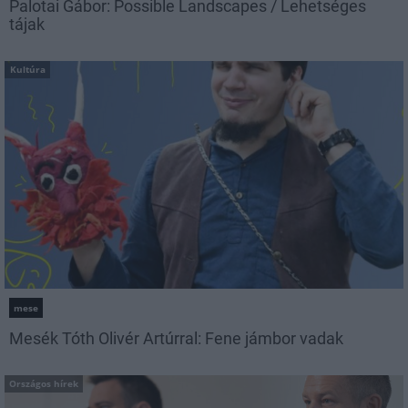
Palotai Gábor: Possible Landscapes / Lehetséges
tájak
Kultúra
mese
Mesék Tóth Olivér Artúrral: Fene jámbor vadak
Országos hírek