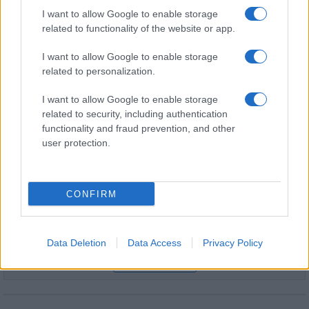
Túlfogyasztás napja - július 30-ra
I want to allow Google to enable storage
felhasználta az emberiség a Föld egész
évre elegendő erőforrásait
related to functionality of the website or app.
I want to allow Google to enable storage
related to personalization.
HÍRLEVÉL
I want to allow Google to enable storage
related to security, including authentication
Név
functionality and fraud prevention, and other
user protection.
E-mail cím
CONFIRM
Feliratkozom a hírlevélre és elfogadom az
adatvédelmi
szabályzatot!
Data Deletion
Data Access
Privacy Policy
FELIRATKOZÁS