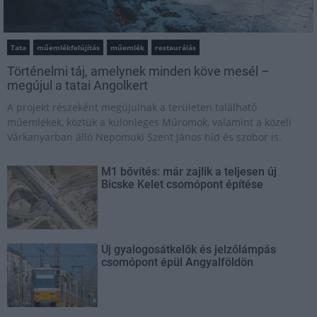
Tata
műemlékfelújítás
műemlék
restaurálás
Történelmi táj, amelynek minden köve mesél –
megújul a tatai Angolkert
A projekt részeként megújulnak a területen található
műemlékek, köztük a különleges Műromok, valamint a közeli
Várkanyarban álló Nepomuki Szent János híd és szobor is.
M1 bővítés: már zajlik a teljesen új
Bicske Kelet csomópont építése
Új gyalogosátkelők és jelzőlámpás
csomópont épül Angyalföldön