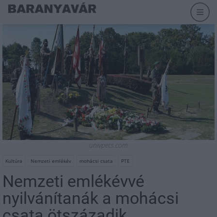
univpecs.com
Kultúra
Nemzeti emlékév
mohácsi csata
PTE
Nemzeti emlékévvé
nyilvánítanák a mohácsi
csata ötszázadik