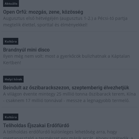
Aktuális
Open Orfű: mozgás, zene, közösség
Augusztus első hétvégéjén (augusztus 1-2.) a Pécsi-tó partja
megtelik élettel, sporttal és élményekkel!
Kultúra
Brandnyúl mini disco
Ilyen még nem volt: most a gyerkőcök bulizhatnak a Káptalan
Kertben!
Helyi hírek
Beindult az őszibarackszezon, szeptemberig élvezhetjük
A világon évente mintegy 25 millió tonna őszibarack terem, Kína
- csaknem 17 millió tonnával - messze a legnagyobb termelő.
Kultúra
Teliholdas Éjszakai Erdőfürdő
A teliholdas erdőfürdő különleges lehetőség arra, hogy
megtapasztald a természet egy másik arcát. Ahogy sötétedik, a