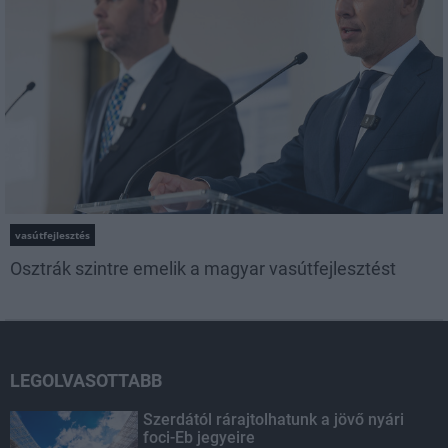
vasútfejlesztés
Osztrák szintre emelik a magyar vasútfejlesztést
LEGOLVASOTTABB
Szerdától rárajtolhatunk a jövő nyári
foci-Eb jegyeire