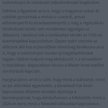
tudományos és művészeti teljesítménnyel kiegészítve.
Felhívta a figyelmet arra is, hogy a magyarok sokan és
sokfélét gondolnak a mohácsi csatáról, annak
előzményeiről és következményiről, s még a régészek és
történészek között sem mindenben egységes az
álláspont, ráadásul sok a tisztázatlan kérdés az 1526-os
eseményekkel kapcsolatban. Éppen ezért szerinte az
előttünk álló hat esztendőben lehetőség kínálkozna arra
is, hogy a tudományos munka új megállapításokat
tegyen, többet tudjunk meg Mohácsról, s a társadalom
is tisztábban, alaposabban lásson a félezer évvel ezelőtti
sorsforduló kapcsán.
Hargitai János arról is szólt, hogy mind a kiáltványt, mind
az azt aláírókkal egyeztetett, a következő hat évvel
kapcsolatos előzetes terveket eljuttatja a
kormányzatnak, hogy elindulhasson a felkészülés mind a
2026-os évre, mind a felvezető időszakkal kapcsolatos