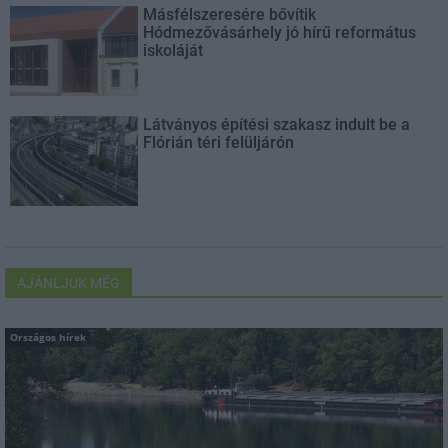
Másfélszeresére bővítik
Hódmezővásárhely jó hírű református
iskoláját
Látványos építési szakasz indult be a
Flórián téri felüljárón
AJÁNLJUK MÉG
Országos hírek