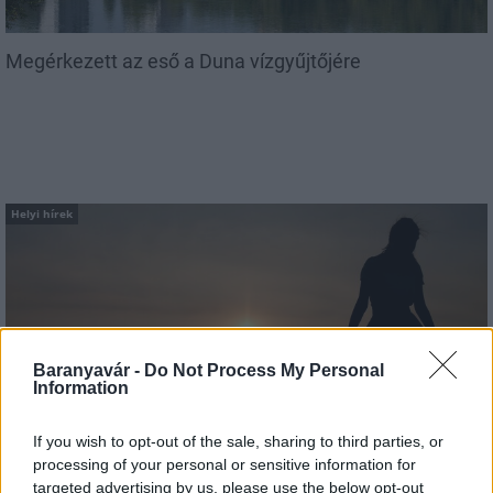
Megérkezett az eső a Duna vízgyűjtőjére
Helyi hírek
Baranyavár -
Do Not Process My Personal
Information
Amire többmillióan vártunk: szombattól másodfokúra
csökken a riasztás
If you wish to opt-out of the sale, sharing to third parties, or
processing of your personal or sensitive information for
targeted advertising by us, please use the below opt-out