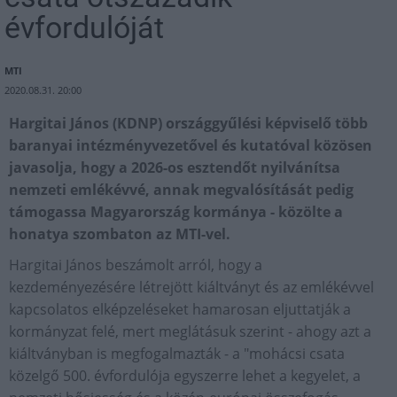
évfordulóját
MTI
2020.08.31. 20:00
Hargitai János (KDNP) országgyűlési képviselő több
baranyai intézményvezetővel és kutatóval közösen
javasolja, hogy a 2026-os esztendőt nyilvánítsa
nemzeti emlékévvé, annak megvalósítását pedig
támogassa Magyarország kormánya - közölte a
honatya szombaton az MTI-vel.
Hargitai János beszámolt arról, hogy a
kezdeményezésére létrejött kiáltványt és az emlékévvel
kapcsolatos elképzeléseket hamarosan eljuttatják a
kormányzat felé, mert meglátásuk szerint - ahogy azt a
kiáltványban is megfogalmazták - a "mohácsi csata
közelgő 500. évfordulója egyszerre lehet a kegyelet, a