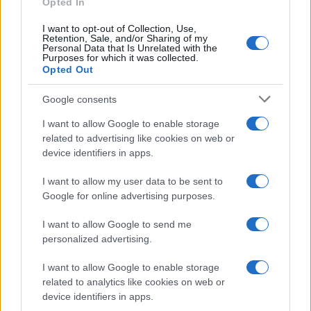
Opted In
I want to opt-out of Collection, Use,
Retention, Sale, and/or Sharing of my
Országos hírek
Personal Data that Is Unrelated with the
Purposes for which it was collected.
Itt az ÉVOSZ megoldása a hőhullámok és
Opted Out
az energiakrízis kezelésére
Google consents
I want to allow Google to enable storage
Országos hírek
related to advertising like cookies on web or
Miért éri meg Afrikában utat építeni?
device identifiers in apps.
Minden, amit a GED Afrika projektről
tudni kell
I want to allow my user data to be sent to
Google for online advertising purposes.
Kultúra
I want to allow Google to send me
Kihívások labirintusában
personalized advertising.
I want to allow Google to enable storage
related to analytics like cookies on web or
device identifiers in apps.
Országos hírek