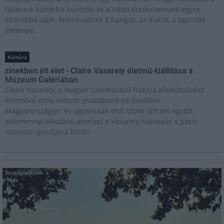
látásunk háttérbe húzódik, és a többi érzékszervünk egyre
éberebbé válik. Felerősödnek a hangok, az illatok, a tapintás
élménye.
Kultúra
zínekben élt élet - Claire Vasarely életmű-kiállítása a
Múzeum Galériában
Claire Vasarely, a magyar származású francia alkotóművész
életműve most először mutatkozik be önállóan
Magyarországon, és ugyancsak első ízben látható együtt
valamennyi alkotása, amelyet a Vasarely házaspár a pécsi
múzeum gondjaira bízott.
Országos hírek