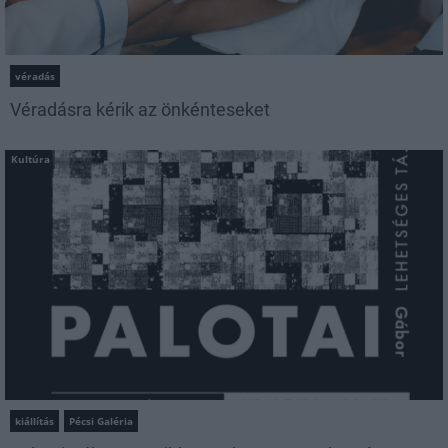
véradás
Véradásra kérik az önkénteseket
Kultúra
kiállítás
Pécsi Galéria