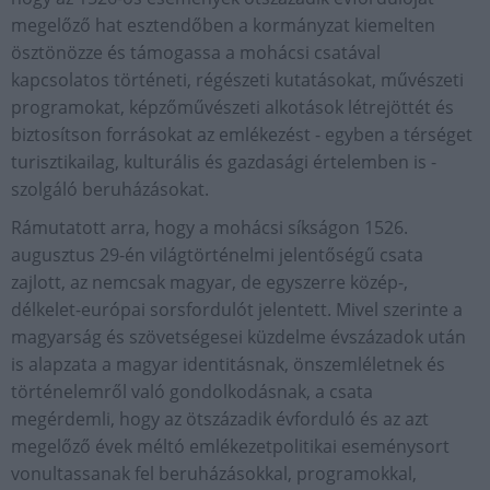
megelőző hat esztendőben a kormányzat kiemelten
ösztönözze és támogassa a mohácsi csatával
kapcsolatos történeti, régészeti kutatásokat, művészeti
programokat, képzőművészeti alkotások létrejöttét és
biztosítson forrásokat az emlékezést - egyben a térséget
turisztikailag, kulturális és gazdasági értelemben is -
szolgáló beruházásokat.
Rámutatott arra, hogy a mohácsi síkságon 1526.
augusztus 29-én világtörténelmi jelentőségű csata
zajlott, az nemcsak magyar, de egyszerre közép-,
délkelet-európai sorsfordulót jelentett. Mivel szerinte a
magyarság és szövetségesei küzdelme évszázadok után
is alapzata a magyar identitásnak, önszemléletnek és
történelemről való gondolkodásnak, a csata
megérdemli, hogy az ötszázadik évforduló és az azt
megelőző évek méltó emlékezetpolitikai eseménysort
vonultassanak fel beruházásokkal, programokkal,