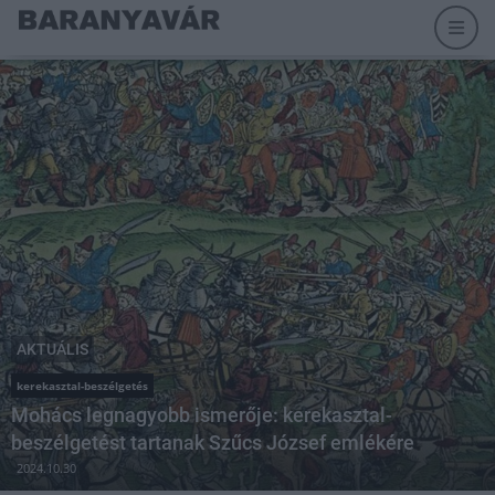
AKTUÁLIS
kerekasztal-beszélgetés
Mohács legnagyobb ismerője: kerekasztal-
beszélgetést tartanak Szűcs József emlékére
2024.10.30