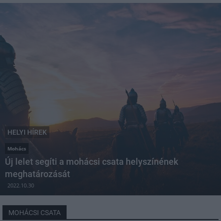
HELYI HÍREK
Mohács
Új lelet segíti a mohácsi csata helyszínének
meghatározását
2022.10.30
MOHÁCSI CSATA