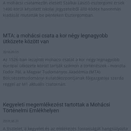
A mohácsi csatamezőn elesett Szalkai László esztergomi érsek
1490 körül készített iskolai jegyzeteiből álló kódex hasonmás
kiadását mutatták be pénteken Esztergomban.
MTA: a mohácsi csata a kor négy legnagyobb
ütközete között van
2018.09.05
Az 1526-ban lezajlott mohácsi csatát a kor négy legnagyobb
európai ütközete között tartják számon a történészek - mondta
Fodor Pál, a Magyar Tudományos Akadémia (MTA)
Bölcsészettudományi Kutatóközpontjának főigazgatója szerda
reggel az M1 aktuális csatornán.
Kegyeleti megemlékezést tartottak a Mohácsi
Történelmi Emlékhelyen
2018.08.31
A tisztelet, a kegyelet és az emlékezés fontosságát hangsúlyozta