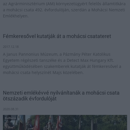
az Agrárminisztérium (AM) környezetügyért felelős államtitkára
a mohácsi csata 492. évfordulóján, szerdán a Mohácsi Nemzeti
Emlékhelyen.
Fémkeresővel kutatják át a mohácsi csatateret
2017.12.18
A Janus Pannonius Múzeum, a Pázmány Péter Katolikus
Egyetem régészeti tanszéke és a Detect Max Hungary Kft.
együttműködésében szakemberek kutatják át fémkeresővel a
mohácsi csata helyszínét Majs közelében.
Nemzeti emlékévvé nyilvánítanák a mohácsi csata
ötszázadik évfordulóját
2020.08.31
Kultúra