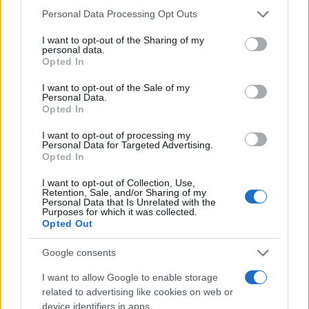
Aktuális
Please note that this website/app uses one or more Google
Personal Data Processing Opt Outs
services and may gather and store information including but
not limited to your visit or usage behaviour. You may click to
I want to opt-out of the Sharing of my
personal data.
grant or deny consent to Google and its third-party tags to
Opted In
use your data for below specified purposes in below Google
consent section.
I want to opt-out of the Sale of my
Personal Data.
Opted In
I want to opt-out of processing my
Personal Data for Targeted Advertising.
Opted In
I want to opt-out of Collection, Use,
Az 1526-os mohácsi csatát az emlékezetben megőrződött
Retention, Sale, and/or Sharing of my
augusztus 29. helyett valójában szeptember 8-án vívhatták meg
Personal Data that Is Unrelated with the
Purposes for which it was collected.
a magyar és az oszmán seregek - számolt be erről és kutatásuk
Opted Out
más új eredményeiről is a Szigetvár melletti Szulejmán-
sírkomplexum kutatását vezető Pap Norbert, a Pécsi
Google consents
Tudományegyetem (PTE) történeti földrajz professzora az MTI-
nek.
I want to allow Google to enable storage
related to advertising like cookies on web or
device identifiers in apps.