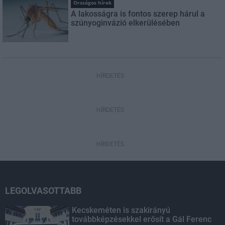
Országos hírek
A lakosságra is fontos szerep hárul a
szúnyoginvázió elkerülésében
HÍRDETÉS
HÍRDETÉS
HÍRDETÉS
LEGOLVASOTTABB
Kecskeméten is szakirányú
továbbképzésekkel erősít a Gál Ferenc