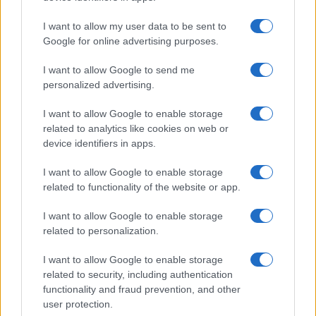
Kutatók dolgoznak a mohácsi csata feltételezett
I want to allow my user data to be sent to
helyszínén Udvar közelében
Google for online advertising purposes.
2020.04.29
I want to allow Google to send me
Kultúra
personalized advertising.
I want to allow Google to enable storage
related to analytics like cookies on web or
device identifiers in apps.
I want to allow Google to enable storage
related to functionality of the website or app.
I want to allow Google to enable storage
related to personalization.
I want to allow Google to enable storage
A Magyar Tudományos Akadémia által finanszírozott kutatáson
related to security, including authentication
a Pécsi Tudományegyetem és az MTA Bölcsészettudományi
functionality and fraud prevention, and other
Kutatóközpont munkatársai dolgoznak a mohácsi csata
user protection.
feltételezett helyszínén.