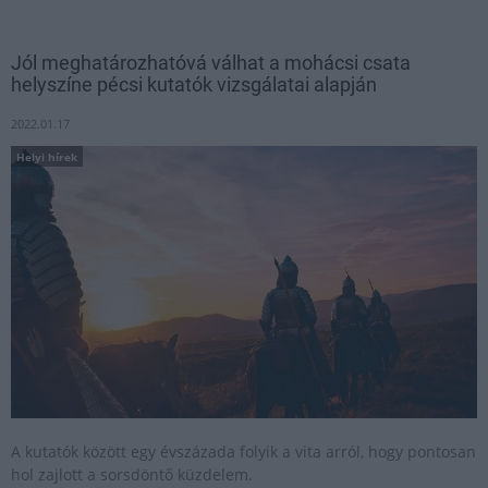
Jól meghatározhatóvá válhat a mohácsi csata
helyszíne pécsi kutatók vizsgálatai alapján
2022.01.17
Helyi hírek
A kutatók között egy évszázada folyik a vita arról, hogy pontosan
hol zajlott a sorsdöntő küzdelem.