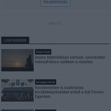
FELIRATKOZÁS
HÍRDETÉS
LEGFRISSEBB
Helyi hírek
Amire többmillióan vártunk: szombattól
másodfokúra csökken a riasztás
Országos hírek
Kecskeméten is szakirányú
továbbképzésekkel erősít a Gál Ferenc
Egyetem