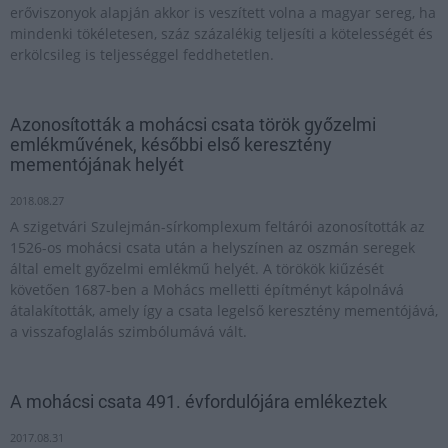
erőviszonyok alapján akkor is veszített volna a magyar sereg, ha
mindenki tökéletesen, száz százalékig teljesíti a kötelességét és
erkölcsileg is teljességgel feddhetetlen.
Azonosították a mohácsi csata török győzelmi
emlékművének, későbbi első keresztény
mementójának helyét
2018.08.27
A szigetvári Szulejmán-sírkomplexum feltárói azonosították az
1526-os mohácsi csata után a helyszínen az oszmán seregek
által emelt győzelmi emlékmű helyét. A törökök kiűzését
követően 1687-ben a Mohács melletti építményt kápolnává
átalakították, amely így a csata legelső keresztény mementójává,
a visszafoglalás szimbólumává vált.
A mohácsi csata 491. évfordulójára emlékeztek
2017.08.31