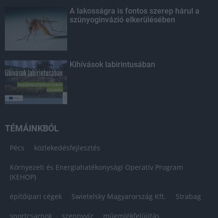
A lakosságra is fontos szerep hárul a
szúnyoginvázió elkerülésében
Kihívások labirintusában
TÉMÁINKBÓL
Pécs
közlekedésfejlesztés
Környezeti és Energiahatékonysági Operatív Program
(KEHOP)
építőipari cégek
Swietelsky Magyarország Kft.
Strabag
sportcsarnok
szennyvíz
műemlékfelújítás