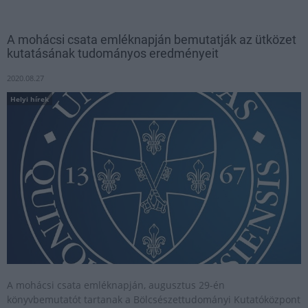
A mohácsi csata emléknapján bemutatják az ütközet
kutatásának tudományos eredményeit
2020.08.27
Helyi hírek
A mohácsi csata emléknapján, augusztus 29-én
könyvbemutatót tartanak a Bölcsészettudományi Kutatóközpont