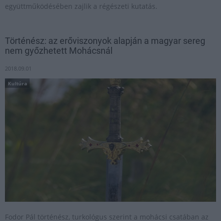
együttműködésében zajlik a régészeti kutatás.
Történész: az erőviszonyok alapján a magyar sereg
nem győzhetett Mohácsnál
2018.09.01
Kultúra
Fodor Pál történész, turkológus szerint a mohácsi csatában az