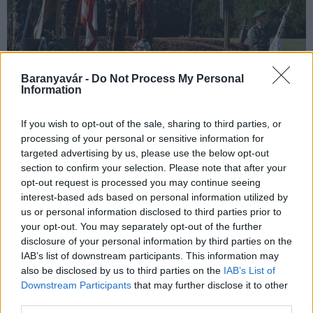
Baranyavár -
Do Not Process My Personal
Information
If you wish to opt-out of the sale, sharing to third parties, or
processing of your personal or sensitive information for
targeted advertising by us, please use the below opt-out
Hargitai János (KDNP) országgyűlési képviselő több baranyai
section to confirm your selection. Please note that after your
intézményvezetővel és kutatóval közösen javasolja, hogy a 2026-
opt-out request is processed you may continue seeing
os esztendőt nyilvánítsa nemzeti emlékévvé, annak
interest-based ads based on personal information utilized by
megvalósítását pedig támogassa Magyarország kormánya -
us or personal information disclosed to third parties prior to
közölte a honatya szombaton az MTI-vel.
your opt-out. You may separately opt-out of the further
disclosure of your personal information by third parties on the
IAB’s list of downstream participants. This information may
Új kutatási eredmények a mohácsi csata idejéről
also be disclosed by us to third parties on the
IAB’s List of
Downstream Participants
that may further disclose it to other
2020.08.24
third parties.