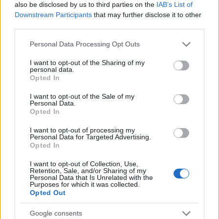
also be disclosed by us to third parties on the
IAB’s List of
Kihívások labirintusában
Downstream Participants
that may further disclose it to other
third parties.
Please note that this website/app uses one or more Google
Personal Data Processing Opt Outs
services and may gather and store information including but
Országos hírek
not limited to your visit or usage behaviour. You may click to
I want to opt-out of the Sharing of my
personal data.
Túlfogyasztás napja - július 30-ra
grant or deny consent to Google and its third-party tags to
Opted In
felhasználta az emberiség a Föld egész
use your data for below specified purposes in below Google
évre elegendő erőforrásait
consent section.
I want to opt-out of the Sale of my
Personal Data.
Opted In
I want to opt-out of processing my
HÍRLEVÉL
Personal Data for Targeted Advertising.
Opted In
Név
I want to opt-out of Collection, Use,
Retention, Sale, and/or Sharing of my
Personal Data that Is Unrelated with the
Purposes for which it was collected.
E-mail cím
Opted Out
Google consents