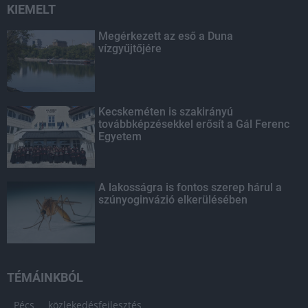
KIEMELT
Megérkezett az eső a Duna
vízgyűjtőjére
Kecskeméten is szakirányú
továbbképzésekkel erősít a Gál Ferenc
Egyetem
A lakosságra is fontos szerep hárul a
szúnyoginvázió elkerülésében
TÉMÁINKBÓL
Pécs
közlekedésfejlesztés