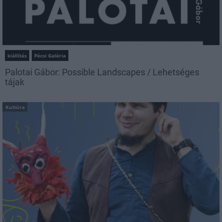
kiállítás
Pécsi Galéria
Palotai Gábor: Possible Landscapes / Lehetséges
tájak
Kultúra