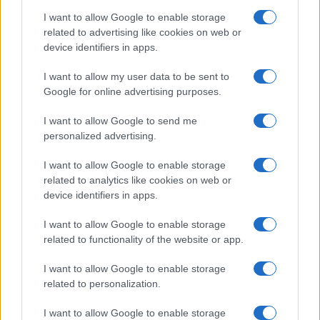
Feliratkozom a hírlevélre és elfogadom az
adatvédelmi
I want to allow Google to enable storage
szabályzatot!
related to advertising like cookies on web or
device identifiers in apps.
FELIRATKOZÁS
I want to allow my user data to be sent to
Google for online advertising purposes.
Aktuális
I want to allow Google to send me
Open Orfű: mozgás, zene, közösség
personalized advertising.
Augusztus első hétvégéjén (augusztus 1-2.) a Pécsi-tó partja
megtelik élettel, sporttal és élményekkel!
I want to allow Google to enable storage
related to analytics like cookies on web or
device identifiers in apps.
Kultúra
Brandnyúl mini disco
I want to allow Google to enable storage
Ilyen még nem volt: most a gyerkőcök bulizhatnak a Káptalan
related to functionality of the website or app.
Kertben!
I want to allow Google to enable storage
Helyi hírek
related to personalization.
Beindult az őszibarackszezon, szeptemberig élvezhetjük
I want to allow Google to enable storage
A világon évente mintegy 25 millió tonna őszibarack terem, Kína