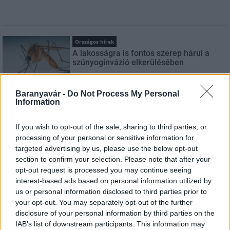
Országos hírek
A lakosságra is fontos szerep hárul a
szúnyoginvázió elkerülésében
Baranyavár -
Do Not Process My Personal
Information
Országos hírek
Itt az ÉVOSZ megoldása a hőhullámok és
az energiakrízis kezelésére
If you wish to opt-out of the sale, sharing to third parties, or
processing of your personal or sensitive information for
targeted advertising by us, please use the below opt-out
section to confirm your selection. Please note that after your
Országos hírek
opt-out request is processed you may continue seeing
Miért éri meg Afrikában utat építeni?
interest-based ads based on personal information utilized by
Minden, amit a GED Afrika projektről
us or personal information disclosed to third parties prior to
tudni kell
your opt-out. You may separately opt-out of the further
disclosure of your personal information by third parties on the
IAB’s list of downstream participants. This information may
Kultúra