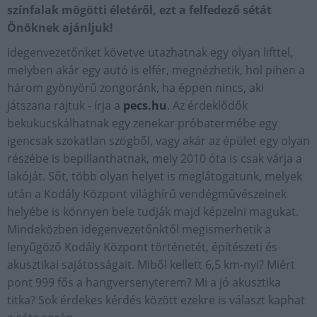
színfalak mögötti életéről, ezt a felfedező sétát
Önöknek ajánljuk!
Idegenvezetőnket követve utazhatnak egy olyan lifttel,
melyben akár egy autó is elfér, megnézhetik, hol pihen a
három gyönyörű zongoránk, ha éppen nincs, aki
játszana rajtuk - írja a
pecs.hu
. Az érdeklődők
bekukucskálhatnak egy zenekar próbatermébe egy
igencsak szokatlan szögből, vagy akár az épület egy olyan
részébe is bepillanthatnak, mely 2010 óta is csak várja a
lakóját. Sőt, több olyan helyet is meglátogatunk, melyek
után a Kodály Központ világhírű vendégművészeinek
helyébe is könnyen bele tudják majd képzelni magukat.
Mindeközben idegenvezetőnktől megismerhetik a
lenyűgöző Kodály Központ történetét, építészeti és
akusztikai sajátosságait. Miből kellett 6,5 km-nyi? Miért
pont 999 fős a hangversenyterem? Mi a jó akusztika
titka? Sok érdekes kérdés között ezekre is választ kaphat