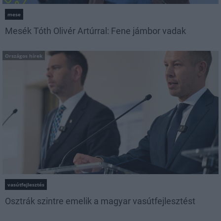
mese
Mesék Tóth Olivér Artúrral: Fene jámbor vadak
Országos hírek
vasútfejlesztés
Osztrák szintre emelik a magyar vasútfejlesztést