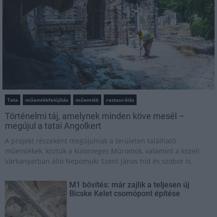
Tata
műemlékfelújítás
műemlék
restaurálás
Történelmi táj, amelynek minden köve mesél –
megújul a tatai Angolkert
A projekt részeként megújulnak a területen található
műemlékek, köztük a különleges Műromok, valamint a közeli
Várkanyarban álló Nepomuki Szent János híd és szobor is.
M1 bővítés: már zajlik a teljesen új
Bicske Kelet csomópont építése