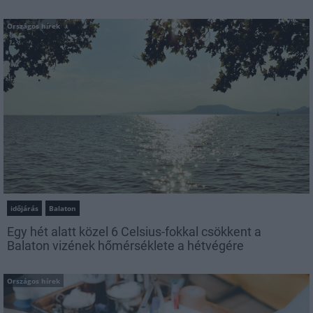
Országos hírek
időjárás
Balaton
Egy hét alatt közel 6 Celsius-fokkal csökkent a
Balaton vizének hőmérséklete a hétvégére
Országos hírek