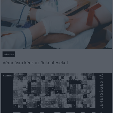
véradás
Véradásra kérik az önkénteseket
Kultúra