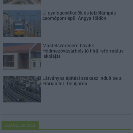
Új gyalogosátkelők és jelzőlámpás
csomópont épül Angyalföldön
Másfélszeresére bővítik
Hódmezővásárhely jó hírű református
iskoláját
Látványos építési szakasz indult be a
Flórián téri felüljárón
AJÁNLJUK MÉG