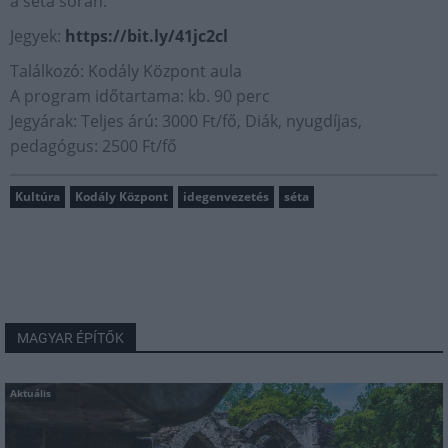
a séta során.
Jegyek:
https://bit.ly/41jc2cl
Találkozó: Kodály Központ aula
A program időtartama: kb. 90 perc
Jegyárak: Teljes árú: 3000 Ft/fő, Diák, nyugdíjas,
pedagógus: 2500 Ft/fő
Kultúra
Kodály Központ
idegenvezetés
séta
MAGYAR ÉPÍTŐK
Aktuális