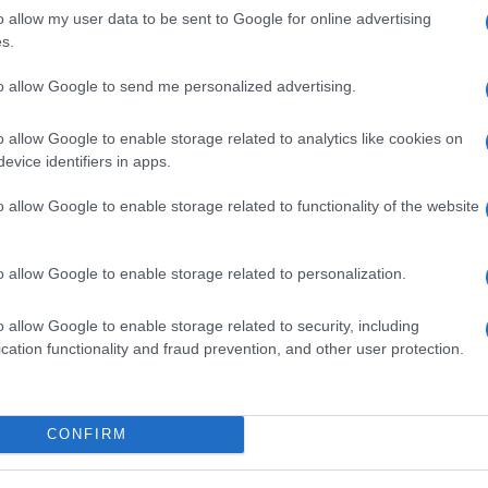
id
o allow my user data to be sent to Google for online advertising
Új gyalogosátkelők és jelzőlámpás
s.
Eg
csomópont épül Angyalföldön
B
to allow Google to send me personalized advertising.
O
o allow Google to enable storage related to analytics like cookies on
Másfélszeresére bővítik
evice identifiers in apps.
Hódmezővásárhely jó hírű
református iskoláját
o allow Google to enable storage related to functionality of the website
o allow Google to enable storage related to personalization.
Látványos építési szakasz indult
be a Flórián téri felüljárón
o allow Google to enable storage related to security, including
cation functionality and fraud prevention, and other user protection.
t
v
Paks II.: Mit jelent az 5. blokk új
mérföldköve a felülvizsgálat
V
árnyékában?
CONFIRM
K