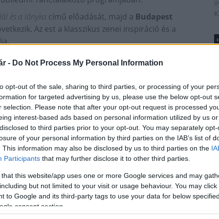
I
K
lál és a lányka
című előadását, majd a
Budapest
etkezik. Az est a klasszikus zenei inspiráció és a
ja.
H
B
es
érkezik a Nagyszínházba
Gyökerek és szárnyak
című
é
r -
Do Not Process My Personal Information
apcsolatát állítja középpontba. Ugyanezen az estén a
A
anzDanz:
Hermész
, valamint a
PB2 Company:
Egy
t
to opt-out of the sale, sharing to third parties, or processing of your per
l
különleges csemege
Tókos Attila
Érdemes művész
formation for targeted advertising by us, please use the below opt-out s
ssuth- és Liszt-díjas Érdemes művész, Prima-díjas
r selection. Please note that after your opt-out request is processed y
eing interest-based ads based on personal information utilized by us or
 táncelőadás a művésznő főszereplésével.
disclosed to third parties prior to your opt-out. You may separately opt-
T
r Noémi Tellabor:
Magam adom
című előadása és
losure of your personal information by third parties on the IAB’s list of
A
a programban. Az est középpontjában az emberi
. This information may also be disclosed by us to third parties on the
IA
m
Participants
that may further disclose it to other third parties.
i állnak. A
Magam adom
a
QUIMBY
dalaira készült.
s
é
 that this website/app uses one or more Google services and may gath
rsedance – Fodor Zoltán Társulat:
Egy bolyongó lélek
h
including but not limited to your visit or usage behaviour. You may click 
Elveszett Egész
című produkcióját láthatja a közönség.
 to Google and its third-party tags to use your data for below specifi
dor Teremben
Lőrinc Katalin és Fehér Ferenc
mutatja
ogle consent section.
hagyó formanyelvével és különleges színpadi