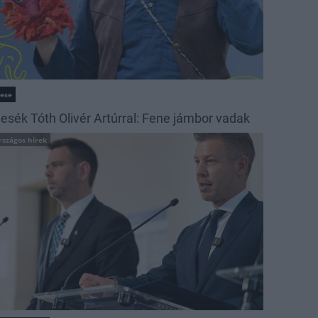
ese
esék Tóth Olivér Artúrral: Fene jámbor vadak
rszágos hírek