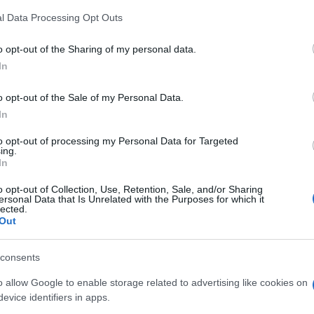
z
M
l Data Processing Opt Outs
C
Tér a Színház téren
Papp Viktor
vezetésével, ennek
a
o opt-out of the Sharing of my personal data.
apján tájékozódhatnak.
ö
In
l
alett és a Pécsi Nemzeti Színház
h
eti Kulturális Alap és a Kulturális és Innovációs
o opt-out of the Sale of my Personal Data.
In
nline jegyvásárlás 2026. június 13-
to opt-out of processing my Personal Data for Targeted
O
ing.
z Jegypénztárában 2026. augusztus 26-án 10.00
In
o opt-out of Collection, Use, Retention, Sale, and/or Sharing
ersonal Data that Is Unrelated with the Purposes for which it
zetközi Tánctalálkozó
lected.
Out
consents
o allow Google to enable storage related to advertising like cookies on
evice identifiers in apps.