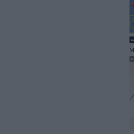
m
M
O