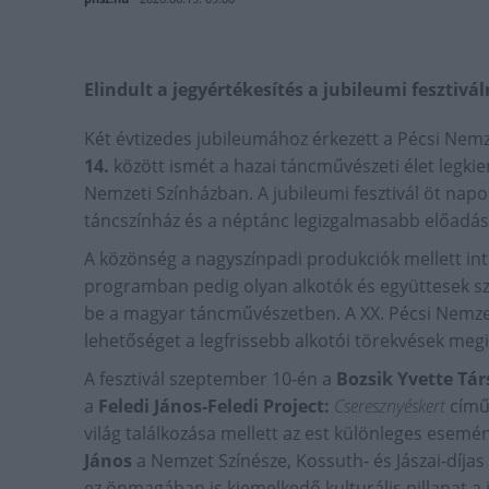
Elindult a jegyértékesítés a jubileumi fesztivál
Két évtizedes jubileumához érkezett a Pécsi Nemz
14.
között ismét a hazai táncművészeti élet legkie
Nemzeti Színházban. A jubileumi fesztivál öt napon
táncszínház és a néptánc legizgalmasabb előadása
A közönség a nagyszínpadi produkciók mellett int
programban pedig olyan alkotók és együttesek s
be a magyar táncművészetben. A XX. Pécsi Nemze
lehetőséget a legfrissebb alkotói törekvések me
A fesztivál szeptember 10-én a
Bozsik Yvette Tár
a
Feledi János-Feledi Project:
Cseresznyéskert
című 
világ találkozása mellett az est különleges esemé
János
a Nemzet Színésze, Kossuth- és Jászai-díjas
ez önmagában is kiemelkedő kulturális pillanat a