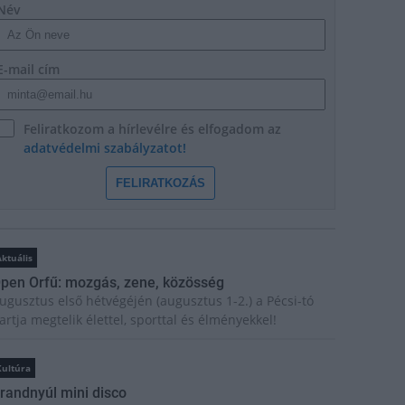
Név
E-mail cím
Feliratkozom a hírlevélre és elfogadom az
adatvédelmi szabályzatot!
FELIRATKOZÁS
ktuális
pen Orfű: mozgás, zene, közösség
ugusztus első hétvégéjén (augusztus 1-2.) a Pécsi-tó
artja megtelik élettel, sporttal és élményekkel!
Kultúra
randnyúl mini disco