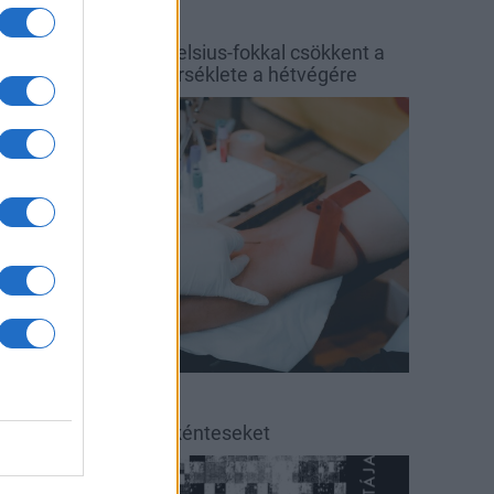
őjárás
Balaton
y hét alatt közel 6 Celsius-fokkal csökkent a
alaton vizének hőmérséklete a hétvégére
rszágos hírek
éradás
éradásra kérik az önkénteseket
ultúra