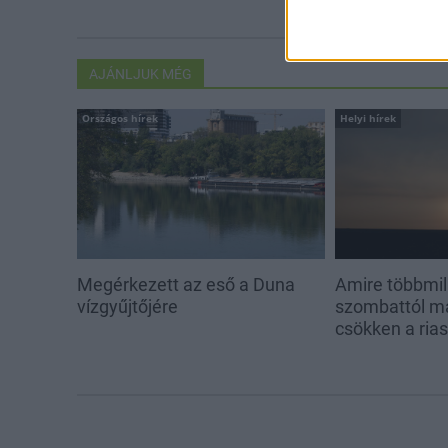
AJÁNLJUK MÉG
Országos hírek
Helyi hírek
Megérkezett az eső a Duna
Amire többmill
vízgyűjtőjére
szombattól m
csökken a ria