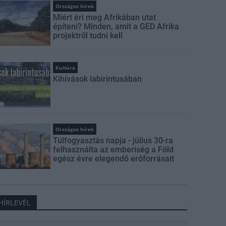
Országos hírek
Miért éri meg Afrikában utat
építeni? Minden, amit a GED Afrika
projektről tudni kell
Kultúra
Kihívások labirintusában
Országos hírek
Túlfogyasztás napja - július 30-ra
felhasználta az emberiség a Föld
egész évre elegendő erőforrásait
HÍRLEVÉL