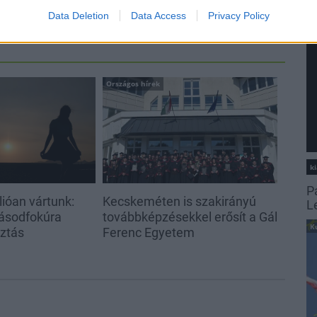
Data Deletion
Data Access
Privacy Policy
Országos hírek
ki
P
ióan vártunk:
Kecskeméten is szakirányú
L
ásodfokúra
továbbképzésekkel erősít a Gál
K
sztás
Ferenc Egyetem