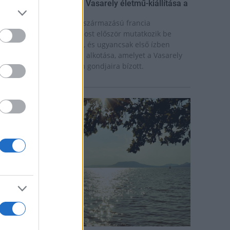
ínekben élt élet - Claire Vasarely életmű-kiállítása a
úzeum Galériában
laire Vasarely, a magyar származású francia
lkotóművész életműve most először mutatkozik be
nállóan Magyarországon, és ugyancsak első ízben
átható együtt valamennyi alkotása, amelyet a Vasarely
ázaspár a pécsi múzeum gondjaira bízott.
rszágos hírek