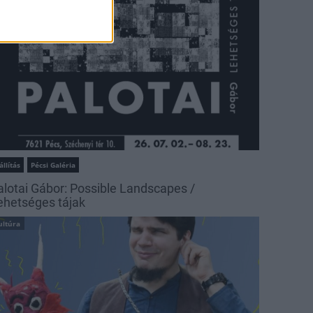
állítás
Pécsi Galéria
alotai Gábor: Possible Landscapes /
ehetséges tájak
ultúra