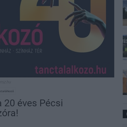
nsz.hu
ctalálkozó
 20 éves Pécsi
zóra!