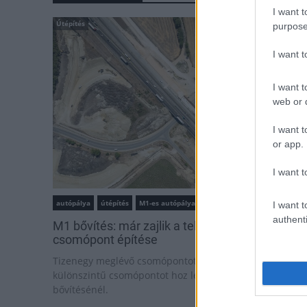
I want t
Útépítés
purpose
I want 
I want t
web or d
I want t
or app.
I want t
autópálya
útépítés
M1-es autópálya
Bicske
I want t
authenti
M1 bővítés: már zajlik a teljesen új Bicske Kele
csomópont építése
Tizenegy meglévő csomópontot korszerűsít és négy új,
különszintű csomópontot hoz létre az MKIF az M1-es
bővítésénél.