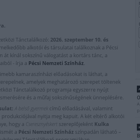
ra.
etközi Tánctalálkozó:
2026. szeptember 10. és
melkedőbb alkotói és társulatai találkoznak a Pécsi
 át kínál sokszínű válogatást a kortárs tánc, a
iból - írja a
Pécsi Nemzeti Színház
.
imebb kamaraszínházi előadásokat is láthat, a
zerepelnek, amelyek meghatározó szerepet töltenek
tközi Tánctalálkozó programja egyszerre nyújt
A
gismerésére és a műfaj sokszínűségének ünneplésére.
O
A
sulat:
A belső gyermek
című előadásával, valamint
p
produkciójával nyitja meg kapuit. A két eltérő alkotói
nye, hogy a
Cseresznyéskert
szereplőjeként
Kulka
 ismét a
Pécsi Nemzeti Színház
színpadán látható –
B
 jubileumi Tánctalálkozó programjában.