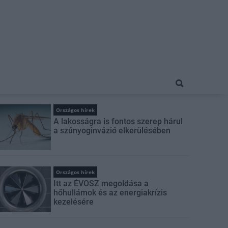
Országos hírek
A lakosságra is fontos szerep hárul
a szúnyoginvázió elkerülésében
Országos hírek
Itt az ÉVOSZ megoldása a
hőhullámok és az energiakrízis
kezelésére