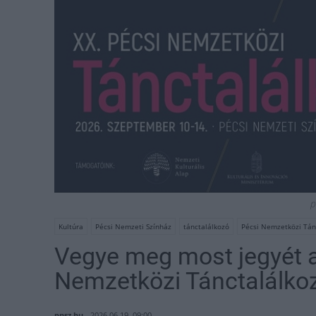
p
Kultúra
Pécsi Nemzeti Színház
tánctalálkozó
Pécsi Nemzetközi Tán
Vegye meg most jegyét a
Nemzetközi Tánctalálko
pnsz.hu
2026.06.19. 09:00