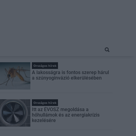
Országos hírek
A lakosságra is fontos szerep hárul
a szúnyoginvázió elkerülésében
Országos hírek
Itt az ÉVOSZ megoldása a
hőhullámok és az energiakrízis
kezelésére