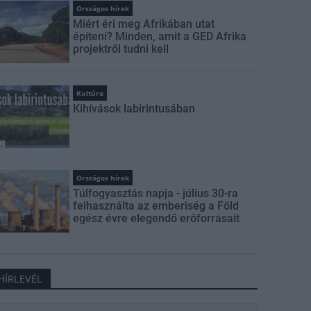
Országos hírek
Miért éri meg Afrikában utat
építeni? Minden, amit a GED Afrika
projektről tudni kell
Kultúra
Kihívások labirintusában
Országos hírek
Túlfogyasztás napja - július 30-ra
felhasználta az emberiség a Föld
egész évre elegendő erőforrásait
HÍRLEVÉL