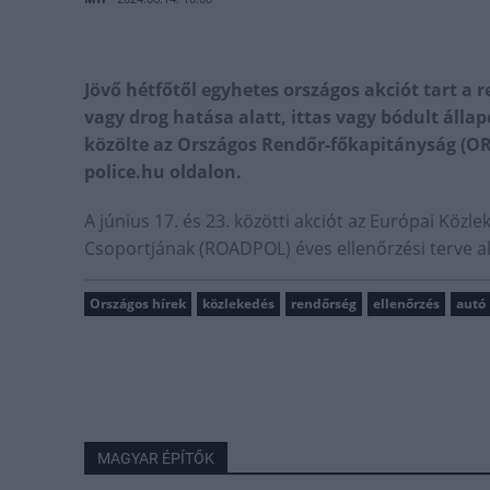
Jövő hétfőtől egyhetes országos akciót tart a 
vagy drog hatása alatt, ittas vagy bódult áll
közölte az Országos Rendőr-főkapitányság (O
police.hu oldalon.
A június 17. és 23. közötti akciót az Európai Köz
Csoportjának (ROADPOL) éves ellenőrzési terve al
Országos hírek
közlekedés
rendőrség
ellenőrzés
autó
MAGYAR ÉPÍTŐK