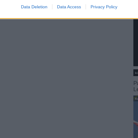
Data Deletion
Data Access
Privacy Policy
ki
P
L
K