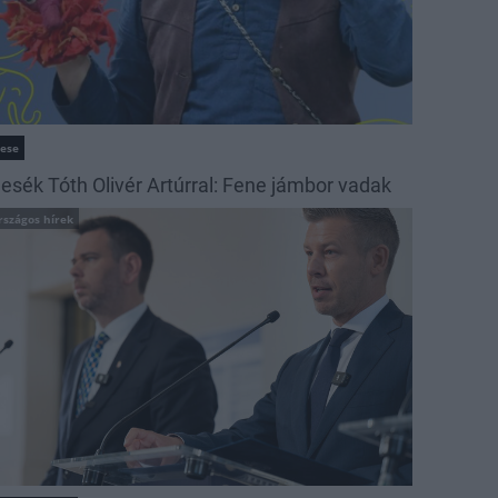
ese
esék Tóth Olivér Artúrral: Fene jámbor vadak
rszágos hírek