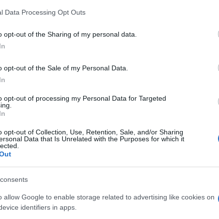
z
M
l Data Processing Opt Outs
C
a
o opt-out of the Sharing of my personal data.
ö
In
Országos hírek
l
h
o opt-out of the Sale of my Personal Data.
In
to opt-out of processing my Personal Data for Targeted
O
ing.
In
ióan vártunk:
Kecskeméten is szakirányú
o opt-out of Collection, Use, Retention, Sale, and/or Sharing
ersonal Data that Is Unrelated with the Purposes for which it
ásodfokúra
továbbképzésekkel erősít a Gál
lected.
sztás
Ferenc Egyetem
Out
consents
o allow Google to enable storage related to advertising like cookies on
evice identifiers in apps.