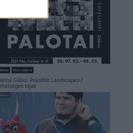
állítás
Pécsi Galéria
alotai Gábor: Possible Landscapes /
ehetséges tájak
ultúra