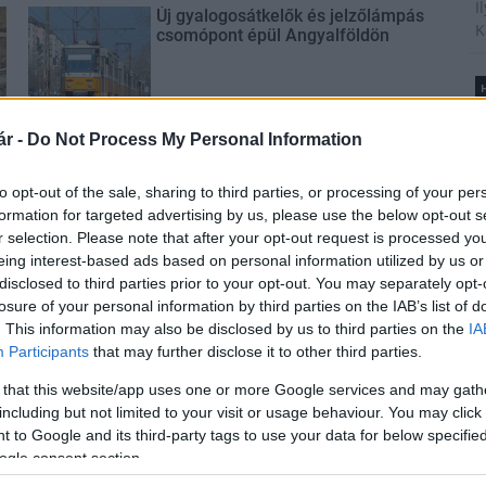
I
Új gyalogosátkelők és jelzőlámpás
K
csomópont épül Angyalföldön
H
B
Másfélszeresére bővítik
é
r -
Do Not Process My Personal Information
Hódmezővásárhely jó hírű
A
református iskoláját
t
to opt-out of the sale, sharing to third parties, or processing of your per
l
formation for targeted advertising by us, please use the below opt-out s
r selection. Please note that after your opt-out request is processed y
Látványos építési szakasz indult
eing interest-based ads based on personal information utilized by us or
be a Flórián téri felüljárón
disclosed to third parties prior to your opt-out. You may separately opt-
T
losure of your personal information by third parties on the IAB’s list of
A
. This information may also be disclosed by us to third parties on the
IA
t
m
Participants
that may further disclose it to other third parties.
s
Paks II.: Mit jelent az 5. blokk új
é
 that this website/app uses one or more Google services and may gath
mérföldköve a felülvizsgálat
h
árnyékában?
including but not limited to your visit or usage behaviour. You may click 
 to Google and its third-party tags to use your data for below specifi
ogle consent section.