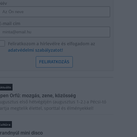
Név
E-mail cím
Feliratkozom a hírlevélre és elfogadom az
adatvédelmi szabályzatot!
FELIRATKOZÁS
ktuális
pen Orfű: mozgás, zene, közösség
ugusztus első hétvégéjén (augusztus 1-2.) a Pécsi-tó
artja megtelik élettel, sporttal és élményekkel!
Kultúra
randnyúl mini disco