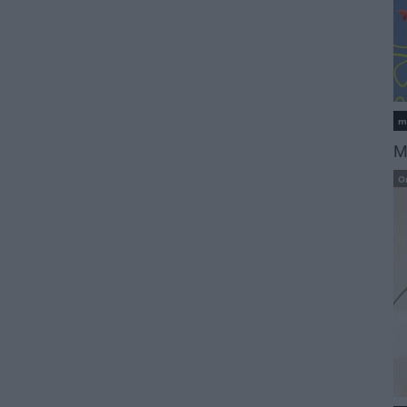
m
M
O