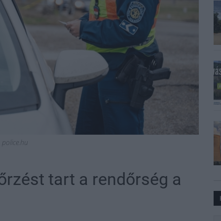
 police.hu
rzést tart a rendőrség a