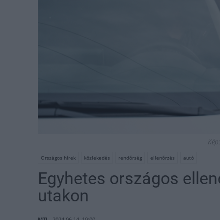
Kép:
Országos hírek
közlekedés
rendőrség
ellenőrzés
autó
Egyhetes országos ellenő
utakon
MTI
2024.06.14. 10:00