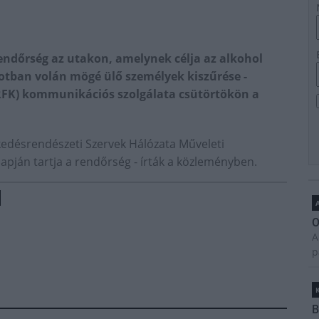
rendőrség az utakon, amelynek célja az alkohol
apotban volán mögé ülő személyek kiszűrése -
RFK) kommunikációs szolgálata csütörtökön a
lekedésrendészeti Szervek Hálózata Műveleti
apján tartja a rendőrség - írták a közleményben.
A
O
A
p
B