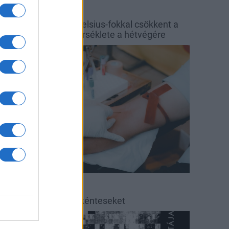
őjárás
Balaton
y hét alatt közel 6 Celsius-fokkal csökkent a
alaton vizének hőmérséklete a hétvégére
rszágos hírek
éradás
éradásra kérik az önkénteseket
ultúra