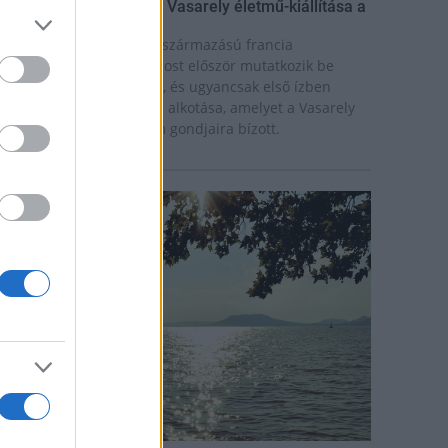
ínekben élt élet - Claire Vasarely életmű-kiállítása a
úzeum Galériában
laire Vasarely, a magyar származású francia
lkotóművész életműve most először mutatkozik be
nállóan Magyarországon, és ugyancsak első ízben
átható együtt valamennyi alkotása, amelyet a Vasarely
ázaspár a pécsi múzeum gondjaira bízott.
rszágos hírek