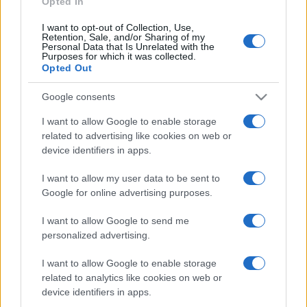
Opted In
I want to opt-out of Collection, Use,
Retention, Sale, and/or Sharing of my
HÍRDETÉS
Personal Data that Is Unrelated with the
Purposes for which it was collected.
Opted Out
HÍRDETÉS
Google consents
I want to allow Google to enable storage
related to advertising like cookies on web or
HÍRDETÉS
device identifiers in apps.
I want to allow my user data to be sent to
Google for online advertising purposes.
LEGOLVASOTTABB
I want to allow Google to send me
Szerdától rárajtolhatunk a jövő nyári
personalized advertising.
foci-Eb jegyeire
I want to allow Google to enable storage
related to analytics like cookies on web or
device identifiers in apps.
Megérkezett az eső a Duna