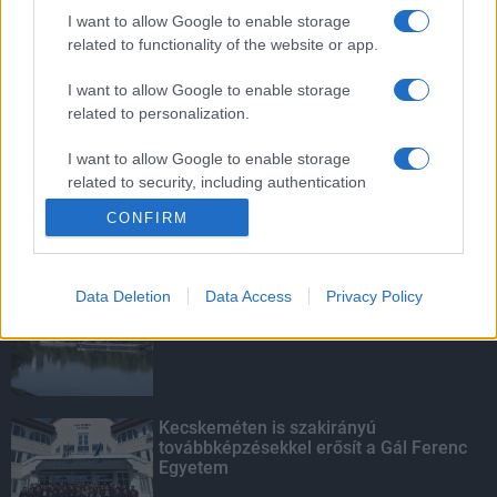
vízgyűjtőjére
I want to allow Google to enable storage
related to functionality of the website or app.
I want to allow Google to enable storage
related to personalization.
Mit lát és mit lát nem a VÉDA?
I want to allow Google to enable storage
related to security, including authentication
functionality and fraud prevention, and other
CONFIRM
user protection.
KIEMELT
Data Deletion
Data Access
Privacy Policy
Megérkezett az eső a Duna
vízgyűjtőjére
Kecskeméten is szakirányú
továbbképzésekkel erősít a Gál Ferenc
Egyetem