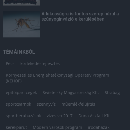
A lakosságra is fontos szerep hárul a
szúnyoginvázió elkerülésében
TÉMÁINKBÓL
Pécs
közlekedésfejlesztés
Környezeti és Energiahatékonysági Operatív Program
(KEHOP)
építőipari cégek
Swietelsky Magyarország Kft.
Strabag
sportcsarnok
szennyvíz
műemlékfelújítás
sportberuházások
vizes vb 2017
Duna Aszfalt Kft.
kerékpárút
Modern városok program
irodaházak