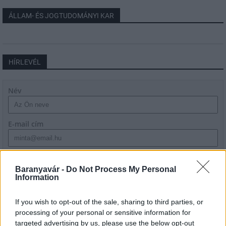
ÁLLAM- ÉS JOGTUDOMÁNYI KAR
HÍRLEVÉL
Név
E-mail cím
Feliratkozom a hírlevélre és elfogadom az
adatvédelmi
szabályzatot!
Baranyavár -
Do Not Process My Personal
Information
FELIRATKOZÁS
If you wish to opt-out of the sale, sharing to third parties, or
processing of your personal or sensitive information for
targeted advertising by us, please use the below opt-out