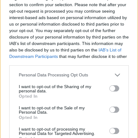
HÍRDETÉS
section to confirm your selection. Please note that after your
opt-out request is processed you may continue seeing
interest-based ads based on personal information utilized by
us or personal information disclosed to third parties prior to
LEGFRISSEBB
your opt-out. You may separately opt-out of the further
disclosure of your personal information by third parties on the
Országos hírek
IAB’s list of downstream participants. This information may
Megérkezett az eső a Duna vízgyűjtőjére
also be disclosed by us to third parties on the
IAB’s List of
Downstream Participants
that may further disclose it to other
third parties.
Please note that this website/app uses one or more Google
Personal Data Processing Opt Outs
Helyi hírek
services and may gather and store information including but
Amire többmillióan vártunk: szombattól
not limited to your visit or usage behaviour. You may click to
I want to opt-out of the Sharing of my
másodfokúra csökken a riasztás
personal data.
grant or deny consent to Google and its third-party tags to
Opted In
use your data for below specified purposes in below Google
consent section.
I want to opt-out of the Sale of my
Personal Data.
Országos hírek
Opted In
Kecskeméten is szakirányú
továbbképzésekkel erősít a Gál Ferenc
I want to opt-out of processing my
Egyetem
Personal Data for Targeted Advertising.