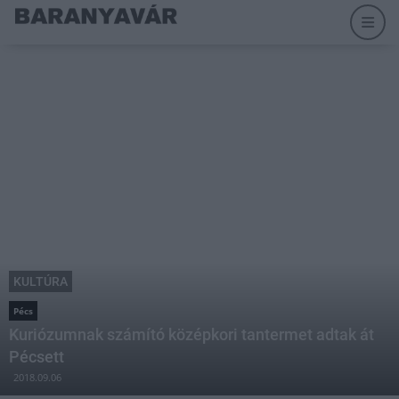
KULTÚRA
Pécs
Kuriózumnak számító középkori tantermet adtak át
Pécsett
2018.09.06