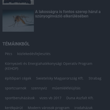
A lakosságra is fontos szerep hárul a
szúnyoginvázió elkerülésében
TÉMÁINKBÓL
Pécs
közlekedésfejlesztés
Környezeti és Energiahatékonysági Operatív Program
(KEHOP)
építőipari cégek
Swietelsky Magyarország Kft.
Strabag
sportcsarnok
szennyvíz
műemlékfelújítás
sportberuházások
vizes vb 2017
Duna Aszfalt Kft.
kerékpárút
Modern városok program
irodaházak