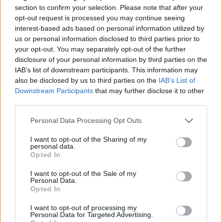
HÍRDETÉS
section to confirm your selection. Please note that after your
opt-out request is processed you may continue seeing
interest-based ads based on personal information utilized by
us or personal information disclosed to third parties prior to
LEGFRISSEBB
your opt-out. You may separately opt-out of the further
disclosure of your personal information by third parties on the
Országos hírek
IAB’s list of downstream participants. This information may
Megérkezett az eső a Duna vízgyűjtőjére
also be disclosed by us to third parties on the
IAB’s List of
Downstream Participants
that may further disclose it to other
third parties.
Please note that this website/app uses one or more Google
Personal Data Processing Opt Outs
Helyi hírek
services and may gather and store information including but
Amire többmillióan vártunk: szombattól
not limited to your visit or usage behaviour. You may click to
I want to opt-out of the Sharing of my
másodfokúra csökken a riasztás
personal data.
grant or deny consent to Google and its third-party tags to
Opted In
use your data for below specified purposes in below Google
consent section.
I want to opt-out of the Sale of my
Personal Data.
Országos hírek
Opted In
Kecskeméten is szakirányú
továbbképzésekkel erősít a Gál Ferenc
I want to opt-out of processing my
Egyetem
Personal Data for Targeted Advertising.