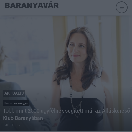
AKTUÁLIS
Baranya megye
Több mint 2500 ügyfélnek segített már az Álláskereső
Klub Baranyában
2019.01.12