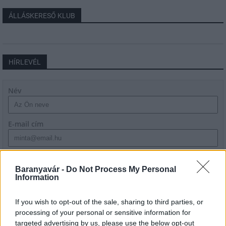
ÁLLÁSKERESŐ KLUB
HÍRLEVÉL
Név
E-mail cím
Feliratkozom a hírlevélre és elfogadom az
adatvédelmi
szabályzatot!
Baranyavár -
Do Not Process My Personal
Information
FELIRATKOZÁS
If you wish to opt-out of the sale, sharing to third parties, or
processing of your personal or sensitive information for
targeted advertising by us, please use the below opt-out