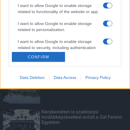
mentettek a sásdi tűzoltók
I want to allow Google to enable storage
related to functionality of the website or app.
I want to allow Google to enable storage
related to personalization.
Mit lát és mit lát nem a VÉDA?
I want to allow Google to enable storage
related to security, including authentication
functionality and fraud prevention, and other
CONFIRM
user protection.
KIEMELT
Data Deletion
Data Access
Privacy Policy
Megérkezett az eső a Duna
vízgyűjtőjére
Kecskeméten is szakirányú
továbbképzésekkel erősít a Gál Ferenc
Egyetem