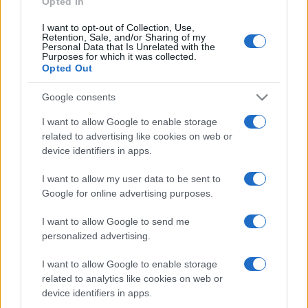
Opted In
I want to opt-out of Collection, Use,
Retention, Sale, and/or Sharing of my
HÍRDETÉS
Personal Data that Is Unrelated with the
Purposes for which it was collected.
Opted Out
HÍRDETÉS
Google consents
I want to allow Google to enable storage
related to advertising like cookies on web or
HÍRDETÉS
device identifiers in apps.
I want to allow my user data to be sent to
Google for online advertising purposes.
LEGOLVASOTTABB
I want to allow Google to send me
Szerdától rárajtolhatunk a jövő nyári
personalized advertising.
foci-Eb jegyeire
I want to allow Google to enable storage
related to analytics like cookies on web or
device identifiers in apps.
Víztoronyba rekedt munkásokat