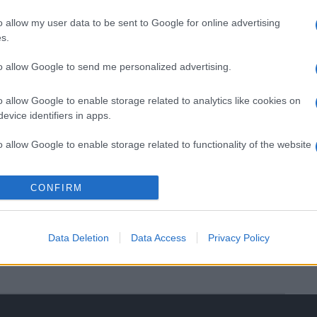
,
o allow my user data to be sent to Google for online advertising
s.
to allow Google to send me personalized advertising.
o allow Google to enable storage related to analytics like cookies on
evice identifiers in apps.
o allow Google to enable storage related to functionality of the website
Kigyulladt vasárnap délelőtt egy több mint hatszáz
négyzetméteres sertéstelep az észak-baranyai
o allow Google to enable storage related to personalization.
CONFIRM
Alsómocsoládon; a tűzben az ott tartott 1900 malac
mindegyike elpusztult - tájékoztatta a Tolna Megyei
o allow Google to enable storage related to security, including
Katasztrófavédelmi Igazgatóság szóvivője az MTI-t.
cation functionality and fraud prevention, and other user protection.
Data Deletion
Data Access
Privacy Policy