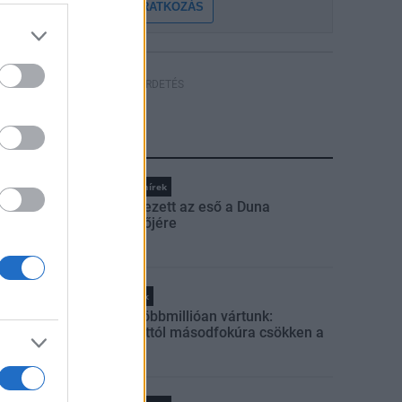
FELIRATKOZÁS
HÍRDETÉS
LEGFRISSEBB
Országos hírek
Megérkezett az eső a Duna
vízgyűjtőjére
Helyi hírek
Amire többmillióan vártunk:
szombattól másodfokúra csökken a
riasztás