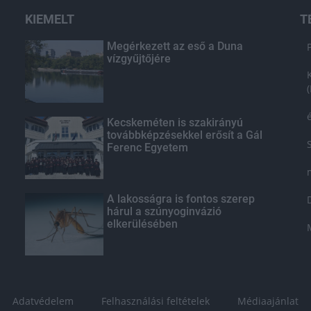
KIEMELT
T
Megérkezett az eső a Duna
vízgyűjtőjére
Kecskeméten is szakirányú
továbbképzésekkel erősít a Gál
Ferenc Egyetem
A lakosságra is fontos szerep
hárul a szúnyoginvázió
elkerülésében
Adatvédelem
Felhasználási feltételek
Médiaajánlat