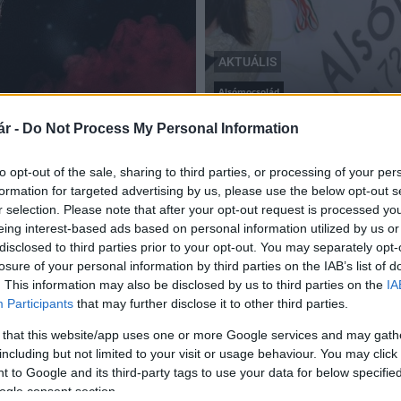
AKTUÁLIS
Alsómocsolád
süzemben
Alsómocsolád, a 725 éve
r -
Do Not Process My Personal Information
2019.12.10
to opt-out of the sale, sharing to third parties, or processing of your per
formation for targeted advertising by us, please use the below opt-out s
r selection. Please note that after your opt-out request is processed y
eing interest-based ads based on personal information utilized by us or
disclosed to third parties prior to your opt-out. You may separately opt-
Költözzön Alsómocsoládra!
losure of your personal information by third parties on the IAB’s list of
. This information may also be disclosed by us to third parties on the
IA
2018.12.04
Participants
that may further disclose it to other third parties.
Aktuális
 that this website/app uses one or more Google services and may gath
including but not limited to your visit or usage behaviour. You may click 
 to Google and its third-party tags to use your data for below specifi
ogle consent section.