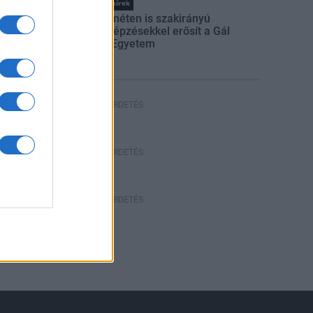
Országos hírek
Kecskeméten is szakirányú
továbbképzésekkel erősít a Gál
Ferenc Egyetem
HÍRDETÉS
HÍRDETÉS
HÍRDETÉS