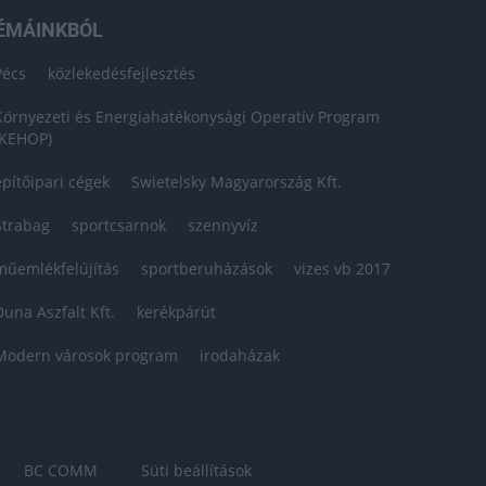
ÉMÁINKBÓL
Pécs
közlekedésfejlesztés
Környezeti és Energiahatékonysági Operatív Program
(KEHOP)
építőipari cégek
Swietelsky Magyarország Kft.
Strabag
sportcsarnok
szennyvíz
műemlékfelújítás
sportberuházások
vizes vb 2017
Duna Aszfalt Kft.
kerékpárút
Modern városok program
irodaházak
BC COMM
Süti beállítások