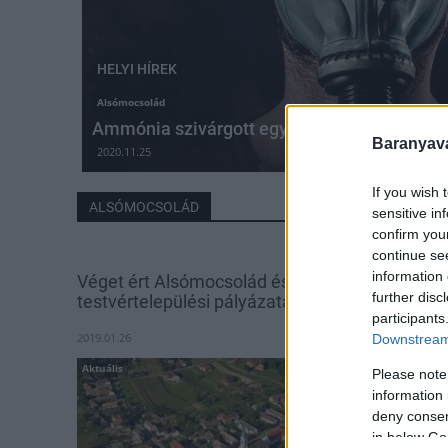
HELYI HÍREK
Alsómocsolád
Ammónia szivárgott egy alsómocsoládi hú
Baranyavá
2020.11.25
If you wish 
ALSÓMOCSOLÁD
sensitive in
confirm you
continue se
information 
Véget ért Alsómocsolád és Máréfalva
further disc
testvértelepülési pályázata
participants
2019.01.26
Downstream 
Aktuális
Please note
information 
deny consent
in below Go