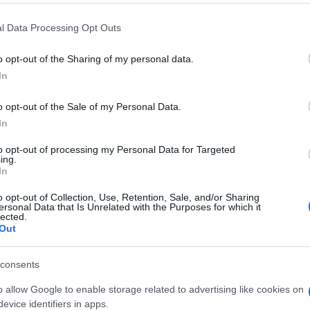
l Data Processing Opt Outs
o opt-out of the Sharing of my personal data.
In
o opt-out of the Sale of my Personal Data.
Magyarország első új típusú közössége jön létre
In
Alsómocsoládon: a község önkormányzata pályázatot
i
hirdetett azoknak, akik jövőjüket egészségesebb
to opt-out of processing my Personal Data for Targeted
ing.
környezetben, egy élhető, saját, helyi gazdaságából is
In
gyarapodó kistelepülésen képzelik el.
l
o opt-out of Collection, Use, Retention, Sale, and/or Sharing
ersonal Data that Is Unrelated with the Purposes for which it
lected.
Tűzben pusztult el mintegy kétezer malac
Out
Észak-Baranyában
z
2018.10.15
consents
Gazdaság
o allow Google to enable storage related to advertising like cookies on
evice identifiers in apps.