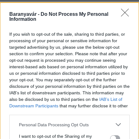
Baranyavár -
Do Not Process My Personal
Information
HÍRLEVÉL
If you wish to opt-out of the sale, sharing to third parties, or
Név
processing of your personal or sensitive information for
targeted advertising by us, please use the below opt-out
section to confirm your selection. Please note that after your
opt-out request is processed you may continue seeing
E-mail cím
interest-based ads based on personal information utilized by
us or personal information disclosed to third parties prior to
your opt-out. You may separately opt-out of the further
Feliratkozom a hírlevélre és elfogadom az
adatvédelmi
disclosure of your personal information by third parties on the
szabályzatot!
IAB’s list of downstream participants. This information may
also be disclosed by us to third parties on the
IAB’s List of
FELIRATKOZÁS
Downstream Participants
that may further disclose it to other
third parties.
Please note that this website/app uses one or more Google
Personal Data Processing Opt Outs
HÍRDETÉS
services and may gather and store information including but
not limited to your visit or usage behaviour. You may click to
I want to opt-out of the Sharing of my