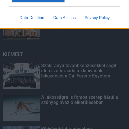
Túlfogyasztás napja - július 30-ra
Data Deletion
Data Access
Privacy Policy
felhasználta az emberiség a Föld egész
évre elegendő erőforrásait
KIEMELT
Szakirányú továbbképzésekkel segíti
idén is a társadalmi kihívások
leküzdését a Gál Ferenc Egyetem
A lakosságra is fontos szerep hárul a
szúnyoginvázió elkerülésében
Kihívások labirintusában