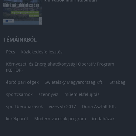
TÉMÁINKBÓL
Pécs
közlekedésfejlesztés
Környezeti és Energiahatékonysági Operatív Program
(KEHOP)
építőipari cégek
Swietelsky Magyarország Kft.
Strabag
sportcsarnok
szennyvíz
műemlékfelújítás
sportberuházások
vizes vb 2017
Duna Aszfalt Kft.
kerékpárút
Modern városok program
irodaházak