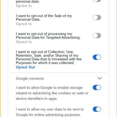
personal data.
grant or deny consent to Google and its third-party tags to
Opted In
LEGFRISSEBB
use your data for below specified purposes in below Google
consent section.
I want to opt-out of the Sale of my
Personal Data.
Országos hírek
Opted In
Szakirányú továbbképzésekkel segíti
idén is a társadalmi kihívások leküzdését
I want to opt-out of processing my
a Gál Ferenc Egyetem
Personal Data for Targeted Advertising.
Opted In
I want to opt-out of Collection, Use,
Országos hírek
Retention, Sale, and/or Sharing of my
A lakosságra is fontos szerep hárul a
Personal Data that Is Unrelated with the
szúnyoginvázió elkerülésében
Purposes for which it was collected.
Opted Out
Google consents
Országos hírek
I want to allow Google to enable storage
Itt az ÉVOSZ megoldása a hőhullámok és
related to advertising like cookies on web or
az energiakrízis kezelésére
device identifiers in apps.
I want to allow my user data to be sent to
Google for online advertising purposes.