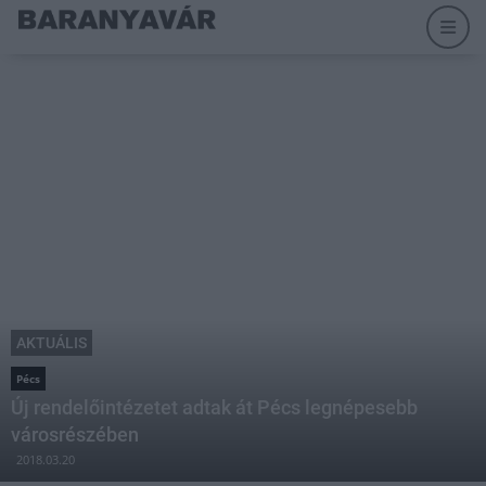
AKTUÁLIS
Pécs
Új rendelőintézetet adtak át Pécs legnépesebb
városrészében
2018.03.20