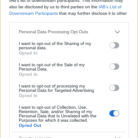
IAB’s list of downstream participants. This information may
az energiakrízis kezelésére
also be disclosed by us to third parties on the
IAB’s List of
Downstream Participants
that may further disclose it to other
third parties.
Please note that this website/app uses one or more Google
Personal Data Processing Opt Outs
HÍRDETÉS
services and may gather and store information including but
not limited to your visit or usage behaviour. You may click to
I want to opt-out of the Sharing of my
personal data.
grant or deny consent to Google and its third-party tags to
Opted In
use your data for below specified purposes in below Google
HÍRDETÉS
consent section.
I want to opt-out of the Sale of my
Personal Data.
Opted In
HÍRDETÉS
I want to opt-out of processing my
Personal Data for Targeted Advertising.
Opted In
LEGOLVASOTTABB
I want to opt-out of Collection, Use,
Retention, Sale, and/or Sharing of my
Personal Data that Is Unrelated with the
Az év eddigi legmelegebb napja volt a
Purposes for which it was collected.
vasárnapi
Opted Out