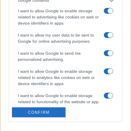
Google consents
I want to allow Google to enable storage
A lakosságra is fontos szerep hárul a
related to advertising like cookies on web or
szúnyoginvázió elkerülésében
device identifiers in apps.
I want to allow my user data to be sent to
Google for online advertising purposes.
Túlfogyasztás napja - július 30-ra
felhasználta az emberiség a Föld egész
I want to allow Google to send me
évre elegendő erőforrásait
personalized advertising.
I want to allow Google to enable storage
related to analytics like cookies on web or
KIEMELT
device identifiers in apps.
Szakirányú továbbképzésekkel segíti
I want to allow Google to enable storage
idén is a társadalmi kihívások
related to functionality of the website or app.
leküzdését a Gál Ferenc Egyetem
CONFIRM
I want to allow Google to enable storage
related to personalization.
A lakosságra is fontos szerep hárul a