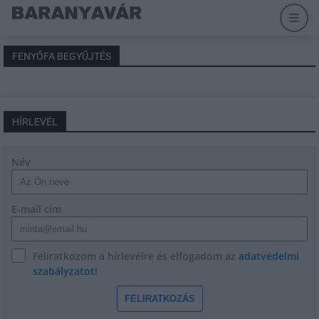
FENYŐFA BEGYŰJTÉS
HÍRLEVÉL
Név
E-mail cím
Feliratkozom a hírlevélre és elfogadom az
adatvédelmi
szabályzatot!
FELIRATKOZÁS