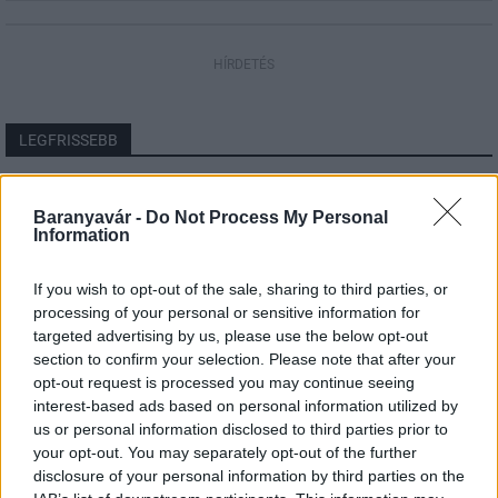
HÍRDETÉS
LEGFRISSEBB
Országos hírek
Szakirányú továbbképzésekkel segíti
Baranyavár -
Do Not Process My Personal
Information
idén is a társadalmi kihívások leküzdését
a Gál Ferenc Egyetem
If you wish to opt-out of the sale, sharing to third parties, or
processing of your personal or sensitive information for
Országos hírek
targeted advertising by us, please use the below opt-out
A lakosságra is fontos szerep hárul a
section to confirm your selection. Please note that after your
szúnyoginvázió elkerülésében
opt-out request is processed you may continue seeing
interest-based ads based on personal information utilized by
us or personal information disclosed to third parties prior to
your opt-out. You may separately opt-out of the further
Országos hírek
disclosure of your personal information by third parties on the
Itt az ÉVOSZ megoldása a hőhullámok és