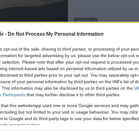
AKTUÁLIS
építészeti fotótár
r -
Do Not Process My Personal Information
sáról
Építészeti fotótár indult
2018.04.08
to opt-out of the sale, sharing to third parties, or processing of your per
formation for targeted advertising by us, please use the below opt-out s
r selection. Please note that after your opt-out request is processed y
eing interest-based ads based on personal information utilized by us or
disclosed to third parties prior to your opt-out. You may separately opt-
losure of your personal information by third parties on the IAB’s list of
. This information may also be disclosed by us to third parties on the
IA
Participants
that may further disclose it to other third parties.
 that this website/app uses one or more Google services and may gath
including but not limited to your visit or usage behaviour. You may click 
 to Google and its third-party tags to use your data for below specifi
ogle consent section.