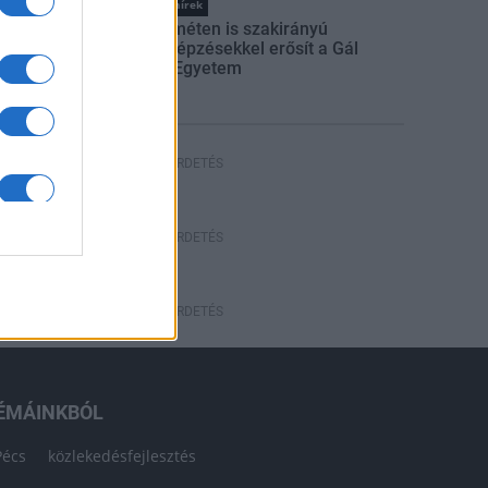
Országos hírek
Kecskeméten is szakirányú
továbbképzésekkel erősít a Gál
Ferenc Egyetem
HÍRDETÉS
HÍRDETÉS
HÍRDETÉS
ÉMÁINKBÓL
Pécs
közlekedésfejlesztés