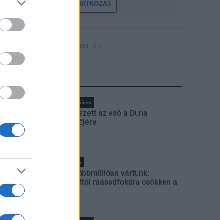
FELIRATKOZÁS
HÍRDETÉS
LEGFRISSEBB
Országos hírek
Megérkezett az eső a Duna
vízgyűjtőjére
Helyi hírek
Amire többmillióan vártunk:
szombattól másodfokúra csökken a
riasztás