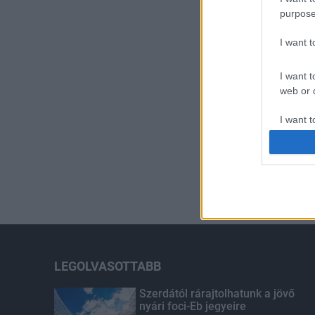
purpose
I want 
I want t
web or d
I want t
or app.
I want t
I want t
authenti
LEGOLVASOTTABB
Szerdától rárajtolhatunk a jövő
nyári foci-Eb jegyeire