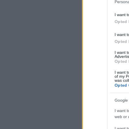
Persona
I want t
Opted 
I want t
Opted 
I want 
Advertis
Opted 
I want t
of my P
was col
Opted 
Google 
I want t
web or d
I want t