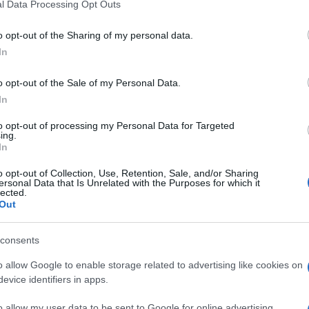
l Data Processing Opt Outs
o opt-out of the Sharing of my personal data.
In
o opt-out of the Sale of my Personal Data.
In
to opt-out of processing my Personal Data for Targeted
ing.
In
o opt-out of Collection, Use, Retention, Sale, and/or Sharing
ersonal Data that Is Unrelated with the Purposes for which it
lected.
Out
consents
o allow Google to enable storage related to advertising like cookies on
evice identifiers in apps.
o allow my user data to be sent to Google for online advertising