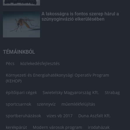
A lakosságra is fontos szerep hárul a
szúnyoginvázió elkerülésében
TÉMÁINKBÓL
Pécs
közlekedésfejlesztés
Környezeti és Energiahatékonysági Operatív Program
(KEHOP)
építőipari cégek
Swietelsky Magyarország Kft.
Strabag
sportcsarnok
szennyvíz
műemlékfelújítás
sportberuházások
vizes vb 2017
Duna Aszfalt Kft.
kerékpárút
Modern városok program
irodaházak