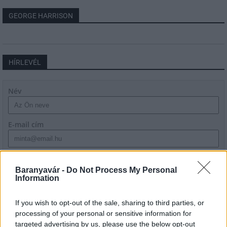
GEORGE HARRISON
HÍRLEVÉL
Név
E-mail cím
Feliratkozom a hírlevélre és elfogadom az
adatvédelmi
szabályzatot!
Baranyavár -
Do Not Process My Personal
Information
FELIRATKOZÁS
If you wish to opt-out of the sale, sharing to third parties, or
processing of your personal or sensitive information for
targeted advertising by us, please use the below opt-out