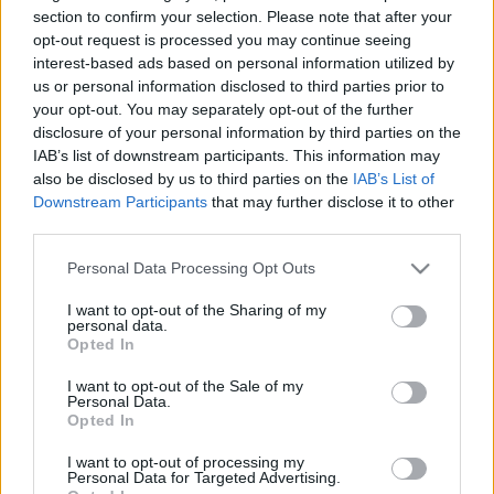
HÍRDETÉS
section to confirm your selection. Please note that after your
opt-out request is processed you may continue seeing
interest-based ads based on personal information utilized by
us or personal information disclosed to third parties prior to
LEGFRISSEBB
your opt-out. You may separately opt-out of the further
disclosure of your personal information by third parties on the
Országos hírek
IAB’s list of downstream participants. This information may
Megérkezett az eső a Duna vízgyűjtőjére
also be disclosed by us to third parties on the
IAB’s List of
Downstream Participants
that may further disclose it to other
third parties.
Please note that this website/app uses one or more Google
Personal Data Processing Opt Outs
Helyi hírek
services and may gather and store information including but
Amire többmillióan vártunk: szombattól
not limited to your visit or usage behaviour. You may click to
I want to opt-out of the Sharing of my
másodfokúra csökken a riasztás
personal data.
grant or deny consent to Google and its third-party tags to
Opted In
use your data for below specified purposes in below Google
consent section.
I want to opt-out of the Sale of my
Personal Data.
Országos hírek
Opted In
Kecskeméten is szakirányú
továbbképzésekkel erősít a Gál Ferenc
I want to opt-out of processing my
Egyetem
Personal Data for Targeted Advertising.