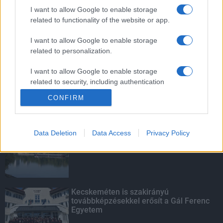
vízgyűjtőjére
I want to allow Google to enable storage
related to functionality of the website or app.
I want to allow Google to enable storage
related to personalization.
Víztoronyba rekedt munkásokat
mentettek a sásdi tűzoltók
I want to allow Google to enable storage
related to security, including authentication
functionality and fraud prevention, and other
CONFIRM
user protection.
KIEMELT
Data Deletion
Data Access
Privacy Policy
Megérkezett az eső a Duna
vízgyűjtőjére
Kecskeméten is szakirányú
továbbképzésekkel erősít a Gál Ferenc
Egyetem