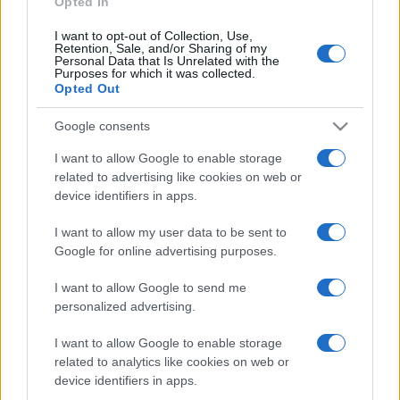
Opted In
I want to opt-out of Collection, Use,
Retention, Sale, and/or Sharing of my
HÍRDETÉS
Personal Data that Is Unrelated with the
Purposes for which it was collected.
Opted Out
HÍRDETÉS
Google consents
I want to allow Google to enable storage
related to advertising like cookies on web or
HÍRDETÉS
device identifiers in apps.
I want to allow my user data to be sent to
Google for online advertising purposes.
LEGOLVASOTTABB
I want to allow Google to send me
Szerdától rárajtolhatunk a jövő nyári
personalized advertising.
foci-Eb jegyeire
I want to allow Google to enable storage
related to analytics like cookies on web or
device identifiers in apps.
Megérkezett az eső a Duna