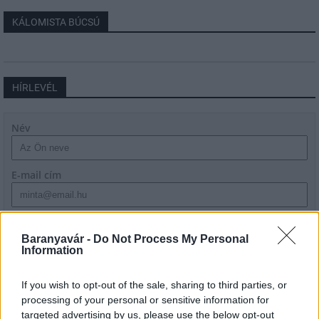
KÁLOMISTA BÚCSÚ
HÍRLEVÉL
Név
E-mail cím
Feliratkozom a hírlevélre és elfogadom az
adatvédelmi
szabályzatot!
Baranyavár -
Do Not Process My Personal
Information
FELIRATKOZÁS
If you wish to opt-out of the sale, sharing to third parties, or
processing of your personal or sensitive information for
targeted advertising by us, please use the below opt-out