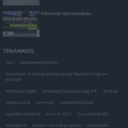
Kihívások labirintusában
TÉMÁINKBÓL
Pécs
közlekedésfejlesztés
Környezeti és Energiahatékonysági Operatív Program
(KEHOP)
építőipari cégek
Swietelsky Magyarország Kft.
Strabag
sportcsarnok
szennyvíz
műemlékfelújítás
sportberuházások
vizes vb 2017
Duna Aszfalt Kft.
kerékpárút
Modern városok program
irodaházak