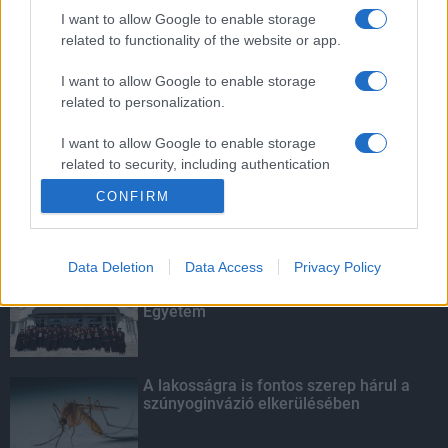
továbbképzésekkel erősít a Gál Ferenc
I want to allow Google to enable storage
Egyetem
related to functionality of the website or app.
I want to allow Google to enable storage
related to personalization.
Amire többmillióan vártunk: szombattól
másodfokúra csökken a riasztás
I want to allow Google to enable storage
related to security, including authentication
functionality and fraud prevention, and other
CONFIRM
user protection.
KIEMELT
Data Deletion
Data Access
Privacy Policy
Kecskeméten is szakirányú
továbbképzésekkel erősít a Gál Ferenc
Egyetem
A lakosságra is fontos szerep hárul a
szúnyoginvázió elkerülésében