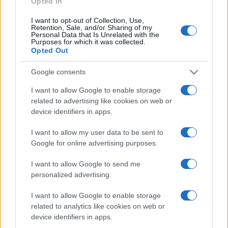
Opted In
I want to opt-out of Collection, Use,
Retention, Sale, and/or Sharing of my
HÍRDETÉS
Personal Data that Is Unrelated with the
Purposes for which it was collected.
Opted Out
HÍRDETÉS
Google consents
I want to allow Google to enable storage
related to advertising like cookies on web or
HÍRDETÉS
device identifiers in apps.
I want to allow my user data to be sent to
Google for online advertising purposes.
LEGOLVASOTTABB
I want to allow Google to send me
A közgyűlés kiáll a Dráva védelme
personalized advertising.
mellett
I want to allow Google to enable storage
related to analytics like cookies on web or
device identifiers in apps.
Kecskeméten is szakirányú