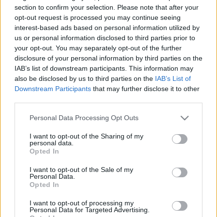
HÍRDETÉS
section to confirm your selection. Please note that after your
opt-out request is processed you may continue seeing
interest-based ads based on personal information utilized by
us or personal information disclosed to third parties prior to
LEGFRISSEBB
your opt-out. You may separately opt-out of the further
disclosure of your personal information by third parties on the
Helyi hírek
IAB’s list of downstream participants. This information may
Amire többmillióan vártunk: szombattól
also be disclosed by us to third parties on the
IAB’s List of
másodfokúra csökken a riasztás
Downstream Participants
that may further disclose it to other
third parties.
Please note that this website/app uses one or more Google
Personal Data Processing Opt Outs
Országos hírek
services and may gather and store information including but
Kecskeméten is szakirányú
not limited to your visit or usage behaviour. You may click to
I want to opt-out of the Sharing of my
továbbképzésekkel erősít a Gál Ferenc
personal data.
grant or deny consent to Google and its third-party tags to
Egyetem
Opted In
use your data for below specified purposes in below Google
consent section.
I want to opt-out of the Sale of my
Personal Data.
Országos hírek
Opted In
A lakosságra is fontos szerep hárul a
szúnyoginvázió elkerülésében
I want to opt-out of processing my
Personal Data for Targeted Advertising.