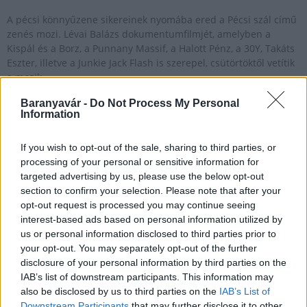
A pécsi könnyűzene sikereinek nyomába ered a Pécsi szál című
zenés mozi. Lévai Balázs dokumentumfilmjét, amelyben a
Kispál és a Borz, a Punnany Massif, a Halott Pénz, a 30Y, Takáts
Eszter, illetve a Junkie Jack Flash is szerepel, csütörtöktől vetítik
a mozik.
Baranyavár -
Do Not Process My Personal
Information
Könyv készült a nyolcvanas évek pécsi alternatív
kultúrájának történetéről
If you wish to opt-out of the sale, sharing to third parties, or
processing of your personal or sensitive information for
2020.10.19
targeted advertising by us, please use the below opt-out
Helyi hírek
section to confirm your selection. Please note that after your
opt-out request is processed you may continue seeing
interest-based ads based on personal information utilized by
us or personal information disclosed to third parties prior to
your opt-out. You may separately opt-out of the further
disclosure of your personal information by third parties on the
IAB’s list of downstream participants. This information may
also be disclosed by us to third parties on the
IAB’s List of
Downstream Participants
that may further disclose it to other