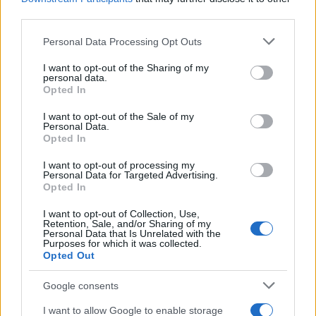
third parties.
Please note that this website/app uses one or more Google
Personal Data Processing Opt Outs
services and may gather and store information including but
Arra a kérdésre is választ ad a könyv, hogy a Kispál és a Borz
not limited to your visit or usage behaviour. You may click to
I want to opt-out of the Sharing of my
personal data.
miként vált az ország vezető zenekarává.
grant or deny consent to Google and its third-party tags to
Opted In
use your data for below specified purposes in below Google
consent section.
I want to opt-out of the Sale of my
Personal Data.
Hangfoglaló Program: klubtámogatás ötödször
Opted In
2018.09.03
I want to opt-out of processing my
Personal Data for Targeted Advertising.
Aktuális
Opted In
I want to opt-out of Collection, Use,
Retention, Sale, and/or Sharing of my
Personal Data that Is Unrelated with the
Purposes for which it was collected.
Opted Out
Google consents
I want to allow Google to enable storage