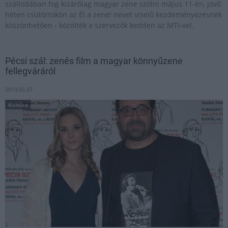
szállodában fog kizárólag magyar zene szólni május 11-én, jövő
héten csütörtökön az Él a zene! nevet viselő kezdeményezésnek
köszönhetően - közölték a szervezők kedden az MTI-vel.
Pécsi szál: zenés film a magyar könnyűzene
fellegváráról
2019.05.07
Kultúra