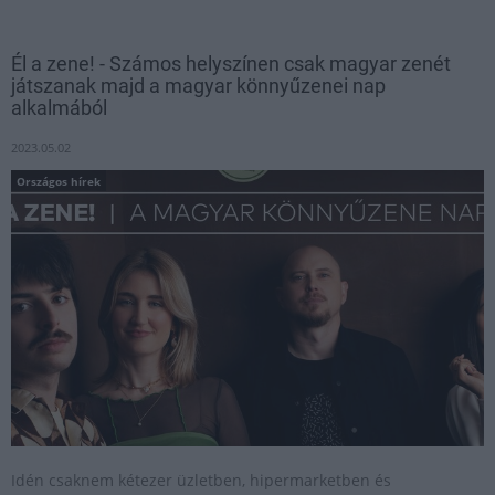
Él a zene! - Számos helyszínen csak magyar zenét
játszanak majd a magyar könnyűzenei nap
alkalmából
2023.05.02
Országos hírek
Idén csaknem kétezer üzletben, hipermarketben és