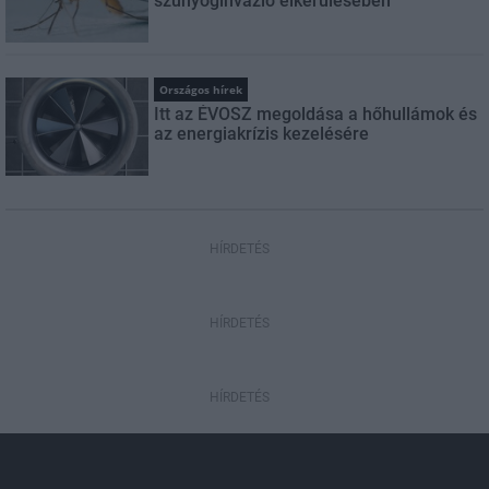
szúnyoginvázió elkerülésében
Országos hírek
Itt az ÉVOSZ megoldása a hőhullámok és
az energiakrízis kezelésére
HÍRDETÉS
HÍRDETÉS
HÍRDETÉS