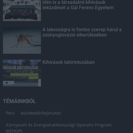
idén is a társadalmi kihívások
leküzdését a Gál Ferenc Egyetem
A lakosságra is fontos szerep hárul a
szúnyoginvázió elkerülésében
Kihívások labirintusában
TÉMÁINKBÓL
Pécs
közlekedésfejlesztés
Környezeti és Energiahatékonysági Operatív Program
(KEHOP)