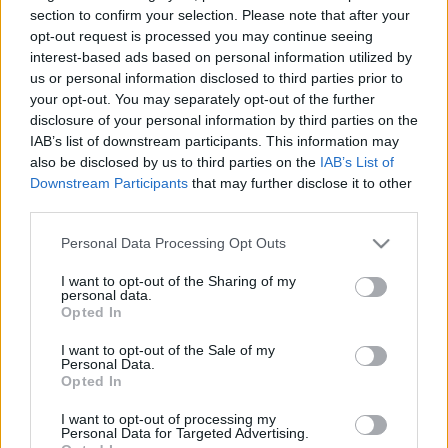
HÍRDETÉS
section to confirm your selection. Please note that after your
opt-out request is processed you may continue seeing
interest-based ads based on personal information utilized by
us or personal information disclosed to third parties prior to
LEGFRISSEBB
your opt-out. You may separately opt-out of the further
disclosure of your personal information by third parties on the
Országos hírek
IAB’s list of downstream participants. This information may
Kecskeméten is szakirányú
also be disclosed by us to third parties on the
IAB’s List of
továbbképzésekkel erősít a Gál Ferenc
Egyetem
Downstream Participants
that may further disclose it to other
third parties.
Please note that this website/app uses one or more Google
Personal Data Processing Opt Outs
Országos hírek
services and may gather and store information including but
A lakosságra is fontos szerep hárul a
not limited to your visit or usage behaviour. You may click to
I want to opt-out of the Sharing of my
szúnyoginvázió elkerülésében
personal data.
grant or deny consent to Google and its third-party tags to
Opted In
use your data for below specified purposes in below Google
consent section.
I want to opt-out of the Sale of my
Personal Data.
Országos hírek
Opted In
Itt az ÉVOSZ megoldása a hőhullámok és
az energiakrízis kezelésére
I want to opt-out of processing my
Personal Data for Targeted Advertising.