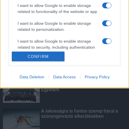
szúnyoginvázió elkerülésében
I want to allow Google to enable storage
related to functionality of the website or app.
I want to allow Google to enable storage
related to personalization.
Túlfogyasztás napja - július 30-ra
felhasználta az emberiség a Föld egész
évre elegendő erőforrásait
I want to allow Google to enable storage
related to security, including authentication
functionality and fraud prevention, and other
CONFIRM
user protection.
KIEMELT
Data Deletion
Data Access
Privacy Policy
Kecskeméten is szakirányú
továbbképzésekkel erősít a Gál Ferenc
Egyetem
A lakosságra is fontos szerep hárul a
szúnyoginvázió elkerülésében