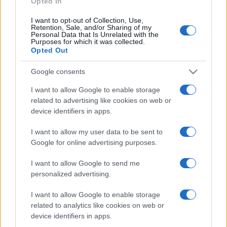
Opted In
I want to opt-out of Collection, Use,
Retention, Sale, and/or Sharing of my
HÍRDETÉS
Personal Data that Is Unrelated with the
Purposes for which it was collected.
Opted Out
HÍRDETÉS
Google consents
I want to allow Google to enable storage
related to advertising like cookies on web or
HÍRDETÉS
device identifiers in apps.
I want to allow my user data to be sent to
Google for online advertising purposes.
LEGOLVASOTTABB
I want to allow Google to send me
Az év eddigi legmelegebb napja volt a
personalized advertising.
vasárnapi
I want to allow Google to enable storage
related to analytics like cookies on web or
device identifiers in apps.
A lakosságra is fontos szerep hárul a