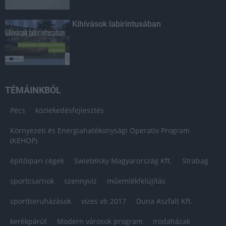
Kihívások labirintusában
TÉMÁINKBÓL
Pécs
közlekedésfejlesztés
Környezeti és Energiahatékonysági Operatív Program
(KEHOP)
építőipari cégek
Swietelsky Magyarország Kft.
Strabag
sportcsarnok
szennyvíz
műemlékfelújítás
sportberuházások
vizes vb 2017
Duna Aszfalt Kft.
kerékpárút
Modern városok program
irodaházak