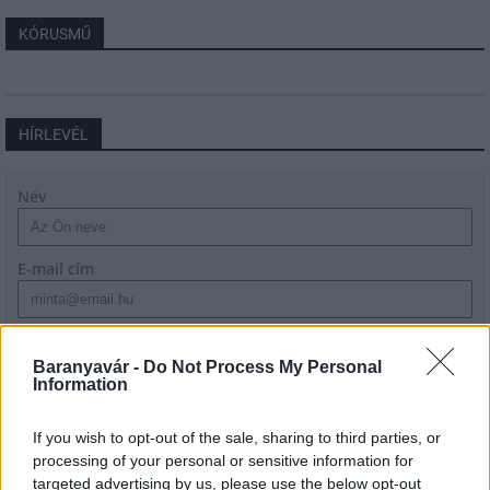
KÓRUSMŰ
HÍRLEVÉL
Név
E-mail cím
Feliratkozom a hírlevélre és elfogadom az
adatvédelmi
szabályzatot!
Baranyavár -
Do Not Process My Personal
Information
FELIRATKOZÁS
If you wish to opt-out of the sale, sharing to third parties, or
processing of your personal or sensitive information for
targeted advertising by us, please use the below opt-out