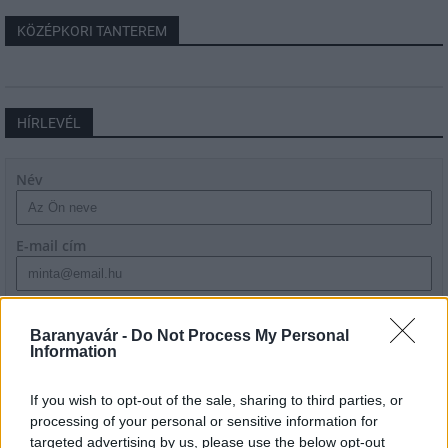
KÖZÉPKORI TANTEREM
HÍRLEVÉL
Név
E-mail cím
Feliratkozom a hírlevélre és elfogadom az
adatvédelmi
szabályzatot!
Baranyavár -
Do Not Process My Personal
Information
FELIRATKOZÁS
If you wish to opt-out of the sale, sharing to third parties, or
processing of your personal or sensitive information for
targeted advertising by us, please use the below opt-out