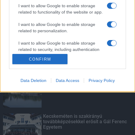
mentettek a sásdi tűzoltók
I want to allow Google to enable storage
related to functionality of the website or app.
I want to allow Google to enable storage
related to personalization.
Mit lát és mit lát nem a VÉDA?
I want to allow Google to enable storage
related to security, including authentication
functionality and fraud prevention, and other
CONFIRM
user protection.
KIEMELT
Data Deletion
Data Access
Privacy Policy
Megérkezett az eső a Duna
vízgyűjtőjére
Kecskeméten is szakirányú
továbbképzésekkel erősít a Gál Ferenc
Egyetem