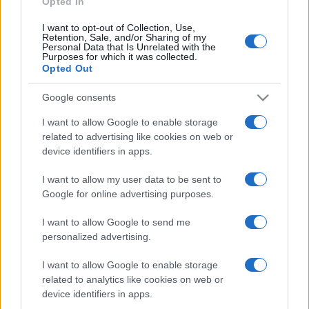
Opted In
I want to opt-out of Collection, Use,
Retention, Sale, and/or Sharing of my
HÍRDETÉS
Personal Data that Is Unrelated with the
Purposes for which it was collected.
Opted Out
HÍRDETÉS
Google consents
I want to allow Google to enable storage
related to advertising like cookies on web or
HÍRDETÉS
device identifiers in apps.
I want to allow my user data to be sent to
Google for online advertising purposes.
LEGOLVASOTTABB
I want to allow Google to send me
Szerdától rárajtolhatunk a jövő nyári
personalized advertising.
foci-Eb jegyeire
I want to allow Google to enable storage
related to analytics like cookies on web or
device identifiers in apps.
Víztoronyba rekedt munkásokat