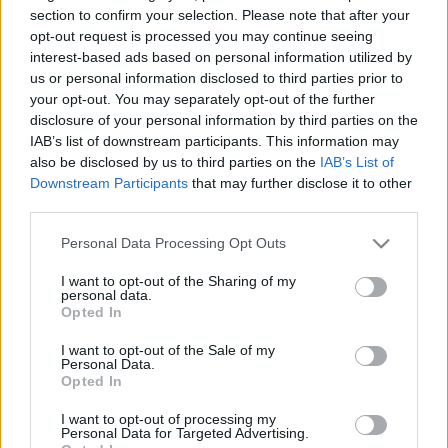
HÍRDETÉS
section to confirm your selection. Please note that after your
opt-out request is processed you may continue seeing
interest-based ads based on personal information utilized by
us or personal information disclosed to third parties prior to
LEGFRISSEBB
your opt-out. You may separately opt-out of the further
disclosure of your personal information by third parties on the
Országos hírek
IAB’s list of downstream participants. This information may
Megérkezett az eső a Duna vízgyűjtőjére
also be disclosed by us to third parties on the
IAB’s List of
Downstream Participants
that may further disclose it to other
third parties.
Please note that this website/app uses one or more Google
Personal Data Processing Opt Outs
Helyi hírek
services and may gather and store information including but
Amire többmillióan vártunk: szombattól
not limited to your visit or usage behaviour. You may click to
I want to opt-out of the Sharing of my
másodfokúra csökken a riasztás
personal data.
grant or deny consent to Google and its third-party tags to
Opted In
use your data for below specified purposes in below Google
consent section.
I want to opt-out of the Sale of my
Personal Data.
Országos hírek
Opted In
Kecskeméten is szakirányú
továbbképzésekkel erősít a Gál Ferenc
I want to opt-out of processing my
Egyetem
Personal Data for Targeted Advertising.