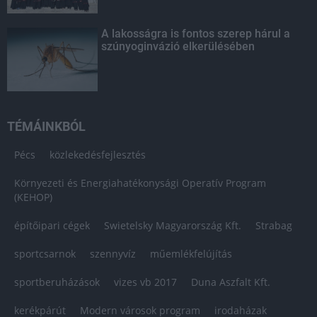
A lakosságra is fontos szerep hárul a
szúnyoginvázió elkerülésében
TÉMÁINKBÓL
Pécs
közlekedésfejlesztés
Környezeti és Energiahatékonysági Operatív Program
(KEHOP)
építőipari cégek
Swietelsky Magyarország Kft.
Strabag
sportcsarnok
szennyvíz
műemlékfelújítás
sportberuházások
vizes vb 2017
Duna Aszfalt Kft.
kerékpárút
Modern városok program
irodaházak