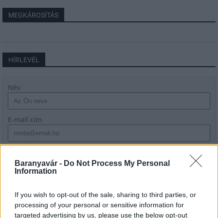
MEGKÁROSÍTÁS
HÍRLEVÉL
Név
E-mail cím
Feliratkozom a hírlevélre és elfogadom az
adatvédelmi
szabályzatot!
Baranyavár -
Do Not Process My Personal
Information
FELIRATKOZÁS
If you wish to opt-out of the sale, sharing to third parties, or
processing of your personal or sensitive information for
targeted advertising by us, please use the below opt-out