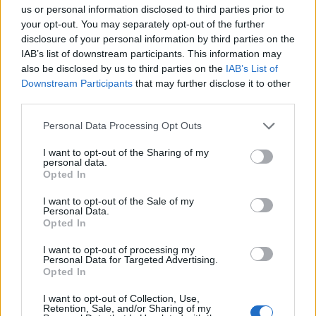
us or personal information disclosed to third parties prior to
your opt-out. You may separately opt-out of the further
disclosure of your personal information by third parties on the
IAB’s list of downstream participants. This information may
also be disclosed by us to third parties on the
IAB’s List of
Downstream Participants
that may further disclose it to other
third parties.
Please note that this website/app uses one or more Google
Personal Data Processing Opt Outs
services and may gather and store information including but
not limited to your visit or usage behaviour. You may click to
I want to opt-out of the Sharing of my
Megdőlt az országos és a fővárosi hajnali melegrekord is
personal data.
grant or deny consent to Google and its third-party tags to
szerdán - közölte a HungaroMet Zrt. a honlapján csütörtökön.
Opted In
use your data for below specified purposes in below Google
consent section.
I want to opt-out of the Sale of my
Personal Data.
Meteorológia: 66 éves napi melegrekord dőlt meg a
Opted In
héten
I want to opt-out of processing my
Personal Data for Targeted Advertising.
2023.03.16
Opted In
Országos hírek
I want to opt-out of Collection, Use,
Retention, Sale, and/or Sharing of my