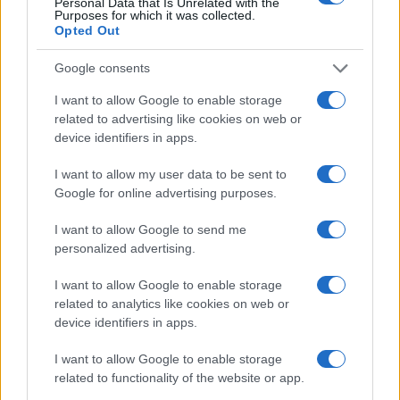
Personal Data that Is Unrelated with the
Purposes for which it was collected.
Opted Out
Google consents
I want to allow Google to enable storage
related to advertising like cookies on web or
device identifiers in apps.
I want to allow my user data to be sent to
Google for online advertising purposes.
A Baranya vármegyei Sellyén kedden 24,1 Celsius-fokig
emelkedett a hőmérséklet március 14-én, ezzel pedig megdőlt a
I want to allow Google to send me
Szentgotthárdon 66 évvel ezelőtt mért napi legmagasabb
personalized advertising.
maximumhőmérséklet rekordja - írta az Országos Meteorológiai
Szolgálat a honlapján szerdán.
I want to allow Google to enable storage
related to analytics like cookies on web or
device identifiers in apps.
Hőség - Megdőltek a napi melegrekordok
I want to allow Google to enable storage
2022.06.29
related to functionality of the website or app.
Országos hírek