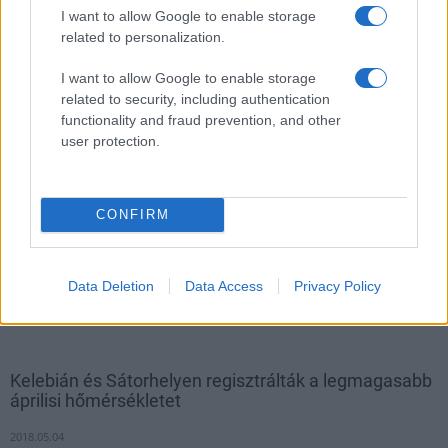
I want to allow Google to enable storage
related to personalization.
I want to allow Google to enable storage
related to security, including authentication
functionality and fraud prevention, and other
user protection.
CONFIRM
Több melegrekord is megdőlt a szerdai hőségben; 39 Celsius-
Data Deletion
Data Access
Privacy Policy
fok feletti értékeket is mértek - közölte az Országos
Meteorológiai Szolgálat a Facebook-oldalán.
Kelebián és Sátorhelyen regisztrálták a legmagasabb
áprilisi hőmérsékletet
2018.05.04