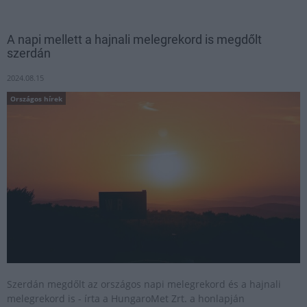
A napi mellett a hajnali melegrekord is megdőlt
szerdán
2024.08.15
Országos hírek
Szerdán megdőlt az országos napi melegrekord és a hajnali
melegrekord is - írta a HungaroMet Zrt. a honlapján