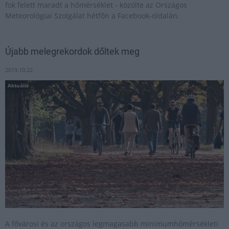
fok felett maradt a hőmérséklet - közölte az Országos
Meteorológiai Szolgálat hétfőn a Facebook-oldalán.
Újabb melegrekordok dőltek meg
2019.10.22
Aktuális
A fővárosi és az országos legmagasabb minimumhőmérsékleti