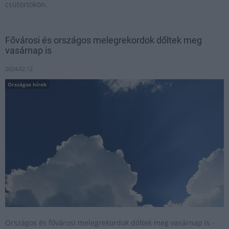
csütörtökön.
Fővárosi és országos melegrekordok dőltek meg
vasárnap is
2024.02.12
Országos hírek
Országos és fővárosi melegrekordok dőltek meg vasárnap is -