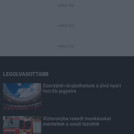
HÍRDETÉS
HÍRDETÉS
HÍRDETÉS
LEGOLVASOTTABB
Szerdától rárajtolhatunk a jövő nyári
foci-Eb jegyeire
Víztoronyba rekedt munkásokat
mentettek a sásdi tűzoltók