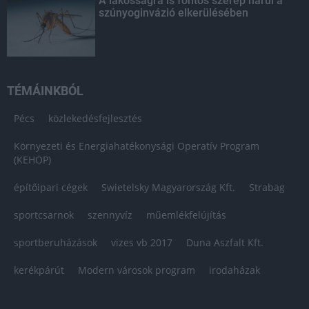
A lakosságra is fontos szerep hárul a
szúnyoginvázió elkerülésében
TÉMÁINKBÓL
Pécs
közlekedésfejlesztés
Környezeti és Energiahatékonysági Operatív Program
(KEHOP)
építőipari cégek
Swietelsky Magyarország Kft.
Strabag
sportcsarnok
szennyvíz
műemlékfelújítás
sportberuházások
vizes vb 2017
Duna Aszfalt Kft.
kerékpárút
Modern városok program
irodaházak