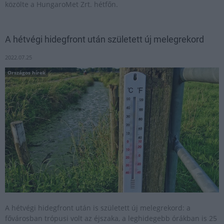
közölte a HungaroMet Zrt. hétfőn.
A hétvégi hidegfront után született új melegrekord
2022.07.25
Országos hírek
A hétvégi hidegfront után is született új melegrekord: a
fővárosban trópusi volt az éjszaka, a leghidegebb órákban is 25