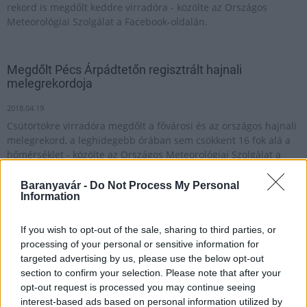
rekord is megdőlt keddre virradóra - közölte az Országos
Meteorológiai Szolgálat a Facebook-oldalán.
Megdőlt Pécs Árpádtetőn regisztrált hajnali
melegrekordoja
2018.04.19
Csütörtökre virradóra megdőlt a fővárosi és az országos hajnali
melegrekord, a leghidegebb órában sem csökkent 16 fok alá a
hőmérséklet - közölte az Országos Meteorológiai Szolgálat a
honlapján.
Baranyavár -
Do Not Process My Personal
Information
Meteorológia: szerdán megdőlt az országos és
fővárosi hajnali melegrekord
If you wish to opt-out of the sale, sharing to third parties, or
processing of your personal or sensitive information for
2024.02.29
targeted advertising by us, please use the below opt-out
section to confirm your selection. Please note that after your
Országos hírek
opt-out request is processed you may continue seeing
interest-based ads based on personal information utilized by