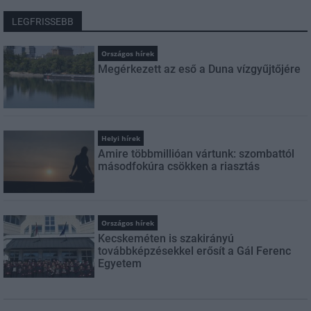
LEGFRISSEBB
Országos hírek
Megérkezett az eső a Duna vízgyűjtőjére
Helyi hírek
Amire többmillióan vártunk: szombattól
másodfokúra csökken a riasztás
Országos hírek
Kecskeméten is szakirányú
továbbképzésekkel erősít a Gál Ferenc
Egyetem