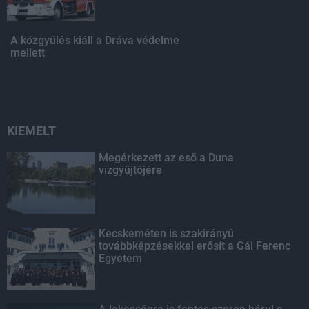
A közgyűlés kiáll a Dráva védelme
mellett
KIEMELT
Megérkezett az eső a Duna
vízgyűjtőjére
Kecskeméten is szakirányú
továbbképzésekkel erősít a Gál Ferenc
Egyetem