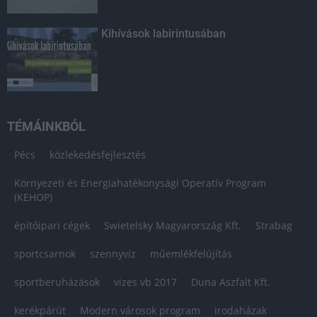
Kihívások labirintusában
TÉMÁINKBÓL
Pécs
közlekedésfejlesztés
Környezeti és Energiahatékonysági Operatív Program
(KEHOP)
építőipari cégek
Swietelsky Magyarország Kft.
Strabag
sportcsarnok
szennyvíz
műemlékfelújítás
sportberuházások
vizes vb 2017
Duna Aszfalt Kft.
kerékpárút
Modern városok program
irodaházak