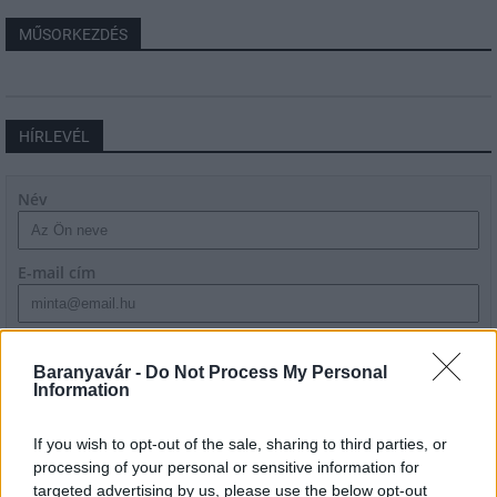
MŰSORKEZDÉS
HÍRLEVÉL
Név
E-mail cím
Feliratkozom a hírlevélre és elfogadom az
adatvédelmi
szabályzatot!
Baranyavár -
Do Not Process My Personal
Information
FELIRATKOZÁS
If you wish to opt-out of the sale, sharing to third parties, or
processing of your personal or sensitive information for
targeted advertising by us, please use the below opt-out