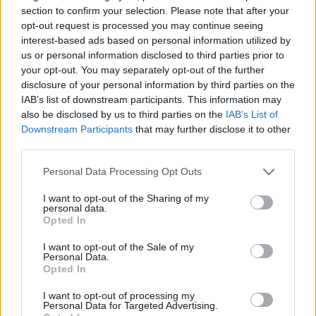
HÍRDETÉS
section to confirm your selection. Please note that after your
opt-out request is processed you may continue seeing
interest-based ads based on personal information utilized by
us or personal information disclosed to third parties prior to
LEGFRISSEBB
your opt-out. You may separately opt-out of the further
disclosure of your personal information by third parties on the
Helyi hírek
IAB’s list of downstream participants. This information may
Amire többmillióan vártunk: szombattól
also be disclosed by us to third parties on the
IAB’s List of
másodfokúra csökken a riasztás
Downstream Participants
that may further disclose it to other
third parties.
Please note that this website/app uses one or more Google
Personal Data Processing Opt Outs
Országos hírek
services and may gather and store information including but
Kecskeméten is szakirányú
not limited to your visit or usage behaviour. You may click to
I want to opt-out of the Sharing of my
továbbképzésekkel erősít a Gál Ferenc
personal data.
grant or deny consent to Google and its third-party tags to
Egyetem
Opted In
use your data for below specified purposes in below Google
consent section.
I want to opt-out of the Sale of my
Personal Data.
Országos hírek
Opted In
A lakosságra is fontos szerep hárul a
szúnyoginvázió elkerülésében
I want to opt-out of processing my
Personal Data for Targeted Advertising.