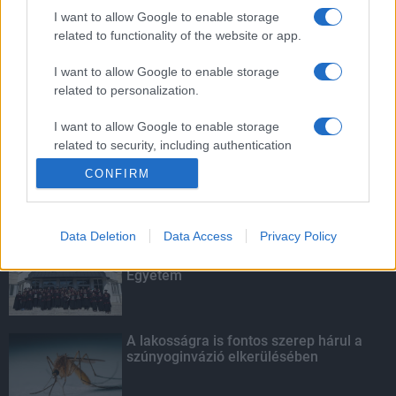
foci-Eb jegyeire
I want to allow Google to enable storage
related to functionality of the website or app.
I want to allow Google to enable storage
related to personalization.
Amire többmillióan vártunk: szombattól
másodfokúra csökken a riasztás
I want to allow Google to enable storage
related to security, including authentication
functionality and fraud prevention, and other
CONFIRM
user protection.
KIEMELT
Data Deletion
Data Access
Privacy Policy
Kecskeméten is szakirányú
továbbképzésekkel erősít a Gál Ferenc
Egyetem
A lakosságra is fontos szerep hárul a
szúnyoginvázió elkerülésében