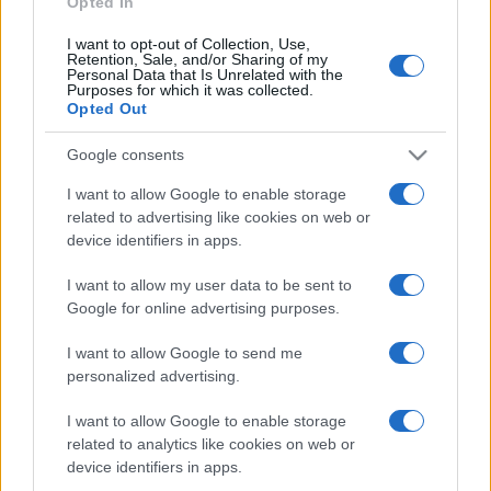
Opted In
I want to opt-out of Collection, Use,
Retention, Sale, and/or Sharing of my
HÍRDETÉS
Personal Data that Is Unrelated with the
Purposes for which it was collected.
Opted Out
HÍRDETÉS
Google consents
I want to allow Google to enable storage
related to advertising like cookies on web or
HÍRDETÉS
device identifiers in apps.
I want to allow my user data to be sent to
Google for online advertising purposes.
LEGOLVASOTTABB
I want to allow Google to send me
Kecskeméten is szakirányú
personalized advertising.
továbbképzésekkel erősít a Gál Ferenc
Egyetem
I want to allow Google to enable storage
related to analytics like cookies on web or
device identifiers in apps.
Szerdától rárajtolhatunk a jövő nyári