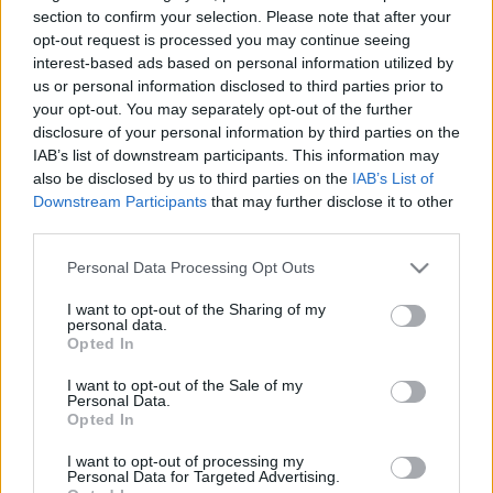
HÍRDETÉS
section to confirm your selection. Please note that after your
opt-out request is processed you may continue seeing
interest-based ads based on personal information utilized by
us or personal information disclosed to third parties prior to
LEGFRISSEBB
your opt-out. You may separately opt-out of the further
disclosure of your personal information by third parties on the
Helyi hírek
IAB’s list of downstream participants. This information may
Amire többmillióan vártunk: szombattól
also be disclosed by us to third parties on the
IAB’s List of
másodfokúra csökken a riasztás
Downstream Participants
that may further disclose it to other
third parties.
Please note that this website/app uses one or more Google
Personal Data Processing Opt Outs
Országos hírek
services and may gather and store information including but
Kecskeméten is szakirányú
not limited to your visit or usage behaviour. You may click to
I want to opt-out of the Sharing of my
továbbképzésekkel erősít a Gál Ferenc
personal data.
grant or deny consent to Google and its third-party tags to
Egyetem
Opted In
use your data for below specified purposes in below Google
consent section.
I want to opt-out of the Sale of my
Personal Data.
Országos hírek
Opted In
A lakosságra is fontos szerep hárul a
szúnyoginvázió elkerülésében
I want to opt-out of processing my
Personal Data for Targeted Advertising.