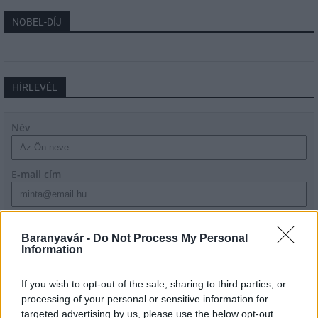
NOBEL-DÍJ
HÍRLEVÉL
Név
E-mail cím
Feliratkozom a hírlevélre és elfogadom az
adatvédelmi
szabályzatot!
Baranyavár -
Do Not Process My Personal
Information
FELIRATKOZÁS
If you wish to opt-out of the sale, sharing to third parties, or
processing of your personal or sensitive information for
targeted advertising by us, please use the below opt-out