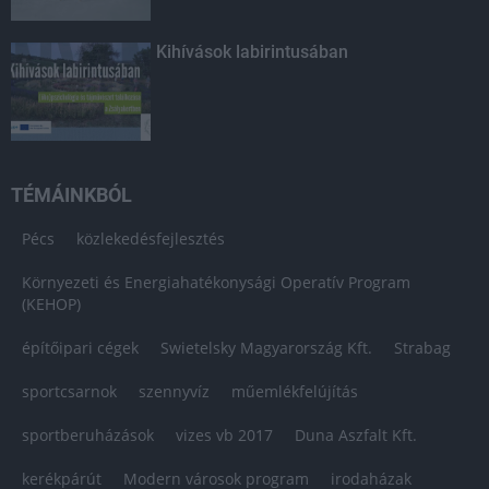
Kihívások labirintusában
TÉMÁINKBÓL
Pécs
közlekedésfejlesztés
Környezeti és Energiahatékonysági Operatív Program
(KEHOP)
építőipari cégek
Swietelsky Magyarország Kft.
Strabag
sportcsarnok
szennyvíz
műemlékfelújítás
sportberuházások
vizes vb 2017
Duna Aszfalt Kft.
kerékpárút
Modern városok program
irodaházak