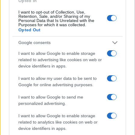
Opted In
I want to opt-out of Collection, Use,
Retention, Sale, and/or Sharing of my
HÍRDETÉS
Personal Data that Is Unrelated with the
Purposes for which it was collected.
Opted Out
HÍRDETÉS
Google consents
I want to allow Google to enable storage
related to advertising like cookies on web or
HÍRDETÉS
device identifiers in apps.
I want to allow my user data to be sent to
Google for online advertising purposes.
LEGOLVASOTTABB
I want to allow Google to send me
Szerdától rárajtolhatunk a jövő nyári
personalized advertising.
foci-Eb jegyeire
I want to allow Google to enable storage
related to analytics like cookies on web or
device identifiers in apps.
Kecskeméten is szakirányú