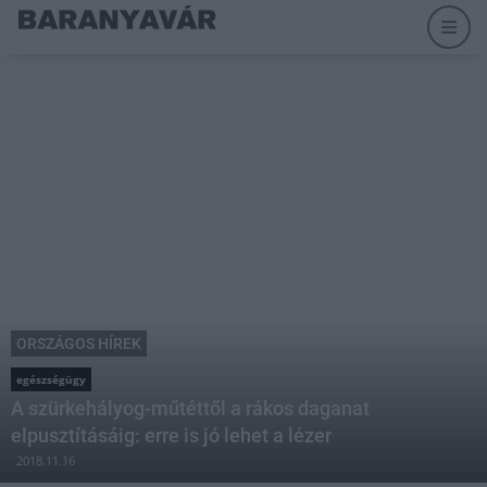
ORSZÁGOS HÍREK
egészségügy
A szürkehályog-műtéttől a rákos daganat
elpusztításáig: erre is jó lehet a lézer
2018.11.16