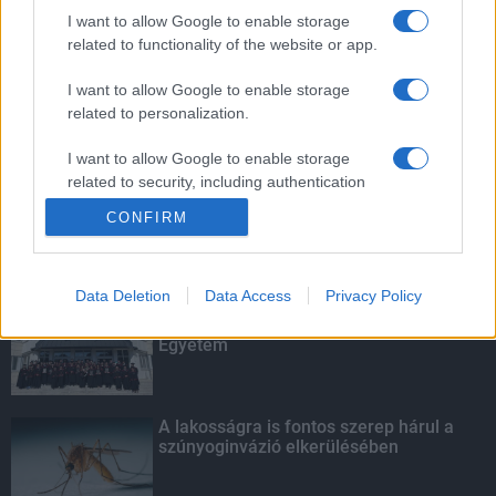
továbbképzésekkel erősít a Gál Ferenc
I want to allow Google to enable storage
Egyetem
related to functionality of the website or app.
I want to allow Google to enable storage
related to personalization.
Tavaly 83,3 milliárd forint kutatás-
fejlesztési és innovációs támogatást
fizettek ki az NFKI Alapból
I want to allow Google to enable storage
related to security, including authentication
functionality and fraud prevention, and other
CONFIRM
user protection.
KIEMELT
Data Deletion
Data Access
Privacy Policy
Kecskeméten is szakirányú
továbbképzésekkel erősít a Gál Ferenc
Egyetem
A lakosságra is fontos szerep hárul a
szúnyoginvázió elkerülésében