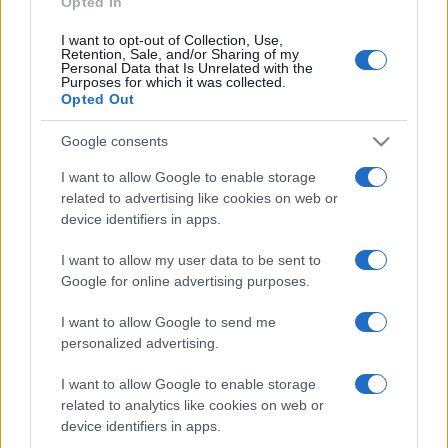
Opted In
I want to opt-out of Collection, Use,
Retention, Sale, and/or Sharing of my
HÍRDETÉS
Personal Data that Is Unrelated with the
Purposes for which it was collected.
Opted Out
HÍRDETÉS
Google consents
I want to allow Google to enable storage
related to advertising like cookies on web or
HÍRDETÉS
device identifiers in apps.
I want to allow my user data to be sent to
Google for online advertising purposes.
LEGOLVASOTTABB
I want to allow Google to send me
Szerdától rárajtolhatunk a jövő nyári
personalized advertising.
foci-Eb jegyeire
I want to allow Google to enable storage
related to analytics like cookies on web or
device identifiers in apps.
Víztoronyba rekedt munkásokat