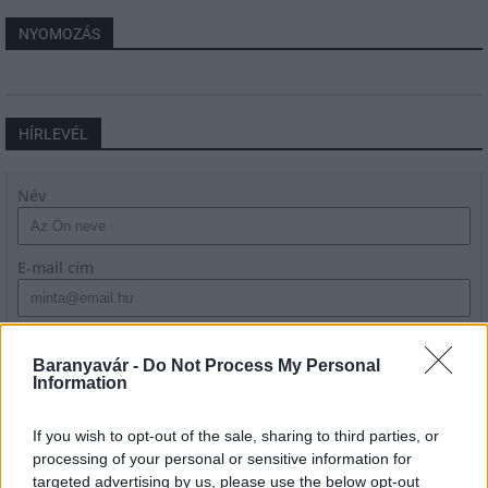
NYOMOZÁS
HÍRLEVÉL
Név
E-mail cím
Feliratkozom a hírlevélre és elfogadom az
adatvédelmi
szabályzatot!
Baranyavár -
Do Not Process My Personal
Information
FELIRATKOZÁS
If you wish to opt-out of the sale, sharing to third parties, or
processing of your personal or sensitive information for
targeted advertising by us, please use the below opt-out