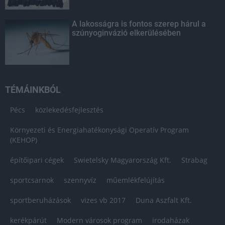
A lakosságra is fontos szerep hárul a
szúnyoginvázió elkerülésében
TÉMÁINKBÓL
Pécs
közlekedésfejlesztés
Környezeti és Energiahatékonysági Operatív Program
(KEHOP)
építőipari cégek
Swietelsky Magyarország Kft.
Strabag
sportcsarnok
szennyvíz
műemlékfelújítás
sportberuházások
vizes vb 2017
Duna Aszfalt Kft.
kerékpárút
Modern városok program
irodaházak