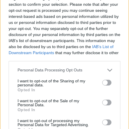
HÍRDETÉS
section to confirm your selection. Please note that after your
opt-out request is processed you may continue seeing
interest-based ads based on personal information utilized by
us or personal information disclosed to third parties prior to
LEGFRISSEBB
your opt-out. You may separately opt-out of the further
disclosure of your personal information by third parties on the
Országos hírek
IAB’s list of downstream participants. This information may
Megérkezett az eső a Duna vízgyűjtőjére
also be disclosed by us to third parties on the
IAB’s List of
Downstream Participants
that may further disclose it to other
third parties.
Please note that this website/app uses one or more Google
Personal Data Processing Opt Outs
Helyi hírek
services and may gather and store information including but
Amire többmillióan vártunk: szombattól
not limited to your visit or usage behaviour. You may click to
I want to opt-out of the Sharing of my
másodfokúra csökken a riasztás
personal data.
grant or deny consent to Google and its third-party tags to
Opted In
use your data for below specified purposes in below Google
consent section.
I want to opt-out of the Sale of my
Personal Data.
Országos hírek
Opted In
Kecskeméten is szakirányú
továbbképzésekkel erősít a Gál Ferenc
I want to opt-out of processing my
Egyetem
Personal Data for Targeted Advertising.