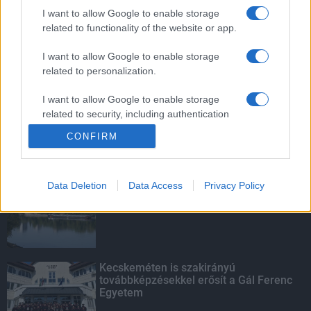
mentettek a sásdi tűzoltók
I want to allow Google to enable storage
related to functionality of the website or app.
I want to allow Google to enable storage
related to personalization.
Mit lát és mit lát nem a VÉDA?
I want to allow Google to enable storage
related to security, including authentication
functionality and fraud prevention, and other
CONFIRM
user protection.
KIEMELT
Data Deletion
Data Access
Privacy Policy
Megérkezett az eső a Duna
vízgyűjtőjére
Kecskeméten is szakirányú
továbbképzésekkel erősít a Gál Ferenc
Egyetem