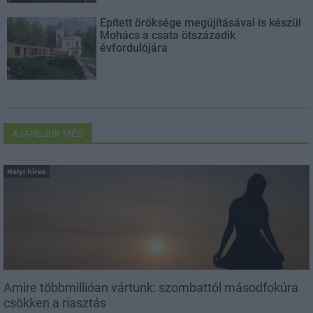
Épített öröksége megújításával is készül
Mohács a csata ötszázadik
évfordulójára
AJÁNLJUK MÉG
Helyi hírek
Amire többmillióan vártunk: szombattól másodfokúra
csökken a riasztás