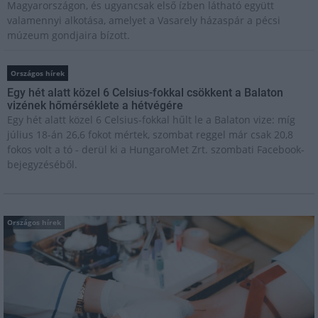
Magyarországon, és ugyancsak első ízben látható együtt
valamennyi alkotása, amelyet a Vasarely házaspár a pécsi
múzeum gondjaira bízott.
Országos hírek
Egy hét alatt közel 6 Celsius-fokkal csökkent a Balaton
vizének hőmérséklete a hétvégére
Egy hét alatt közel 6 Celsius-fokkal hűlt le a Balaton vize: míg
július 18-án 26,6 fokot mértek, szombat reggel már csak 20,8
fokos volt a tó - derül ki a HungaroMet Zrt. szombati Facebook-
bejegyzéséből.
Országos hírek