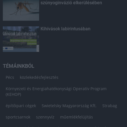
szúnyoginvázió elkerülésében
Kihívások labirintusában
TÉMÁINKBÓL
Pécs
közlekedésfejlesztés
Környezeti és Energiahatékonysági Operatív Program
(KEHOP)
építőipari cégek
Swietelsky Magyarország Kft.
Strabag
sportcsarnok
szennyvíz
műemlékfelújítás