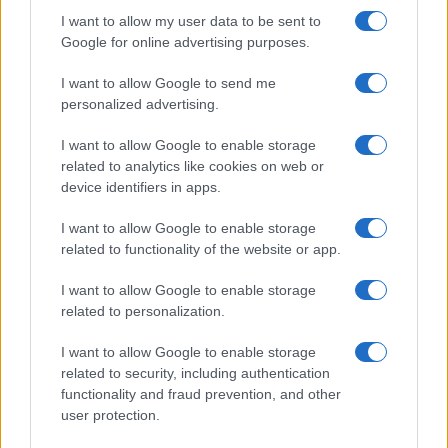
I want to allow my user data to be sent to
HÍRLEVÉL
Google for online advertising purposes.
I want to allow Google to send me
Név
personalized advertising.
I want to allow Google to enable storage
E-mail cím
related to analytics like cookies on web or
device identifiers in apps.
Feliratkozom a hírlevélre és elfogadom az
adatvédelmi
I want to allow Google to enable storage
szabályzatot!
related to functionality of the website or app.
FELIRATKOZÁS
I want to allow Google to enable storage
related to personalization.
I want to allow Google to enable storage
Kultúra
related to security, including authentication
Brandnyúl mini disco
functionality and fraud prevention, and other
Ilyen még nem volt: most a gyerkőcök bulizhatnak a Káptalan
user protection.
Kertben!