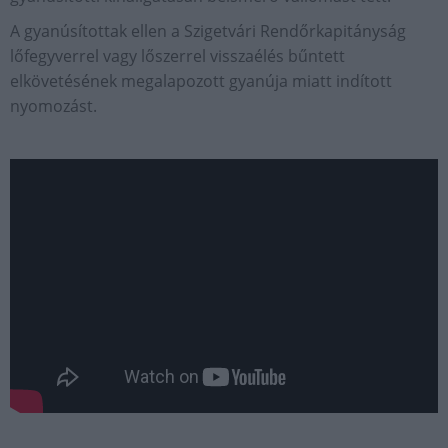
A gyanúsítottak ellen a Szigetvári Rendőrkapitányság
lőfegyverrel vagy lőszerrel visszaélés bűntett
elkövetésének megalapozott gyanúja miatt indított
nyomozást.