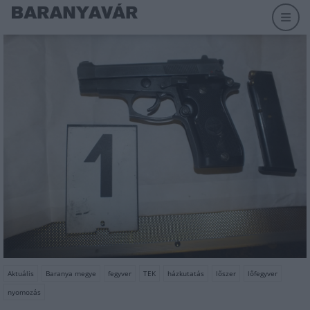
Aktuális
Baranya megye
fegyver
TEK
házkutatás
lőszer
lőfegyver
nyomozás