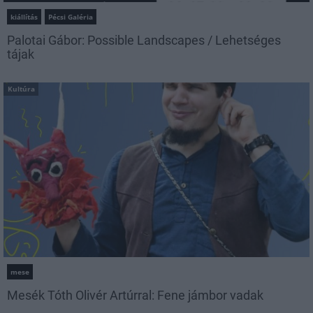
kiállítás
Pécsi Galéria
Palotai Gábor: Possible Landscapes / Lehetséges
tájak
Kultúra
mese
Mesék Tóth Olivér Artúrral: Fene jámbor vadak