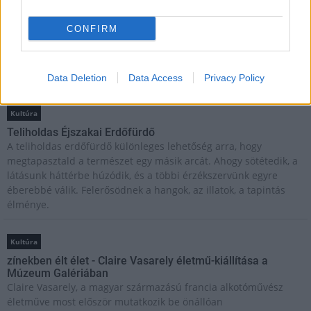
CONFIRM
Helyi hírek
Beindult az őszibarackszezon, szeptemberig élvezhetjük
A világon évente mintegy 25 millió tonna őszibarack terem, Kína
- csaknem 17 millió tonnával - messze a legnagyobb termelő.
Data Deletion
Data Access
Privacy Policy
Kultúra
Teliholdas Éjszakai Erdőfürdő
A teliholdas erdőfürdő különleges lehetőség arra, hogy
megtapasztald a természet egy másik arcát. Ahogy sötétedik, a
látásunk háttérbe húzódik, és a többi érzékszervünk egyre
éberebbé válik. Felerősödnek a hangok, az illatok, a tapintás
élménye.
Kultúra
zínekben élt élet - Claire Vasarely életmű-kiállítása a
Múzeum Galériában
Claire Vasarely, a magyar származású francia alkotóművész
életműve most először mutatkozik be önállóan