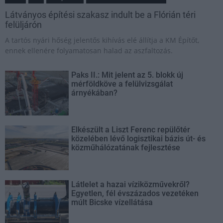
Látványos építési szakasz indult be a Flórián téri
felüljárón
A tartós nyári hőség jelentős kihívás elé állítja a KM Építőt,
ennek ellenére folyamatosan halad az aszfaltozás.
Paks II.: Mit jelent az 5. blokk új
mérföldköve a felülvizsgálat
árnyékában?
Elkészült a Liszt Ferenc repülőtér
közelében lévő logisztikai bázis út- és
közműhálózatának fejlesztése
Látlelet a hazai víziközművekről?
Egyetlen, fél évszázados vezetéken
múlt Bicske vízellátása