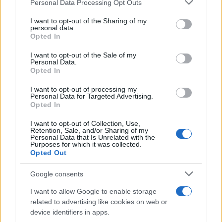
Please note that this website/app uses one or more Google
Personal Data Processing Opt Outs
Minden, amit a GED Afrika projektről
services and may gather and store information including but
tudni kell
not limited to your visit or usage behaviour. You may click to
I want to opt-out of the Sharing of my
personal data.
grant or deny consent to Google and its third-party tags to
Opted In
use your data for below specified purposes in below Google
Kultúra
consent section.
I want to opt-out of the Sale of my
Kihívások labirintusában
Personal Data.
Opted In
I want to opt-out of processing my
Personal Data for Targeted Advertising.
Opted In
Országos hírek
Túlfogyasztás napja - július 30-ra
I want to opt-out of Collection, Use,
felhasználta az emberiség a Föld egész
Retention, Sale, and/or Sharing of my
évre elegendő erőforrásait
Personal Data that Is Unrelated with the
Purposes for which it was collected.
Opted Out
Aktuális
Google consents
Open Orfű: mozgás, zene, közösség
I want to allow Google to enable storage
related to advertising like cookies on web or
device identifiers in apps.