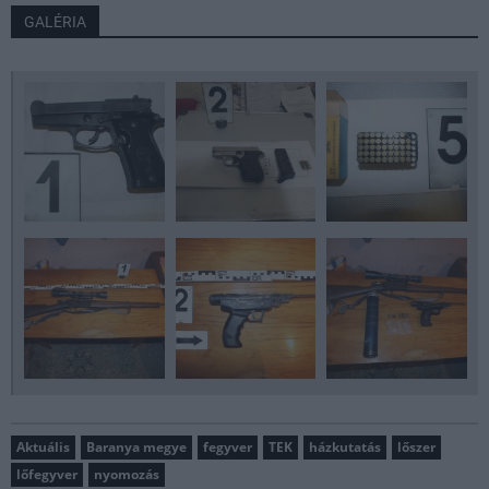
GALÉRIA
Aktuális
Baranya megye
fegyver
TEK
házkutatás
lőszer
lőfegyver
nyomozás