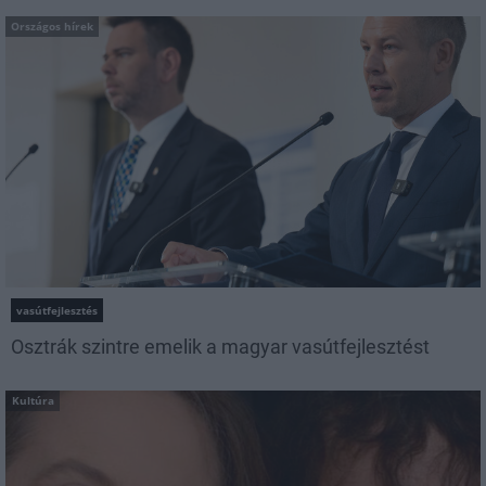
Országos hírek
vasútfejlesztés
Osztrák szintre emelik a magyar vasútfejlesztést
Kultúra