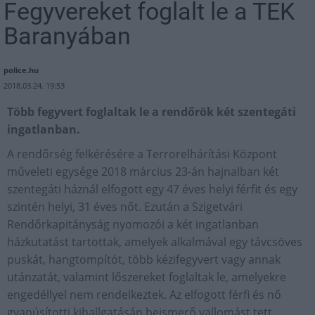
Fegyvereket foglalt le a TEK
Baranyában
police.hu
2018.03.24. 19:53
Több fegyvert foglaltak le a rendőrök két szentegáti
ingatlanban.
A rendőrség felkérésére a Terrorelhárítási Központ
műveleti egysége 2018 március 23-án hajnalban két
szentegáti háznál elfogott egy 47 éves helyi férfit és egy
szintén helyi, 31 éves nőt. Ezután a Szigetvári
Rendőrkapitányság nyomozói a két ingatlanban
házkutatást tartottak, amelyek alkalmával egy távcsöves
puskát, hangtompítót, több kézifegyvert vagy annak
utánzatát, valamint lőszereket foglaltak le, amelyekre
engedéllyel nem rendelkeztek. Az elfogott férfi és nő
gyanúsítotti kihallgatásán beismerő vallomást tett.