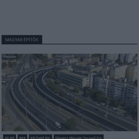
MAGYAR ÉPÍTŐK
Útépítés
HE-DO
BKK
KM Építő Kft.
Főmterv Mérnöki Tervező Zrt.