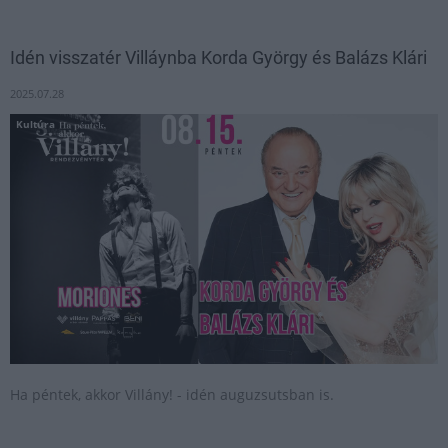
Idén visszatér Villáynba Korda György és Balázs Klári
2025.07.28
Kultúra
Ha péntek, akkor Villány! - idén auguzsutsban is.