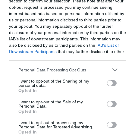
section to confirm your selection. Please note that after your
Strand fesztiválok fellépőinek sorában is kiemelt helyük van.
opt-out request is processed you may continue seeing
interest-based ads based on personal information utilized by
us or personal information disclosed to third parties prior to
Ismét Konyha koncert
your opt-out. You may separately opt-out of the further
disclosure of your personal information by third parties on the
2025.07.24
IAB’s list of downstream participants. This information may
Kultúra
also be disclosed by us to third parties on the
IAB’s List of
Downstream Participants
that may further disclose it to other
third parties.
Please note that this website/app uses one or more Google
Personal Data Processing Opt Outs
services and may gather and store information including but
not limited to your visit or usage behaviour. You may click to
I want to opt-out of the Sharing of my
personal data.
grant or deny consent to Google and its third-party tags to
Opted In
use your data for below specified purposes in below Google
consent section.
I want to opt-out of the Sale of my
Personal Data.
Opted In
I want to opt-out of processing my
A háromfős Konyha dalait senkinek nem kell bemutatni:
Personal Data for Targeted Advertising.
Százszor visszajátszott című számuk épp harmadvirágzását éli
Opted In