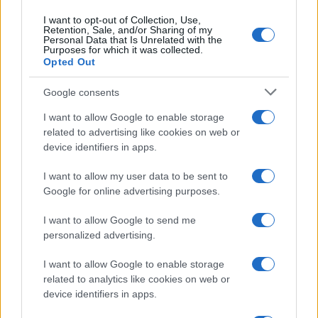
a Tiktokon - miközben Youtubeon túllépte a húszmillió
I want to opt-out of Collection, Use,
megtekintést.
Retention, Sale, and/or Sharing of my
Personal Data that Is Unrelated with the
Purposes for which it was collected.
Opted Out
1
Google consents
I want to allow Google to enable storage
HÍRLEVÉL
related to advertising like cookies on web or
device identifiers in apps.
Név
I want to allow my user data to be sent to
Google for online advertising purposes.
E-mail cím
I want to allow Google to send me
personalized advertising.
Feliratkozom a hírlevélre és elfogadom az
adatvédelmi
I want to allow Google to enable storage
szabályzatot!
related to analytics like cookies on web or
device identifiers in apps.
FELIRATKOZÁS