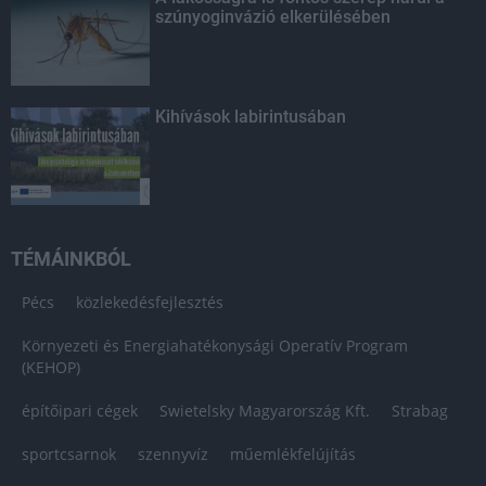
szúnyoginvázió elkerülésében
Kihívások labirintusában
TÉMÁINKBÓL
Pécs
közlekedésfejlesztés
Környezeti és Energiahatékonysági Operatív Program
(KEHOP)
építőipari cégek
Swietelsky Magyarország Kft.
Strabag
sportcsarnok
szennyvíz
műemlékfelújítás