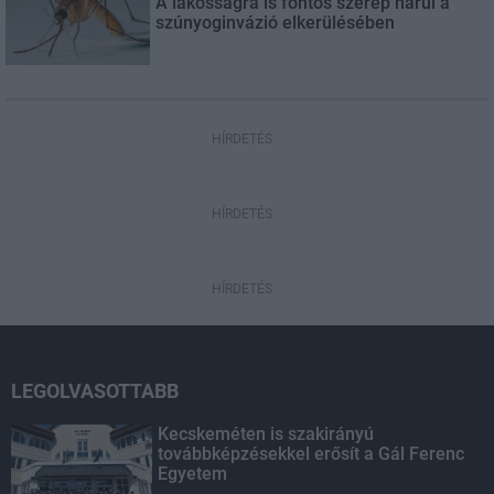
A lakosságra is fontos szerep hárul a
szúnyoginvázió elkerülésében
HÍRDETÉS
HÍRDETÉS
HÍRDETÉS
LEGOLVASOTTABB
Kecskeméten is szakirányú
továbbképzésekkel erősít a Gál Ferenc
Egyetem