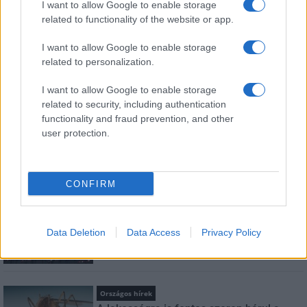
I want to allow Google to enable storage
related to functionality of the website or app.
I want to allow Google to enable storage
HÍRDETÉS
related to personalization.
I want to allow Google to enable storage
LEGFRISSEBB
related to security, including authentication
functionality and fraud prevention, and other
Helyi hírek
user protection.
Amire többmillióan vártunk: szombattól
másodfokúra csökken a riasztás
CONFIRM
Országos hírek
Kecskeméten is szakirányú
Data Deletion
Data Access
Privacy Policy
továbbképzésekkel erősít a Gál Ferenc
Egyetem
Országos hírek