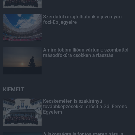
Szerdától rárajtolhatunk a jövő nyári
foci-Eb jegyeire
Amire többmillióan vártunk: szombattól
másodfokúra csökken a riasztás
KIEMELT
Kecskeméten is szakirányú
továbbképzésekkel erősít a Gál Ferenc
Egyetem
A lakosságra is fontos szerep hárul a