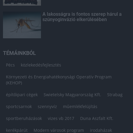
A lakosságra is fontos szerep hárul a
szúnyoginvázió elkerülésében
TÉMÁINKBÓL
Pécs
közlekedésfejlesztés
Környezeti és Energiahatékonysági Operatív Program
(KEHOP)
építőipari cégek
Swietelsky Magyarország Kft.
Strabag
sportcsarnok
szennyvíz
műemlékfelújítás
sportberuházások
vizes vb 2017
Duna Aszfalt Kft.
kerékpárút
Modern városok program
irodaházak