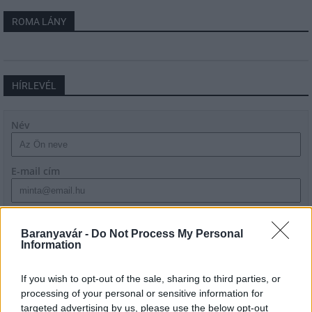
ROMA LÁNY
HÍRLEVÉL
Név
E-mail cím
Feliratkozom a hírlevélre és elfogadom az
adatvédelmi
szabályzatot!
Baranyavár -
Do Not Process My Personal
Information
FELIRATKOZÁS
If you wish to opt-out of the sale, sharing to third parties, or
processing of your personal or sensitive information for
targeted advertising by us, please use the below opt-out