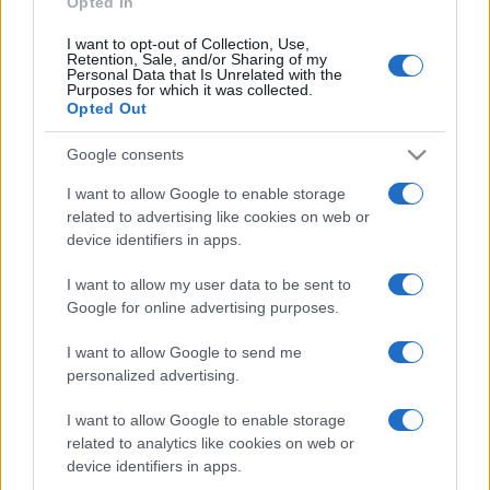
Opted In
I want to opt-out of Collection, Use,
Retention, Sale, and/or Sharing of my
HÍRDETÉS
Personal Data that Is Unrelated with the
Purposes for which it was collected.
Opted Out
HÍRDETÉS
Google consents
I want to allow Google to enable storage
related to advertising like cookies on web or
HÍRDETÉS
device identifiers in apps.
I want to allow my user data to be sent to
Google for online advertising purposes.
LEGOLVASOTTABB
I want to allow Google to send me
Szerdától rárajtolhatunk a jövő nyári
personalized advertising.
foci-Eb jegyeire
I want to allow Google to enable storage
related to analytics like cookies on web or
device identifiers in apps.
Víztoronyba rekedt munkásokat