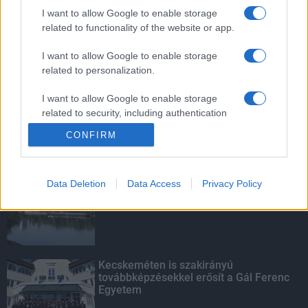
mentettek a sásdi tűzoltók
I want to allow Google to enable storage
related to functionality of the website or app.
I want to allow Google to enable storage
related to personalization.
Mit lát és mit lát nem a VÉDA?
I want to allow Google to enable storage
related to security, including authentication
functionality and fraud prevention, and other
CONFIRM
user protection.
KIEMELT
Data Deletion
Data Access
Privacy Policy
Megérkezett az eső a Duna
vízgyűjtőjére
Kecskeméten is szakirányú
továbbképzésekkel erősít a Gál Ferenc
Egyetem