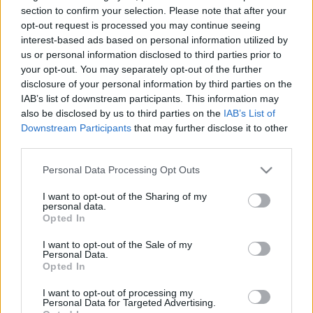
HÍRDETÉS
section to confirm your selection. Please note that after your
opt-out request is processed you may continue seeing
interest-based ads based on personal information utilized by
us or personal information disclosed to third parties prior to
LEGFRISSEBB
your opt-out. You may separately opt-out of the further
disclosure of your personal information by third parties on the
Országos hírek
IAB’s list of downstream participants. This information may
Megérkezett az eső a Duna vízgyűjtőjére
also be disclosed by us to third parties on the
IAB’s List of
Downstream Participants
that may further disclose it to other
third parties.
Please note that this website/app uses one or more Google
Personal Data Processing Opt Outs
Helyi hírek
services and may gather and store information including but
Amire többmillióan vártunk: szombattól
not limited to your visit or usage behaviour. You may click to
I want to opt-out of the Sharing of my
másodfokúra csökken a riasztás
personal data.
grant or deny consent to Google and its third-party tags to
Opted In
use your data for below specified purposes in below Google
consent section.
I want to opt-out of the Sale of my
Personal Data.
Országos hírek
Opted In
Kecskeméten is szakirányú
továbbképzésekkel erősít a Gál Ferenc
I want to opt-out of processing my
Egyetem
Personal Data for Targeted Advertising.