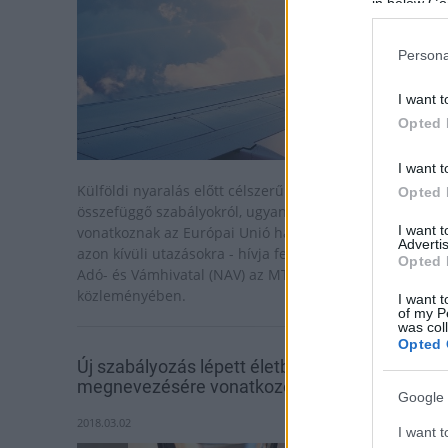
in below Go
Persona
I want t
Opted 
I want t
Külföldi nyaralás előtt célszerű tájékozódni az utazássa
Opted 
összefüggő szabályokról, ugyanis más előírások
I want 
vonatkoznak az Európai Unió határain belüli, illetve az
Advertis
azon kívüli utazásokra - hívja fel a figyelmet a Nemzeti
Opted 
Adó- és Vámhivatal (NAV) az MTI-nek küldött keddi
közleményében.
I want t
of my P
was col
Opted 
Új szabályozás lépett életbe a párlatok
megnevezésére vonatkozóan
Google 
2018.03.02
I want t