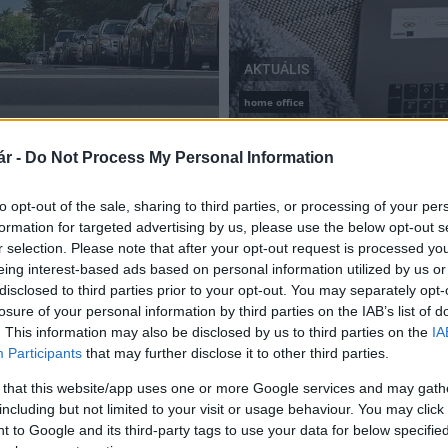
AKTUÁLIS
home office
i rendelet értelmében
A kormány szabályozni fo
2020.07.21
r -
Do Not Process My Personal Information
to opt-out of the sale, sharing to third parties, or processing of your per
formation for targeted advertising by us, please use the below opt-out s
r selection. Please note that after your opt-out request is processed y
eing interest-based ads based on personal information utilized by us or
Változik a Szép-kártya szabályozása – mi
disclosed to third parties prior to your opt-out. You may separately opt-
történik az idén?
losure of your personal information by third parties on the IAB’s list of
. This information may also be disclosed by us to third parties on the
IA
2018.04.23
Participants
that may further disclose it to other third parties.
Április 20-án megjelent a Széchenyi-pihenőkártya
működését szabályozó új kormányrendelet, amely a
 that this website/app uses one or more Google services and may gath
kihirdetését követő 30. napon hatályba is lép.
including but not limited to your visit or usage behaviour. You may click 
 to Google and its third-party tags to use your data for below specifi