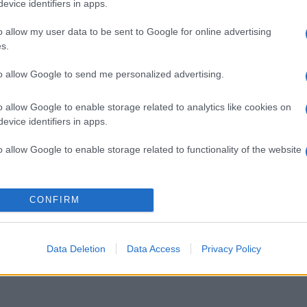
evice identifiers in apps.
o allow my user data to be sent to Google for online advertising
s.
to allow Google to send me personalized advertising.
o allow Google to enable storage related to analytics like cookies on
evice identifiers in apps.
o allow Google to enable storage related to functionality of the website
o allow Google to enable storage related to personalization.
CONFIRM
o allow Google to enable storage related to security, including
cation functionality and fraud prevention, and other user protection.
Data Deletion
Data Access
Privacy Policy