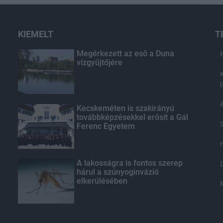
KIEMELT
T
Megérkezett az eső a Duna
vízgyűjtőjére
Kecskeméten is szakirányú
továbbképzésekkel erősít a Gál
Ferenc Egyetem
A lakosságra is fontos szerep
hárul a szúnyoginvázió
elkerülésében