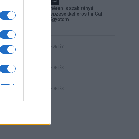
Országos hírek
Kecskeméten is szakirányú
továbbképzésekkel erősít a Gál
Ferenc Egyetem
HÍRDETÉS
HÍRDETÉS
HÍRDETÉS