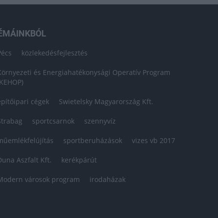
ÉMÁINKBÓL
Pécs
közlekedésfejlesztés
Környezeti és Energiahatékonysági Operatív Program
(KEHOP)
építőipari cégek
Swietelsky Magyarország Kft.
Strabag
sportcsarnok
szennyvíz
műemlékfelújítás
sportberuházások
vizes vb 2017
Duna Aszfalt Kft.
kerékpárút
Modern városok program
irodaházak