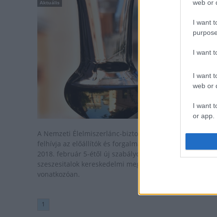
web or d
Aktuális
I want t
purpose
I want 
I want t
web or d
I want t
or app.
A Nemzeti Élelmiszerlánc-biztonsági Hivatal (Nébih)
I want t
felhívja az előállítók és forgalmazók figyelmét, hogy
2018. február 5-étől új szabályozás lépett életbe egyes
I want t
szeszesitalok kereskedelmi megnevezésére
authenti
vonatkozóan.
1