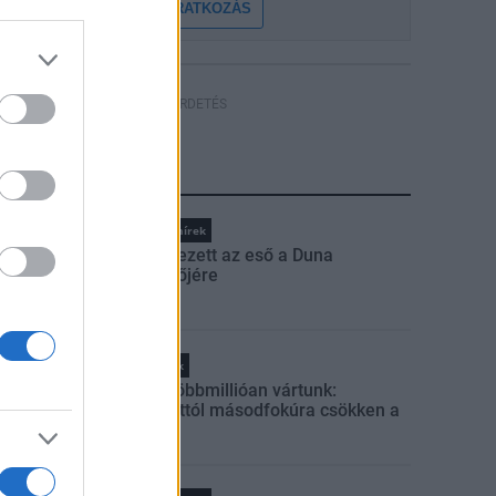
FELIRATKOZÁS
HÍRDETÉS
LEGFRISSEBB
Országos hírek
Megérkezett az eső a Duna
vízgyűjtőjére
Helyi hírek
Amire többmillióan vártunk:
szombattól másodfokúra csökken a
riasztás