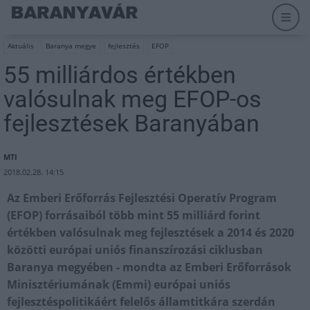
Aktuális
Baranya megye
fejlesztés
EFOP
55 milliárdos értékben
valósulnak meg EFOP-os
fejlesztések Baranyában
MTI
2018.02.28. 14:15
Az Emberi Erőforrás Fejlesztési Operatív Program
(EFOP) forrásaiból több mint 55 milliárd forint
értékben valósulnak meg fejlesztések a 2014 és 2020
közötti európai uniós finanszírozási ciklusban
Baranya megyében - mondta az Emberi Erőforrások
Minisztériumának (Emmi) európai uniós
fejlesztéspolitikáért felelős államtitkára szerdán