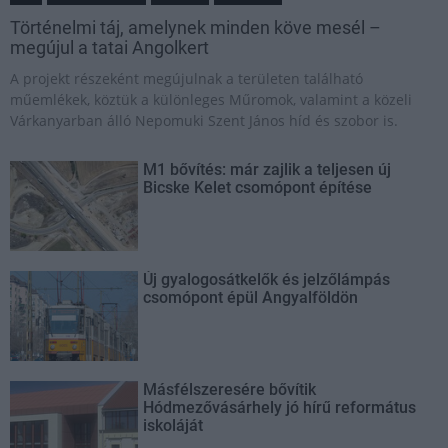
Történelmi táj, amelynek minden köve mesél –
megújul a tatai Angolkert
A projekt részeként megújulnak a területen található
műemlékek, köztük a különleges Műromok, valamint a közeli
Várkanyarban álló Nepomuki Szent János híd és szobor is.
M1 bővítés: már zajlik a teljesen új
Bicske Kelet csomópont építése
Új gyalogosátkelők és jelzőlámpás
csomópont épül Angyalföldön
Másfélszeresére bővítik
Hódmezővásárhely jó hírű református
iskoláját