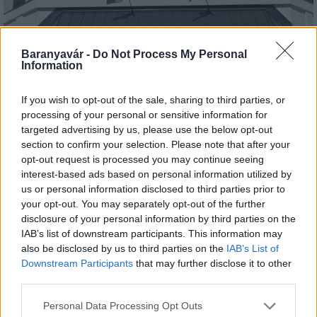
Baranyavár -
Do Not Process My Personal
Information
If you wish to opt-out of the sale, sharing to third parties, or
Kecskeméten is szakirányú továbbképzésekkel erősít a
processing of your personal or sensitive information for
Gál Ferenc Egyetem
targeted advertising by us, please use the below opt-out
section to confirm your selection. Please note that after your
opt-out request is processed you may continue seeing
interest-based ads based on personal information utilized by
us or personal information disclosed to third parties prior to
your opt-out. You may separately opt-out of the further
disclosure of your personal information by third parties on the
Országos hírek
IAB’s list of downstream participants. This information may
A lakosságra is fontos szerep hárul a
also be disclosed by us to third parties on the
IAB’s List of
szúnyoginvázió elkerülésében
Downstream Participants
that may further disclose it to other
third parties.
Please note that this website/app uses one or more Google
Personal Data Processing Opt Outs
Országos hírek