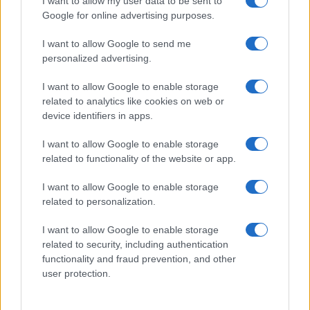
I want to allow my user data to be sent to
Google for online advertising purposes.
HÍRLEVÉL
I want to allow Google to send me
personalized advertising.
Név
I want to allow Google to enable storage
related to analytics like cookies on web or
device identifiers in apps.
E-mail cím
I want to allow Google to enable storage
related to functionality of the website or app.
Feliratkozom a hírlevélre és elfogadom az
adatvédelmi
szabályzatot!
I want to allow Google to enable storage
related to personalization.
FELIRATKOZÁS
I want to allow Google to enable storage
related to security, including authentication
functionality and fraud prevention, and other
Aktuális
user protection.
Open Orfű: mozgás, zene, közösség
Augusztus első hétvégéjén (augusztus 1-2.) a Pécsi-tó partja