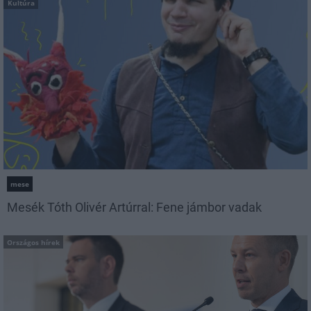
Kultúra
mese
Mesék Tóth Olivér Artúrral: Fene jámbor vadak
Országos hírek