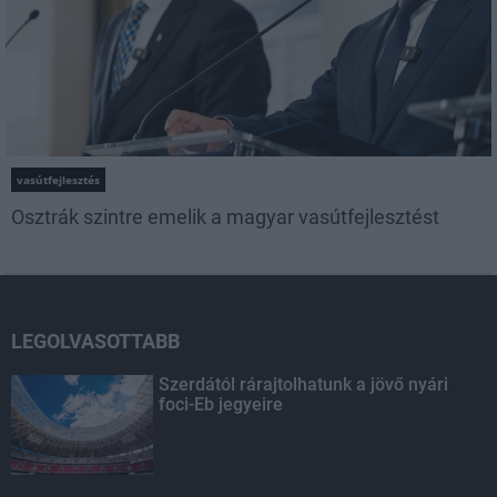
vasútfejlesztés
Osztrák szintre emelik a magyar vasútfejlesztést
LEGOLVASOTTABB
Szerdától rárajtolhatunk a jövő nyári
foci-Eb jegyeire