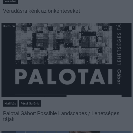
véradás
Véradásra kérik az önkénteseket
Kultúra
kiállítás
Pécsi Galéria
Palotai Gábor: Possible Landscapes / Lehetséges
tájak