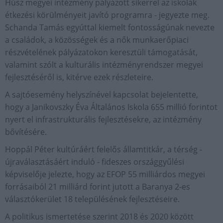
Húsz megyei intézmény pályázott sikerrel az iskolák
étkezési körülményeit javító programra - jegyezte meg.
Schanda Tamás egyúttal kiemelt fontosságúnak nevezte
a családok, a közösségek és a nők munkaerőpiaci
részvételének pályázatokon keresztüli támogatását,
valamint szólt a kulturális intézményrendszer megyei
fejlesztéséről is, kitérve ezek részleteire.
A sajtóesemény helyszínével kapcsolat bejelentette,
hogy a Janikovszky Éva Általános Iskola 655 millió forintot
nyert el infrastrukturális fejlesztésekre, az intézmény
bővítésére.
Hoppál Péter kultúráért felelős államtitkár, a térség -
újraválasztásáért induló - fideszes országgyűlési
képviselője jelezte, hogy az EFOP 55 milliárdos megyei
forrásaiból 21 milliárd forint jutott a Baranya 2-es
választókerület 18 településének fejlesztéseire.
A politikus ismertetése szerint 2018 és 2020 között