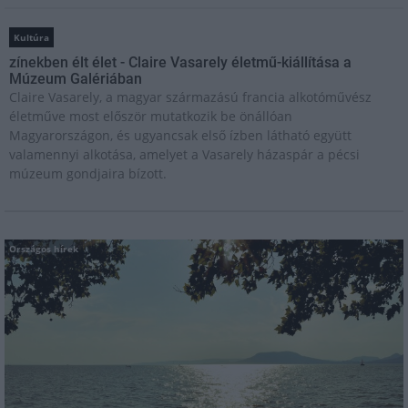
Kultúra
zínekben élt élet - Claire Vasarely életmű-kiállítása a
Múzeum Galériában
Claire Vasarely, a magyar származású francia alkotóművész
életműve most először mutatkozik be önállóan
Magyarországon, és ugyancsak első ízben látható együtt
valamennyi alkotása, amelyet a Vasarely házaspár a pécsi
múzeum gondjaira bízott.
Országos hírek