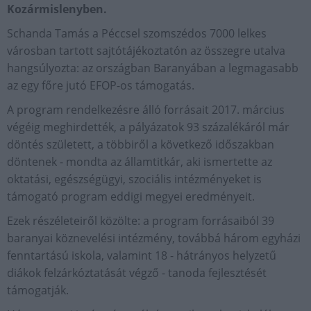
Kozármislenyben.
Schanda Tamás a Péccsel szomszédos 7000 lelkes
városban tartott sajtótájékoztatón az összegre utalva
hangsúlyozta: az országban Baranyában a legmagasabb
az egy főre jutó EFOP-os támogatás.
A program rendelkezésre álló forrásait 2017. március
végéig meghirdették, a pályázatok 93 százalékáról már
döntés született, a többiről a következő időszakban
döntenek - mondta az államtitkár, aki ismertette az
oktatási, egészségügyi, szociális intézményeket is
támogató program eddigi megyei eredményeit.
Ezek részéleteiről közölte: a program forrásaiból 39
baranyai köznevelési intézmény, továbbá három egyházi
fenntartású iskola, valamint 18 - hátrányos helyzetű
diákok felzárkóztatását végző - tanoda fejlesztését
támogatják.