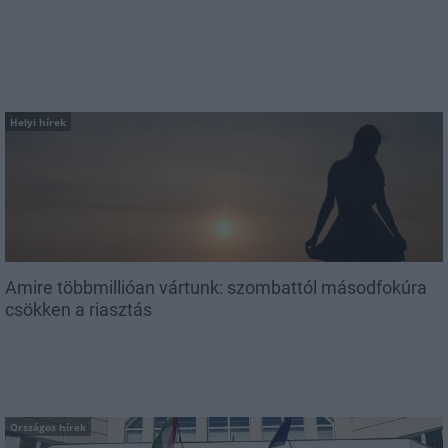
Helyi hírek
Amire többmillióan vártunk: szombattól másodfokúra
csökken a riasztás
Országos hírek