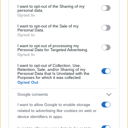
services and may gather and store information including but
Itt az ÉVOSZ megoldása a hőhullámok és
not limited to your visit or usage behaviour. You may click to
I want to opt-out of the Sharing of my
az energiakrízis kezelésére
personal data.
grant or deny consent to Google and its third-party tags to
Opted In
use your data for below specified purposes in below Google
consent section.
I want to opt-out of the Sale of my
Personal Data.
Országos hírek
Opted In
Miért éri meg Afrikában utat építeni?
Minden, amit a GED Afrika projektről
I want to opt-out of processing my
tudni kell
Personal Data for Targeted Advertising.
Opted In
I want to opt-out of Collection, Use,
Kultúra
Retention, Sale, and/or Sharing of my
Kihívások labirintusában
Personal Data that Is Unrelated with the
Purposes for which it was collected.
Opted Out
Google consents
Országos hírek
I want to allow Google to enable storage
Túlfogyasztás napja - július 30-ra
related to advertising like cookies on web or
felhasználta az emberiség a Föld egész
device identifiers in apps.
évre elegendő erőforrásait