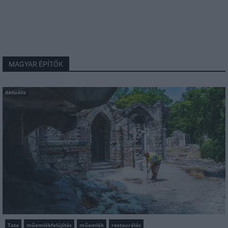
MAGYAR ÉPÍTŐK
Aktuális
Tata
műemlékfelújítás
műemlék
restaurálás