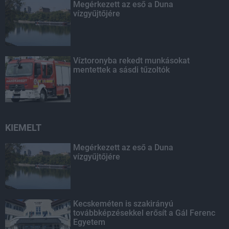
Megérkezett az eső a Duna
vízgyűjtőjére
Víztoronyba rekedt munkásokat
mentettek a sásdi tűzoltók
KIEMELT
Megérkezett az eső a Duna
vízgyűjtőjére
Kecskeméten is szakirányú
továbbképzésekkel erősít a Gál Ferenc
Egyetem