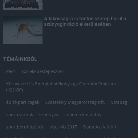
A lakosságra is fontos szerep hárul a
szúnyoginvázió elkerülésében
TÉMÁINKBÓL
Pécs
közlekedésfejlesztés
Környezeti és Energiahatékonysági Operatív Program
(KEHOP)
építőipari cégek
Swietelsky Magyarország Kft.
Strabag
sportcsarnok
szennyvíz
műemlékfelújítás
sportberuházások
vizes vb 2017
Duna Aszfalt Kft.