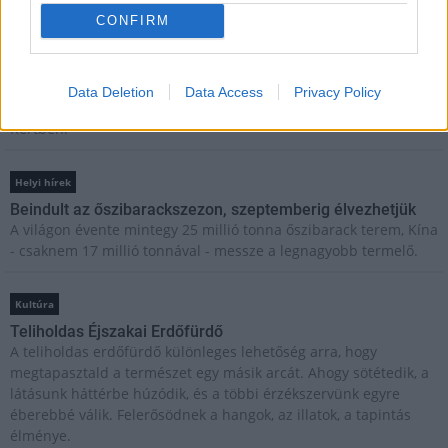
megtelik élettel, sporttal és élményekkel!
CONFIRM
Kultúra
Brandnyúl mini disco
Data Deletion
Data Access
Privacy Policy
Ilyen még nem volt: most a gyerkőcök bulizhatnak a Káptalan
Kertben!
Helyi hírek
Beindult az őszibarackszezon, szeptemberig élvezhetjük
A világon évente mintegy 25 millió tonna őszibarack terem, Kína
- csaknem 17 millió tonnával - messze a legnagyobb termelő.
Kultúra
Teliholdas Éjszakai Erdőfürdő
A teliholdas erdőfürdő különleges lehetőség arra, hogy
megtapasztald a természet egy másik arcát. Ahogy sötétedik, a
látásunk háttérbe húzódik, és a többi érzékszervünk egyre
éberebbé válik. Felerősödnek a hangok, az illatok, a tapintás
élménye.