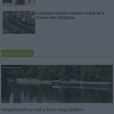
Látványos építési szakasz indult be a
Flórián téri felüljárón
AJÁNLJUK MÉG
Országos hírek
Megérkezett az eső a Duna vízgyűjtőjére