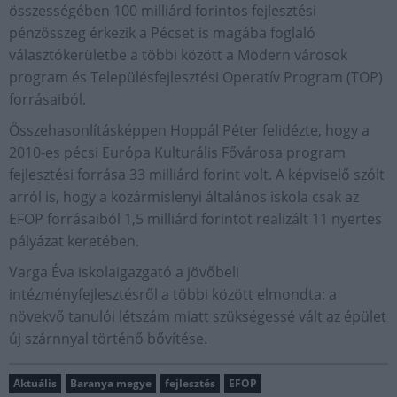
összességében 100 milliárd forintos fejlesztési
pénzösszeg érkezik a Pécset is magába foglaló
választókerületbe a többi között a Modern városok
program és Településfejlesztési Operatív Program (TOP)
forrásaiból.
Összehasonlításképpen Hoppál Péter felidézte, hogy a
2010-es pécsi Európa Kulturális Fővárosa program
fejlesztési forrása 33 milliárd forint volt. A képviselő szólt
arról is, hogy a kozármislenyi általános iskola csak az
EFOP forrásaiból 1,5 milliárd forintot realizált 11 nyertes
pályázat keretében.
Varga Éva iskolaigazgató a jövőbeli
intézményfejlesztésről a többi között elmondta: a
növekvő tanulói létszám miatt szükségessé vált az épület
új szárnnyal történő bővítése.
Aktuális
Baranya megye
fejlesztés
EFOP