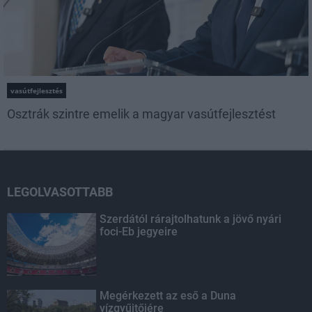
vasútfejlesztés
Osztrák szintre emelik a magyar vasútfejlesztést
LEGOLVASOTTABB
Szerdától rárajtolhatunk a jövő nyári
foci-Eb jegyeire
Megérkezett az eső a Duna
vízgyűjtőjére