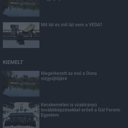
Mit lát és mit lát nem a VÉDA?
KIEMELT
Megérkezett az eső a Duna
vízgyűjtőjére
Kecskeméten is szakirányú
továbbképzésekkel erősít a Gál Ferenc
Egyetem