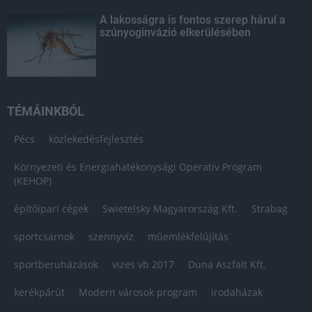
A lakosságra is fontos szerep hárul a
szúnyoginvázió elkerülésében
TÉMÁINKBÓL
Pécs
közlekedésfejlesztés
Környezeti és Energiahatékonysági Operatív Program
(KEHOP)
építőipari cégek
Swietelsky Magyarország Kft.
Strabag
sportcsarnok
szennyvíz
műemlékfelújítás
sportberuházások
vizes vb 2017
Duna Aszfalt Kft.
kerékpárút
Modern városok program
irodaházak