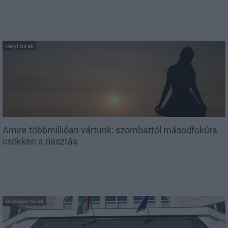
Helyi hírek
Amire többmillióan vártunk: szombattól másodfokúra
csökken a riasztás
Országos hírek