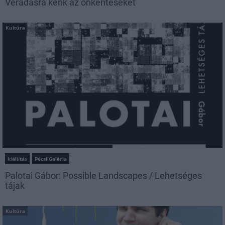
Véradásra kérik az önkénteseket
Kultúra
kiállítás
Pécsi Galéria
Palotai Gábor: Possible Landscapes / Lehetséges
tájak
Kultúra