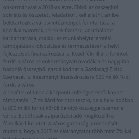
önkormányzat a 2018-as évre. Ebből az összegből
sokrétű és összetett feladatkört kell ellátni, amibe
beletartozik a városi intézmények fenntartása, a
közalkalmazottak bérének fizetése, az úthálózat
karbantartása, család- és munkahelyteremtési
támogatások folyósítása és természetesen a helyi
fejlesztések finanszírozása is. Közel félmilliárd forintot
fordít a város az önkormányzati óvodákra és nagyjából
hasonló összegből gazdálkodhat a Gazdasági Ellátó
Szervezet is. Intézményi finanszírozásra 525 millió Ft-ot
fordít a város.
A bevételi oldalon a központi költségvetéstől kapott
támogatás 1,7 milliárd forintot tesz ki, de a helyi adókból
is 850 millió forint körüli befolyó összeggel számol a
város. Ebből csak az iparűzési adó megközelíti a
félmilliárd forintot. A város gazdasági erősödését
mutatja, hogy a 2017-es előirányzatot több mint 7%-kal