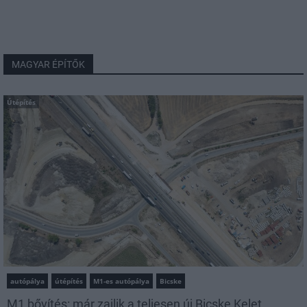
MAGYAR ÉPÍTŐK
Útépítés
autópálya
útépítés
M1-es autópálya
Bicske
M1 bővítés: már zajlik a teljesen új Bicske Kelet