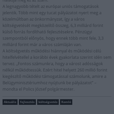
haladja meg ez az szám.
A legnagyobb tételt az európai uniós támogatások
jelentik. Több mint egy tucat pályázatot nyert meg a
közelmúltban az önkormányzat, így a város
költségvetését megközelítő összeg, 6,3 milliárd forint
külső forrás fordítható fejlesztésekre. Pénzügyi
szempontból előnyös, hogy ennek több mint fele, 3,3
milliárd forint már a város számláján van.
A költségvetés működési hiánnyal és működési célú
hitelfelvétellel a korábbi évek gyakorlata szerint idén sem
tervez. „Fontos számunkra, hogy a várost adósságok
nélkül működtessük. Ezért hitel helyett 260 millió forint
kiegészítő működési támogatással számolunk, amire a
Belügyminisztériumhoz nyújtunk be pályázatot” –
mondta el Polics József polgármester.
Aktuális
fejlesztés
költségvetés
Komló