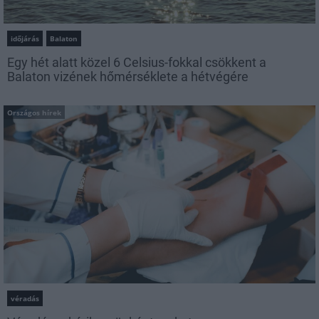
időjárás
Balaton
Egy hét alatt közel 6 Celsius-fokkal csökkent a
Balaton vizének hőmérséklete a hétvégére
Országos hírek
véradás