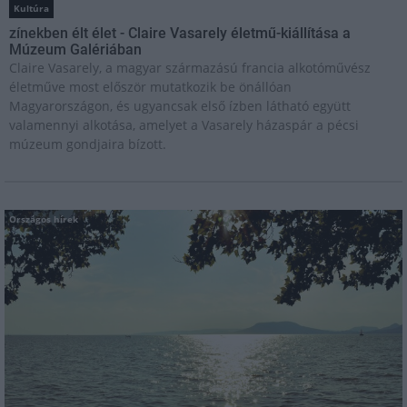
Kultúra
zínekben élt élet - Claire Vasarely életmű-kiállítása a
Múzeum Galériában
Claire Vasarely, a magyar származású francia alkotóművész
életműve most először mutatkozik be önállóan
Magyarországon, és ugyancsak első ízben látható együtt
valamennyi alkotása, amelyet a Vasarely házaspár a pécsi
múzeum gondjaira bízott.
Országos hírek