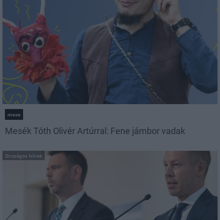
mese
Mesék Tóth Olivér Artúrral: Fene jámbor vadak
Országos hírek