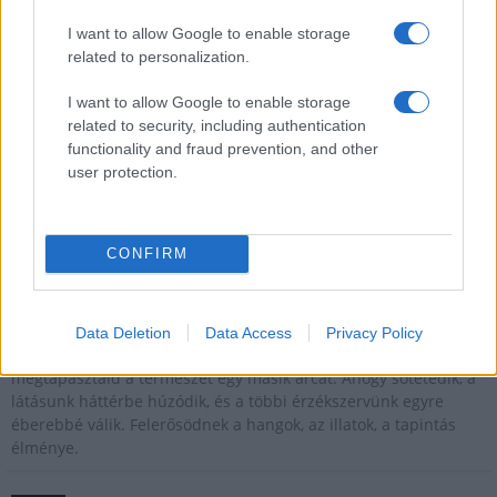
Kultúra
I want to allow Google to enable storage
related to personalization.
Brandnyúl mini disco
Ilyen még nem volt: most a gyerkőcök bulizhatnak a Káptalan
I want to allow Google to enable storage
Kertben!
related to security, including authentication
functionality and fraud prevention, and other
Helyi hírek
user protection.
Beindult az őszibarackszezon, szeptemberig élvezhetjük
A világon évente mintegy 25 millió tonna őszibarack terem, Kína
- csaknem 17 millió tonnával - messze a legnagyobb termelő.
CONFIRM
Kultúra
Teliholdas Éjszakai Erdőfürdő
Data Deletion
Data Access
Privacy Policy
A teliholdas erdőfürdő különleges lehetőség arra, hogy
megtapasztald a természet egy másik arcát. Ahogy sötétedik, a
látásunk háttérbe húzódik, és a többi érzékszervünk egyre
éberebbé válik. Felerősödnek a hangok, az illatok, a tapintás
élménye.