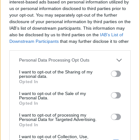
interest-based ads based on personal information utilized by
us or personal information disclosed to third parties prior to
your opt-out. You may separately opt-out of the further
disclosure of your personal information by third parties on the
Országos hírek
IAB’s list of downstream participants. This information may
Miért éri meg Afrikában utat építeni?
also be disclosed by us to third parties on the
IAB’s List of
Minden, amit a GED Afrika projektről
Downstream Participants
that may further disclose it to other
tudni kell
third parties.
Please note that this website/app uses one or more Google
Personal Data Processing Opt Outs
Kultúra
services and may gather and store information including but
Kihívások labirintusában
not limited to your visit or usage behaviour. You may click to
I want to opt-out of the Sharing of my
personal data.
grant or deny consent to Google and its third-party tags to
Opted In
use your data for below specified purposes in below Google
consent section.
I want to opt-out of the Sale of my
Personal Data.
Országos hírek
Opted In
Túlfogyasztás napja - július 30-ra
felhasználta az emberiség a Föld egész
I want to opt-out of processing my
Personal Data for Targeted Advertising.
évre elegendő erőforrásait
Opted In
I want to opt-out of Collection, Use,