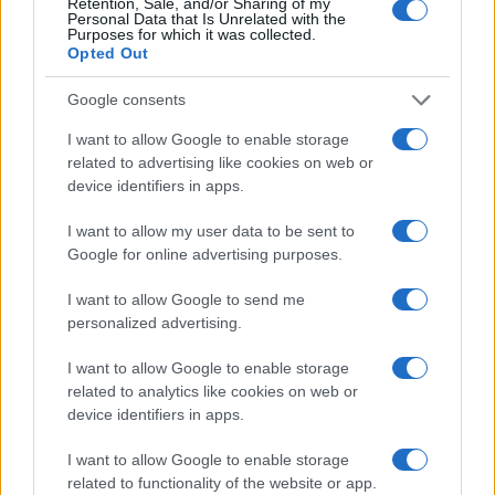
Retention, Sale, and/or Sharing of my
Personal Data that Is Unrelated with the
HÍRLEVÉL
Purposes for which it was collected.
Opted Out
Név
Google consents
I want to allow Google to enable storage
E-mail cím
related to advertising like cookies on web or
device identifiers in apps.
I want to allow my user data to be sent to
Feliratkozom a hírlevélre és elfogadom az
adatvédelmi
Google for online advertising purposes.
szabályzatot!
I want to allow Google to send me
FELIRATKOZÁS
personalized advertising.
I want to allow Google to enable storage
related to analytics like cookies on web or
Aktuális
device identifiers in apps.
Open Orfű: mozgás, zene, közösség
Augusztus első hétvégéjén (augusztus 1-2.) a Pécsi-tó partja
I want to allow Google to enable storage
megtelik élettel, sporttal és élményekkel!
related to functionality of the website or app.