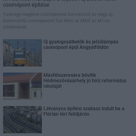
csomópont építése
Tizenegy meglévő csomópontot korszerűsít és négy új,
különszintű csomópontot hoz létre az MKIF az M1-es
bővítésénél.
Új gyalogosátkelők és jelzőlámpás
csomópont épül Angyalföldön
Másfélszeresére bővítik
Hódmezővásárhely jó hírű református
iskoláját
Látványos építési szakasz indult be a
Flórián téri felüljárón