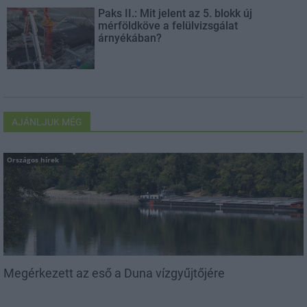
Paks II.: Mit jelent az 5. blokk új
mérföldköve a felülvizsgálat
árnyékában?
AJÁNLJUK MÉG
Országos hírek
Megérkezett az eső a Duna vízgyűjtőjére