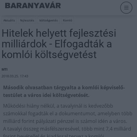
Aktuális
fejlesztés
költségvetés
Komló
Hitelek helyett fejlesztési
milliárdok - Elfogadták a
komlói költségvetést
MTI
2018.03.25. 17:43
Második olvasatban tárgyalta a komlói képviselő-
testület a város idei költségvetését.
Működési hiány nélkül, a tavalyinál is kedvezőbb
számokkal fogadták el a dokumentumot, amelyben több
milliárd forint pályázati pénzzel is számol idén a város.
A tavalyi összeg másfélszeresével, több mint 7,4 milliárd
forint bevétellel és kiadással tervez a komlói