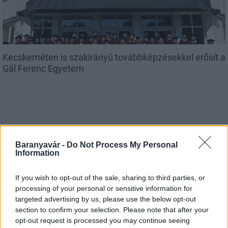
Kecskeméten is szakirányú továbbképzésekkel erősít a
Gál Ferenc Egyetem
Baranyavár -
Do Not Process My Personal
Országos hírek
Information
A lakosságra is fontos szerep hárul a
szúnyoginvázió elkerülésében
If you wish to opt-out of the sale, sharing to third parties, or
processing of your personal or sensitive information for
targeted advertising by us, please use the below opt-out
Országos hírek
section to confirm your selection. Please note that after your
Itt az ÉVOSZ megoldása a hőhullámok és
opt-out request is processed you may continue seeing
az energiakrízis kezelésére