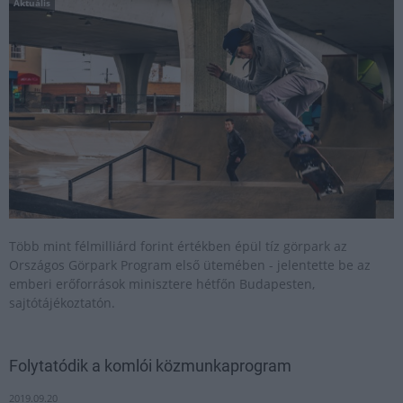
Aktuális
Több mint félmilliárd forint értékben épül tíz görpark az
Országos Görpark Program első ütemében - jelentette be az
emberi erőforrások minisztere hétfőn Budapesten,
sajtótájékoztatón.
Folytatódik a komlói közmunkaprogram
2019.09.20