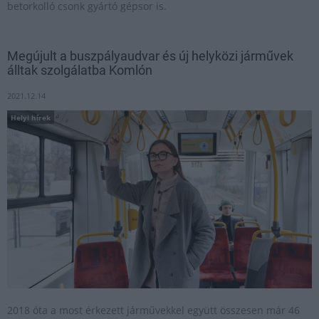
betorkolló csonk gyártó gépsor is.
Megújult a buszpályaudvar és új helyközi járművek
álltak szolgálatba Komlón
2021.12.14
Helyi hírek
2018 óta a most érkezett járművekkel együtt összesen már 46