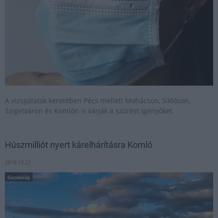
A vizsgálatok keretében Pécs mellett Mohácson, Siklóson,
Szigetváron és Komlón is várják a szűrést igényőket.
Húszmilliót nyert kárelhárításra Komló
2019.12.21
Gazdaság