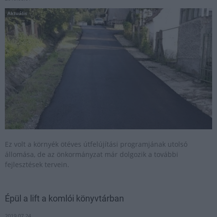
Aktuális
Ez volt a környék ötéves útfelújítási programjának utolsó
állomása, de az önkormányzat már dolgozik a további
fejlesztések tervein.
Épül a lift a komlói könyvtárban
2019.07.24