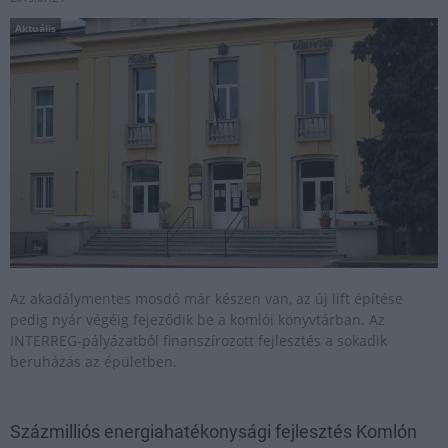
Aktuális
Az akadálymentes mosdó már készen van, az új lift építése
pedig nyár végéig fejeződik be a komlói könyvtárban. Az
INTERREG-pályázatból finanszírozott fejlesztés a sokadik
beruházás az épületben.
Százmilliós energiahatékonysági fejlesztés Komlón