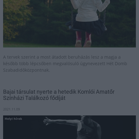
A tervek szerint a most átadott beruházás lesz a magja a
később több lépcsőben megvalósuló úgynevezett Hét Domb
Szabadidőközpontnak.
Bajai társulat nyerte a hetedik Komlói Amatőr
Színházi Találkozó fődíját
2021.11.09
Helyi hírek