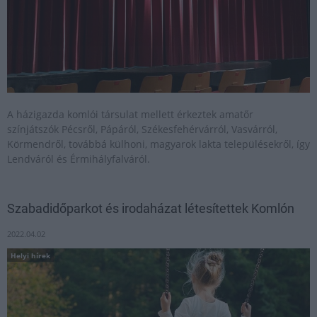
A házigazda komlói társulat mellett érkeztek amatőr
színjátszók Pécsről, Pápáról, Székesfehérvárról, Vasvárról,
Körmendről, továbbá külhoni, magyarok lakta településekről, így
Lendváról és Érmihályfalváról.
Szabadidőparkot és irodaházat létesítettek Komlón
2022.04.02
Helyi hírek