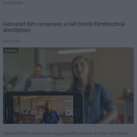
kaphatott.
Hatvanöt film versenyez a Hét Domb Filmfesztivál
döntőjében
2020.08.04
Kultúra
Hatvanöt film, köztük öt nagyjátékfilm került az idei Hét Domb