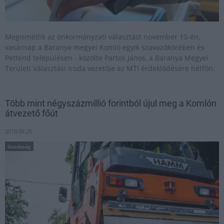
Megismétlik az önkormányzati választást november 10-én,
vasárnap a Baranya megyei Komló egyik szavazókörében és
Pettend településen - közölte Partos János, a Baranya Megyei
Területi Választási Iroda vezetője az MTI érdeklődésére hétfőn.
Több mint négyszázmillió forintból újul meg a Komlón
átvezető főút
2019.09.25
Gazdaság