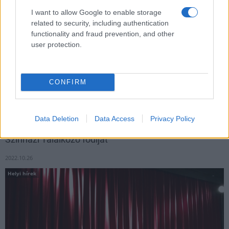
I want to allow Google to enable storage
related to security, including authentication
functionality and fraud prevention, and other
user protection.
Bekerült a pénzügyileg legmegbízhatóbb hazai cégek szűk
CONFIRM
elitjébe a komlói Anderson Group.
Data Deletion
Data Access
Privacy Policy
Székesfehérvári társulat kapta a Komlói Amatőr
Színházi Találkozó fődíját
2022.10.26
Helyi hírek