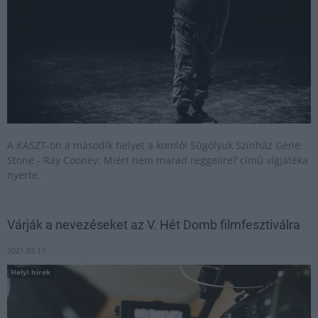
A KASZT-on a második helyet a komlói Súgólyuk Színház Gene
Stone - Ray Cooney: Miért nem marad reggelire? című vígjátéka
nyerte.
Várják a nevezéseket az V. Hét Domb filmfesztiválra
2021.03.17
Helyi hírek