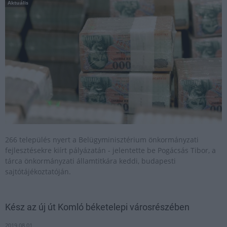
Aktuális
266 település nyert a Belügyminisztérium önkormányzati
fejlesztésekre kiírt pályázatán - jelentette be Pogácsás Tibor, a
tárca önkormányzati államtitkára keddi, budapesti
sajtótájékoztatóján.
Kész az új út Komló béketelepi városrészében
2019.08.01