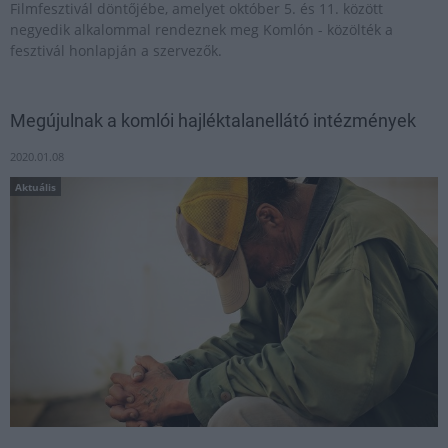
Filmfesztivál döntőjébe, amelyet október 5. és 11. között
negyedik alkalommal rendeznek meg Komlón - közölték a
fesztivál honlapján a szervezők.
Megújulnak a komlói hajléktalanellátó intézmények
2020.01.08
Aktuális