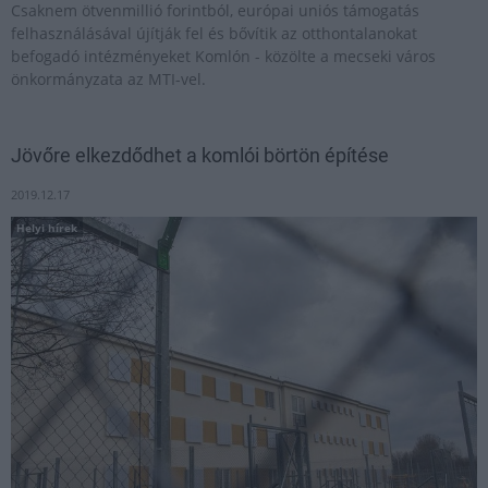
Csaknem ötvenmillió forintból, európai uniós támogatás
felhasználásával újítják fel és bővítik az otthontalanokat
befogadó intézményeket Komlón - közölte a mecseki város
önkormányzata az MTI-vel.
Jövőre elkezdődhet a komlói börtön építése
2019.12.17
Helyi hírek