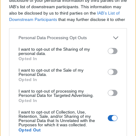
disclosure of your personal information by third parties on the
IAB’s list of downstream participants. This information may
also be disclosed by us to third parties on the
IAB’s List of
Downstream Participants
that may further disclose it to other
third parties.
Elkészült a garázsok közötti parkoló és az ütemtervnek
Please note that this website/app uses one or more Google
Personal Data Processing Opt Outs
megfelelően zajlanak a komlói vásárcsarnok külső és belső
services and may gather and store information including but
renoválási munkálatai. A több mint 700 millió forintos,
not limited to your visit or usage behaviour. You may click to
I want to opt-out of the Sharing of my
personal data.
háromnegyed részben európai uniós forrásból finanszírozott
grant or deny consent to Google and its third-party tags to
Opted In
beruházás adventre készülhet el.
use your data for below specified purposes in below Google
consent section.
I want to opt-out of the Sale of my
Personal Data.
Opted In
Iskolafelújítások Komlón
I want to opt-out of processing my
2019.07.24
Personal Data for Targeted Advertising.
Opted In
Aktuális
I want to opt-out of Collection, Use,
Retention, Sale, and/or Sharing of my
Personal Data that Is Unrelated with the
Purposes for which it was collected.
Opted Out