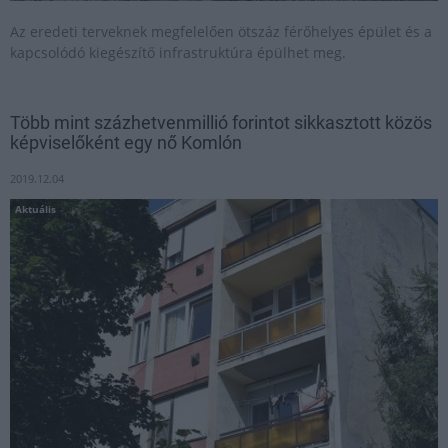
Az eredeti terveknek megfelelően ötszáz férőhelyes épület és a
kapcsolódó kiegészítő infrastruktúra épülhet meg.
Több mint százhetvenmillió forintot sikkasztott közös
képviselőként egy nő Komlón
2019.12.04
Aktuális