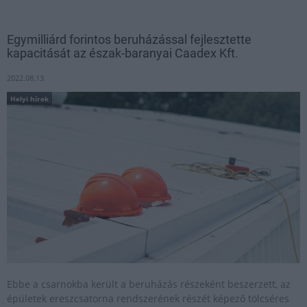
Egymilliárd forintos beruházással fejlesztette
kapacitását az észak-baranyai Caadex Kft.
2022.08.13
Helyi hírek
Ebbe a csarnokba került a beruházás részeként beszerzett, az
épületek ereszcsatorna rendszerének részét képező tölcséres