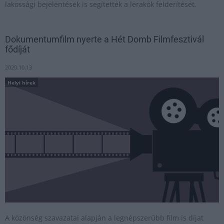
lakossági bejelentések is segítették a lerakók felderítését.
Dokumentumfilm nyerte a Hét Domb Filmfesztivál
fődíját
2020.10.13
Helyi hírek
A közönség szavazatai alapján a legnépszerűbb film is díjat