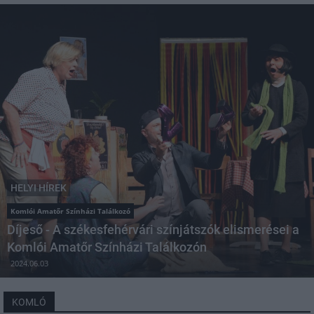
HELYI HÍREK
Komlói Amatőr Színházi Találkozó
Díjeső - A székesfehérvári színjátszók elismerései a
Komlói Amatőr Színházi Találkozón
2024.06.03
KOMLÓ