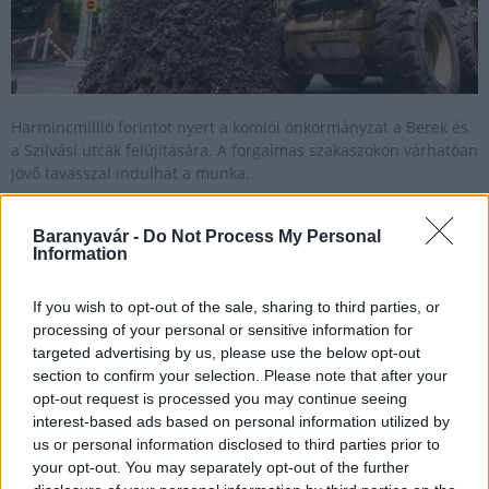
Harmincmillió forintot nyert a komlói önkormányzat a Berek és
a Szilvási utcák felújítására. A forgalmas szakaszokon várhatóan
jövő tavasszal indulhat a munka.
Baranyavár -
Do Not Process My Personal
Terv szerint halad a komlói vásárcsarnok felújítása
Information
2019.08.02
If you wish to opt-out of the sale, sharing to third parties, or
Aktuális
processing of your personal or sensitive information for
targeted advertising by us, please use the below opt-out
section to confirm your selection. Please note that after your
opt-out request is processed you may continue seeing
interest-based ads based on personal information utilized by
us or personal information disclosed to third parties prior to
your opt-out. You may separately opt-out of the further