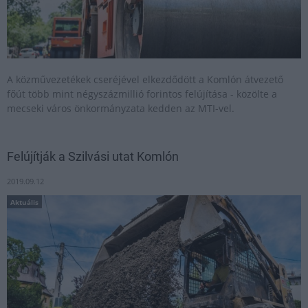
A közművezetékek cseréjével elkezdődött a Komlón átvezető
főút több mint négyszázmillió forintos felújítása - közölte a
mecseki város önkormányzata kedden az MTI-vel.
Felújítják a Szilvási utat Komlón
2019.09.12
Aktuális