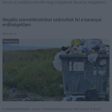
darab új autóbusz kezdte meg szolgálatát Baranya megyében.
Illegális szemétlerakókat számoltak fel a baranyai
erdőségekben
2021.05.14
Helyi hírek
A HulladékRadar nevű mobilalkalmazáson keresztül érkező