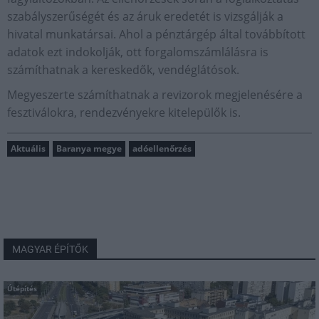
szabályszerűségét és az áruk eredetét is vizsgálják a
hivatal munkatársai. Ahol a pénztárgép által továbbított
adatok ezt indokolják, ott forgalomszámlálásra is
számíthatnak a kereskedők, vendéglátósok.
Megyeszerte számíthatnak a revizorok megjelenésére a
fesztiválokra, rendezvényekre kitelepülők is.
Aktuális
Baranya megye
adóellenőrzés
MAGYAR ÉPÍTŐK
Útépítés