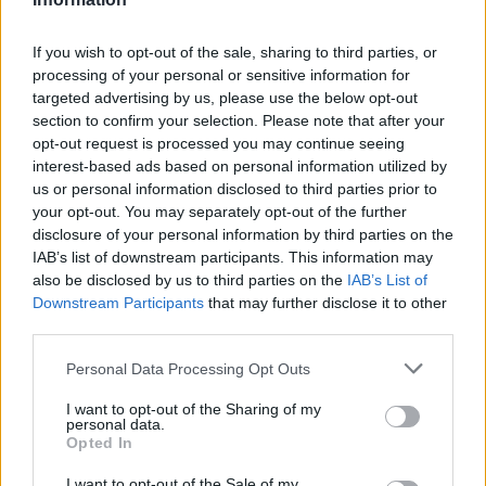
Túlfogyasztás napja - július 30-ra
felhasználta az emberiség a Föld egész
évre elegendő erőforrásait
If you wish to opt-out of the sale, sharing to third parties, or
processing of your personal or sensitive information for
targeted advertising by us, please use the below opt-out
section to confirm your selection. Please note that after your
Aktuális
opt-out request is processed you may continue seeing
Open Orfű: mozgás, zene, közösség
interest-based ads based on personal information utilized by
us or personal information disclosed to third parties prior to
your opt-out. You may separately opt-out of the further
disclosure of your personal information by third parties on the
IAB’s list of downstream participants. This information may
HÍRLEVÉL
also be disclosed by us to third parties on the
IAB’s List of
Downstream Participants
that may further disclose it to other
third parties.
Név
Please note that this website/app uses one or more Google
Personal Data Processing Opt Outs
services and may gather and store information including but
not limited to your visit or usage behaviour. You may click to
I want to opt-out of the Sharing of my
E-mail cím
personal data.
grant or deny consent to Google and its third-party tags to
Opted In
use your data for below specified purposes in below Google
consent section.
Feliratkozom a hírlevélre és elfogadom az
adatvédelmi
I want to opt-out of the Sale of my