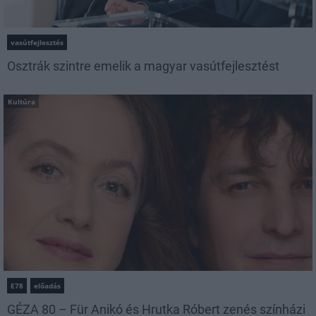
vasútfejlesztés
Osztrák szintre emelik a magyar vasútfejlesztést
Kultúra
E78
előadás
GÉZA 80 – Für Anikó és Hrutka Róbert zenés színházi