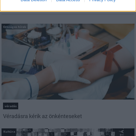
bejegyzéséből.
Országos hírek
véradás
Véradásra kérik az önkénteseket
Kultúra