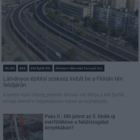
HE-DO
BKK
KM Építő Kft.
Főmterv Mérnöki Tervező Zrt.
Látványos építési szakasz indult be a Flórián téri
felüljárón
A tartós nyári hőség jelentős kihívás elé állítja a KM Építőt,
ennek ellenére folyamatosan halad az aszfaltozás.
Paks II.: Mit jelent az 5. blokk új
mérföldköve a felülvizsgálat
árnyékában?