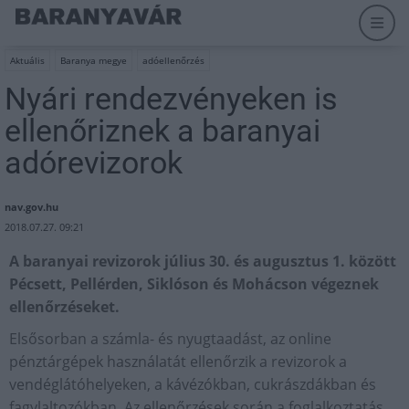
Aktuális
Baranya megye
adóellenőrzés
Nyári rendezvényeken is
ellenőriznek a baranyai
adórevizorok
nav.gov.hu
2018.07.27. 09:21
A baranyai revizorok július 30. és augusztus 1. között
Pécsett, Pellérden, Siklóson és Mohácson végeznek
ellenőrzéseket.
Elsősorban a számla- és nyugtaadást, az online
pénztárgépek használatát ellenőrzik a revizorok a
vendéglátóhelyeken, a kávézókban, cukrászdákban és
fagylaltozókban. Az ellenőrzések során a foglalkoztatás