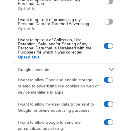
Personal Data.
szabályzatot!
Opted In
FELIRATKOZÁS
I want to opt-out of processing my
Personal Data for Targeted Advertising.
Opted In
I want to opt-out of Collection, Use,
Kultúra
Retention, Sale, and/or Sharing of my
Personal Data that Is Unrelated with the
Brandnyúl mini disco
Purposes for which it was collected.
Ilyen még nem volt: most a gyerkőcök bulizhatnak a Káptalan
Opted Out
Kertben!
Google consents
Helyi hírek
I want to allow Google to enable storage
Beindult az őszibarackszezon, szeptemberig élvezhetjük
related to advertising like cookies on web or
A világon évente mintegy 25 millió tonna őszibarack terem, Kína
device identifiers in apps.
- csaknem 17 millió tonnával - messze a legnagyobb termelő.
I want to allow my user data to be sent to
Google for online advertising purposes.
Kultúra
Teliholdas Éjszakai Erdőfürdő
I want to allow Google to send me
A teliholdas erdőfürdő különleges lehetőség arra, hogy
personalized advertising.