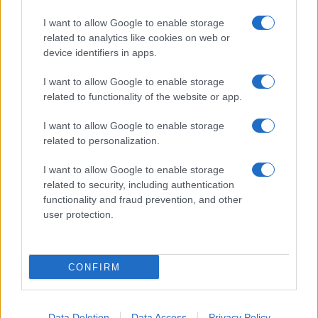
megtapasztald a természet egy másik arcát. Ahogy sötétedik, a
látásunk háttérbe húzódik, és a többi érzékszervünk egyre
I want to allow Google to enable storage
éberebbé válik. Felerősödnek a hangok, az illatok, a tapintás
related to analytics like cookies on web or
élménye.
device identifiers in apps.
I want to allow Google to enable storage
Kultúra
related to functionality of the website or app.
zínekben élt élet - Claire Vasarely életmű-kiállítása a
Múzeum Galériában
I want to allow Google to enable storage
Claire Vasarely, a magyar származású francia alkotóművész
related to personalization.
életműve most először mutatkozik be önállóan
Magyarországon, és ugyancsak első ízben látható együtt
I want to allow Google to enable storage
valamennyi alkotása, amelyet a Vasarely házaspár a pécsi
related to security, including authentication
múzeum gondjaira bízott.
functionality and fraud prevention, and other
user protection.
Országos hírek
Egy hét alatt közel 6 Celsius-fokkal csökkent a Balaton
vizének hőmérséklete a hétvégére
CONFIRM
Egy hét alatt közel 6 Celsius-fokkal hűlt le a Balaton vize: míg
július 18-án 26,6 fokot mértek, szombat reggel már csak 20,8
fokos volt a tó - derül ki a HungaroMet Zrt. szombati Facebook-
Data Deletion
Data Access
Privacy Policy