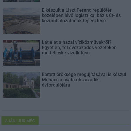
Elkészült a Liszt Ferenc repülőtér
közelében lévő logisztikai bázis út- és
közműhálózatának fejlesztése
Látlelet a hazai víziközművekről?
Egyetlen, fél évszázados vezetéken
múlt Bicske vízellátása
Épített öröksége megújításával is készül
Mohács a csata ötszázadik
évfordulójára
AJÁNLJUK MÉG