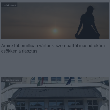
Helyi hírek
Amire többmillióan vártunk: szombattól másodfokúra
csökken a riasztás
Országos hírek