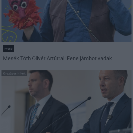
mese
Mesék Tóth Olivér Artúrral: Fene jámbor vadak
Országos hírek