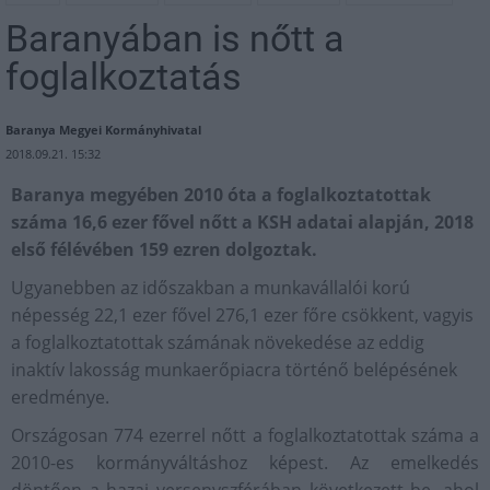
Baranyában is nőtt a
foglalkoztatás
Baranya Megyei Kormányhivatal
2018.09.21. 15:32
Baranya megyében 2010 óta a foglalkoztatottak
száma 16,6 ezer fővel nőtt a KSH adatai alapján, 2018
első félévében 159 ezren dolgoztak.
Ugyanebben az időszakban a munkavállalói korú
népesség 22,1 ezer fővel 276,1 ezer főre csökkent, vagyis
a foglalkoztatottak számának növekedése az eddig
inaktív lakosság munkaerőpiacra történő belépésének
eredménye.
Országosan 774 ezerrel nőtt a foglalkoztatottak száma a
2010-es kormányváltáshoz képest. Az emelkedés