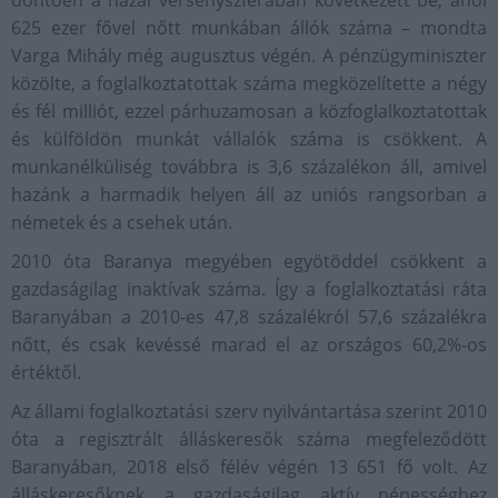
döntően a hazai versenyszférában következett be, ahol
625 ezer fővel nőtt munkában állók száma – mondta
Varga Mihály még augusztus végén. A pénzügyminiszter
közölte, a foglalkoztatottak száma megközelítette a négy
és fél milliót, ezzel párhuzamosan a közfoglalkoztatottak
és külföldön munkát vállalók száma is csökkent. A
munkanélküliség továbbra is 3,6 százalékon áll, amivel
hazánk a harmadik helyen áll az uniós rangsorban a
németek és a csehek után.
2010 óta Baranya megyében egyötöddel csökkent a
gazdaságilag inaktívak száma. Így a foglalkoztatási ráta
Baranyában a 2010-es 47,8 százalékról 57,6 százalékra
nőtt, és csak kevéssé marad el az országos 60,2%-os
értéktől.
Az állami foglalkoztatási szerv nyilvántartása szerint 2010
óta a regisztrált álláskeresők száma megfeleződött
Baranyában, 2018 első félév végén 13 651 fő volt. Az
álláskeresőknek a gazdaságilag aktív népességhez