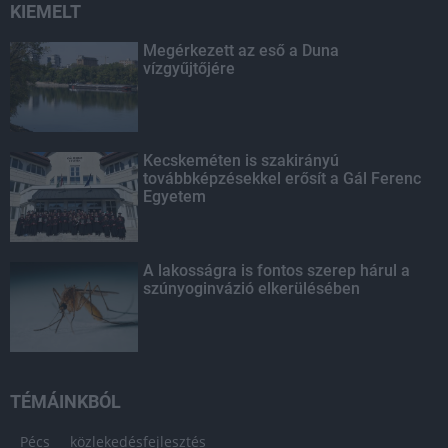
KIEMELT
Megérkezett az eső a Duna
vízgyűjtőjére
Kecskeméten is szakirányú
továbbképzésekkel erősít a Gál Ferenc
Egyetem
A lakosságra is fontos szerep hárul a
szúnyoginvázió elkerülésében
TÉMÁINKBÓL
Pécs
közlekedésfejlesztés