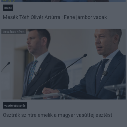
mese
Mesék Tóth Olivér Artúrral: Fene jámbor vadak
Országos hírek
vasútfejlesztés
Osztrák szintre emelik a magyar vasútfejlesztést