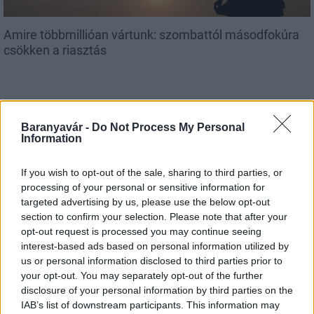
Amire többmillióan vártunk: szombattól másodfokúra
csökken a riasztás
Baranyavár -
Do Not Process My Personal
Országos hírek
Information
If you wish to opt-out of the sale, sharing to third parties, or
processing of your personal or sensitive information for
targeted advertising by us, please use the below opt-out
section to confirm your selection. Please note that after your
opt-out request is processed you may continue seeing
interest-based ads based on personal information utilized by
Kecskeméten is szakirányú továbbképzésekkel erősít a
us or personal information disclosed to third parties prior to
Gál Ferenc Egyetem
your opt-out. You may separately opt-out of the further
disclosure of your personal information by third parties on the
IAB’s list of downstream participants. This information may