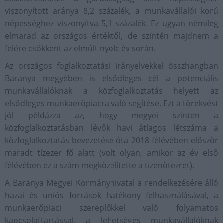
viszonyított aránya 8,2 százalék, a munkavállalói korú
népességhez viszonyítva 5,1 százalék. Ez ugyan némileg
elmarad az országos értéktől, de szintén majdnem a
felére csökkent az elmúlt nyolc év során.
Az országos foglalkoztatási irányelvekkel összhangban
Baranya megyében is elsődleges cél a potenciális
munkavállalóknak a közfoglalkoztatás helyett az
elsődleges munkaerőpiacra való segítése. Ezt a törekvést
jól példázza az, hogy megyei szinten a
közfoglalkoztatásban lévők havi átlagos létszáma a
közfoglalkoztatás bevezetése óta 2018 félévében először
maradt tízezer fő alatt (volt olyan, amikor az év első
félévében ez a szám megközelítette a tizenötezret).
A Baranya Megyei Kormányhivatal a rendelkezésére álló
hazai és uniós források hatékony felhasználásával, a
munkaerőpiaci szereplőkkel való folyamatos
kapcsolattartással, a lehetséges munkavállalóknak