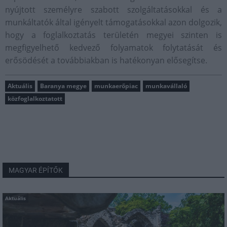
nyújtott személyre szabott szolgáltatásokkal és a
munkáltatók által igényelt támogatásokkal azon dolgozik,
hogy a foglalkoztatás területén megyei szinten is
megfigyelhető kedvező folyamatok folytatását és
erősödését a továbbiakban is hatékonyan elősegítse.
Aktuális
Baranya megye
munkaerőpiac
munkavállaló
közfoglalkoztatott
MAGYAR ÉPÍTŐK
Aktuális