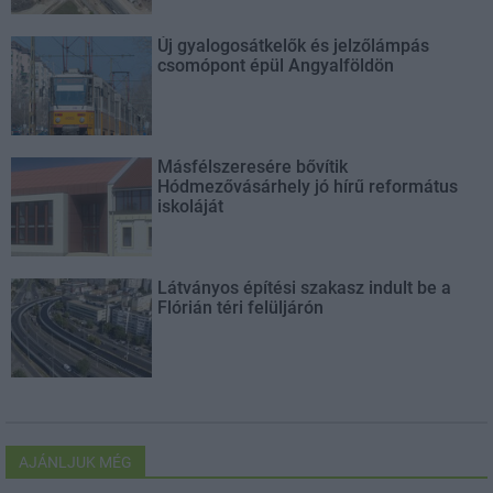
Új gyalogosátkelők és jelzőlámpás
csomópont épül Angyalföldön
Másfélszeresére bővítik
Hódmezővásárhely jó hírű református
iskoláját
Látványos építési szakasz indult be a
Flórián téri felüljárón
AJÁNLJUK MÉG