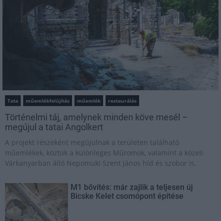
Tata
műemlékfelújítás
műemlék
restaurálás
Történelmi táj, amelynek minden köve mesél –
megújul a tatai Angolkert
A projekt részeként megújulnak a területen található
műemlékek, köztük a különleges Műromok, valamint a közeli
Várkanyarban álló Nepomuki Szent János híd és szobor is.
M1 bővítés: már zajlik a teljesen új
Bicske Kelet csomópont építése