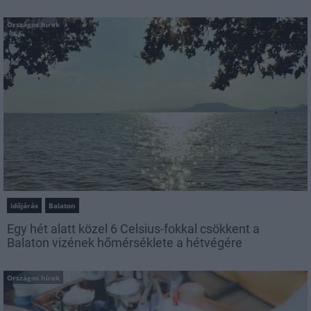
Országos hírek
időjárás
Balaton
Egy hét alatt közel 6 Celsius-fokkal csökkent a
Balaton vizének hőmérséklete a hétvégére
Országos hírek