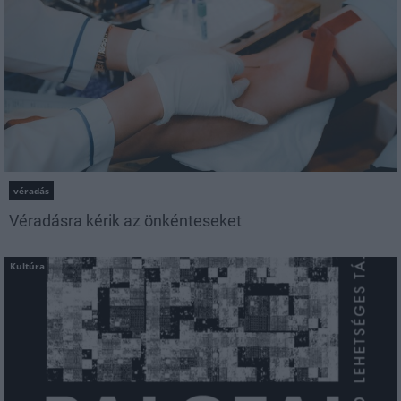
véradás
Véradásra kérik az önkénteseket
Kultúra