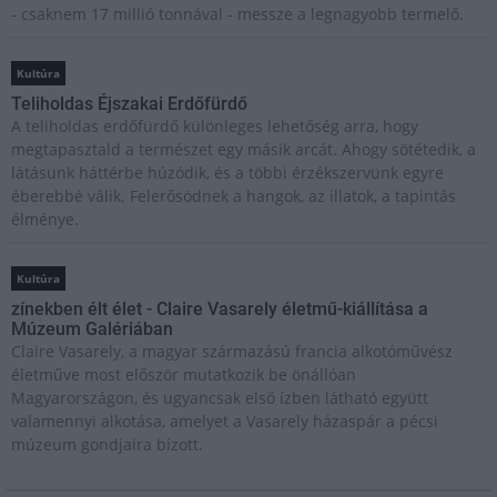
- csaknem 17 millió tonnával - messze a legnagyobb termelő.
Kultúra
Teliholdas Éjszakai Erdőfürdő
A teliholdas erdőfürdő különleges lehetőség arra, hogy
megtapasztald a természet egy másik arcát. Ahogy sötétedik, a
látásunk háttérbe húzódik, és a többi érzékszervünk egyre
éberebbé válik. Felerősödnek a hangok, az illatok, a tapintás
élménye.
Kultúra
zínekben élt élet - Claire Vasarely életmű-kiállítása a
Múzeum Galériában
Claire Vasarely, a magyar származású francia alkotóművész
életműve most először mutatkozik be önállóan
Magyarországon, és ugyancsak első ízben látható együtt
valamennyi alkotása, amelyet a Vasarely házaspár a pécsi
múzeum gondjaira bízott.