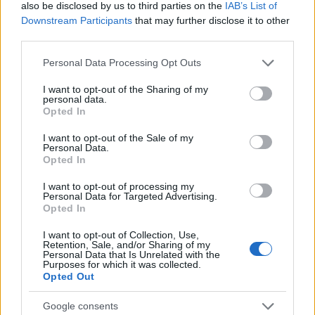
also be disclosed by us to third parties on the
IAB’s List of
Downstream Participants
that may further disclose it to other
third parties.
Országos hírek
Please note that this website/app uses one or more Google
Personal Data Processing Opt Outs
A lakosságra is fontos szerep hárul a
services and may gather and store information including but
szúnyoginvázió elkerülésében
not limited to your visit or usage behaviour. You may click to
I want to opt-out of the Sharing of my
personal data.
grant or deny consent to Google and its third-party tags to
Opted In
use your data for below specified purposes in below Google
consent section.
I want to opt-out of the Sale of my
Országos hírek
Personal Data.
Itt az ÉVOSZ megoldása a hőhullámok és
Opted In
az energiakrízis kezelésére
I want to opt-out of processing my
Personal Data for Targeted Advertising.
Opted In
Országos hírek
I want to opt-out of Collection, Use,
Miért éri meg Afrikában utat építeni?
Retention, Sale, and/or Sharing of my
Personal Data that Is Unrelated with the
Minden, amit a GED Afrika projektről
Purposes for which it was collected.
tudni kell
Opted Out
Google consents
Kultúra