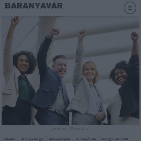
pixabay - illusztráció
Aktuális
Baranya megye
munkaerőpiac
munkavállaló
közfoglalkoztatott