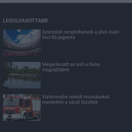
LEGOLVASOTTABB
Szerdától rárajtolhatunk a jövő nyári
foci-Eb jegyeire
Megérkezett az eső a Duna
vízgyűjtőjére
Víztoronyba rekedt munkásokat
mentettek a sásdi tűzoltók